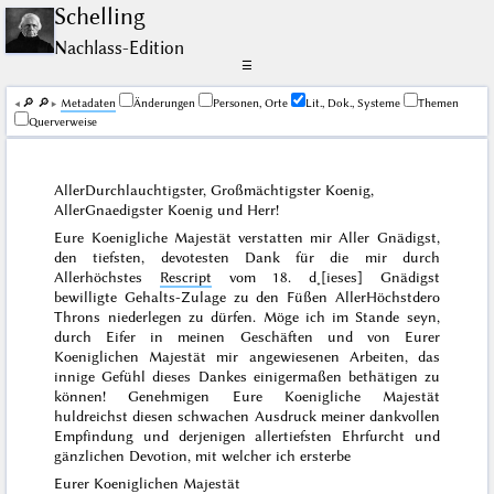
Schelling
Nachlass-Edition
☰
🔎︎
🔎︎
Me­ta­da­ten
Änderungen
Personen, Orte
Lit., Dok., Systeme
Themen
Querverweise
AllerDurchlauchtigster, Großmächtigster Koenig,
AllerGnaedigster Koenig und Herr!
Eure Koenigliche Majestät verstatten mir Aller Gnädigst,
den tiefsten, devotesten Dank für die mir durch
Allerhöchstes
Rescript
vom
18. d˖[ieses]
Gnädigst
bewilligte Gehalts-Zulage zu den Füßen AllerHöchstdero
Throns niederlegen zu dürfen. Möge ich im Stande seyn,
durch Eifer in meinen Geschäften und von Eurer
Koeniglichen Majestät mir angewiesenen Arbeiten, das
innige Gefühl dieses Dankes einigermaßen bethätigen zu
können! Genehmigen Eure Koenigliche Majestät
huldreichst diesen schwachen Ausdruck meiner dankvollen
Empfindung und derjenigen allertiefsten Ehrfurcht und
gänzlichen Devotion, mit welcher ich ersterbe
Eurer Koeniglichen Majestät