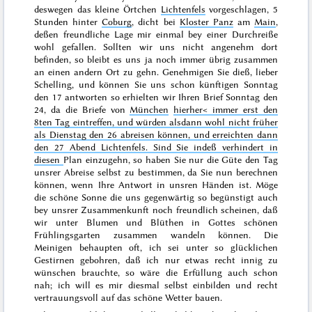
deswegen das kleine Örtchen
Lichtenfels
vorgeschlagen, 5
Stunden hinter
Coburg
, dicht bei
Kloster Panz
am
Main
,
deßen freundliche Lage mir einmal bey einer Durchreiße
wohl gefallen. Sollten wir uns nicht angenehm dort
befinden, so bleibt es uns ja noch immer übrig zusammen
an einen andern Ort zu gehn. Genehmigen Sie dieß, lieber
Schelling, und können Sie uns schon künftigen
Sonntag
den
17
antworten so erhielten wir Ihren Brief
Sonntag den
24
, da die Briefe von
München
hierher< immer
erst den
8ten Tag
eintreffen, und würden alsdann wohl nicht früher
als Dienstag den
26
abreisen können, und erreichten dann
den
27
Abend Lichtenfels
. Sind Sie indeß verhindert in
diesen
Plan einzugehn, so haben Sie nur die Güte den Tag
unsrer Abreise selbst zu bestimmen, da Sie nun berechnen
können, wenn Ihre Antwort in unsren Händen ist. Möge
die schöne Sonne die uns gegenwärtig so begünstigt auch
bey unsrer Zusammenkunft noch freundlich scheinen, daß
wir unter Blumen und Blüthen in Gottes schönen
Frühlingsgarten zusammen wandeln können. Die
Meinigen behaupten oft, ich sei unter so glücklichen
Gestirnen gebohren, daß ich nur etwas recht innig zu
wünschen brauchte, so wäre die Erfüllung auch schon
nah; ich will es mir diesmal selbst einbilden und recht
vertrauungsvoll auf das schöne Wetter bauen.