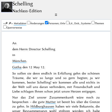
Schelling
Nachlass-Edition
☰
🔎︎
🔎︎
Me­ta­da­ten
Änderungen
Personen, Orte
Lit., Dok., Systeme
Themen
Querverweise
An
dem Herrn Director
Schelling
in
München
.
Gotha
den
12 May 12
.
So sollen sie denn endlich in Erfüllung gehn die schönen
Träume, die wir so lange und so gern hegten; ja wir
kommen, bester Schelling! wir kommen alle und nichts in
der Welt soll uns daran verhindern, mit Freundschaft und
Liebe schlagen Ihnen schon jetzt unsre Herzen entgegen.
Nur das Ziel unsrer Zusammenkunft wäre noch zu
besprechen – die gute
Mutter
ist bereit bis über die Grenze
zu gehn. In
Hildburghausen
haben wir viele Bekannte, die
unser Beysammenseyn wohl stöhren würden; ich habe