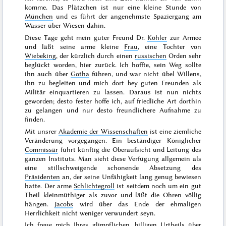
komme. Das Plätzchen ist nur eine kleine Stunde von
München
und es führt der angenehmste Spaziergang am
Wasser über Wiesen dahin.
Diese Tage geht mein guter Freund Dr.
Köhler
zur Armee
und läßt seine arme kleine
Frau
, eine Tochter von
Wiebeking
, der kürzlich durch einen
russischen
Orden sehr
beglückt worden, hier zurück. Ich hoffte, sein Weg sollte
ihn auch über
Gotha
führen, und war nicht übel Willens,
ihn zu begleiten und mich dort bey guten Freunden als
Militär einquartieren zu lassen. Daraus ist nun nichts
geworden; desto fester hoffe ich, auf friedliche Art dorthin
zu gelangen und nur desto freundlichere Aufnahme zu
finden.
Mit unsrer
Akademie der Wissenschaften
ist eine
ziemliche
Veränderung vorgegangen. Ein beständiger Königlicher
Commissär
führt künftig die Oberaufsicht und Leitung des
ganzen Instituts. Man sieht diese Verfügung allgemein als
eine stillschweigende schonende Absetzung des
Präsidenten
an, der seine Unfähigkeit lang genug bewiesen
hatte. Der arme
Schlichtegroll
ist seitdem noch um ein gut
Theil kleinmüthiger als zuvor und läßt die Ohren völlig
hängen.
Jacobs
wird über das Ende der ehmaligen
Herrlichkeit nicht weniger verwundert seyn.
Ich freue mich Ihres glimpflichen, billigen Urtheils über