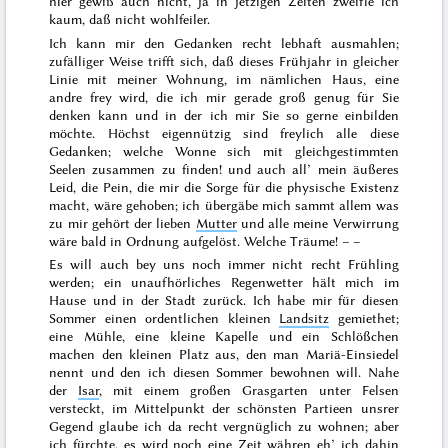
hier gewiß auch nicht, ja in jetzigen Zeiten zweifle ich
kaum, daß nicht wohlfeiler.
Ich kann mir den Gedanken recht lebhaft ausmahlen;
zufälliger Weise trifft sich, daß dieses
Frühjahr
in gleicher
Linie mit meiner Wohnung, im nämlichen Haus, eine
andre frey wird, die ich mir gerade groß genug für Sie
denken kann und in der ich mir Sie so gerne einbilden
möchte. Höchst eigennützig sind freylich alle diese
Gedanken; welche Wonne sich mit gleichgestimmten
Seelen zusammen zu finden! und auch all’ mein äußeres
Leid, die Pein, die mir die Sorge für die physische Existenz
macht, wäre gehoben; ich übergäbe mich sammt allem was
zu mir gehört der lieben
Mutter
und alle meine Verwirrung
wäre bald in Ordnung aufgelöst. Welche Träume! – –
Es will auch bey uns noch immer nicht recht Frühling
werden; ein unaufhörliches Regenwetter hält mich im
Hause und in der Stadt zurück. Ich habe mir für diesen
Sommer
einen ordentlichen kleinen
Landsitz
gemiethet;
eine Mühle, eine kleine Kapelle und ein Schlößchen
machen den kleinen Platz aus, den man Mariä-
Einsiedel
nennt und den ich diesen Sommer bewohnen will. Nahe
der
Isar
, mit einem großen Grasgarten unter Felsen
versteckt, im Mittelpunkt der schönsten Partieen unsrer
Gegend glaube ich da recht vergnüglich zu wohnen; aber
ich fürchte, es wird noch eine Zeit währen eh’ ich dahin