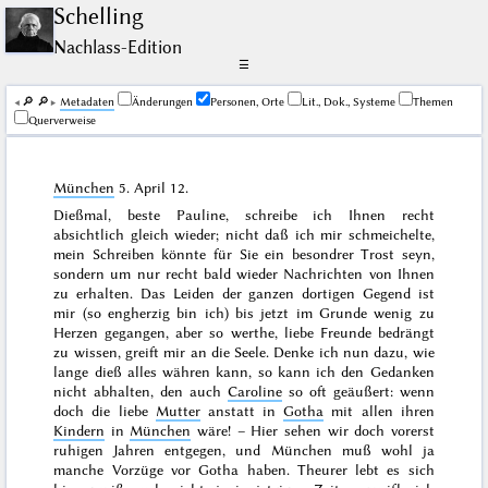
Schelling
Nachlass-Edition
☰
🔎︎
🔎︎
Me­ta­da­ten
Änderungen
Personen, Orte
Lit., Dok., Systeme
Themen
Querverweise
München
5. April 12
.
Dießmal, beste Pauline, schreibe ich Ihnen recht
absichtlich gleich wieder; nicht daß ich mir schmeichelte,
mein Schreiben könnte für Sie ein besondrer Trost seyn,
sondern um nur recht bald wieder Nachrichten von Ihnen
zu erhalten. Das Leiden der ganzen dortigen Gegend ist
mir (so engherzig bin ich) bis jetzt im Grunde wenig zu
Herzen gegangen, aber so werthe, liebe Freunde bedrängt
zu wissen, greift mir an die Seele. Denke ich nun dazu, wie
lange dieß alles währen kann, so kann ich den Gedanken
nicht abhalten, den auch
Caroline
so oft geäußert: wenn
doch die liebe
Mutter
anstatt in
Gotha
mit allen ihren
Kindern
in
München
wäre! – Hier sehen wir doch vorerst
ruhigen Jahren entgegen, und München
muß
wohl ja
manche Vorzüge vor Gotha haben. Theurer lebt es sich