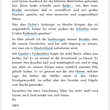
und reinen Ausdruck für die höheren Wahrheiten gefunden
hat. Denn leider schreibt auch
Bader
, von dem mein
Bruder
versichert, daß er vortrefflich und mit großer
Klarheit spreche, auf eine verworrne und ungenießbare
Weise.
Was aber
Fichte
’s Anhänger zu Markte bringen, das ist
unglaublich; haben Sie unter andern die
Schriften
eines
Grafen
Kalkreuth
gesehen?
So eben erhielt ich die
Vorlesungen
meines
Bruders
über
die neuere Geschichte, und bin sehr begierig zu wissen,
wie man sie in
Deutschland
aufnehmen wird.
Mit
Goethe
’s
Farbenlehre
haben Sie wohl Recht: allein was
wollen Sie? Er ist einmal in der Sinnenwelt zu Hause. Es
kommt ihm draußen kalt und unbehaglich vor, und er mag
von jeher an seinem Körper einen ziemlich warmen Pelz
gehabt haben. Er ist gesinnt wie der alte
Homer
, welcher
sagt:
die Seelen
der Helden seyen in den Orkus
hinabgewandelt,
sie selbst
aber den Hunden und Vögeln
zum Raube geworden
.
Verzeihen Sie mein Geschwätz, leben Sie recht wohl und
lassen mich bald wieder von sich hören.
Ihr
AWS