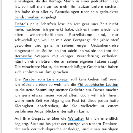
einzulegen, da der fleißige Mann in einer gedrükten Lage
ist, so muß man um so mehr ihn aufzumuntern
suchen.
Ich habe ihm allerley Bemerkungen über sein gedrucktes
Sendschreiben
vorgelegt.
Fichte
’s neue Schriften lese ich seit geraumer Zeit nicht
mehr, nachdem ich gemerkt habe, daß es immer wieder die
alten wissenschaftlichen Purzelbäume sind, nur
schwerfälliger, weil er mit dem Fortgange der Jahre steif
geworden und ganz in seinem engen Gedankenkreise
eingerostet ist. Sollte ich ihn adeln, so würde ich ihm das
Bernische
Wappen mit einiger Veränderung ertheilen:
nämlich einen Bären, der an seinen eigenen Tatzen saugt.
Die verachtete Natur, die vernachläßigte Geschichte haben
sich schlimm an ihm gerochen.
Die
Parabel vom Eulenspiegel
soll kein Geheimniß seyn,
ich rücke sie eben so wohl als die
Philosophische Lection
in die neue Sammlung meiner Gedichte ein. Dieser möchte
ich gern etwas neues vorbehalten, doch will ich Ihnen,
wenn noch Zeit vor Abgang der Post ist, diese possenhafte
Kleinigkeit abschreiben, die Sie vielleicht in einem
verlohrnen Augenblicke unterhalten kann.
Auf Ihre Gespräche über die
Weltalter
bin ich unendlich
begierig. Sie sind bis jetzt der
einzige von unsern Denkern,
der sich der Schulsprache entledigt, und einen würdigen