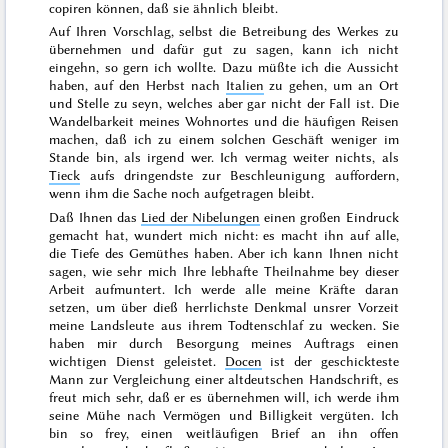
copiren können, daß sie ähnlich bleibt.
Auf Ihren Vorschlag, selbst die Betreibung des Werkes zu
übernehmen und dafür gut zu sagen, kann ich nicht
eingehn, so gern ich wollte. Dazu müßte ich die Aussicht
haben, auf den
Herbst
nach
Italien
zu gehen, um an Ort
und Stelle zu seyn, welches aber gar nicht der Fall ist. Die
Wandelbarkeit meines Wohnortes und die häufigen Reisen
machen, daß ich zu einem solchen Geschäft weniger im
Stande bin, als irgend wer. Ich vermag weiter nichts, als
Tieck
aufs dringendste zur Beschleunigung auffordern,
wenn ihm die Sache noch aufgetragen bleibt.
Daß Ihnen das
Lied der Nibelungen
einen großen Eindruck
gemacht hat, wundert mich nicht: es macht ihn auf alle,
die Tiefe des Gemüthes haben. Aber ich kann Ihnen nicht
sagen, wie sehr mich Ihre lebhafte Theilnahme bey dieser
Arbeit aufmuntert. Ich werde alle meine Kräfte daran
setzen, um über dieß herrlichste Denkmal unsrer Vorzeit
meine Landsleute aus ihrem Todtenschlaf zu wecken. Sie
haben mir durch Besorgung meines Auftrags einen
wichtigen Dienst geleistet.
Docen
ist der geschickteste
Mann zur Vergleichung einer altdeutschen Handschrift, es
freut mich sehr, daß er es übernehmen will, ich werde ihm
seine Mühe nach Vermögen und Billigkeit vergüten. Ich
bin so frey, einen weitläufigen Brief an ihn offen