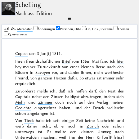
Schelling
Nachlass-Edition
☰
🔎︎
🔎︎
Me­ta­da­ten
Änderungen
Personen, Orte
Lit., Dok., Systeme
Themen
Querverweise
Coppet
den
3 Jun[i] 1811
.
Ihren freundschaftlichen
Brief
vom
15ten Mai
fand ich
hier
bey meiner Zurückkunft von einer kleinen Reise nach den
Bädern in
Savoyen
vor, und danke Ihnen, mein werthester
Freund, von ganzem Herzen dafür. So etwas ist immer sehr
erquicklich.
Zuvörderst melde ich, daß ich hoffen darf, den Rest des
Capitals nebst den Zinsen baldigst abzutragen, indem sich
Mohr
und
Zimmer
doch noch auf den Verlag meiner
Gedichte
eingerichtet haben, und der Druck vielleicht
schon angefangen ist.
Von
Tieck
habe ich seit einiger Zeit keine Nachricht und
weiß daher nicht, ob er noch in
Zürich
oder schon
unterwegs ist. Er wollte den kleinen Umweg nach
Unterwalden
machen, weil ihn der Herr
Kr˖[on]P˖[rinz]