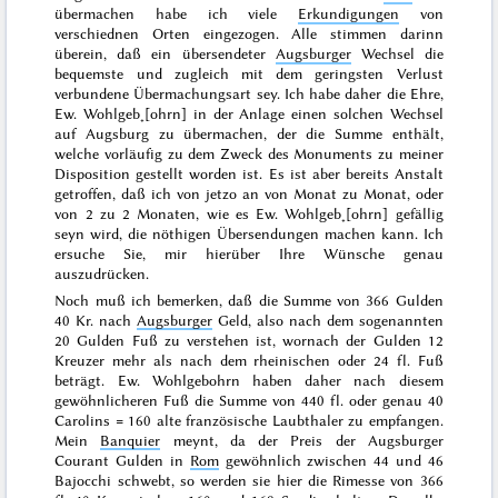
übermachen habe ich viele
Erkundigungen
von
verschiednen Orten eingezogen. Alle stimmen darinn
überein, daß ein übersendeter
Augsburger
Wechsel die
bequemste und zugleich mit dem geringsten Verlust
verbundene Übermachungsart sey. Ich habe daher die Ehre,
Ew. Wohlgeb˖[ohrn] in der Anlage einen solchen Wechsel
auf Augsburg zu übermachen, der die Summe enthält,
welche vorläufig zu dem Zweck des Monuments zu meiner
Disposition gestellt worden ist. Es ist aber bereits Anstalt
getroffen, daß ich von jetzo an von Monat zu Monat, oder
von 2 zu 2 Monaten, wie es Ew. Wohlgeb˖[ohrn] gefällig
seyn wird, die nöthigen Übersendungen machen kann. Ich
ersuche Sie, mir hierüber Ihre Wünsche genau
auszudrücken.
Noch muß ich bemerken, daß die Summe von 366 Gulden
40 Kr. nach
Augsburger
Geld, also nach dem sogenannten
20 Gulden Fuß zu verstehen ist, wornach der Gulden 12
Kreuzer mehr als nach dem rheinischen oder 24 fl. Fuß
beträgt. Ew. Wohlgebohrn haben daher nach diesem
gewöhnlicheren Fuß die Summe von 440 fl. oder genau 40
Carolins = 160 alte
französische Laubthaler zu empfangen.
Mein
Banquier
meynt, da der Preis der Augsburger
Courant Gulden in
Rom
gewöhnlich zwischen 44 und 46
Bajocchi schwebt, so werden sie hier die Rimesse von 366