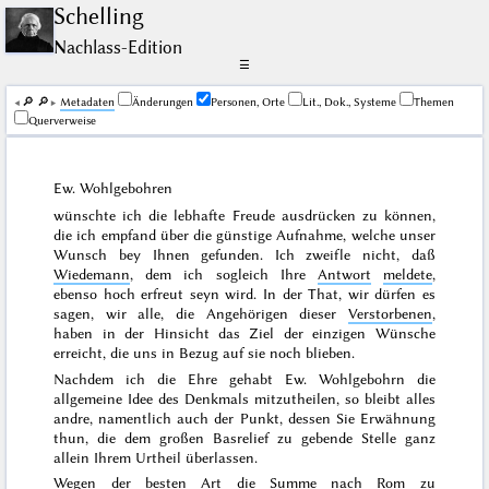
Schelling
Nachlass-Edition
☰
🔎︎
🔎︎
Me­ta­da­ten
Änderungen
Personen, Orte
Lit., Dok., Systeme
Themen
Querverweise
Ew. Wohlgebohren
wünschte ich die lebhafte Freude ausdrücken zu können,
die ich empfand über die günstige Aufnahme, welche unser
Wunsch bey Ihnen gefunden. Ich zweifle nicht, daß
Wiedemann
, dem ich sogleich Ihre
Antwort
meldete
,
ebenso hoch erfreut seyn wird. In der That, wir dürfen es
sagen, wir alle, die Angehörigen dieser
Verstorbenen
,
haben in
der
Hinsicht das Ziel der einzigen Wünsche
erreicht, die uns in Bezug auf sie noch blieben.
Nachdem ich die Ehre gehabt Ew. Wohlgebohrn die
allgemeine Idee des Denkmals mitzutheilen, so bleibt alles
andre, namentlich auch der Punkt, dessen Sie Erwähnung
thun, die dem großen Basrelief zu gebende Stelle ganz
allein Ihrem Urtheil
überlassen.
Wegen der besten Art die Summe nach
Rom
zu