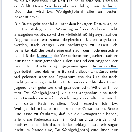
fl. 40 Kr. zwischen 160 und 168 Scudi erhalten. Derselbe
empfiehlt Herrn
Scultheis
als weit billiger wie
Torlonia
.
Doch das wird Ew. Wohlgeb˖[ohrn] alles am besten
bekannt seyn.
Die Büste geht ebenfalls unter dem
heutigen Datum
ab, da
ich Ew. Wohlgebohrn Wohnung auf der Addresse nicht
anzugeben wußte, so wird es vielleicht nöthig seyn, auf der
Dogana oder wo sonst dergleichen Kisten abgeladen
werden, nach einiger Zeit nachfragen zu lassen. Ich
bemerke, daß die Büste eine erst nach dem Tode gemachte
ist, daß der
Künstler
die Verstorbene nie gesehen, daß er
nur nach einem gemahlten Bildnisse und den Angaben der
bey der Ausführung gegenwärtigen
Anverwandten
gearbeitet, und daß er in Betracht dieser Umstände sehr
viel geleistet, aber das Eigenthümliche des Urbildes noch
nicht ganz ausgedrückt hat. Besonders müßte das
Ganze
jugendlicher gehalten und graziöser sein. Wäre es in so
fern Ew. Wohlgeb˖[ohrn] vielleicht angenehm eine nach
dem Gemälde entworfene Zeichnung zu erhalten, so würde
ich dafür Rath schaffen. Noch ersuche ich Ew.
Wohlgeb˖[ohrn] da es nicht in meiner Gewalt steht, Briefe
und Kiste zu frankiren, daß Sie die Gewogenheit haben,
alle diese Nebenauslagen in Rechnung zu bringen. Ich
muß es, so oft ich daran denke, beklagen, daß wir sogar
nicht im Stande sind, Ew. Wohlgeb˖[ohrn] eine Ihnen nur