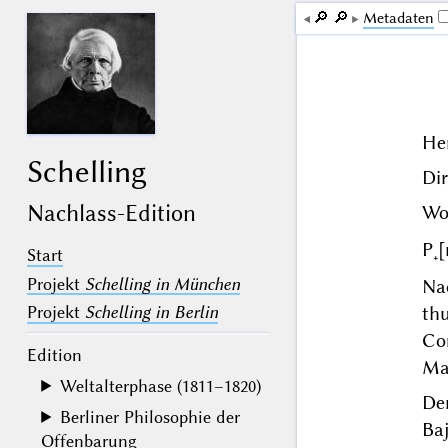
🔎︎
🔎︎
Me­ta­da­ten
He
Schelling
Dir
Nachlass-Edition
Wo
P˖[
Start
Projekt
Schelling in München
Na
th
Projekt
Schelling in Berlin
Co
Edition
Ma
Weltalterphase (1811–1820)
De
Berliner Philosophie der
Baj
Offenbarung