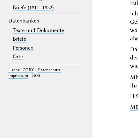
Fu
Briefe (1811–1832)
Ic
Datenbanken
Gel
wo
Texte und Dokumente
abe
Briefe
Personen
Das
Orte
de
wi
Lizenz: CC BY
·
Datenschutz
·
Impressum
· 2025
Mi
Ihr
H.
Mü