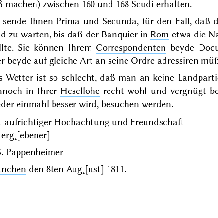
ß machen) zwischen 160 und 168 Scudi erhalten.
h sende Ihnen
Prima
und
Secunda
, für den Fall, daß
d zu warten, bis daß der Banquier in
Rom
etwa die Na
llte. Sie können Ihrem
Correspondenten
beyde Docum
r beyde auf gleiche Art an seine
Ordre
adressiren müß
 Wetter ist so schlecht, daß man an keine Landparti
nnoch in Ihrer
Hesellohe
recht wohl und vergnügt bef
eder einmahl besser wird, besuchen werden.
t aufrichtiger Hochachtung und Freundschaft
 erg˖[ebener]
S. Pappenheimer
nchen
den
8ten Aug˖[ust] 1811
.