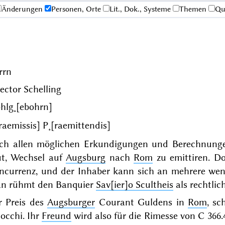
Änderungen
Personen, Orte
Lit., Dok., Systeme
Themen
Qu
rrn
ector Schelling
hlg˖[ebohrn]
raemissis] P˖[raemittendis]
ch allen möglichen Erkundigungen und Berechnunge
ut, Wechsel auf
Augsburg
nach
Rom
zu emittiren. Do
ncurrenz, und der Inhaber kann sich an mehrere wend
n rühmt den Banquier
Sav[ier]o Scultheis
als rechtlic
r Preis des
Augsburger
Courant Guldens in
Rom
, s
occhi. Ihr
Freund
wird also für die Rimesse von
C
366.4