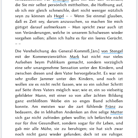
die Sie mir selbst persönlich mittheilten, die Hoffnung auf,
ob ich mir gleich schmeichle, dort nicht weniger nützlich
seyn zu können als
Hegel
– – Wenn Sie einmal glauben,
daß es Zeit sey, darum anzusuchen, so machen Sie mich
gütigst darauf aufmerksam – Man spricht zwar auch izt
von Veränderungen, welche in unserem Schulwesen wieder
vorgehen sollen; allein ich halte es für ein leeres Gerücht.
– –
Die Verehelichung des General-Kommiß˖[ärs]
von Stengel
mit der Kommerzienräthin
Mark
hat nicht nur vieles
Aufsehen beym Publikum gemacht, sondern vorzüglich
eine sehr unangenehme Sensation unter den Kindern, und
zwischen diesen und dem Vater hervorgebracht. Es war ein
sehr großer Jammer unter den Kindern, und noch izt
wollen
sie es nicht recht fassen, wie so ein solcher Schritt
auf Seite ihres Vaters möglich war; wie er, ein so vielseitig
gebildeter Mann, mit einer so von aller ächten Bildung
ganz entblößtem Weibe ein so enges Band schließen
konnte. Am meisten war die zart fühlende
Fränz
zu
bedauern, die in lebhaften Andenken an ihre selige
Mutter
sich gar nicht zufrieden geben wollte; ich befürchte nicht
nur für ihre Gesundheit, sondern sogar für ihr Leben, und
gab mir alle Mühe, sie zu beruhigen; sie hat sich zwar
noch nicht ganz wieder gefunden; doch ist sie ruhiger.