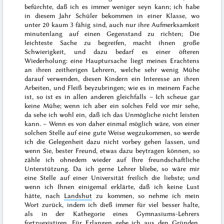
befürchte, daß ich es immer weniger seyn kann; ich habe
in diesem Jahr Schüler bekommen in einer Klasse, wo
unter 20 kaum 3 fähig sind, auch nur ihre Aufmerksamkeit
minutenlang auf einen Gegenstand zu richten;
Die
leichteste Sache zu begreifen, macht ihnen große
Schwierigkeit, und dazu bedarf es einer öfteren
Wiederholung: eine Hauptursache liegt meines Erachtens
an ihren zeitherigen Lehrern, welche sehr wenig Mühe
darauf verwenden, diesen Kindern ein Interesse an ihren
Arbeiten, und Fleiß beyzubringen; wie es in meinem Fache
ist, so ist es in allen anderen gleichfalls – Ich scheue gar
keine Mühe; wenn ich aber ein solches Feld vor mir sehe,
da sehe ich wohl ein, daß ich das Unmögliche nicht leisten
kann. – Wenn es von daher einmal möglich wäre, von einer
solchen Stelle auf eine gute Weise wegzukommen, so werde
ich die Gelegenheit dazu nicht vorbey gehen lassen, und
wenn Sie, bester Freund, etwas dazu beytragen können, so
zähle ich ohnedem wieder auf Ihre freundschaftliche
Unterstützung. Da ich gerne Lehrer bliebe, so wäre mir
eine Stelle auf einer Universität freilich die liebste; und
wenn ich Ihnen einigemal erklärte, daß ich keine Lust
hätte, nach
Landshut
zu kommen, so nehme ich mein
Wort zurück, indem ich dieß immer für viel besser halte,
als in der Kathegorie eines Gymnasiums-Lehrers
fortzuexistiren. Für
Erlangen
gebe ich aus den Gründen,