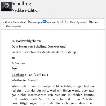
Schelling
Nachlass-Edition
☰
🔎︎
🔎︎
Me­ta­da­ten
Änderungen
Personen, Orte
Lit., Dok., Systeme
Themen
Querverweise
Sr. Hochwohlgeboren
Dem Herrn von
Schelling
Direktor und
General-Sekretair der
Academie der Künste pp.
zu
München
frey
Bamberg
8. Jan˖[uar] 1811
Werthester Freund!
Wenn ich Ihnen so lange nicht schrieb, so geschah es
lediglich aus der Ursache, weil ich Ihnen wenig oder fast
gar nichts interessantes von hier aus mittheilen konnte,
und wußte, daß Sie izt zu sehr mit Ihren Arbeiten
beschäftigt seyen, als daß Sie sich gern durch ein