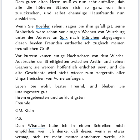
Dem guten
alten Herrn
muß es nun sehr auffallen, daß
alle die höheren Stände sich so ganz von ihm
zurückziehen, und selbst ehemalige Hausfreunde nun
ausbleiben. –
Wenn Sie
Koehler
sehen, sagen Sie ihm gefälligst, seine
Bibliothek wäre schon vor einigen Wochen von
Würzburg
unter der Adresse an
Spix
nach
München
abgegangen;
diesen beyden Freunden entbiethe ich zugleich meinen
freundlichen Gruß.
Vor kurzem kamen einige Nachrichten von dem Wieder-
Ausbruche der Streitigkeiten zwischen
Aretin
und seinen
Gegnern; sie werden hoffentlich erdichtet seyn; und die
alte Geschichte wird nicht wieder zum Aergerniß aller
Unpartheischen von Vorne anfangen.
Leben Sie wohl, bester Freund, und bleiben Sie
unausgesetzt gut
Ihrem ergebensten und aufrichtigsten
Freunde
GM. Klein
P.S.
Dem
Wismaier
habe ich in einem Schreiben mich
empfohlen, weil ich denke, daß dieser, wenn er etwas
vermag, sich izt mehr meiner annehmen werde, als