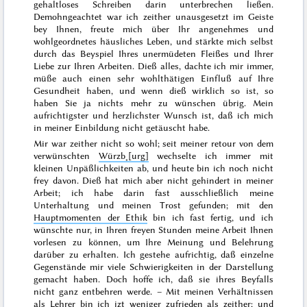
gehaltloses Schreiben darin unterbrechen ließen.
Demohngeachtet war ich zeither unausgesetzt im Geiste
bey Ihnen, freute mich über Ihr angenehmes und
wohlgeordnetes häusliches Leben, und stärkte mich selbst
durch das Beyspiel Ihres unermüdeten Fleißes und Ihrer
Liebe zur Ihren Arbeiten. Dieß alles, dachte ich mir immer,
müße auch einen sehr wohlthätigen Einfluß auf Ihre
Gesundheit haben, und wenn dieß wirklich so ist, so
haben Sie ja nichts mehr zu wünschen übrig. Mein
aufrichtigster und herzlichster Wunsch ist, daß ich mich
in meiner Einbildung nicht getäuscht habe.
Mir war zeither nicht so wohl; seit meiner
retour
von dem
verwünschten
Würzb˖[urg]
wechselte ich immer mit
kleinen Unpäßlichkeiten ab, und heute bin ich noch nicht
frey davon. Dieß hat mich aber nicht gehindert in meiner
Arbeit; ich habe darin fast ausschließlich meine
Unterhaltung und meinen Trost gefunden; mit den
Hauptmomenten der Ethik
bin ich fast fertig, und ich
wünschte nur, in Ihren freyen Stunden meine Arbeit Ihnen
vorlesen zu können, um Ihre Meinung und Belehrung
darüber zu erhalten. Ich gestehe aufrichtig, daß einzelne
Gegenstände mir viele Schwierigkeiten in der Darstellung
gemacht haben. Doch hoffe ich, daß sie ihres Beyfalls
nicht ganz entbehren werde. – Mit meinen Verhältnissen
als Lehrer bin ich izt weniger zufrieden als zeither; und