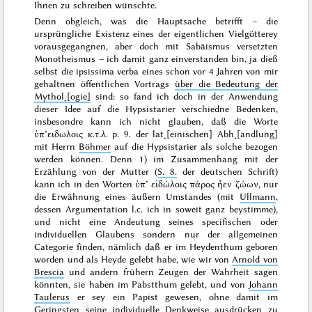
Ihnen zu schreiben wünschte.
Denn obgleich, was die Hauptsache betrifft – die
ursprüngliche Existenz eines der eigentlichen Vielgötterey
vorausgegangnen, aber doch mit Sabäismus versetzten
Monotheismus – ich damit ganz einverstanden bin, ja dieß
selbst die
ipsissima verba
eines schon vor
4 Jahren
von mir
gehaltnen öffentlichen Vortrags
über die Bedeutung der
Mythol˖[ogie]
sind: so fand ich doch in der Anwendung
dieser Idee auf die Hypsistarier verschiedne Bedenken,
insbesondre kann ich nicht glauben, daß die Worte
ὑπ’ειδωλοις κ.τ.λ.
p. 9. der lat˖[einischen] Abh˖[andlung]
mit Herrn
Böhmer
auf die Hypsistarier
als solche
bezogen
werden können. Denn 1) im Zusammenhang mit der
Erzählung von der Mutter (
S. 8.
der deutschen Schrift)
kann ich in den Worten
ὑπ’ εἰδώλοις πάρος ἦεν ζώων
, nur
die Erwähnung eines
äußern
Umstandes (mit
Ullmann
,
dessen Argumentation l.c. ich
in soweit
ganz beystimme),
und nicht eine Andeutung seines specifischen oder
individuellen Glaubens sondern nur der
allgemeinen
Categorie finden, nämlich daß er im Heydenthum geboren
worden und als Heyde gelebt habe, wie wir von
Arnold von
Brescia
und andern frühern Zeugen der Wahrheit sagen
könnten, sie haben im Pabstthum gelebt, und von
Johann
Taulerus
er sey ein
Papist
gewesen, ohne damit im
Geringsten seine individuelle Denkweise ausdrücken zu