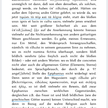
unmöglich ist dann, daß von eben denselben, als solchen,
gesagt werde, sie haben
ὑπ’ εἰδώλοις
gelebt. Hätten sie
außer dem
ὕψιστος
andre Götter gelehrt, so würde da, wo
jetzt
τιμῶσι τὸ πῦρ καὶ τὰ λύχνα
steht, statt des bloßen
usus ignis et lucis in cultu sacro
, vielmehr jenes erwähnt
sein. Mit weit größerer Sicherheit als aus dem
ὑπ’εἰδ˖[ώλοις] ζῆν
auf die Anerkennung könnte hieraus
vielmehr auf die Nichtanerkennung von andern gottartigen
Wesen geschlossen werden. Es gäbe, meines Ermessens,
nur Ein Mittel, den Widerspruch hinwegzuschaffen,
nämlich:
τὰ εἴδωλα
in seinem genaueren Sinn zu nehmen,
wo es nicht
numina fictitia
überhaupt, sondern bloß
bildlich verehrte
(also freylich auch nicht die bloßen
Bilder) – oder mit andern Worten: wo es bloß die
concreten
nicht aber auch die
allgemeinen Götter
(Elemente, Sterne)
bedeutet; ein Sprachgebrauch, der durch die p. 97
angef˖[ührte] Stelle des
Epiphanius
nicht widerlegt wird.
Denn wenn er von den Magusäern sagt:
εἴδωλα μὲν
βδελυττόμενοι, εἰδώλοις προσκυνοῦσι, πυρὶ καὶ σελήνῃ
καὶ ἡλίῳ
, so ist dieß vielmehr ein Beweis, daß zwar
Epiphanius
zwischen
wirklichen
Gegenständen,
dergleichen z.B. das Feuer ist und bloß
bildlichen
(wie die
griechischen
Götter waren) keinen Unterschied macht, wie
denn in Bezug auf die wahre Religion auch kein