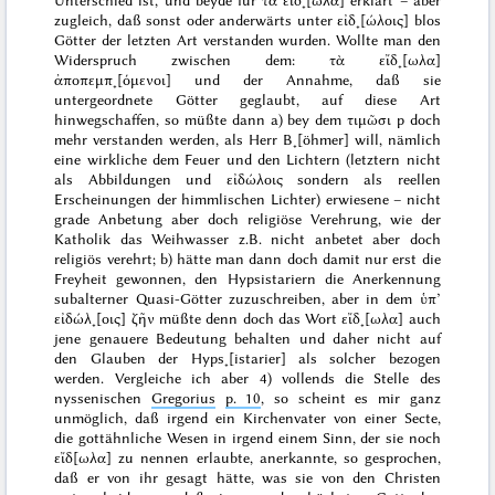
Unterschied ist, und
beyde
für
τὰ εἴδ˖[ωλα]
erklärt – aber
zugleich, daß sonst oder anderwärts unter
εἰδ˖[ώλοις]
blos
Götter der letzten Art verstanden wurden. Wollte man den
Widerspruch zwischen dem:
τὰ εἴδ˖[ωλα]
ἀποπεμπ˖[όμενοι]
und der Annahme, daß sie
untergeordnete Götter geglaubt,
auf diese Art
hinwegschaffen, so müßte dann a) bey dem
τιμῶσι
p doch
mehr verstanden werden, als Herr B˖[öhmer] will, nämlich
eine wirkliche dem Feuer und den Lichtern (letztern nicht
als
Abbildungen
und
εἰδώλοις
sondern als
reellen
Erscheinungen
der himmlischen Lichter) erwiesene – nicht
grade Anbetung aber doch religiöse Verehrung, wie der
Katholik das Weihwasser z.B. nicht anbetet aber doch
religiös verehrt; b) hätte man dann doch damit nur erst die
Freyheit
gewonnen, den Hypsistariern die Anerkennung
subalterner Quasi-Götter zuzuschreiben, aber
in dem
ὑπ’
εἰδώλ˖[οις] ζῆν
müßte denn doch das Wort
εἴδ˖[ωλα]
auch
jene genauere Bedeutung behalten und daher nicht auf
den Glauben der Hyps˖[istarier]
als solcher
bezogen
werden. Vergleiche ich aber 4) vollends die Stelle des
nyssenischen
Gregorius
p. 10
, so scheint es mir ganz
unmöglich, daß irgend ein Kirchenvater von einer Secte,
die gottähnliche Wesen in irgend einem Sinn,
der sie noch
εἴδ[ωλα]
zu nennen erlaubte
, anerkannte,
so
gesprochen,
daß er von ihr gesagt hätte,
was sie
von den Christen