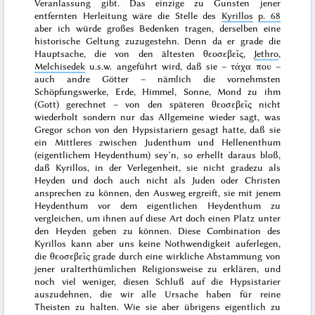
Veranlassung gibt. Das einzige zu Gunsten jener
entfernten Herleitung wäre die Stelle des
Kyrillos
p. 68
aber ich würde großes Bedenken tragen, derselben eine
historische Geltung zuzugestehn. Denn da er grade die
Hauptsache, die von den ältesten
θεοσεβεῖς
,
Jethro
,
Melchisedek
u.s.w. angeführt wird, daß sie –
τάχα που
–
auch andre Götter – nämlich die vornehmsten
Schöpfungswerke, Erde, Himmel, Sonne, Mond zu ihm
(Gott) gerechnet – von den späteren
θεοσεβεῖς
nicht
wiederholt sondern nur das Allgemeine wieder sagt, was
Gregor schon von den Hypsistariern gesagt hatte, daß sie
ein Mittleres zwischen Judenthum und Hellenenthum
(eigentlichem Heydenthum) sey’n, so erhellt daraus bloß,
daß Kyrillos, in der Verlegenheit, sie nicht gradezu als
Heyden und doch auch nicht als Juden oder Christen
ansprechen zu können, den Ausweg ergreift, sie mit jenem
Heydenthum
vor dem eigentlichen Heydenthum
zu
vergleichen, um ihnen auf diese Art doch einen Platz unter
den Heyden geben zu können. Diese Combination des
Kyrillos kann aber uns keine Nothwendigkeit auferlegen,
die
θεοσεβεῖς
grade durch eine
wirkliche
Abstammung von
jener uralterthümlichen Religionsweise zu erklären, und
noch viel weniger, diesen Schluß auf die Hypsistarier
auszudehnen, die wir alle Ursache haben für reine
Theisten zu halten. Wie sie aber übrigens eigentlich zu