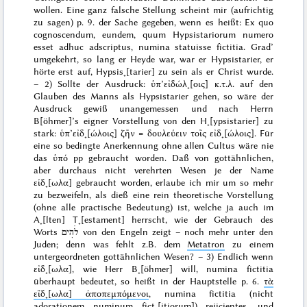
wollen. Eine ganz falsche Stellung scheint mir (aufrichtig
zu sagen) p. 9. der Sache gegeben, wenn es heißt:
Ex quo
cognoscendum, eundem,
quum Hypsistariorum numero
esset adhuc adscriptus
, numina statuisse fictitia
. Grad’
umgekehrt, so lang er Heyde war, war er Hypsistarier, er
hörte erst auf, Hypsis˖[tarier] zu sein als er Christ wurde.
– 2) Sollte der Ausdruck:
ὑπ’εἰδώλ˖[οις] κ.τ.λ.
auf den
Glauben des Manns als
Hypsistarier
gehen, so wäre der
Ausdruck gewiß unangemessen und nach Herrn
B[öhmer]’s eigner Vorstellung von den H˖[ypsistarier] zu
stark:
ὑπ’εἰδ˖[ώλοις] ζῆν
=
δουλεύειν τοῖς εἰδ˖[ώλοις]
. Für
eine so bedingte Anerkennung ohne allen Cultus wäre nie
das
ὑπό
pp gebraucht worden. Daß von gottähnlichen,
aber
durchaus nicht
verehrten
Wesen
je der Name
εἰδ˖[ωλα]
gebraucht worden, erlaube ich mir um so mehr
zu bezweifeln, als dieß eine rein theoretische Vorstellung
(ohne alle practische Bedeutung) ist, welche ja auch im
A˖[lten] T˖[estament] herrscht, wie der Gebrauch des
Worts
לֹהִים
von den Engeln zeigt – noch mehr unter den
Juden; denn was fehlt z.B. dem
Metatron
zu einem
untergeordneten gottähnlichen Wesen? – 3) Endlich wenn
εἰδ˖[ωλα]
, wie Herr B˖[öhmer] will,
numina fictitia
überhaupt bedeutet, so heißt in der Hauptstelle p. 6.
τὰ
εἴδ˖[ωλα] ἀποπεμπόμενοι
,
numina fictitia
(nicht
adorationem
numinum fict˖[itiorum]
)
rejicientes
, und