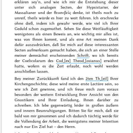
erklären sey’n,
und wie ich mir die Entstehung dieser
unter sich analogen Secten, der Hypsistarier, der
Massalianer und der
θεοσεβεῖς
denke, ist theils noch zu
unreif, theils würde es hier zu weit führen. Ich erschrecke
ohne dieß, indem ich gewahr werde, wie viel ich Ihrer
Geduld schon zugemuthet. Sehen Sie diese Weitläuftigkeit
wenigstens als einen Beweis an, wie wichtig mir alles ist,
was von Ihnen kommt, und als eine Art meinen Dank
dafür auszudrücken, daß Sie mich auf diese interessanten
Secten aufmerksam gemacht haben, die sich an einer Stelle
meiner demnächst erscheinenden
Schrift
, wo ich bereits
der
Coelicolarum
des
Cod˖[ex] Theod˖[osianus]
erwähnt
hatte, wofern es die Zeit erlaubt, noch wohl werden
anschließen lassen.
Bey meiner Zurückkunft fand ich den
2ten Th˖[eil]
Ihrer
Kirchengeschichte
; diese wird meine erste Lectüre sein, so
wie ich Zeit gewinne, und ich freue mich zum voraus
besonders der weitern Entwicklung Ihrer Ansicht von den
Gnostikern und Ihrer Einladung, Ihnen darüber zu
schreiben. Ich lebe gegenwärtig leider in großen äußern
und innern Beunruhigungen. Bitten Sie für mich, daß sie
bald von mir genommen und ich dadurch tüchtig werde für
die Vollendung der Arbeit, die wenigstens meiner Intention
nach nur Ein Ziel hat – den
Herrn
.