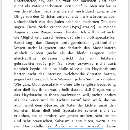
unterscheide
, sey, daß sie zwar den höchsten Gott
aber
nicht als Vater
anerkennen; denn dieß würden wir kaum
von den Muhammedanern, die sich noch durch ganz andre
Dinge von den Christen unterscheiden, wir würden es aber
unbedenklich von den Juden oder den modernen Theisten
sagen.
Diese
Stelle erhebt die Hyps˖[istarier] in meinen
Augen zu dem Range
reiner Theisten
. Ich will damit nicht
die Möglichkeit ausschließen, daß sie
in bloß speculativer
Beziehung
das Daseyn untergeordneter gottähnlicher
Wesen nicht läugneten und dadurch den Massalianern
ähnlich wurden (mehr als das bloße Läugnen, oder
gleichgültige Zulassen
drückt das von letzteren
gebrauchte:
θεοῦς μὲν (sc. εἶναι) λέγοντες
nicht aus);
nämlich beyde, als eine bloße
αἵρεσις
des Heydenthums
hatten nicht das Interesse, welches die Christen hatten,
gegen Gott vergleichbare Wesen
in jedem Sinn
zu kämpfen.
Wie ganz
bloß speculativ
– ohne alle religiöse Bedeutung
aber dieß bey ihnen war, erhellt daraus, daß Gregor, wo er
das Heydnische in ihnen nachweisen will, nichts andres
als das Feuer und die Lichter anzuführen weiß, die sie
auch wohl dem
ὕψιστος
als
Vater der Lichter
anzünden
konnten. Eben dieß
bloß
Speculative scheint nicht zu
erlauben, sie so fernher, von jenem uralten, sehr
reellen
und sehr
practischen
, Sabäismus abzuleiten, wozu auch
die Hauptstelle:
ἐκ δυοῖν – – – συνετέθη
keine