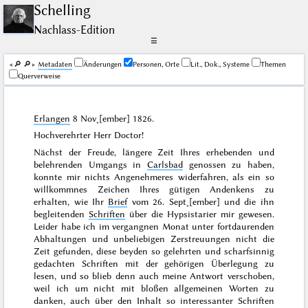
Schelling
Nachlass-Edition
☰
🔎︎
🔎︎
Me­ta­da­ten
Änderungen
Personen, Orte
Lit., Dok., Systeme
Themen
Querverweise
Erlangen
8 Nov˖[ember] 1826
.
Hochverehrter Herr Doctor!
Nächst der Freude, längere Zeit Ihres erhebenden und
belehrenden Umgangs in
Carlsbad
genossen zu haben,
konnte mir nichts Angenehmeres widerfahren, als ein so
willkommnes Zeichen Ihres gütigen Andenkens zu
erhalten, wie Ihr
Brief
vom
26. Sept˖[ember]
und die ihn
begleitenden
Schriften
über die Hypsistarier mir gewesen.
Leider habe ich im vergangnen
Monat
unter fortdaurenden
Abhaltungen und unbeliebigen Zerstreuungen nicht die
Zeit gefunden, diese beyden so gelehrten und scharfsinnig
gedachten Schriften mit der gehörigen Überlegung zu
lesen, und so blieb denn auch meine Antwort verschoben,
weil ich um nicht mit bloßen allgemeinen Worten zu
danken, auch über den Inhalt so interessanter Schriften