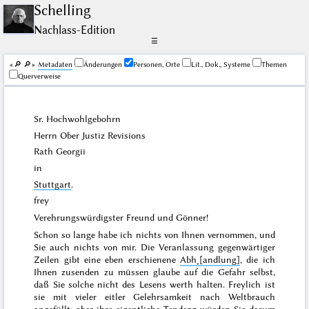
Schelling
Nachlass-Edition
☰
🔎︎
🔎︎
Me­ta­da­ten
Änderungen
Personen, Orte
Lit., Dok., Systeme
Themen
Querverweise
Sr. Hochwohlgebohrn
Herrn Ober Justiz Revisions
Rath
Georgii
in
Stuttgart
.
frey
Verehrungswürdigster Freund und Gönner!
Schon so lange habe ich nichts von Ihnen vernommen, und
Sie auch nichts von mir. Die Veranlassung gegenwärtiger
Zeilen gibt eine eben erschienene
Abh˖[andlung]
, die ich
Ihnen zusenden zu müssen glaube auf die Gefahr selbst,
daß Sie solche nicht des Lesens werth halten. Freylich ist
sie mit vieler eitler Gelehrsamkeit nach Weltbrauch