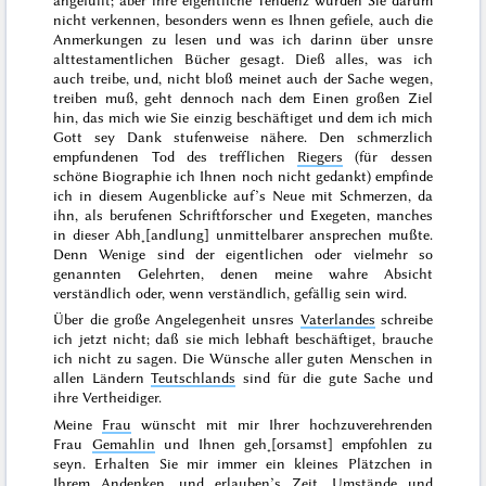
angefüllt; aber ihre eigentliche Tendenz würden Sie darum
nicht verkennen, besonders wenn es Ihnen gefiele, auch die
Anmerkungen zu lesen und was ich darinn über unsre
alttestamentlichen Bücher gesagt. Dieß alles, was ich
auch treibe, und, nicht bloß meinet auch der Sache wegen,
treiben
muß
, geht dennoch nach dem Einen großen Ziel
hin, das mich wie Sie einzig beschäftiget und dem ich mich
Gott sey Dank stufenweise nähere. Den schmerzlich
empfundenen Tod des trefflichen
Riegers
(für dessen
schöne Biographie ich Ihnen noch nicht gedankt) empfinde
ich in diesem Augenblicke auf’s Neue mit Schmerzen, da
ihn, als berufenen Schriftforscher und Exegeten, manches
in dieser Abh˖[andlung] unmittelbarer ansprechen mußte.
Denn Wenige sind der eigentlichen oder vielmehr so
genannten Gelehrten, denen meine wahre Absicht
verständlich oder, wenn verständlich, gefällig sein wird.
Über die große Angelegenheit unsres
Vaterlandes
schreibe
ich jetzt nicht; daß sie mich lebhaft beschäftiget, brauche
ich nicht zu sagen. Die Wünsche aller guten Menschen in
allen Ländern
Teutschlands
sind für die gute Sache und
ihre Vertheidiger.
Meine
Frau
wünscht mit mir Ihrer hochzuverehrenden
Frau
Gemahlin
und Ihnen geh˖[orsamst] empfohlen zu
seyn. Erhalten Sie mir immer ein kleines Plätzchen in
Ihrem Andenken, und erlauben’s Zeit, Umstände und