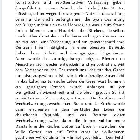
Konstitution und repräsentativer Verfassung geben.
(ausgeführt in meiner Novelle: die Kirche.) Die Staaten
müssten, schon wegen ihres eigenen Nutzens dieses thun,
denn nur die Kirche verbürgt ihnen die loyale Gesinnung
der Bürger, indem sie etwas Höheres, als was sie im Staate
finden können, zum Hauptziel des Strebens derselben
macht. Aber damit die Kirche dieses verbürgen könne muss
sie frei sein, eine Verfassung und ein gemeinschaftliches
Centrum ihrer Thätigkeit, in einer obersten Behörde,
haben, kurz Einheit und durchgängigen Organismus.
Dann würde das zurückgedrängte religöse Element im
Menschen sich wieder entwickeln und emporblühen. Mit
dem Verständniss des Christenthums, das für das Ganze
nur also zu gewinnen ist, würde eine freudige Zuversicht
in das kalte, matte, sieche Leben der Gegenwart kommen,
ein geistigeres Streben würde anfangen in der
evangelischen Menschheit und sie einen grossen Schritt
vorwärts ihrem Ziele entgegen thun. – Die Synthese und
Wechselwirkung zwischen dem Staat und der Kirche würde
dann erscheinen in dem aufblühenden Leben der
christlichen Republik, und das Resultat dieser
Wechselwirkung wäre dann die immer vollkommnere
Darstellung des Reiches Gottes auf Erden, in welchem der
Wille Gottes hier auf Erden einst so vollkommen
geschehen würde als er im Himmel geschieht. – Das Reich