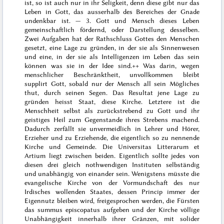
ist, so ist auch nur in ihr Seligkeit, denn diese gibt nur das
Leben in Gott, das ausserhalb des Bereiches der Gnade
undenkbar ist. — 3. Gott und Mensch dieses Leben
gemeinschaftlich fördernd, oder Darstellung desselben.
Zwei Aufgaben hat der Rathschluss Gottes den Menschen
gesetzt, eine Lage zu gründen, in der sie als Sinnenwesen
und eine, in der sie als Intelligenzen im Leben das sein
können was sie in der Idee sind.+
+ Was darin, wegen
menschlicher Beschränktheit, unvollkommen bleibt
supplirt Gott, sobald nur der Mensch all sein Mögliches
thut, durch seinen Segen.
Das Resultat jene Lage zu
gründen heisst Staat, diese Kirche. Letztere ist die
Menschheit selbst als zurückstrebend zu Gott und ihr
geistiges Heil zum Gegenstande ihres Strebens machend.
Dadurch zerfällt sie unvermeidlich in Lehrer und Hörer,
Erzieher und zu Erziehende, die eigentlich so zu nennende
Kirche und Gemeinde. Die
Universitas Litterarum et
Artium
liegt zwischen beiden. Eigentlich sollte jedes von
diesen drei gleich nothwendigen Instituten selbständig
und unabhängig von einander sein. Wenigstens müsste die
evangelische Kirche von der Vormundschaft des nur
Irdisches wollenden Staates, dessen Princip immer der
Eigennutz bleiben wird, freigesprochen werden, die Fürsten
das
summus episcopatus
aufgeben und der Kirche völlige
Unabhängigkeit innerhalb ihrer Gränzen, mit solider