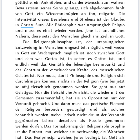
göttliche, ein Anknüpfen, und da der Mensch, zum wahren
Bewusstsein seines Seins gelangt, sich abgekommen fühlt
von Gott, ein Wiederanknüpfen an ihn,
religatio
. Die
Intensivität dieses Beziehens und Strebens ist der Glaube,
in
Christi
Sinn. Alle Philosophie war ursprünglich
Religio
und muss es einst wieder werden. Jene ist unendliches
Nähern, diese setzt den Menschen gleich ins Ziel, in Gott.
— Die Religionsphilosophie ist, der ursprünglichen
Entzweiung im Menschen ungeachtet, möglich, weil weder
in Gott ein Widerspruch möglich ist, noch zwischen Gott
und dem was Gottes ist, in sofern es Gottes ist, und
endlich weil das Gemüth der lebendige Brennpunkt und
das Centrum der verschiedenen Kräfte, des menschlichen
Geistes ist. Nur muss, damit Philosophie und Religion sich
durchdringen können, nichts in der Religion (wie bis jetzt
so oft,) fleischlich genommen werden. Sie geht nur auf
Geistiges. Nur die fleischliche Ansicht, die wieder mit der
Gemeinen zusammenfällt, hat sie in Opposition mit der
Vernunft gebracht. Und dann muss das poetische Element
der Religion besonders gewürdigt und als solches
behandelt werden, wobei jedoch nicht die in der Vernunft
gegründeten Lehren derselben als Poesie genommen
werden dürfen. Das Formalprincip der Religionsphilosophie
ist die Einheit, mit welcher sie nothwendig die Wahrheit
hat. Das Realprincip, welches jenes bedingt, ist Gott als