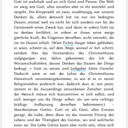
Gott ist wahrhaft und an sich Geist und Person. Die Welt
ist ewig wie Gott, alles einzelne aber in ihr entsteht und
vergeht. Die Körperwelt ist zwar, unabhängig von unserm
Denken da, allein dennoch hat sie nur ein bedingtes
Dasein, einmal weil sie nicht für sich sondern nur für die
Geisterwelt einen Zweck hat, und dann in sofern Gott sie
zu denken fortfährt, in sofern er ihnen seine ewige
göttliche Kraft, die Trägerinn derselben, nicht entzieht, die
sie im Dasein erhält. (Wäre
Fichte
länger leben geblieben,
er wäre, scheint es, auf dem Wege, worauf er fort schritt,
seitdem ihm das Verständniss des Christenthums
aufgegangen war, dahin gekommen, das Ich der
Wissenschaftslehre, dessen Denken das Dasein der Dinge
bedingt, = Gott zu setzen und
Leibgeber
hätte Unrecht.
Dadurch wäre er mit der Lehre des Christenthums
theoretisch zusammengekommen, so wie er es in seiner
Religionslehre praktisch war, dadurch dass er, wie jenes,
seinem in die Aussendinge versunkenen Zeitalter zurief,
der Mensch müsse sich koncentriren in sich selbst, und
sich weniger um die Dinge selbst, als um eine richtige,
kräftige Auffassung derselben bekümmern.) –
Manifestation Gottes
. Gott ist als Geist, alles Ernstes
gesagt, die Liebe, denn diese ist das innerste Princip des
Lebens und der Thätigkeit des Geistes, wo und welcherlei
einer sei. Die Liebe Gottes kann aber nicht sein, ohne sich