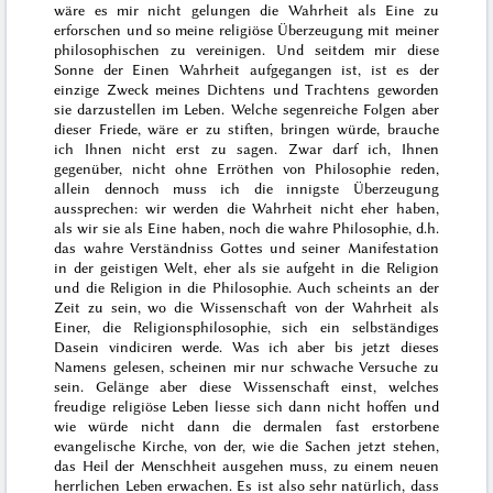
wäre es mir nicht gelungen die Wahrheit als Eine zu
erforschen und so meine religiöse Überzeugung mit meiner
philosophischen zu vereinigen. Und seitdem mir diese
Sonne der Einen Wahrheit aufgegangen ist, ist es der
einzige Zweck meines Dichtens und Trachtens geworden
sie darzustellen im Leben. Welche segenreiche Folgen aber
dieser Friede, wäre er zu stiften, bringen würde, brauche
ich Ihnen nicht erst zu sagen. Zwar darf
ich
,
Ihnen
gegenüber, nicht ohne Erröthen von Philosophie reden,
allein dennoch muss ich die innigste Überzeugung
aussprechen: wir werden die Wahrheit nicht eher haben,
als wir sie als Eine haben, noch die wahre Philosophie, d.h.
das wahre Verständniss Gottes und seiner Manifestation
in der geistigen Welt, eher als sie aufgeht in die Religion
und die Religion in die Philosophie. Auch scheints an der
Zeit zu sein, wo die Wissenschaft von der Wahrheit als
Einer, die Religionsphilosophie, sich ein selbständiges
Dasein vindiciren werde. Was ich aber bis jetzt dieses
Namens gelesen, scheinen mir nur schwache Versuche zu
sein. Gelänge aber diese Wissenschaft einst, welches
freudige religiöse Leben liesse sich dann nicht hoffen und
wie würde nicht dann die dermalen fast erstorbene
evangelische Kirche, von der, wie die Sachen jetzt stehen,
das Heil der Menschheit ausgehen muss, zu einem neuen
herrlichen Leben erwachen. Es ist also sehr natürlich, dass