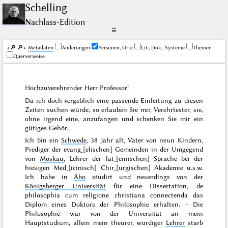
Schelling
Nachlass-Edition
☰
🔎︎
🔎︎
Me­ta­da­ten
Änderungen
Personen, Orte
Lit., Dok., Systeme
Themen
Querverweise
Hochzuverehrender Herr Professor!
Da ich doch vergeblich eine passende Einleitung zu diesen
Zeiten suchen würde, so erlauben Sie mir, Verehrtester, sie,
ohne irgend eine, anzufangen und schenken Sie mir ein
gütiges Gehör.
Ich bin ein
Schwede
, 38 Jahr alt, Vater von neun Kindern,
Prediger der evang˖[elischen] Gemeinden in der Umgegend
von
Moskau
, Lehrer der lat˖[einischen] Sprache bei der
hiesigen Med˖[icinisch] Chir˖[urgischen] Akademie u.s.w.
Ich habe in
Åbo
studirt und neuerdings von der
Königsberger Universität
für eine Dissertation,
de
philosophia cum religione christiana connectenda
das
Diplom eines Doktors der Philosophie erhalten. – Die
Philosophie war von der Universität an mein
Hauptstudium, allein mein theurer, würdiger
Lehrer
starb