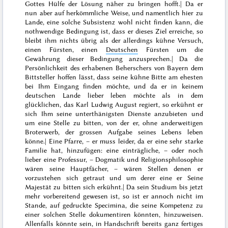
Gottes Hülfe der Lösung näher zu bringen hofft.| Da er
nun aber auf herkömmliche Weise, und namentlich hier zu
Lande, eine solche Subsistenz wohl nicht finden kann, die
nothwendige Bedingung ist, dass er dieses Ziel erreiche, so
bleibt ihm nichts übrig als der allerdings kühne Versuch,
einen Fürsten, einen
Deutschen
Fürsten um die
Gewährung dieser Bedingung anzusprechen.| Da die
Persönlichkeit des erhabenen Beherschers von Bayern dem
Bittsteller hoffen lässt, dass seine kühne Bitte am ehesten
bei Ihm Eingang finden möchte, und da er in keinem
deutschen Lande lieber leben möchte als in dem
glücklichen, das Karl Ludwig August regiert, so erkühnt er
sich Ihm seine unterthänigsten Dienste anzubieten und
um eine Stelle zu bitten, von der er, ohne anderweitigen
Broterwerb, der grossen Aufgabe seines Lebens leben
könne.| Eine Pfarre, – er muss leider, da er eine sehr starke
Familie hat, hinzufügen: eine einträgliche, – oder noch
lieber eine Professur, – Dogmatik und Religionsphilosophie
wären seine Hauptfächer, – wären Stellen denen er
vorzustehen sich getraut und um derer eine er Seine
Majestät zu bitten sich erkühnt.| Da sein Studium bis jetzt
mehr vorbereitend gewesen ist, so ist er annoch nicht im
Stande, auf gedruckte Specimina, die seine Kompetenz zu
einer solchen Stelle dokumentiren könnten, hinzuweisen.
Allenfalls könnte sein, in Handschrift bereits ganz fertiges