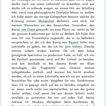
dürfte mich um einen Lehrstuhl zu bewerben; und wie
dürfte ich es vollends wagen, an einem Ort, wo Schelling
lebt, sonst eine philosophische Disciplin lehren zu wollen.
Ich habe daher die einzige Gelegenheit benutzt welche die
Krönung
unsers
Monarchen
darbietet, und mich mit
meinen Wünschen an den Bayerschen Gesandten, den
Baron
von Giese
gewandt. An eine Pfarre sei, meint er, bei
der grossen Konkurrenz gar nicht zu denken. Ich habe ihm
eine Art von Promemoria zugestellt, die er zu befördern
versprochen, in der ich den König von
Bayern
bitte, eine
Lehrstelle zu geben, bei der ich für jene höhern Zwecke
meines Lebens wirken könnte. Da ich aber keine
genügende Specimina zu produciren habe, so hab’ ich mir
die Freiheit genommen mich auf Ihr Urtheil zu berufen,
und bin desshalb so frei diesem Briefe ein Blatt
beizufügen, das Fragmente zum Gerüste meines
Lehrgebäudes enthält, und woraus
Sie
leicht ersehen
werden, ob ich zu einer Lehrstelle, wie ich sie mir wünsche,
brauchbar bin oder nicht. Vergeben Sie mir, Verehrtester,
dass ich es gewagt mich auf Sie zu berufen, vergeben sie
es, wenn auch nicht um meinetwillen, so um der guten
Sache willen. Und wenn Sie mir diesen Schritt nicht
verübeln so antworten Sie mir auf jeden Fall. Meine
Adresse ist: Moskau, abzugeben beim Kaufmann
W.
Rosenstrauch
auf der Schmiedebrücke. Dann werde ich auf