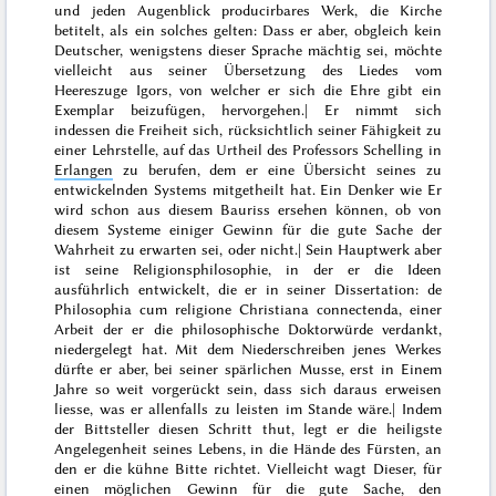
und jeden Augenblick producirbares Werk,
die Kirche
betitelt, als ein solches gelten: Dass er aber, obgleich kein
Deutscher, wenigstens dieser Sprache mächtig sei, möchte
vielleicht aus seiner Übersetzung des Liedes vom
Heereszuge Igors, von welcher er sich die Ehre gibt ein
Exemplar beizufügen, hervorgehen.| Er nimmt sich
indessen die Freiheit sich, rücksichtlich seiner Fähigkeit zu
einer Lehrstelle, auf das Urtheil des Professors Schelling in
Erlangen
zu berufen, dem er eine Übersicht seines zu
entwickelnden Systems mitgetheilt hat. Ein Denker wie Er
wird schon aus diesem Bauriss ersehen können, ob von
diesem Systeme einiger Gewinn für die gute Sache der
Wahrheit zu erwarten sei, oder nicht.| Sein Hauptwerk aber
ist seine Religionsphilosophie, in der er die Ideen
ausführlich entwickelt, die er in seiner Dissertation:
de
Philosophia cum religione Christiana connectenda
, einer
Arbeit der er die philosophische Doktorwürde verdankt,
niedergelegt hat. Mit dem Niederschreiben jenes Werkes
dürfte er aber, bei seiner spärlichen Musse, erst in Einem
Jahre so weit vorgerückt sein, dass sich daraus erweisen
liesse, was er allenfalls zu leisten im Stande wäre.| Indem
der Bittsteller diesen Schritt thut, legt er die heiligste
Angelegenheit seines Lebens, in die Hände des Fürsten, an
den er die kühne Bitte richtet. Vielleicht wagt Dieser, für
einen möglichen Gewinn für die gute Sache, den