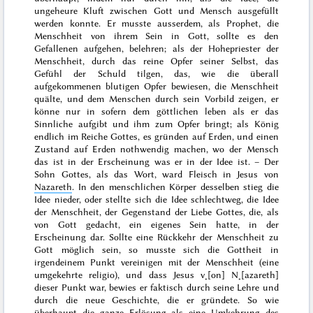
ungeheure Kluft zwischen Gott und Mensch ausgefüllt
werden konnte. Er musste ausserdem, als Prophet, die
Menschheit von ihrem Sein in Gott, sollte es den
Gefallenen aufgehen, belehren; als der Hohepriester der
Menschheit, durch das reine Opfer seiner Selbst, das
Gefühl der Schuld tilgen, das, wie die überall
aufgekommenen blutigen Opfer bewiesen, die Menschheit
quälte, und dem Menschen durch sein Vorbild zeigen, er
könne nur in sofern dem göttlichen leben als er das
Sinnliche aufgibt und ihm zum Opfer bringt; als König
endlich im Reiche Gottes, es gründen auf Erden, und einen
Zustand auf Erden nothwendig machen, wo der Mensch
das ist in der Erscheinung was er in der Idee ist. – Der
Sohn Gottes, als das Wort, ward Fleisch in Jesus von
Nazareth
. In den menschlichen Körper desselben stieg die
Idee nieder, oder stellte sich die Idee schlechtweg, die Idee
der Menschheit, der Gegenstand der Liebe Gottes, die, als
von Gott gedacht, ein eigenes Sein hatte, in der
Erscheinung dar. Sollte eine Rückkehr der Menschheit zu
Gott möglich sein, so musste sich die Gottheit in
irgendeinem Punkt vereinigen mit der Menschheit (eine
umgekehrte
religio
), und dass Jesus v˖[on] N˖[azareth]
dieser Punkt war, bewies er faktisch durch seine Lehre und
durch die neue Geschichte, die er gründete. So wie
überhaupt die ganze Erlösung als eine Umkehrung des