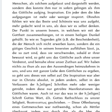
Menschen, als solchem aufgefasst und dargestellt werden,
sondern dies konnte ihm nur in sofern gelingen als ihm
das Göttliche aufging. Inspiration. Ein jeder dem die Idee
aufgegangen ist mehr oder weniger inspirirt. Ohnehin
fühlen wir wie das Beste und Schönste was uns aufgeht,
mehr gedacht wird in uns, als dass wir es selbst denken.
Der Punkt in unserm Innern, in welchem wir mit der
Gottheit zusammenhängen, ist in einem heiligen Dunkel
gehüllt. So wie es Tugenden gibt (z.B. die Bescheidenheit),
die der Mensch sich nicht erwerben kann, sondern die ein
gütiges Geschick in seinem Innersten aufblühen lässt, ja,
die so zart sind, dass sie verschwinden, sobald er ihrer
bewusst wird, so geht uns das Göttliche auch ohne unser
Verdienst, und beinahe ohne unser Zuthun auf. Wir haben
nichts zu thun als aus den Aussendingen heimzukehren in
uns, und uns mit ganzer Liebe dem Göttlichen zu ergeben,
so geht uns dieses von selbst auf. Die Inspiration war aber
nur in Christo absolut, in jedem andern, selbst in den
Verfassern der h˖[eiligen] Schriften mehr oder weniger
getrübt, indem diese nur getrübte Manifestationen des
Göttlichen waren. Auch ist nur das was in der h˖[eiligen]
Schrift Gottes Wort, d.h. Gottes Rathschluss zu unsrer
Seligkeit,
θεοπνευστως
geschrieben. — Diese Offenbarung
eines Gottmenschen war nothwendig, schon als Mittler
überhaupt, indem nur durch ihn, als die Idee, die