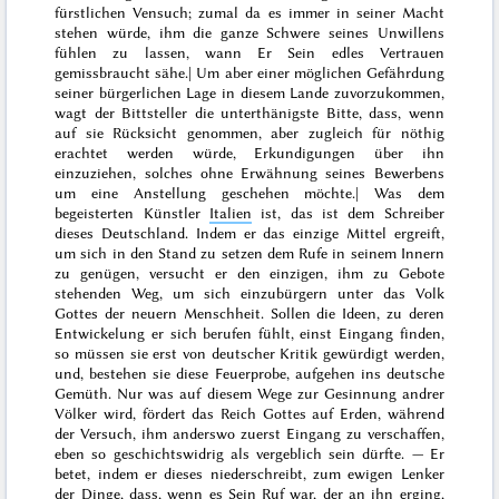
fürstlichen Vensuch; zumal da es immer in seiner Macht
stehen würde, ihm die ganze Schwere seines Unwillens
fühlen zu lassen, wann Er Sein edles Vertrauen
gemissbraucht sähe.| Um aber einer möglichen Gefährdung
seiner bürgerlichen Lage in diesem Lande zuvorzukommen,
wagt der Bittsteller die unterthänigste Bitte, dass, wenn
auf sie Rücksicht genommen, aber zugleich für nöthig
erachtet werden würde, Erkundigungen über ihn
einzuziehen, solches ohne Erwähnung seines Bewerbens
um eine Anstellung geschehen möchte.| Was dem
begeisterten Künstler
Italien
ist, das ist dem Schreiber
dieses Deutschland. Indem er das einzige Mittel ergreift,
um sich in den Stand zu setzen dem Rufe in seinem Innern
zu genügen, versucht er den einzigen, ihm zu Gebote
stehenden Weg, um sich einzubürgern unter das Volk
Gottes der neuern Menschheit. Sollen die Ideen, zu deren
Entwickelung er sich berufen fühlt, einst Eingang finden,
so müssen sie erst von deutscher Kritik gewürdigt werden,
und, bestehen sie diese Feuerprobe, aufgehen ins deutsche
Gemüth. Nur was auf diesem Wege zur Gesinnung andrer
Völker wird, fördert das Reich Gottes auf Erden, während
der Versuch, ihm anderswo zuerst Eingang zu verschaffen,
eben so geschichtswidrig als vergeblich sein dürfte. — Er
betet, indem er dieses niederschreibt, zum ewigen Lenker
der Dinge, dass, wenn es Sein Ruf war, der an ihn erging,