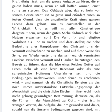
Kraft übrig lässt, um die grosse Aufgabe zu lösen, die er
gelöst haben muss, wenn er soll hoffen können, einst
ruhig zu sterben.| Das Gebäude aber, das so hehr vor
seinem Geiste steht, ist so gross und erfordert einen so
festen Grund, dass die ungetheilte Kraft eines ganzen
Lebens dazu gehört, um es darzustellen in der
Wirklichkeit. Und es will mit aller Künstlertreue
dargestellt sein, wenn der guten Sache dadurch wirklicher
Nutzen erwachsen soll.| Die Vernunft- und religiöse
Wahrheit als Eine zu suchen und darzustellen; die hohe
Bedeutung aller Hauptdogmen des Christenthums der
Vernunft einleuchtend zu machen, und auf diese Weise das
Seine, zur Wiederherstellung des schmerzlich vermissten
Friedens zwischen Vernunft und Glauben, beizutragen; den
Beweis zu führen, dass die Idee eines Reiches Gottes auf
Erden mehr als eine leere Redensart oder als eine
sanguinische Hoffnung Unerfahrner sei, und die
Bedingungen nachzuweisen, unter denen es erscheinen
wird, – und namentlich die Christliche Religion als das
noch immer unverstandene Entwickelungsprincip der
Menschheit und die christliche Kirche, in ihrer wohl noch
nicht gehörig gewürdigten Bestimmung, darzustellen, als
die Führerinn der Menschheit zu Gott, – dies ist, in
wenigen Worten, die Aufgabe, die ihm geworden und die er,
sobald nur die äussern Bedingungen gegeben sind, mit