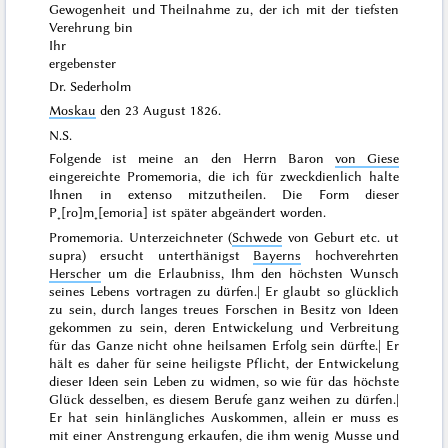
Gewogenheit und Theilnahme zu, der ich mit der tiefsten
Verehrung bin
Ihr
ergebenster
Dr. Sederholm
Moskau
den
23 August 1826
.
N.S.
Folgende ist meine an den Herrn Baron
von Giese
eingereichte Promemoria, die ich für zweckdienlich halte
Ihnen
in extenso
mitzutheilen. Die Form dieser
P˖[ro]m˖[emoria] ist später abgeändert worden.
Promemoria
. Unterzeichneter (
Schwede
von Geburt etc.
ut
supra
) ersucht unterthänigst
Bayerns
hochverehrten
Herscher
um die Erlaubniss, Ihm den höchsten Wunsch
seines Lebens vortragen zu dürfen.| Er glaubt so glücklich
zu sein, durch langes treues Forschen in Besitz von Ideen
gekommen zu sein, deren Entwickelung und Verbreitung
für das Ganze nicht ohne heilsamen Erfolg sein dürfte.| Er
hält es daher für seine heiligste Pflicht, der Entwickelung
dieser Ideen sein Leben zu widmen, so wie für das höchste
Glück desselben, es diesem Berufe
ganz
weihen zu dürfen.|
Er hat sein hinlängliches Auskommen, allein er muss es
mit einer Anstrengung erkaufen, die ihm wenig Musse und