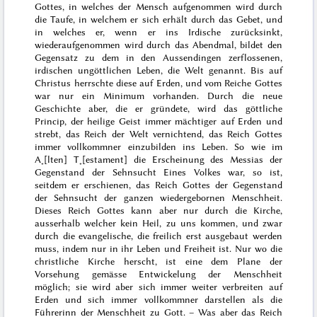
Gottes, in welches der Mensch aufgenommen wird durch
die Taufe, in welchem er sich erhält durch das Gebet, und
in welches er, wenn er ins Irdische zurücksinkt,
wieder
aufgenommen wird durch das Abendmal, bildet den
Gegensatz zu dem in den Aussendingen zerflossenen,
irdischen ungöttlichen Leben, die Welt genannt. Bis auf
Christus herrschte diese auf Erden, und vom Reiche Gottes
war nur ein Minimum vorhanden. Durch die neue
Geschichte aber, die er gründete, wird das göttliche
Princip, der heilige Geist immer mächtiger auf Erden und
strebt, das Reich der Welt vernichtend, das Reich Gottes
immer vollkommner einzubilden ins Leben. So wie im
A˖[lten] T˖[estament] die Erscheinung des Messias der
Gegenstand der Sehnsucht Eines Volkes war, so ist,
seitdem er erschienen, das Reich Gottes der Gegenstand
der Sehnsucht der ganzen wiedergebornen Menschheit.
Dieses Reich Gottes kann aber nur durch die Kirche,
ausserhalb welcher kein Heil, zu uns kommen, und zwar
durch die evangelische, die freilich erst ausgebaut werden
muss, indem nur in ihr Leben und Freiheit ist. Nur wo die
christliche Kirche herscht, ist eine dem Plane der
Vorsehung gemässe Entwickelung der Menschheit
möglich; sie wird aber sich immer weiter verbreiten auf
Erden und sich immer vollkommner darstellen als die
Führerinn der Menschheit zu Gott. – Was aber das Reich