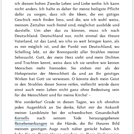
ich diesem hohen Zwecke Leben und Liebe weihe. Ich kann
nicht anders. Ich halte es daher für meine heiligste Pflicht
dafür zu sorgen, dass ich die Ideen, die ein gütiges
Geschick mich finden liess, und die, wie ich wohl weiss,
meinem Zeitalter noch fremd sind, möglichst ausbilde und
darstelle. Um aber das zu können, muss ich nach
Deutschland. Deutschland nur, nicht einmal das theure
Vaterland, ist das Land, wo ichs so weit bringen kann, als
es mir möglich ist, und der Punkt von Deutschland, wo
Schelling lebt, ist der Brennpunkt aller Strahlen meiner
Sehnsucht. Gott, der mein Herz sieht und mein Dichten
und Trachten kennt, weiss dass ich sie verehre wie keinen
Menschen mehr hienieden. Sie stehen mir als der
Hohepriester der Menschheit da und an Ihr geistiges
Wirken hat Gott sie verwiesen. O könnte doch mein Geist
in den Strahlen dieser Sonne reifen, vielleicht würde dann
einst auch mein Leben nicht ganz ohne Bedeutung sein
für die Menschheit und für meine Kirche! –
Wie sonderbar! Grade in diesen Tagen, wo ich ohnehin
jeden Augenblick an Sie denke, führt mir die Ankunft
meiner Landsleute bei der schwedischen Gesandschaft
Kernells
nach seinem
Tode
herausgegebenen
Reisebemerkungen
in die Hände, die Ihr theures Bild
meinem geistigen Auge noch näher gerückt haben. Ich