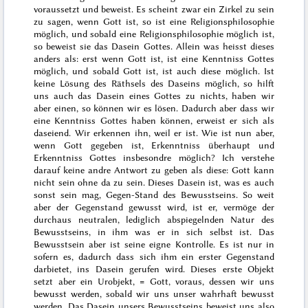
voraussetzt und beweist. Es scheint zwar ein Zirkel zu sein
zu sagen,
wenn Gott ist, so ist eine Religionsphilosophie
möglich, und sobald eine Religionsphilosophie möglich ist,
so beweist sie das Dasein Gottes. Allein was heisst dieses
anders als:
erst wenn
Gott ist, ist eine Kenntniss Gottes
möglich, und
sobald
Gott ist, ist auch diese möglich. Ist
keine Lösung des Räthsels des Daseins möglich, so hilft
uns auch das Dasein eines Gottes zu nichts, haben wir
aber einen, so können wir es lösen. Dadurch aber dass wir
eine Kenntniss Gottes haben können, erweist er sich als
daseiend. Wir erkennen ihn, weil er ist. Wie ist nun aber,
wenn Gott gegeben ist, Erkenntniss überhaupt und
Erkenntniss Gottes insbesondre möglich? Ich verstehe
darauf keine andre Antwort zu geben als diese: Gott kann
nicht sein ohne da zu sein. Dieses Dasein ist, was es auch
sonst sein mag,
Gegen
-Stand des Bewusstseins. So weit
aber der Gegenstand gewusst wird, ist er, vermöge der
durchaus neutralen, lediglich abspiegelnden Natur des
Bewusstseins, in ihm was er in sich selbst ist. Das
Bewusstsein aber ist seine eigne Kontrolle. Es
ist
nur in
sofern es, dadurch dass sich ihm ein erster Gegenstand
darbietet, ins Dasein gerufen wird. Dieses erste Objekt
setzt aber ein Urobjekt, = Gott, voraus, dessen wir uns
bewusst werden, sobald wir uns unser wahrhaft bewusst
werden. Das Dasein unsers Bewusstseins beweist uns also