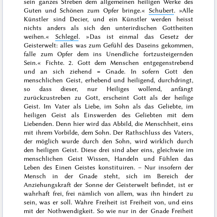
sein ganzes Streben dem allgemeinen heiligen Werke des
Guten und Schönen zum Opfer bringe.
«
Schubert
. »
Alle
Künstler sind Decier, und ein Künstler werden heisst
nichts anders als sich den unterirdischen Gottheiten
weihen.
«
Schlegel
. »
Das ist einmal das Gesetz der
Geisterwelt: alles was zum Gefühl des Daseins gekommen,
falle zum Opfer dem ins Unendliche fortzusteigernden
Sein.
« Fichte. 2. Gott dem Menschen entgegenstrebend
und an sich ziehend = Gnade. In sofern Gott den
menschlichen Geist, erhebend und heiligend, durchdringt,
so dass dieser, nur Heiliges wollend, anfängt
zurückzustreben zu Gott, erscheint Gott als der heilige
Geist. Im Vater als Liebe, im Sohn als das Geliebte, im
heiligen Geist als Einswerden des Geliebten mit dem
Liebenden. Denn hier wird das Abbild, die Menschheit, eins
mit ihrem Vorbilde, dem Sohn. Der Rathschluss des Vaters,
der möglich wurde durch den Sohn, wird wirklich durch
den heiligen Geist. Diese drei sind aber eins, gleichwie im
menschlichen Geist Wissen, Handeln und Fühlen das
Leben des Einen Geistes konstituiren. – Nur insofern der
Mensch in der Gnade steht, sich im Bereich der
Anziehungskraft der Sonne der Geisterwelt befindet, ist er
wahrhaft frei, frei nämlich von allem, was ihn hindert zu
sein, was er soll. Wahre Freiheit ist Freiheit
von
, und eins
mit der Nothwendigkeit. So wie nur in der Gnade Freiheit