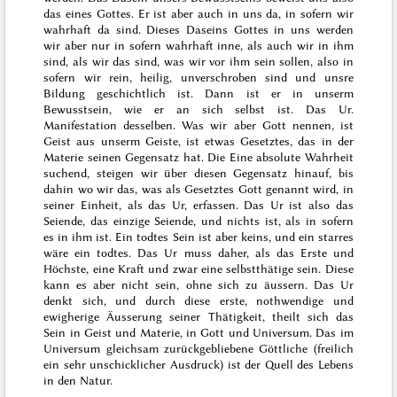
das eines Gottes. Er ist aber auch in uns da, in sofern wir
wahrhaft da sind. Dieses Daseins Gottes in uns werden
wir aber nur in sofern wahrhaft inne, als auch wir in ihm
sind, als wir das sind, was wir vor ihm sein sollen, also in
sofern wir rein, heilig, unverschroben sind und unsre
Bildung geschichtlich ist. Dann ist er in unserm
Bewusstsein, wie er an sich selbst ist.
Das Ur
.
Manifestation desselben. Was wir aber Gott nennen, ist
Geist aus unserm Geiste, ist etwas Gesetztes, das in der
Materie seinen Gegensatz hat. Die Eine absolute Wahrheit
suchend, steigen wir über diesen Gegensatz hinauf, bis
dahin wo wir das, was als Gesetztes Gott genannt wird, in
seiner Einheit, als das Ur, erfassen. Das Ur ist also das
Seiende, das einzige Seiende, und nichts ist, als in sofern
es in ihm ist. Ein todtes Sein ist aber keins, und ein starres
wäre ein todtes. Das Ur muss daher, als das Erste und
Höchste, eine Kraft und zwar eine selbstthätige sein. Diese
kann es aber nicht sein, ohne sich zu äussern. Das Ur
denkt sich, und durch diese erste, nothwendige und
ewigherige Äusserung seiner Thätigkeit, theilt sich das
Sein in Geist und Materie, in Gott und Universum. Das im
Universum gleichsam zurückgebliebene Göttliche (freilich
ein sehr unschicklicher Ausdruck) ist der Quell des Lebens
in den Natur.