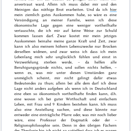
anvertraut ward. Allein ich muss dabei mir und den
Meinigen das nöthige Brot erarbeiten. Und da ich
hier
mein ziemlich gutes Auskommen habe, so wäre es eine
Versündigung an meiner Familie, wenn ich diese
ökonomische Lage gegen eine weniger vortheilhafte
vertauschte, die ich mir auf keine Weise zur Schuld
kommen lassen darf. Zwar kostet mir mein jetziges
Auskommen beinahe meine ganze Kraft und Zeit, zwar
kann ich also meinem höhern Lebenszwecke nur Brocken
derselben widmen, und zwar weiss ich dass ich mein
Lebenlang mich sehr unglücklich fühlen und einst in
Verzweifelung sterben werde, – da helfen alle
Beruhigungsgründe nichts, und
sollen
nichts helfen, –
wenn es, was mir unter diesen Umständen ganz
unmöglich scheint, mir nicht gelingt dafür etwas
Bedeutendes zu thun; allein bei alle dem darf ich diese
Lage nicht anders aufgeben als wenn ich in Deutschland
eine eben so ökonomisch vortheilhafte finden kann, d.h.
eine wovon ich bei guter Wirthschaft und einfachem
Leben, mit Frau und 9 Kindern bestehen kann. Ich muss
also eine Anstellung suchen, und diese könnte nur
entweder eine einträgliche Pfarre oder, was mir noch lieber
wäre, eine Professur der Dogmatik oder der –
Religionsphilosophie sein. Denn in den übrigen Fächern
der Theologie bin ich nicht so sattelfest dass ich es wagen