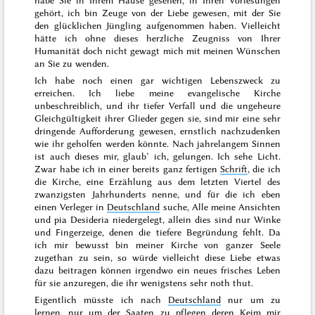
habe Sie in Ihrem Hause gesehen, in Ihren Vorlesungen
gehört, ich bin Zeuge von der Liebe gewesen, mit der Sie
den glücklichen Jüngling aufgenommen haben. Vielleicht
hätte ich ohne dieses herzliche Zeugniss von Ihrer
Humanität doch nicht gewagt mich mit meinen Wünschen
an Sie zu wenden.
Ich habe noch einen gar wichtigen Lebenszweck zu
erreichen. Ich liebe meine evangelische Kirche
unbeschreiblich, und ihr tiefer Verfall und die ungeheure
Gleichgültigkeit ihrer Glieder gegen sie, sind mir eine sehr
dringende Aufforderung gewesen, ernstlich nachzudenken
wie ihr geholfen werden könnte.
Nach jahrelangem Sinnen
ist auch dieses mir, glaub’ ich, gelungen. Ich sehe Licht.
Zwar habe ich in einer bereits ganz fertigen
Schrift
, die ich
die Kirche, eine Erzählung aus dem letzten Viertel des
zwanzigsten Jahrhunderts
nenne, und für die ich eben
einen Verleger in
Deutschland
suche, Alle meine Ansichten
und
pia Desideria
niedergelegt, allein dies sind nur Winke
und Fingerzeige, denen die tiefere Begründung fehlt. Da
ich mir bewusst bin meiner Kirche von ganzer Seele
zugethan zu sein, so würde vielleicht diese Liebe etwas
dazu beitragen können irgendwo ein neues frisches Leben
für sie anzuregen, die ihr wenigstens sehr noth thut.
Eigentlich müsste ich nach
Deutschland
nur um zu
lernen, nur um der Saaten zu pflegen deren Keim mir