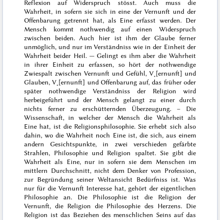
Reflexion auf Widerspruch stösst. Auch muss die
Wahrheit, in sofern sie sich in eine der Vernunft und der
Offenbarung getrennt hat, als Eine erfasst werden. Der
Mensch kommt nothwendig auf einen Widerspruch
zwischen beiden. Auch hier ist ihm der Glaube ferner
unmöglich, und nur im Verständniss wie in der Einheit der
Wahrheit beider Heil. — Gelingt es ihm aber die Wahrheit
in ihrer Einheit zu erfassen, so hört der nothwendige
Zwiespalt zwischen Vernunft und Gefühl, V˖[ernunft] und
Glauben, V˖[ernunft] und Offenbarung auf, das früher oder
später nothwendige Verständniss der Religion wird
herbeigeführt und der Mensch gelangt zu einer durch
nichts ferner zu erschütternden Überzeugung. – Die
Wissenschaft, in welcher der Mensch die Wahrheit als
Eine hat, ist die Religionsphilosophie. Sie erhebt sich also
dahin, wo die Wahrheit noch Eine ist, die sich, aus einem
andern Gesichtspunkte, in zwei verschieden gefärbte
Strahlen, Philosophie und Religion spaltet. Sie gibt die
Wahrheit als Eine, nur in sofern sie dem Menschen im
mittlern Durchschnitt, nicht dem Denker von Profession,
zur Begründung seiner Weltansicht Bedürfniss ist. Was
nur für die Vernunft Interesse hat, gehört der eigentlichen
Philosophie an. Die Philosophie ist die Religion der
Vernunft, die Religion die Philosophie des Herzens. Die
Religion ist das Beziehen des menschlichen Seins auf das