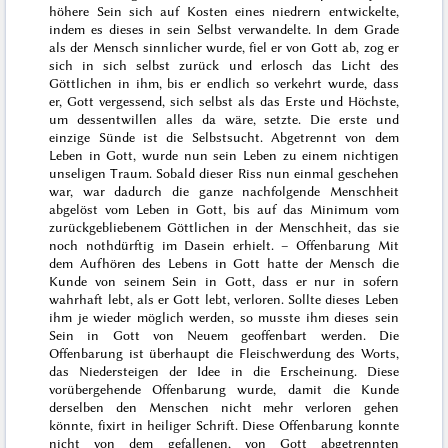
höhere Sein sich auf Kosten eines niedrern entwickelte,
indem es dieses in sein Selbst verwandelte. In dem Grade
als der Mensch sinnlicher wurde, fiel er von Gott ab, zog er
sich in sich selbst zurück und erlosch das Licht des
Göttlichen in ihm, bis er endlich so verkehrt wurde, dass
er, Gott vergessend, sich selbst als das Erste und Höchste,
um dessentwillen alles da wäre, setzte. Die erste und
einzige Sünde ist die Selbstsucht. Abgetrennt von dem
Leben in Gott, wurde nun sein Leben zu einem nichtigen
unseligen Traum. Sobald dieser Riss nun einmal geschehen
war, war dadurch die ganze nachfolgende Menschheit
abgelöst vom Leben in Gott, bis auf das Minimum vom
zurückgebliebenem Göttlichen in der Menschheit, das sie
noch nothdürftig im Dasein erhielt. –
Offenbarung
Mit
dem Aufhören des Lebens in Gott hatte der Mensch die
Kunde von seinem Sein in Gott, dass er nur in sofern
wahrhaft lebt, als er Gott lebt, verloren. Sollte dieses Leben
ihm je wieder möglich werden, so musste ihm dieses sein
Sein in Gott von Neuem geoffenbart werden. Die
Offenbarung ist überhaupt die Fleischwerdung des Worts,
das Niedersteigen der Idee in die Erscheinung. Diese
vorübergehende Offenbarung wurde, damit die Kunde
derselben den Menschen nicht mehr verloren gehen
könnte, fixirt in heiliger Schrift. Diese Offenbarung konnte
nicht von dem gefallenen, von Gott abgetrennten