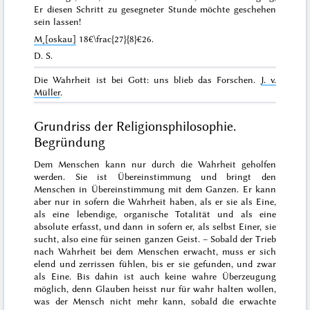
Er diesen Schritt zu gesegneter Stunde möchte geschehen
sein lassen!
M˖[oskau]
18€\frac{27}{8}€26
.
D. S.
Die Wahrheit ist bei Gott: uns blieb das Forschen
.
J. v.
Müller
.
Grundriss der Religionsphilosophie.
Begründung
Dem Menschen kann nur durch die Wahrheit geholfen
werden. Sie ist Übereinstimmung und bringt den
Menschen in Übereinstimmung mit dem Ganzen. Er kann
aber nur in sofern die Wahrheit haben, als er sie als Eine,
als eine lebendige, organische Totalität und als eine
absolute erfasst, und dann in sofern er, als selbst Einer, sie
sucht, also eine für seinen ganzen Geist. – Sobald der Trieb
nach Wahrheit bei dem Menschen erwacht, muss er sich
elend und zerrissen fühlen, bis er sie gefunden, und zwar
als Eine. Bis dahin ist auch keine wahre Überzeugung
möglich, denn Glauben heisst nur für wahr halten
wollen
,
was der Mensch nicht mehr kann, sobald die erwachte