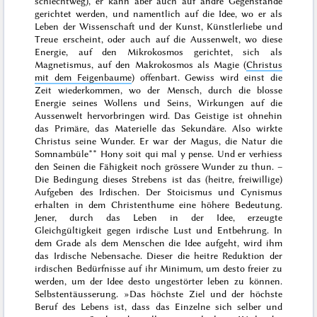
schlechtweg), er kann aber auch auf andre Gegenstände
gerichtet werden, und namentlich auf die Idee, wo er als
Leben der Wissenschaft und der Kunst, Künstlerliebe und
Treue erscheint, oder auch auf die Aussenwelt, wo diese
Energie, auf den Mikrokosmos gerichtet, sich als
Magnetismus, auf den Makrokosmos als Magie (
Christus
mit dem Feigenbaume
) offenbart. Gewiss wird einst die
Zeit wiederkommen, wo der Mensch, durch die blosse
Energie seines Wollens und Seins, Wirkungen auf die
Aussenwelt hervorbringen wird. Das Geistige ist ohnehin
das Primäre, das Materielle das Sekundäre. Also wirkte
Christus seine Wunder. Er war der Magus, die Natur die
Somnambüle*
*
Hony soit qui mal y pense
. Und er verhiess
den Seinen die Fähigkeit noch grössere Wunder zu thun. –
Die Bedingung dieses Strebens ist das (heitre, freiwillige)
Aufgeben des Irdischen. Der Stoicismus und Cynismus
erhalten
in dem Christenthume eine höhere Bedeutung.
Jener, durch das Leben in der Idee, erzeugte
Gleichgültigkeit gegen irdische Lust und Entbehrung. In
dem Grade als dem Menschen die Idee aufgeht, wird ihm
das Irdische Nebensache. Dieser die heitre Reduktion der
irdischen Bedürfnisse auf ihr Minimum, um desto freier zu
werden, um der Idee desto ungestörter leben zu können.
Selbstentäusserung. »
Das höchste Ziel und der höchste
Beruf des Lebens ist, dass das Einzelne sich selber und