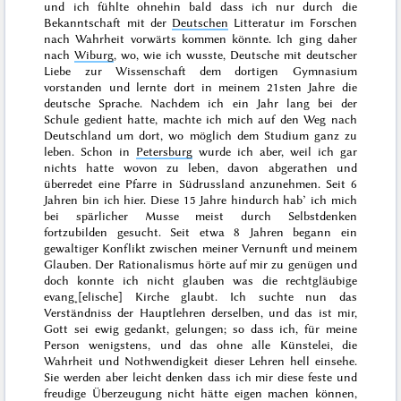
und ich fühlte ohnehin bald dass ich nur durch die
Bekanntschaft mit der
Deutschen
Litteratur im Forschen
nach Wahrheit vorwärts kommen könnte. Ich ging daher
nach
Wiburg
, wo, wie ich wusste, Deutsche mit deutscher
Liebe zur Wissenschaft dem dortigen Gymnasium
vorstanden und lernte dort in meinem 21sten Jahre die
deutsche Sprache. Nachdem ich ein Jahr lang bei der
Schule gedient hatte, machte ich mich auf den Weg nach
Deutschland um dort, wo möglich dem Studium ganz zu
leben. Schon in
Petersburg
wurde ich aber, weil ich gar
nichts hatte wovon zu leben, davon abgerathen und
überredet eine Pfarre in Südrussland anzunehmen. Seit
6
Jahren
bin ich hier. Diese 15 Jahre hindurch hab’ ich mich
bei spärlicher Musse meist durch Selbstdenken
fortzubilden gesucht. Seit etwa 8 Jahren begann ein
gewaltiger Konflikt zwischen meiner Vernunft und meinem
Glauben. Der Rationalismus hörte auf mir zu genügen und
doch konnte ich nicht glauben was die rechtgläubige
evang˖[elische] Kirche glaubt. Ich suchte nun das
Verständniss der Hauptlehren derselben, und das ist mir,
Gott sei ewig gedankt, gelungen; so dass ich, für meine
Person wenigstens, und das ohne alle Künstelei, die
Wahrheit und Nothwendigkeit dieser Lehren hell einsehe.
Sie werden aber leicht denken dass ich mir diese feste und
freudige Überzeugung nicht hätte eigen machen können,