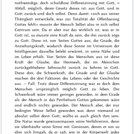
nothwendige, doch schuldlose Differenziirung mit Gott, =
Abfall, möglich, deren Gesetz dieses ist: aus Gott, und in
Gott zurück und doch selbst. Denn damit »
sich aus seiner
Thätigkeit entwickele, was zur Totalität der Offenbarung
Gottes fehlt
« musste der Mensch
Selbst
also in sich selbst
Centrum sein. Da er aber nur das wirklich ist, was er in
Gott ist, so musste eine Kraft da sein, die ihn zurück zöge
zu Gott. Diese ist, von Seiten Gottes aus, die Gnade, die
Anziehungskraft, wodurch diese Sonne im Universum der
Intelligenzen dasselbe belebt erwärmt, in seine Nähe und
im Leben erhält. Von Seiten des Menschen aus ist diese
Kraft der Glaube, das Heimweh, die im Menschen
zurückgebliebene Sehnsucht zurück zu kehren in Gott.
Diese drei, die Schwerkraft, die Gnade und der Glaube
machen die drei Faktoren des Lebens oder der Geschichte
aus. —
Fall
. Trotz dieser Differenziirung war es doch dem
Menschen ursprünglich möglich Gott zu leben. Die
Schwerkraft wäre immer geringer geworden, in dem Grade
als der Mensch in das Perihelium
Gottes gekommen wäre
und endlich nichts geworden. Der Mensch aber, der nur
bedingter Weise Selbst geworden war, denn niemand ist
absolut selbst denn Gott, wollte es auch gleich ihm sein.
Die Natur wurde gewissermassen seine Verführerinn, denn
sie überhäufte seine Sinne mit Genüssen, denen er um so
eher sich hingab, da er sah, wie in der Körperwelt jedes