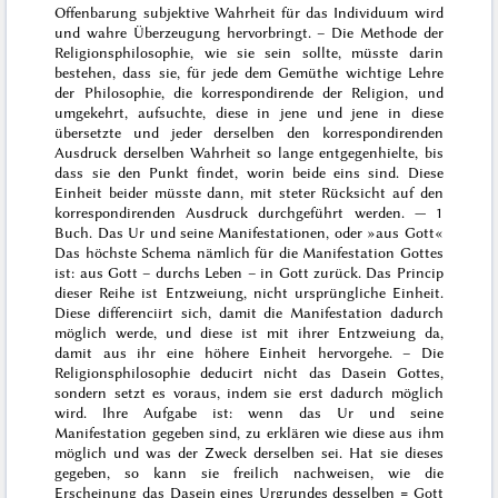
Offenbarung subjektive Wahrheit für das Individuum wird
und wahre Überzeugung hervorbringt. – Die Methode der
Religionsphilosophie, wie sie sein sollte, müsste darin
bestehen, dass sie, für jede dem Gemüthe wichtige Lehre
der Philosophie, die korrespondirende der Religion, und
umgekehrt, aufsuchte, diese in jene und jene in diese
übersetzte und jeder derselben den korrespondirenden
Ausdruck derselben Wahrheit so lange entgegenhielte, bis
dass sie den Punkt findet, worin beide eins sind. Diese
Einheit beider müsste dann, mit steter Rücksicht auf den
korrespondirenden Ausdruck durchgeführt werden. —
1
Buch
. Das Ur und seine Manifestationen, oder »aus Gott«
Das höchste Schema nämlich für die Manifestation Gottes
ist: aus Gott – durchs Leben – in Gott zurück. Das Princip
dieser Reihe ist Entzweiung, nicht ursprüngliche Einheit.
Diese differenciirt sich, damit die Manifestation dadurch
möglich werde, und diese ist mit ihrer Entzweiung da,
damit aus ihr eine höhere Einheit hervorgehe. – Die
Religionsphilosophie deducirt nicht das Dasein Gottes,
sondern setzt es voraus, indem sie erst dadurch möglich
wird. Ihre Aufgabe ist: wenn das Ur und seine
Manifestation gegeben sind, zu erklären wie diese aus ihm
möglich und was der Zweck derselben sei. Hat sie dieses
gegeben, so kann sie freilich
nach
weisen, wie die
Erscheinung das Dasein eines Urgrundes desselben = Gott