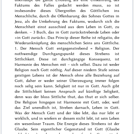
Faktums des Falles gedacht werden muss, so ist
insbesondre dieses Übergreifen des Göttlichen ins
Menschliche, durch die Offenbarung des Sohnes Gottes in
Jesu, als die Umkehrung des Faktums, wodurch sich die
Menschheit einst ausschied aus dem Leben in Gott, zu
denken. –
3 Buch
, das in Gott zurückstrebende Leben oder
»in Gott zurück«. Das Princip dieser Reihe ist
religatio
, die
Wiederanknüpfung des menschlichen Seins ans Göttliche.
1. Der Mensch Gott entgegenstrebend = Religion. Der
nothwendige Durchgangspunkt dieses Strebens ist
Sittlichkeit. Diese ist durchgängige Konsequenz, ist
Harmonie des Menschen mit – sich selbst. Dazu ist weder
Religion noch Gott nöthig. Auf dieser niedern Stufe seines
geistigen Lebens ist der Mensch ohne alle Beziehung auf
Gott, daher er weder seiner Überzeugung immer folgen
noch selig sein kann. Seligkeit ist nur in Gott. Auch gibt
die Sittlichkeit keinen Anspruch auf künftige Seligkeit,
denn was der bloss Sittliche thut, das thut er sich selber.
Die Religion hingegen ist Harmonie mit Gott, oder, weil
das Ziel unendlich ist, Streben darnach, Leben in Gott.
Was der Mensch Gott und der Idee lebt, das nur lebt er
wirklich, und in wiefern er diesem nicht lebt, ist sein Leben
ein wesenloser Traum. Die Energie dieses Strebens ist der
Glaube. Sein eigentlicher Gegenstand ist Gott (Glaube