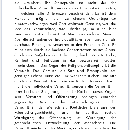
die Ureinheit. Ihr Standpunkt ist nicht der der
individuellen Vernunft, sondern das Bewusstsein Gottes,
in welchem alle Differenzen verschwinden. Es ist dem
Menschen möglich sich zu diesem Gesichtspunkte
hinaufzuschwingen, weil Gott wahrhaft Geist ist, weil die
Idee das Vermittelnde, wie überhaupt, so auch hier
zwischen Geist und Geist ist. Nur muss sich der Mensch
über die Schranken der Individualität erheben, und sich als
durchaus Einen ganz versetzen in den Einen, in Gott. Er
muss sich durch die höchste Concentration seines Sinns,
durch das Aufgeben des Irdischen, durch höchste Liebe,
Reinheit und Heiligung in das Bewusstsein Gottes
hinein
leben
. – Das Organ der Religionsphilosophie ist die
Vernunft. Das Gemüth, als Sitz und Brennpunkt des
geistigen Lebens, muss die Eine Wahrheit suchen, und nur
durch die Vernunft kann sie sie finden. Indessen kann
nicht die individuelle Vernunft, sondern die Vernunft in
ihrer höchsten Steigerung, – in der Kirche – dieses Organ
sein. Vernunft und Offenbarung bedingen einander
gegenseitig. Diese ist das Entwickelungsprincip der
Vernunft in der Menschheit (Göttliche Erziehung des
M[en]schengeschlechts) und ihr
spiritus rector
.
Würdigung der Offenbarung ist Würdigung der
geschichtlichen Entwickelung der Menschheit. Die
Vernunft wieder ist das Medium, durch welches allein die