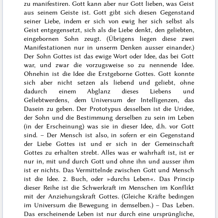
zu manifestiren. Gott kann aber nur Gott lieben, was Geist
aus seinem Geiste ist. Gott gibt sich diesen Gegenstand
seiner Liebe, indem er sich von ewig her sich selbst
als
Geist
entgegensetzt, sich als die Liebe denkt, den geliebten,
eingebornen Sohn zeugt. (Übrigens liegen diese zwei
Manifestationen nur in unserm Denken ausser einander.)
Der Sohn Gottes ist das ewige Wort oder Idee, das bei Gott
war, und zwar die vorzugsweise so zu nennende Idee.
Ohnehin ist die Idee die Erstgeborne Gottes. Gott konnte
sich aber nicht setzen als liebend und geliebt, ohne
dadurch einem Abglanz dieses Liebens und
Geliebtwerdens, dem Universum der Intelligenzen, das
Dasein zu geben. Der Prototypus desselben ist die Uridee,
der Sohn und die Bestimmung derselben zu sein im Leben
(in der Erscheinung) was sie in dieser Idee, d.h. vor Gott
sind. – Der Mensch
ist
also, in sofern er ein Gegenstand
der Liebe Gottes ist und er sich in der Gemeinschaft
Gottes zu erhalten strebt. Alles was er wahrhaft ist, ist er
nur in, mit und durch Gott und ohne ihn und ausser ihm
ist er nichts. Das Vermittelnde zwischen Gott und Mensch
ist die Idee.
2. Buch
, oder »durchs Leben«. Das Princip
dieser Reihe ist die Schwerkraft im Menschen im Konflikt
mit der Anziehungskraft Gottes. (Gleiche Kräfte bedingen
im Universum die Bewegung in demselben.) –
Das Leben
.
Das erscheinende Leben ist nur durch eine ursprüngliche,