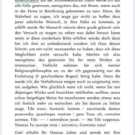
alle Fälle gewinnen, wenigstens das, mit Ihnen, wenn auch
in der Ferne in Berührung gekommen zu sein. Denn, die
Wahrheit zu sagen, ich wage gar nicht zu hoffen dass
jener sehnliche Wunsch, in Ihre Nähe zu kommen, je
erfüllt werde. Ihr Monarch müsste denn grade gelaunt sein
den Versuch zu wagen zu sehen was dabei heraus käme
wenn er diese sonderbare Bitte erfüllen würde; doch dazu
bin ich ihm zu unbedeutend; sondern ich thue diesen
Schritt, um mir nicht vorzuwerfen zu haben, dass ich diese
Möglichkeit
nicht versucht habe. Möchte ich also
wenigstens das gewinnen Sie für mein Wirken zu
interessiren. Viellicht nehmen Sie sich meiner
Religionsphilosophie an, zu der ich gegenwärtig nur die
Einleitung (9 geschriebene Bogen) fertig habe. Denn die
werde ich, die Verhältnisse mögen noch so ungünstig sein,
nie aufgeben. Wie glücklich wäre ich nicht, wenn Sie mir
diejenigen Winke und Ansichten mittheilen wollten, wozu
schon beigefügte Skitze Sie veranlassen werden; etwas was
ich freilich mehr zu wünschen als Sie darum zu bitten
wage.
Tibi nunc, hortanti lumine / excutienda domus
praecordia; quantaque nostrae / pars Tuus sit, cornutes
animae, Tibi ––– / ostendisse juvat. –– Me Tibi supposus.
Teneras Tu suscipe vires / socratico, Cornutes sinu
!
Gott erhalte Ihr theures Leben und wende mir Ihre