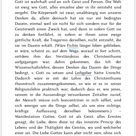
Gott ist wahrhaft und an sich Geist und Person. Die Welt
ist ewig wie Gott, alles einzelne aber in ihr entsteht und
vergeht. Die Körperwelt ist zwar, unabhängig von unserm
Denken da, allein dennoch hat sie nur ein bedingtes
Dasein, einmal weil sie nicht für sich sondern nur für die
Geisterwelt einen Zweck hat, und dann in sofern Gott sie
zu denken fortfährt, in sofern er ihnen seine ewige
göttliche Kraft, die Trägerinn derselben, nicht entzieht, die
sie im Dasein erhält. (Wäre
Fichte
länger leben geblieben,
er wäre, scheint es, auf dem Wege, worauf er fort schritt,
seitdem ihm das Verständniss des Christenthums
aufgegangen war, dahin gekommen, das Ich der
Wissenschaftslehre, dessen Denken das Dasein der Dinge
bedingt, = Gott zu setzen und
Leibgeber
hätte Unrecht.
Dadurch wäre er mit der Lehre des Christenthums
theoretisch zusammengekommen, so wie er es in seiner
Religionslehre praktisch war, dadurch dass er, wie jenes,
seinem in die Aussendinge versunkenen Zeitalter zurief,
der Mensch müsse sich koncentriren in sich selbst, und
sich weniger um die Dinge selbst, als um eine richtige,
kräftige Auffassung derselben bekümmern.) –
Manifestation Gottes
. Gott ist als Geist, alles Ernstes
gesagt, die Liebe, denn diese ist das innerste Princip des
Lebens und der Thätigkeit des Geistes, wo und welcherlei
einer sei. Die Liebe Gottes kann aber nicht sein, ohne sich