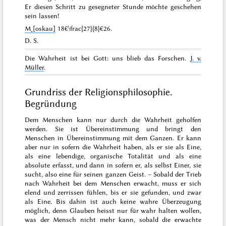
Er diesen Schritt zu gesegneter Stunde möchte geschehen
sein lassen!
M˖[oskau]
18€\frac{27}{8}€26
.
D. S.
Die Wahrheit ist bei Gott: uns blieb das Forschen
.
J. v.
Müller
.
Grundriss der Religionsphilosophie.
Begründung
Dem Menschen kann nur durch die Wahrheit geholfen
werden. Sie ist Übereinstimmung und bringt den
Menschen in Übereinstimmung mit dem Ganzen. Er kann
aber nur in sofern die Wahrheit haben, als er sie als Eine,
als eine lebendige, organische Totalität und als eine
absolute erfasst, und dann in sofern er, als selbst Einer, sie
sucht, also eine für seinen ganzen Geist. – Sobald der Trieb
nach Wahrheit bei dem Menschen erwacht, muss er sich
elend und zerrissen fühlen, bis er sie gefunden, und zwar
als Eine. Bis dahin ist auch keine wahre Überzeugung
möglich, denn Glauben heisst nur für wahr halten
wollen
,
was der Mensch nicht mehr kann, sobald die erwachte