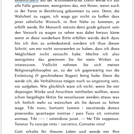
alle Fälle gewinnen, wenigstens das, mit Ihnen, wenn auch
in der Ferne in Berührung gekommen zu sein. Denn, die
Wahrheit zu sagen, ich wage gar nicht zu hoffen dass
jener sehnliche Wunsch, in Ihre Nähe zu kommen, je
erfüllt werde. Ihr Monarch müsste denn grade gelaunt sein
den Versuch zu wagen zu sehen was dabei heraus käme
wenn er diese sonderbare Bitte erfüllen würde; doch dazu
bin ich ihm zu unbedeutend; sondern ich thue diesen
Schritt, um mir nicht vorzuwerfen zu haben, dass ich diese
Möglichkeit
nicht versucht habe. Möchte ich also
wenigstens das gewinnen Sie für mein Wirken zu
interessiren. Viellicht nehmen Sie sich meiner
Religionsphilosophie an, zu der ich gegenwärtig nur die
Einleitung (9 geschriebene Bogen) fertig habe. Denn die
werde ich, die Verhältnisse mögen noch so ungünstig sein,
nie aufgeben. Wie glücklich wäre ich nicht, wenn Sie mir
diejenigen Winke und Ansichten mittheilen wollten, wozu
schon beigefügte Skitze Sie veranlassen werden; etwas was
ich freilich mehr zu wünschen als Sie darum zu bitten
wage.
Tibi nunc, hortanti lumine / excutienda domus
praecordia; quantaque nostrae / pars Tuus sit, cornutes
animae, Tibi ––– / ostendisse juvat. –– Me Tibi supposus.
Teneras Tu suscipe vires / socratico, Cornutes sinu
!
Gott erhalte Ihr theures Leben und wende mir Ihre