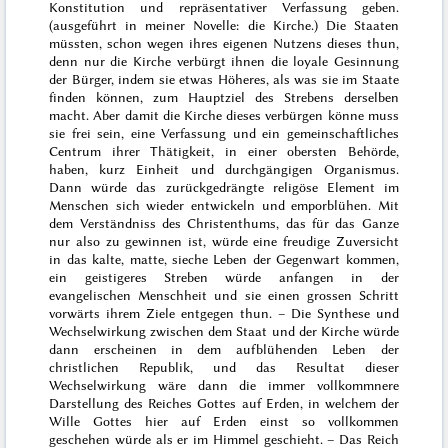
Konstitution und repräsentativer Verfassung geben.
(ausgeführt in meiner Novelle: die Kirche.) Die Staaten
müssten, schon wegen ihres eigenen Nutzens dieses thun,
denn nur die Kirche verbürgt ihnen die loyale Gesinnung
der Bürger, indem sie etwas Höheres, als was sie im Staate
finden können, zum Hauptziel des Strebens derselben
macht. Aber damit die Kirche dieses verbürgen könne muss
sie frei sein, eine Verfassung und ein gemeinschaftliches
Centrum ihrer Thätigkeit, in einer obersten Behörde,
haben, kurz Einheit und durchgängigen Organismus.
Dann würde das zurückgedrängte religöse Element im
Menschen sich wieder entwickeln und emporblühen. Mit
dem Verständniss des Christenthums, das für das Ganze
nur also zu gewinnen ist, würde eine freudige Zuversicht
in das kalte, matte, sieche Leben der Gegenwart kommen,
ein geistigeres Streben würde anfangen in der
evangelischen Menschheit und sie einen grossen Schritt
vorwärts ihrem Ziele entgegen thun. – Die Synthese und
Wechselwirkung zwischen dem Staat und der Kirche würde
dann erscheinen in dem aufblühenden Leben der
christlichen Republik, und das Resultat dieser
Wechselwirkung wäre dann die immer vollkommnere
Darstellung des Reiches Gottes auf Erden, in welchem der
Wille Gottes hier auf Erden einst so vollkommen
geschehen würde als er im Himmel geschieht. – Das Reich