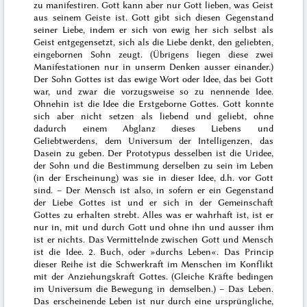
zu manifestiren. Gott kann aber nur Gott lieben, was Geist
aus seinem Geiste ist. Gott gibt sich diesen Gegenstand
seiner Liebe, indem er sich von ewig her sich selbst
als
Geist
entgegensetzt, sich als die Liebe denkt, den geliebten,
eingebornen Sohn zeugt. (Übrigens liegen diese zwei
Manifestationen nur in unserm Denken ausser einander.)
Der Sohn Gottes ist das ewige Wort oder Idee, das bei Gott
war, und zwar die vorzugsweise so zu nennende Idee.
Ohnehin ist die Idee die Erstgeborne Gottes. Gott konnte
sich aber nicht setzen als liebend und geliebt, ohne
dadurch einem Abglanz dieses Liebens und
Geliebtwerdens, dem Universum der Intelligenzen, das
Dasein zu geben. Der Prototypus desselben ist die Uridee,
der Sohn und die Bestimmung derselben zu sein im Leben
(in der Erscheinung) was sie in dieser Idee, d.h. vor Gott
sind. – Der Mensch
ist
also, in sofern er ein Gegenstand
der Liebe Gottes ist und er sich in der Gemeinschaft
Gottes zu erhalten strebt. Alles was er wahrhaft ist, ist er
nur in, mit und durch Gott und ohne ihn und ausser ihm
ist er nichts. Das Vermittelnde zwischen Gott und Mensch
ist die Idee.
2. Buch
, oder »durchs Leben«. Das Princip
dieser Reihe ist die Schwerkraft im Menschen im Konflikt
mit der Anziehungskraft Gottes. (Gleiche Kräfte bedingen
im Universum die Bewegung in demselben.) –
Das Leben
.
Das erscheinende Leben ist nur durch eine ursprüngliche,