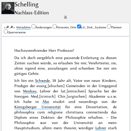
Schelling
Nachlass-Edition
☰
🔎︎
🔎︎
Me­ta­da­ten
Änderungen
Personen, Orte
Lit., Dok., Systeme
Themen
Querverweise
Hochzuverehrender Herr Professor!
Da ich doch vergeblich eine passende Einleitung zu diesen
Zeiten suchen würde, so erlauben Sie mir, Verehrtester, sie,
ohne irgend eine, anzufangen und schenken Sie mir ein
gütiges Gehör.
Ich bin ein
Schwede
, 38 Jahr alt, Vater von neun Kindern,
Prediger der evang˖[elischen] Gemeinden in der Umgegend
von
Moskau
, Lehrer der lat˖[einischen] Sprache bei der
hiesigen Med˖[icinisch] Chir˖[urgischen] Akademie u.s.w.
Ich habe in
Åbo
studirt und neuerdings von der
Königsberger Universität
für eine Dissertation,
de
philosophia cum religione christiana connectenda
das
Diplom eines Doktors der Philosophie erhalten. – Die
Philosophie war von der Universität an mein
Hauptstudium, allein mein theurer, würdiger
Lehrer
starb