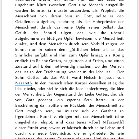
ungeheure Kluft zwischen Gott und Mensch ausgefüllt
werden konnte. Er musste ausserdem, als Prophet, die
Menschheit von ihrem Sein in Gott, sollte es den
Gefallenen aufgehen, belehren; als der Hohepriester der
Menschheit, durch das reine Opfer seiner Selbst, das
Gefühl der Schuld tilgen, das, wie die überall
aufgekommenen blutigen Opfer bewiesen, die Menschheit
quälte, und dem Menschen durch sein Vorbild zeigen, er
könne nur in sofern dem göttlichen leben als er das
Sinnliche aufgibt und ihm zum Opfer bringt; als König
endlich im Reiche Gottes, es gründen auf Erden, und einen
Zustand auf Erden nothwendig machen, wo der Mensch
das ist in der Erscheinung was er in der Idee ist. – Der
Sohn Gottes, als das Wort, ward Fleisch in Jesus von
Nazareth
. In den menschlichen Körper desselben stieg die
Idee nieder, oder stellte sich die Idee schlechtweg, die Idee
der Menschheit, der Gegenstand der Liebe Gottes, die, als
von Gott gedacht, ein eigenes Sein hatte, in der
Erscheinung dar. Sollte eine Rückkehr der Menschheit zu
Gott möglich sein, so musste sich die Gottheit in
irgendeinem Punkt vereinigen mit der Menschheit (eine
umgekehrte
religio
), und dass Jesus v˖[on] N˖[azareth]
dieser Punkt war, bewies er faktisch durch seine Lehre und
durch die neue Geschichte, die er gründete. So wie
überhaupt die ganze Erlösung als eine Umkehrung des