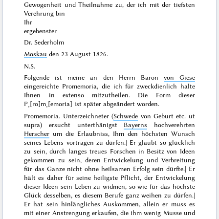
Gewogenheit und Theilnahme zu, der ich mit der tiefsten
Verehrung bin
Ihr
ergebenster
Dr. Sederholm
Moskau
den
23 August 1826
.
N.S.
Folgende ist meine an den Herrn Baron
von Giese
eingereichte Promemoria, die ich für zweckdienlich halte
Ihnen
in extenso
mitzutheilen. Die Form dieser
P˖[ro]m˖[emoria] ist später abgeändert worden.
Promemoria
. Unterzeichneter (
Schwede
von Geburt etc.
ut
supra
) ersucht unterthänigst
Bayerns
hochverehrten
Herscher
um die Erlaubniss, Ihm den höchsten Wunsch
seines Lebens vortragen zu dürfen.| Er glaubt so glücklich
zu sein, durch langes treues Forschen in Besitz von Ideen
gekommen zu sein, deren Entwickelung und Verbreitung
für das Ganze nicht ohne heilsamen Erfolg sein dürfte.| Er
hält es daher für seine heiligste Pflicht, der Entwickelung
dieser Ideen sein Leben zu widmen, so wie für das höchste
Glück desselben, es diesem Berufe
ganz
weihen zu dürfen.|
Er hat sein hinlängliches Auskommen, allein er muss es
mit einer Anstrengung erkaufen, die ihm wenig Musse und