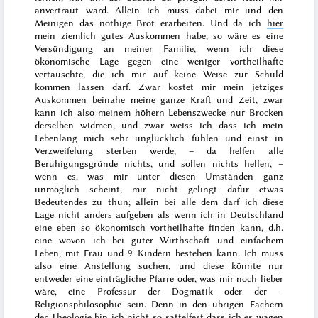
anvertraut ward. Allein ich muss dabei mir und den
Meinigen das nöthige Brot erarbeiten. Und da ich
hier
mein ziemlich gutes Auskommen habe, so wäre es eine
Versündigung an meiner Familie, wenn ich diese
ökonomische Lage gegen eine weniger vortheilhafte
vertauschte, die ich mir auf keine Weise zur Schuld
kommen lassen darf. Zwar kostet mir mein jetziges
Auskommen beinahe meine ganze Kraft und Zeit, zwar
kann ich also meinem höhern Lebenszwecke nur Brocken
derselben widmen, und zwar weiss ich dass ich mein
Lebenlang mich sehr unglücklich fühlen und einst in
Verzweifelung sterben werde, – da helfen alle
Beruhigungsgründe nichts, und
sollen
nichts helfen, –
wenn es, was mir unter diesen Umständen ganz
unmöglich scheint, mir nicht gelingt dafür etwas
Bedeutendes zu thun; allein bei alle dem darf ich diese
Lage nicht anders aufgeben als wenn ich in Deutschland
eine eben so ökonomisch vortheilhafte finden kann, d.h.
eine wovon ich bei guter Wirthschaft und einfachem
Leben, mit Frau und 9 Kindern bestehen kann. Ich muss
also eine Anstellung suchen, und diese könnte nur
entweder eine einträgliche Pfarre oder, was mir noch lieber
wäre, eine Professur der Dogmatik oder der –
Religionsphilosophie sein. Denn in den übrigen Fächern
der Theologie bin ich nicht so sattelfest dass ich es wagen