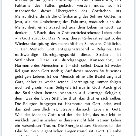
Faktums des Falles gedacht werden muss, so ist
insbesondre dieses Übergreifen des Göttlichen ins
Menschliche, durch die Offenbarung des Sohnes Gottes in
Jesu, als die Umkehrung des Faktums, wodurch sich die
Menschheit einst ausschied aus dem Leben in Gott, zu
denken. –
3 Buch
, das in Gott zurückstrebende Leben oder
»in Gott zurück«. Das Princip dieser Reihe ist
religatio
, die
Wiederanknüpfung des menschlichen Seins ans Göttliche.
1. Der Mensch Gott entgegenstrebend = Religion. Der
nothwendige Durchgangspunkt dieses Strebens ist
Sittlichkeit. Diese ist durchgängige Konsequenz, ist
Harmonie des Menschen mit – sich selbst. Dazu ist weder
Religion noch Gott nöthig. Auf dieser niedern Stufe seines
geistigen Lebens ist der Mensch ohne alle Beziehung auf
Gott, daher er weder seiner Überzeugung immer folgen
noch selig sein kann. Seligkeit ist nur in Gott. Auch gibt
die Sittlichkeit keinen Anspruch auf künftige Seligkeit,
denn was der bloss Sittliche thut, das thut er sich selber.
Die Religion hingegen ist Harmonie mit Gott, oder, weil
das Ziel unendlich ist, Streben darnach, Leben in Gott.
Was der Mensch Gott und der Idee lebt, das nur lebt er
wirklich, und in wiefern er diesem nicht lebt, ist sein Leben
ein wesenloser Traum. Die Energie dieses Strebens ist der
Glaube. Sein eigentlicher Gegenstand ist Gott (Glaube