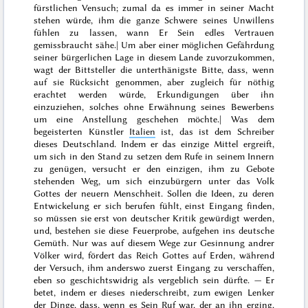
fürstlichen Vensuch; zumal da es immer in seiner Macht
stehen würde, ihm die ganze Schwere seines Unwillens
fühlen zu lassen, wann Er Sein edles Vertrauen
gemissbraucht sähe.| Um aber einer möglichen Gefährdung
seiner bürgerlichen Lage in diesem Lande zuvorzukommen,
wagt der Bittsteller die unterthänigste Bitte, dass, wenn
auf sie Rücksicht genommen, aber zugleich für nöthig
erachtet werden würde, Erkundigungen über ihn
einzuziehen, solches ohne Erwähnung seines Bewerbens
um eine Anstellung geschehen möchte.| Was dem
begeisterten Künstler
Italien
ist, das ist dem Schreiber
dieses Deutschland. Indem er das einzige Mittel ergreift,
um sich in den Stand zu setzen dem Rufe in seinem Innern
zu genügen, versucht er den einzigen, ihm zu Gebote
stehenden Weg, um sich einzubürgern unter das Volk
Gottes der neuern Menschheit. Sollen die Ideen, zu deren
Entwickelung er sich berufen fühlt, einst Eingang finden,
so müssen sie erst von deutscher Kritik gewürdigt werden,
und, bestehen sie diese Feuerprobe, aufgehen ins deutsche
Gemüth. Nur was auf diesem Wege zur Gesinnung andrer
Völker wird, fördert das Reich Gottes auf Erden, während
der Versuch, ihm anderswo zuerst Eingang zu verschaffen,
eben so geschichtswidrig als vergeblich sein dürfte. — Er
betet, indem er dieses niederschreibt, zum ewigen Lenker
der Dinge, dass, wenn es Sein Ruf war, der an ihn erging,