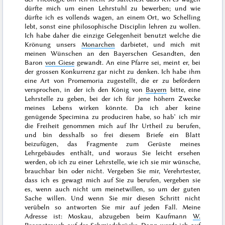
dürfte mich um einen Lehrstuhl zu bewerben; und wie
dürfte ich es vollends wagen, an einem Ort, wo Schelling
lebt, sonst eine philosophische Disciplin lehren zu wollen.
Ich habe daher die einzige Gelegenheit benutzt welche die
Krönung
unsers
Monarchen
darbietet, und mich mit
meinen Wünschen an den Bayerschen Gesandten, den
Baron
von Giese
gewandt. An eine Pfarre sei, meint er, bei
der grossen Konkurrenz gar nicht zu denken. Ich habe ihm
eine Art von Promemoria zugestellt, die er zu befördern
versprochen, in der ich den König von
Bayern
bitte, eine
Lehrstelle zu geben, bei der ich für jene höhern Zwecke
meines Lebens wirken könnte. Da ich aber keine
genügende Specimina zu produciren habe, so hab’ ich mir
die Freiheit genommen mich auf Ihr Urtheil zu berufen,
und bin desshalb so frei diesem Briefe ein Blatt
beizufügen, das Fragmente zum Gerüste meines
Lehrgebäudes enthält, und woraus
Sie
leicht ersehen
werden, ob ich zu einer Lehrstelle, wie ich sie mir wünsche,
brauchbar bin oder nicht. Vergeben Sie mir, Verehrtester,
dass ich es gewagt mich auf Sie zu berufen, vergeben sie
es, wenn auch nicht um meinetwillen, so um der guten
Sache willen. Und wenn Sie mir diesen Schritt nicht
verübeln so antworten Sie mir auf jeden Fall. Meine
Adresse ist: Moskau, abzugeben beim Kaufmann
W.
Rosenstrauch
auf der Schmiedebrücke. Dann werde ich auf