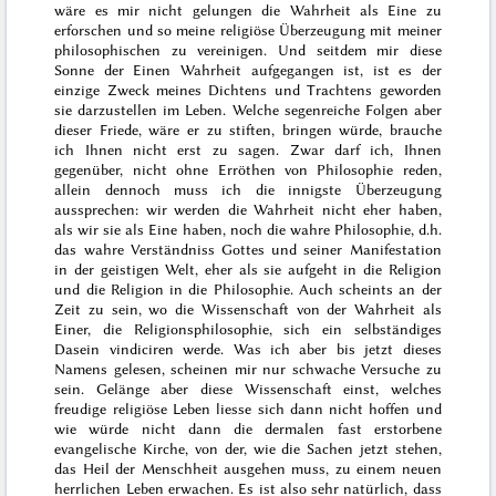
wäre es mir nicht gelungen die Wahrheit als Eine zu
erforschen und so meine religiöse Überzeugung mit meiner
philosophischen zu vereinigen. Und seitdem mir diese
Sonne der Einen Wahrheit aufgegangen ist, ist es der
einzige Zweck meines Dichtens und Trachtens geworden
sie darzustellen im Leben. Welche segenreiche Folgen aber
dieser Friede, wäre er zu stiften, bringen würde, brauche
ich Ihnen nicht erst zu sagen. Zwar darf
ich
,
Ihnen
gegenüber, nicht ohne Erröthen von Philosophie reden,
allein dennoch muss ich die innigste Überzeugung
aussprechen: wir werden die Wahrheit nicht eher haben,
als wir sie als Eine haben, noch die wahre Philosophie, d.h.
das wahre Verständniss Gottes und seiner Manifestation
in der geistigen Welt, eher als sie aufgeht in die Religion
und die Religion in die Philosophie. Auch scheints an der
Zeit zu sein, wo die Wissenschaft von der Wahrheit als
Einer, die Religionsphilosophie, sich ein selbständiges
Dasein vindiciren werde. Was ich aber bis jetzt dieses
Namens gelesen, scheinen mir nur schwache Versuche zu
sein. Gelänge aber diese Wissenschaft einst, welches
freudige religiöse Leben liesse sich dann nicht hoffen und
wie würde nicht dann die dermalen fast erstorbene
evangelische Kirche, von der, wie die Sachen jetzt stehen,
das Heil der Menschheit ausgehen muss, zu einem neuen
herrlichen Leben erwachen. Es ist also sehr natürlich, dass