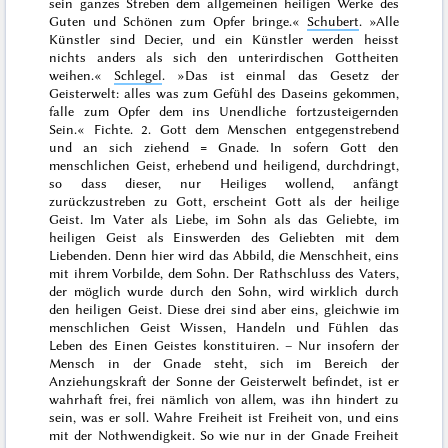
sein ganzes Streben dem allgemeinen heiligen Werke des
Guten und Schönen zum Opfer bringe.
«
Schubert
. »
Alle
Künstler sind Decier, und ein Künstler werden heisst
nichts anders als sich den unterirdischen Gottheiten
weihen.
«
Schlegel
. »
Das ist einmal das Gesetz der
Geisterwelt: alles was zum Gefühl des Daseins gekommen,
falle zum Opfer dem ins Unendliche fortzusteigernden
Sein.
« Fichte. 2. Gott dem Menschen entgegenstrebend
und an sich ziehend = Gnade. In sofern Gott den
menschlichen Geist, erhebend und heiligend, durchdringt,
so dass dieser, nur Heiliges wollend, anfängt
zurückzustreben zu Gott, erscheint Gott als der heilige
Geist. Im Vater als Liebe, im Sohn als das Geliebte, im
heiligen Geist als Einswerden des Geliebten mit dem
Liebenden. Denn hier wird das Abbild, die Menschheit, eins
mit ihrem Vorbilde, dem Sohn. Der Rathschluss des Vaters,
der möglich wurde durch den Sohn, wird wirklich durch
den heiligen Geist. Diese drei sind aber eins, gleichwie im
menschlichen Geist Wissen, Handeln und Fühlen das
Leben des Einen Geistes konstituiren. – Nur insofern der
Mensch in der Gnade steht, sich im Bereich der
Anziehungskraft der Sonne der Geisterwelt befindet, ist er
wahrhaft frei, frei nämlich von allem, was ihn hindert zu
sein, was er soll. Wahre Freiheit ist Freiheit
von
, und eins
mit der Nothwendigkeit. So wie nur in der Gnade Freiheit