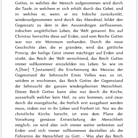
Gottes, in welches der Mensch aufgenommen wird durch
die Taufe, in welchem er sich erhält durch das Gebet, und
in welches er, wenn er ins Irdische zurücksinkt,
wieder
aufgenommen wird durch das Abendmal, bildet den
Gegensatz zu dem in den Aussendingen zerflossenen,
irdischen ungöttlichen Leben, die Welt genannt. Bis auf
Christus herrschte diese auf Erden, und vom Reiche Gottes
war nur ein Minimum vorhanden. Durch die neue
Geschichte aber, die er gründete, wird das göttliche
Princip, der heilige Geist immer mächtiger auf Erden und
strebt, das Reich der Welt vernichtend, das Reich Gottes
immer vollkommner einzubilden ins Leben. So wie im
A˖[lten] T˖[estament] die Erscheinung des Messias der
Gegenstand der Sehnsucht Eines Volkes war, so ist,
seitdem er erschienen, das Reich Gottes der Gegenstand
der Sehnsucht der ganzen wiedergebornen Menschheit.
Dieses Reich Gottes kann aber nur durch die Kirche,
ausserhalb welcher kein Heil, zu uns kommen, und zwar
durch die evangelische, die freilich erst ausgebaut werden
muss, indem nur in ihr Leben und Freiheit ist. Nur wo die
christliche Kirche herscht, ist eine dem Plane der
Vorsehung gemässe Entwickelung der Menschheit
möglich; sie wird aber sich immer weiter verbreiten auf
Erden und sich immer vollkommner darstellen als die
Führerinn der Menschheit zu Gott. – Was aber das Reich