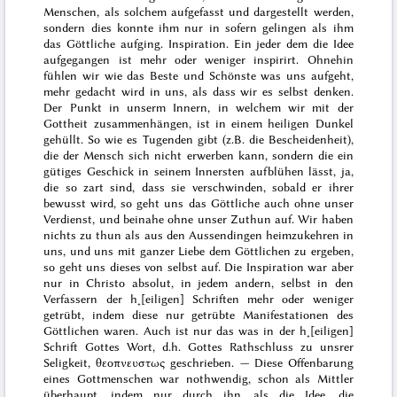
Menschen, als solchem aufgefasst und dargestellt werden,
sondern dies konnte ihm nur in sofern gelingen als ihm
das Göttliche aufging. Inspiration. Ein jeder dem die Idee
aufgegangen ist mehr oder weniger inspirirt. Ohnehin
fühlen wir wie das Beste und Schönste was uns aufgeht,
mehr gedacht wird in uns, als dass wir es selbst denken.
Der Punkt in unserm Innern, in welchem wir mit der
Gottheit zusammenhängen, ist in einem heiligen Dunkel
gehüllt. So wie es Tugenden gibt (z.B. die Bescheidenheit),
die der Mensch sich nicht erwerben kann, sondern die ein
gütiges Geschick in seinem Innersten aufblühen lässt, ja,
die so zart sind, dass sie verschwinden, sobald er ihrer
bewusst wird, so geht uns das Göttliche auch ohne unser
Verdienst, und beinahe ohne unser Zuthun auf. Wir haben
nichts zu thun als aus den Aussendingen heimzukehren in
uns, und uns mit ganzer Liebe dem Göttlichen zu ergeben,
so geht uns dieses von selbst auf. Die Inspiration war aber
nur in Christo absolut, in jedem andern, selbst in den
Verfassern der h˖[eiligen] Schriften mehr oder weniger
getrübt, indem diese nur getrübte Manifestationen des
Göttlichen waren. Auch ist nur das was in der h˖[eiligen]
Schrift Gottes Wort, d.h. Gottes Rathschluss zu unsrer
Seligkeit,
θεοπνευστως
geschrieben. — Diese Offenbarung
eines Gottmenschen war nothwendig, schon als Mittler
überhaupt, indem nur durch ihn, als die Idee, die