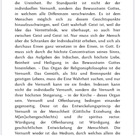
die Ureinheit. Ihr Standpunkt ist nicht der der
individuellen Vernunft, sondern das Bewusstsein Gottes,
in welchem alle Differenzen verschwinden. Es ist dem
Menschen möglich sich zu diesem Gesichtspunkte
hinaufzuschwingen, weil Gott wahrhaft Geist ist, weil die
Idee das Vermittelnde, wie überhaupt, so auch hier
zwischen Geist und Geist ist. Nur muss sich der Mensch
über die Schranken der Individualität erheben, und sich als
durchaus Einen ganz versetzen in den Einen, in Gott. Er
muss sich durch die höchste Concentration seines Sinns,
durch das Aufgeben des Irdischen, durch höchste Liebe,
Reinheit und Heiligung in das Bewusstsein Gottes
hinein
leben
. – Das Organ der Religionsphilosophie ist die
Vernunft. Das Gemüth, als Sitz und Brennpunkt des
geistigen Lebens, muss die Eine Wahrheit suchen, und nur
durch die Vernunft kann sie sie finden. Indessen kann
nicht die individuelle Vernunft, sondern die Vernunft in
ihrer höchsten Steigerung, – in der Kirche – dieses Organ
sein. Vernunft und Offenbarung bedingen einander
gegenseitig. Diese ist das Entwickelungsprincip der
Vernunft in der Menschheit (Göttliche Erziehung des
M[en]schengeschlechts) und ihr
spiritus rector
.
Würdigung der Offenbarung ist Würdigung der
geschichtlichen Entwickelung der Menschheit. Die
Vernunft wieder ist das Medium, durch welches allein die