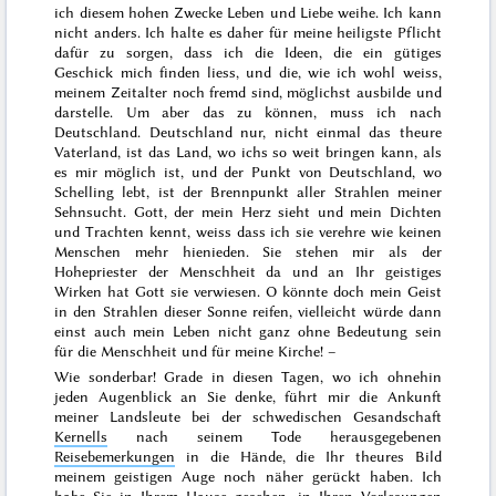
ich diesem hohen Zwecke Leben und Liebe weihe. Ich kann
nicht anders. Ich halte es daher für meine heiligste Pflicht
dafür zu sorgen, dass ich die Ideen, die ein gütiges
Geschick mich finden liess, und die, wie ich wohl weiss,
meinem Zeitalter noch fremd sind, möglichst ausbilde und
darstelle. Um aber das zu können, muss ich nach
Deutschland. Deutschland nur, nicht einmal das theure
Vaterland, ist das Land, wo ichs so weit bringen kann, als
es mir möglich ist, und der Punkt von Deutschland, wo
Schelling lebt, ist der Brennpunkt aller Strahlen meiner
Sehnsucht. Gott, der mein Herz sieht und mein Dichten
und Trachten kennt, weiss dass ich sie verehre wie keinen
Menschen mehr hienieden. Sie stehen mir als der
Hohepriester der Menschheit da und an Ihr geistiges
Wirken hat Gott sie verwiesen. O könnte doch mein Geist
in den Strahlen dieser Sonne reifen, vielleicht würde dann
einst auch mein Leben nicht ganz ohne Bedeutung sein
für die Menschheit und für meine Kirche! –
Wie sonderbar! Grade in diesen Tagen, wo ich ohnehin
jeden Augenblick an Sie denke, führt mir die Ankunft
meiner Landsleute bei der schwedischen Gesandschaft
Kernells
nach seinem
Tode
herausgegebenen
Reisebemerkungen
in die Hände, die Ihr theures Bild
meinem geistigen Auge noch näher gerückt haben. Ich