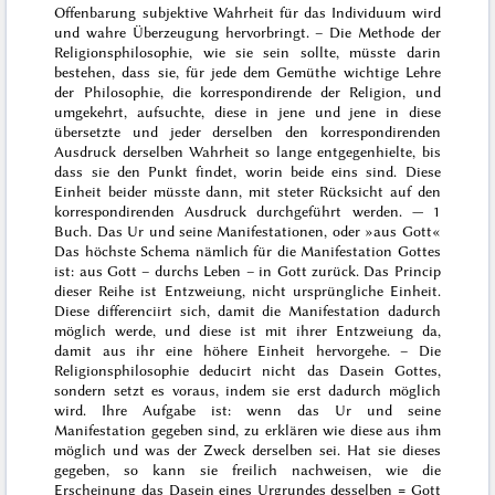
Offenbarung subjektive Wahrheit für das Individuum wird
und wahre Überzeugung hervorbringt. – Die Methode der
Religionsphilosophie, wie sie sein sollte, müsste darin
bestehen, dass sie, für jede dem Gemüthe wichtige Lehre
der Philosophie, die korrespondirende der Religion, und
umgekehrt, aufsuchte, diese in jene und jene in diese
übersetzte und jeder derselben den korrespondirenden
Ausdruck derselben Wahrheit so lange entgegenhielte, bis
dass sie den Punkt findet, worin beide eins sind. Diese
Einheit beider müsste dann, mit steter Rücksicht auf den
korrespondirenden Ausdruck durchgeführt werden. —
1
Buch
. Das Ur und seine Manifestationen, oder »aus Gott«
Das höchste Schema nämlich für die Manifestation Gottes
ist: aus Gott – durchs Leben – in Gott zurück. Das Princip
dieser Reihe ist Entzweiung, nicht ursprüngliche Einheit.
Diese differenciirt sich, damit die Manifestation dadurch
möglich werde, und diese ist mit ihrer Entzweiung da,
damit aus ihr eine höhere Einheit hervorgehe. – Die
Religionsphilosophie deducirt nicht das Dasein Gottes,
sondern setzt es voraus, indem sie erst dadurch möglich
wird. Ihre Aufgabe ist: wenn das Ur und seine
Manifestation gegeben sind, zu erklären wie diese aus ihm
möglich und was der Zweck derselben sei. Hat sie dieses
gegeben, so kann sie freilich
nach
weisen, wie die
Erscheinung das Dasein eines Urgrundes desselben = Gott