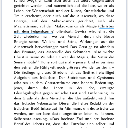
schlechtweg), er kann aber auch auf andre Gegenstände
gerichtet werden, und namentlich auf die Idee, wo er als
Leben der Wissenschaft und der Kunst, Künstlerliebe und
Treue erscheint, oder auch auf die Aussenwelt, wo diese
Energie, auf den Mikrokosmos gerichtet, sich als
Magnetismus, auf den Makrokosmos als Magie (
Christus
mit dem Feigenbaume
) offenbart. Gewiss wird einst die
Zeit wiederkommen, wo der Mensch, durch die blosse
Energie seines Wollens und Seins, Wirkungen auf die
Aussenwelt hervorbringen wird. Das Geistige ist ohnehin
das Primäre, das Materielle das Sekundäre. Also wirkte
Christus seine Wunder. Er war der Magus, die Natur die
Somnambüle*
*
Hony soit qui mal y pense
. Und er verhiess
den Seinen die Fähigkeit noch grössere Wunder zu thun. –
Die Bedingung dieses Strebens ist das (heitre, freiwillige)
Aufgeben des Irdischen. Der Stoicismus und Cynismus
erhalten
in dem Christenthume eine höhere Bedeutung.
Jener, durch das Leben in der Idee, erzeugte
Gleichgültigkeit gegen irdische Lust und Entbehrung. In
dem Grade als dem Menschen die Idee aufgeht, wird ihm
das Irdische Nebensache. Dieser die heitre Reduktion der
irdischen Bedürfnisse auf ihr Minimum, um desto freier zu
werden, um der Idee desto ungestörter leben zu können.
Selbstentäusserung. »
Das höchste Ziel und der höchste
Beruf des Lebens ist, dass das Einzelne sich selber und