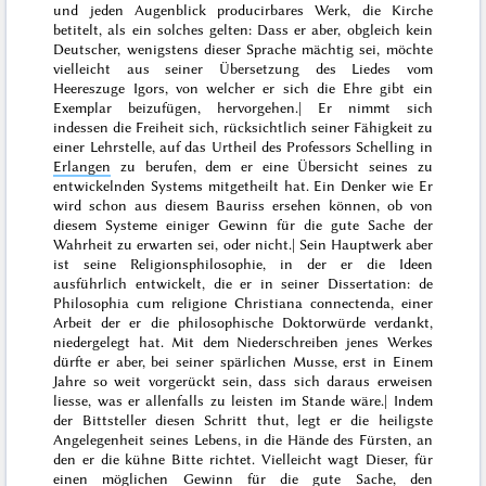
und jeden Augenblick producirbares Werk,
die Kirche
betitelt, als ein solches gelten: Dass er aber, obgleich kein
Deutscher, wenigstens dieser Sprache mächtig sei, möchte
vielleicht aus seiner Übersetzung des Liedes vom
Heereszuge Igors, von welcher er sich die Ehre gibt ein
Exemplar beizufügen, hervorgehen.| Er nimmt sich
indessen die Freiheit sich, rücksichtlich seiner Fähigkeit zu
einer Lehrstelle, auf das Urtheil des Professors Schelling in
Erlangen
zu berufen, dem er eine Übersicht seines zu
entwickelnden Systems mitgetheilt hat. Ein Denker wie Er
wird schon aus diesem Bauriss ersehen können, ob von
diesem Systeme einiger Gewinn für die gute Sache der
Wahrheit zu erwarten sei, oder nicht.| Sein Hauptwerk aber
ist seine Religionsphilosophie, in der er die Ideen
ausführlich entwickelt, die er in seiner Dissertation:
de
Philosophia cum religione Christiana connectenda
, einer
Arbeit der er die philosophische Doktorwürde verdankt,
niedergelegt hat. Mit dem Niederschreiben jenes Werkes
dürfte er aber, bei seiner spärlichen Musse, erst in Einem
Jahre so weit vorgerückt sein, dass sich daraus erweisen
liesse, was er allenfalls zu leisten im Stande wäre.| Indem
der Bittsteller diesen Schritt thut, legt er die heiligste
Angelegenheit seines Lebens, in die Hände des Fürsten, an
den er die kühne Bitte richtet. Vielleicht wagt Dieser, für
einen möglichen Gewinn für die gute Sache, den