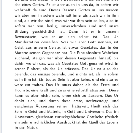
das eines Gottes. Er ist aber auch in uns da, in sofern wir
wahrhaft da sind. Dieses Daseins Gottes in uns werden
wir aber nur in sofern wahrhaft inne, als auch wir in ihm
sind, als wir das sind, was wir vor ihm sein sollen, also in
sofern wir rein, heilig, unverschroben sind und unsre
Bildung geschichtlich ist. Dann ist er in unserm
Bewusstsein, wie er an sich selbst ist.
Das Ur
.
Manifestation desselben. Was wir aber Gott nennen, ist
Geist aus unserm Geiste, ist etwas Gesetztes, das in der
Materie seinen Gegensatz hat. Die Eine absolute Wahrheit
suchend, steigen wir über diesen Gegensatz hinauf, bis
dahin wo wir das, was als Gesetztes Gott genannt wird, in
seiner Einheit, als das Ur, erfassen. Das Ur ist also das
Seiende, das einzige Seiende, und nichts ist, als in sofern
es in ihm ist. Ein todtes Sein ist aber keins, und ein starres
wäre ein todtes. Das Ur muss daher, als das Erste und
Höchste, eine Kraft und zwar eine selbstthätige sein. Diese
kann es aber nicht sein, ohne sich zu äussern. Das Ur
denkt sich, und durch diese erste, nothwendige und
ewigherige Äusserung seiner Thätigkeit, theilt sich das
Sein in Geist und Materie, in Gott und Universum. Das im
Universum gleichsam zurückgebliebene Göttliche (freilich
ein sehr unschicklicher Ausdruck) ist der Quell des Lebens
in den Natur.