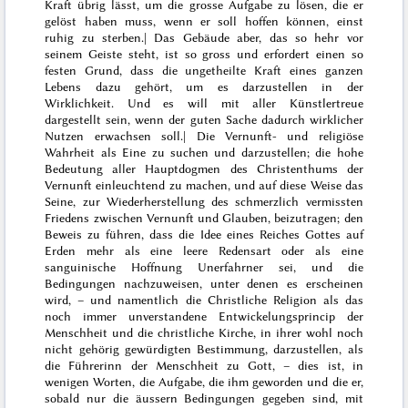
Kraft übrig lässt, um die grosse Aufgabe zu lösen, die er
gelöst haben muss, wenn er soll hoffen können, einst
ruhig zu sterben.| Das Gebäude aber, das so hehr vor
seinem Geiste steht, ist so gross und erfordert einen so
festen Grund, dass die ungetheilte Kraft eines ganzen
Lebens dazu gehört, um es darzustellen in der
Wirklichkeit. Und es will mit aller Künstlertreue
dargestellt sein, wenn der guten Sache dadurch wirklicher
Nutzen erwachsen soll.| Die Vernunft- und religiöse
Wahrheit als Eine zu suchen und darzustellen; die hohe
Bedeutung aller Hauptdogmen des Christenthums der
Vernunft einleuchtend zu machen, und auf diese Weise das
Seine, zur Wiederherstellung des schmerzlich vermissten
Friedens zwischen Vernunft und Glauben, beizutragen; den
Beweis zu führen, dass die Idee eines Reiches Gottes auf
Erden mehr als eine leere Redensart oder als eine
sanguinische Hoffnung Unerfahrner sei, und die
Bedingungen nachzuweisen, unter denen es erscheinen
wird, – und namentlich die Christliche Religion als das
noch immer unverstandene Entwickelungsprincip der
Menschheit und die christliche Kirche, in ihrer wohl noch
nicht gehörig gewürdigten Bestimmung, darzustellen, als
die Führerinn der Menschheit zu Gott, – dies ist, in
wenigen Worten, die Aufgabe, die ihm geworden und die er,
sobald nur die äussern Bedingungen gegeben sind, mit