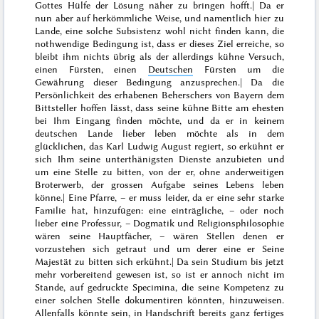
Gottes Hülfe der Lösung näher zu bringen hofft.| Da er
nun aber auf herkömmliche Weise, und namentlich hier zu
Lande, eine solche Subsistenz wohl nicht finden kann, die
nothwendige Bedingung ist, dass er dieses Ziel erreiche, so
bleibt ihm nichts übrig als der allerdings kühne Versuch,
einen Fürsten, einen
Deutschen
Fürsten um die
Gewährung dieser Bedingung anzusprechen.| Da die
Persönlichkeit des erhabenen Beherschers von Bayern dem
Bittsteller hoffen lässt, dass seine kühne Bitte am ehesten
bei Ihm Eingang finden möchte, und da er in keinem
deutschen Lande lieber leben möchte als in dem
glücklichen, das Karl Ludwig August regiert, so erkühnt er
sich Ihm seine unterthänigsten Dienste anzubieten und
um eine Stelle zu bitten, von der er, ohne anderweitigen
Broterwerb, der grossen Aufgabe seines Lebens leben
könne.| Eine Pfarre, – er muss leider, da er eine sehr starke
Familie hat, hinzufügen: eine einträgliche, – oder noch
lieber eine Professur, – Dogmatik und Religionsphilosophie
wären seine Hauptfächer, – wären Stellen denen er
vorzustehen sich getraut und um derer eine er Seine
Majestät zu bitten sich erkühnt.| Da sein Studium bis jetzt
mehr vorbereitend gewesen ist, so ist er annoch nicht im
Stande, auf gedruckte Specimina, die seine Kompetenz zu
einer solchen Stelle dokumentiren könnten, hinzuweisen.
Allenfalls könnte sein, in Handschrift bereits ganz fertiges