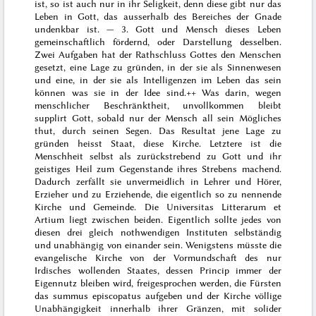
ist, so ist auch nur in ihr Seligkeit, denn diese gibt nur das
Leben in Gott, das ausserhalb des Bereiches der Gnade
undenkbar ist. — 3. Gott und Mensch dieses Leben
gemeinschaftlich fördernd, oder Darstellung desselben.
Zwei Aufgaben hat der Rathschluss Gottes den Menschen
gesetzt, eine Lage zu gründen, in der sie als Sinnenwesen
und eine, in der sie als Intelligenzen im Leben das sein
können was sie in der Idee sind.+
+ Was darin, wegen
menschlicher Beschränktheit, unvollkommen bleibt
supplirt Gott, sobald nur der Mensch all sein Mögliches
thut, durch seinen Segen.
Das Resultat jene Lage zu
gründen heisst Staat, diese Kirche. Letztere ist die
Menschheit selbst als zurückstrebend zu Gott und ihr
geistiges Heil zum Gegenstande ihres Strebens machend.
Dadurch zerfällt sie unvermeidlich in Lehrer und Hörer,
Erzieher und zu Erziehende, die eigentlich so zu nennende
Kirche und Gemeinde. Die
Universitas Litterarum et
Artium
liegt zwischen beiden. Eigentlich sollte jedes von
diesen drei gleich nothwendigen Instituten selbständig
und unabhängig von einander sein. Wenigstens müsste die
evangelische Kirche von der Vormundschaft des nur
Irdisches wollenden Staates, dessen Princip immer der
Eigennutz bleiben wird, freigesprochen werden, die Fürsten
das
summus episcopatus
aufgeben und der Kirche völlige
Unabhängigkeit innerhalb ihrer Gränzen, mit solider