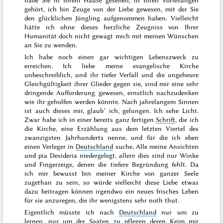
habe Sie in Ihrem Hause gesehen, in Ihren Vorlesungen
gehört, ich bin Zeuge von der Liebe gewesen, mit der Sie
den glücklichen Jüngling aufgenommen haben. Vielleicht
hätte ich ohne dieses herzliche Zeugniss von Ihrer
Humanität doch nicht gewagt mich mit meinen Wünschen
an Sie zu wenden.
Ich habe noch einen gar wichtigen Lebenszweck zu
erreichen. Ich liebe meine evangelische Kirche
unbeschreiblich, und ihr tiefer Verfall und die ungeheure
Gleichgültigkeit ihrer Glieder gegen sie, sind mir eine sehr
dringende Aufforderung gewesen, ernstlich nachzudenken
wie ihr geholfen werden könnte.
Nach jahrelangem Sinnen
ist auch dieses mir, glaub’ ich, gelungen. Ich sehe Licht.
Zwar habe ich in einer bereits ganz fertigen
Schrift
, die ich
die Kirche, eine Erzählung aus dem letzten Viertel des
zwanzigsten Jahrhunderts
nenne, und für die ich eben
einen Verleger in
Deutschland
suche, Alle meine Ansichten
und
pia Desideria
niedergelegt, allein dies sind nur Winke
und Fingerzeige, denen die tiefere Begründung fehlt. Da
ich mir bewusst bin meiner Kirche von ganzer Seele
zugethan zu sein, so würde vielleicht diese Liebe etwas
dazu beitragen können irgendwo ein neues frisches Leben
für sie anzuregen, die ihr wenigstens sehr noth thut.
Eigentlich müsste ich nach
Deutschland
nur um zu
lernen, nur um der Saaten zu pflegen deren Keim mir