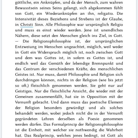
göttliche, ein Anknüpfen, und da der Mensch, zum wahren
Bewusstsein seines Seins gelangt, sich abgekommen fühlt
von Gott, ein Wiederanknüpfen an ihn,
religatio
. Die
Intensivität dieses Beziehens und Strebens ist der Glaube,
in
Christi
Sinn. Alle Philosophie war ursprünglich
Religio
und muss es einst wieder werden. Jene ist unendliches
Nähern, diese setzt den Menschen gleich ins Ziel, in Gott.
— Die Religionsphilosophie ist, der ursprünglichen
Entzweiung im Menschen ungeachtet, möglich, weil weder
in Gott ein Widerspruch möglich ist, noch zwischen Gott
und dem was Gottes ist, in sofern es Gottes ist, und
endlich weil das Gemüth der lebendige Brennpunkt und
das Centrum der verschiedenen Kräfte, des menschlichen
Geistes ist. Nur muss, damit Philosophie und Religion sich
durchdringen können, nichts in der Religion (wie bis jetzt
so oft,) fleischlich genommen werden. Sie geht nur auf
Geistiges. Nur die fleischliche Ansicht, die wieder mit der
Gemeinen zusammenfällt, hat sie in Opposition mit der
Vernunft gebracht. Und dann muss das poetische Element
der Religion besonders gewürdigt und als solches
behandelt werden, wobei jedoch nicht die in der Vernunft
gegründeten Lehren derselben als Poesie genommen
werden dürfen. Das Formalprincip der Religionsphilosophie
ist die Einheit, mit welcher sie nothwendig die Wahrheit
hat. Das Realprincip, welches jenes bedingt, ist Gott als