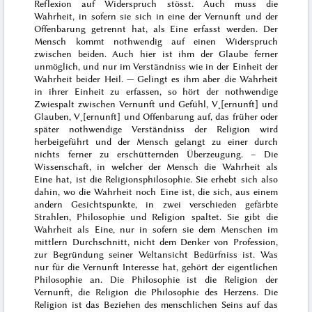
Reflexion auf Widerspruch stösst. Auch muss die
Wahrheit, in sofern sie sich in eine der Vernunft und der
Offenbarung getrennt hat, als Eine erfasst werden. Der
Mensch kommt nothwendig auf einen Widerspruch
zwischen beiden. Auch hier ist ihm der Glaube ferner
unmöglich, und nur im Verständniss wie in der Einheit der
Wahrheit beider Heil. — Gelingt es ihm aber die Wahrheit
in ihrer Einheit zu erfassen, so hört der nothwendige
Zwiespalt zwischen Vernunft und Gefühl, V˖[ernunft] und
Glauben, V˖[ernunft] und Offenbarung auf, das früher oder
später nothwendige Verständniss der Religion wird
herbeigeführt und der Mensch gelangt zu einer durch
nichts ferner zu erschütternden Überzeugung. – Die
Wissenschaft, in welcher der Mensch die Wahrheit als
Eine hat, ist die Religionsphilosophie. Sie erhebt sich also
dahin, wo die Wahrheit noch Eine ist, die sich, aus einem
andern Gesichtspunkte, in zwei verschieden gefärbte
Strahlen, Philosophie und Religion spaltet. Sie gibt die
Wahrheit als Eine, nur in sofern sie dem Menschen im
mittlern Durchschnitt, nicht dem Denker von Profession,
zur Begründung seiner Weltansicht Bedürfniss ist. Was
nur für die Vernunft Interesse hat, gehört der eigentlichen
Philosophie an. Die Philosophie ist die Religion der
Vernunft, die Religion die Philosophie des Herzens. Die
Religion ist das Beziehen des menschlichen Seins auf das