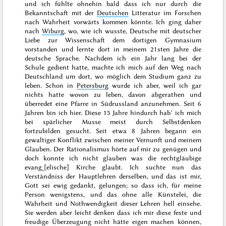
und ich fühlte ohnehin bald dass ich nur durch die
Bekanntschaft mit der
Deutschen
Litteratur im Forschen
nach Wahrheit vorwärts kommen könnte. Ich ging daher
nach
Wiburg
, wo, wie ich wusste, Deutsche mit deutscher
Liebe zur Wissenschaft dem dortigen Gymnasium
vorstanden und lernte dort in meinem 21sten Jahre die
deutsche Sprache. Nachdem ich ein Jahr lang bei der
Schule gedient hatte, machte ich mich auf den Weg nach
Deutschland um dort, wo möglich dem Studium ganz zu
leben. Schon in
Petersburg
wurde ich aber, weil ich gar
nichts hatte wovon zu leben, davon abgerathen und
überredet eine Pfarre in Südrussland anzunehmen. Seit
6
Jahren
bin ich hier. Diese 15 Jahre hindurch hab’ ich mich
bei spärlicher Musse meist durch Selbstdenken
fortzubilden gesucht. Seit etwa 8 Jahren begann ein
gewaltiger Konflikt zwischen meiner Vernunft und meinem
Glauben. Der Rationalismus hörte auf mir zu genügen und
doch konnte ich nicht glauben was die rechtgläubige
evang˖[elische] Kirche glaubt. Ich suchte nun das
Verständniss der Hauptlehren derselben, und das ist mir,
Gott sei ewig gedankt, gelungen; so dass ich, für meine
Person wenigstens, und das ohne alle Künstelei, die
Wahrheit und Nothwendigkeit dieser Lehren hell einsehe.
Sie werden aber leicht denken dass ich mir diese feste und
freudige Überzeugung nicht hätte eigen machen können,