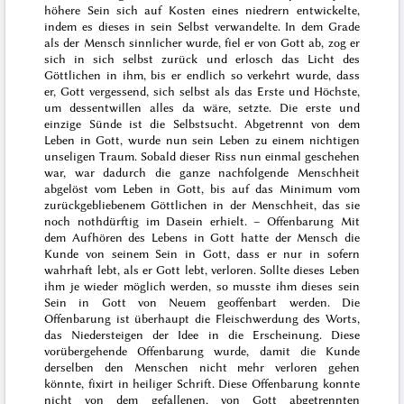
höhere Sein sich auf Kosten eines niedrern entwickelte,
indem es dieses in sein Selbst verwandelte. In dem Grade
als der Mensch sinnlicher wurde, fiel er von Gott ab, zog er
sich in sich selbst zurück und erlosch das Licht des
Göttlichen in ihm, bis er endlich so verkehrt wurde, dass
er, Gott vergessend, sich selbst als das Erste und Höchste,
um dessentwillen alles da wäre, setzte. Die erste und
einzige Sünde ist die Selbstsucht. Abgetrennt von dem
Leben in Gott, wurde nun sein Leben zu einem nichtigen
unseligen Traum. Sobald dieser Riss nun einmal geschehen
war, war dadurch die ganze nachfolgende Menschheit
abgelöst vom Leben in Gott, bis auf das Minimum vom
zurückgebliebenem Göttlichen in der Menschheit, das sie
noch nothdürftig im Dasein erhielt. –
Offenbarung
Mit
dem Aufhören des Lebens in Gott hatte der Mensch die
Kunde von seinem Sein in Gott, dass er nur in sofern
wahrhaft lebt, als er Gott lebt, verloren. Sollte dieses Leben
ihm je wieder möglich werden, so musste ihm dieses sein
Sein in Gott von Neuem geoffenbart werden. Die
Offenbarung ist überhaupt die Fleischwerdung des Worts,
das Niedersteigen der Idee in die Erscheinung. Diese
vorübergehende Offenbarung wurde, damit die Kunde
derselben den Menschen nicht mehr verloren gehen
könnte, fixirt in heiliger Schrift. Diese Offenbarung konnte
nicht von dem gefallenen, von Gott abgetrennten