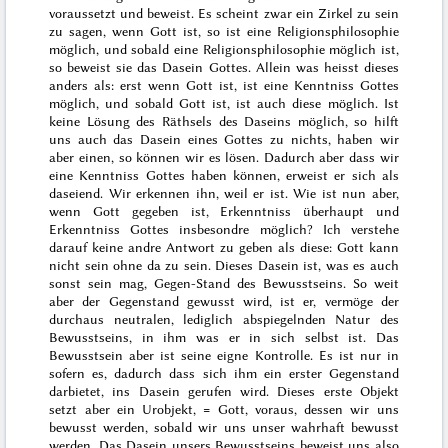
voraussetzt und beweist. Es scheint zwar ein Zirkel zu sein
zu sagen,
wenn Gott ist, so ist eine Religionsphilosophie
möglich, und sobald eine Religionsphilosophie möglich ist,
so beweist sie das Dasein Gottes. Allein was heisst dieses
anders als:
erst wenn
Gott ist, ist eine Kenntniss Gottes
möglich, und
sobald
Gott ist, ist auch diese möglich. Ist
keine Lösung des Räthsels des Daseins möglich, so hilft
uns auch das Dasein eines Gottes zu nichts, haben wir
aber einen, so können wir es lösen. Dadurch aber dass wir
eine Kenntniss Gottes haben können, erweist er sich als
daseiend. Wir erkennen ihn, weil er ist. Wie ist nun aber,
wenn Gott gegeben ist, Erkenntniss überhaupt und
Erkenntniss Gottes insbesondre möglich? Ich verstehe
darauf keine andre Antwort zu geben als diese: Gott kann
nicht sein ohne da zu sein. Dieses Dasein ist, was es auch
sonst sein mag,
Gegen
-Stand des Bewusstseins. So weit
aber der Gegenstand gewusst wird, ist er, vermöge der
durchaus neutralen, lediglich abspiegelnden Natur des
Bewusstseins, in ihm was er in sich selbst ist. Das
Bewusstsein aber ist seine eigne Kontrolle. Es
ist
nur in
sofern es, dadurch dass sich ihm ein erster Gegenstand
darbietet, ins Dasein gerufen wird. Dieses erste Objekt
setzt aber ein Urobjekt, = Gott, voraus, dessen wir uns
bewusst werden, sobald wir uns unser wahrhaft bewusst
werden. Das Dasein unsers Bewusstseins beweist uns also