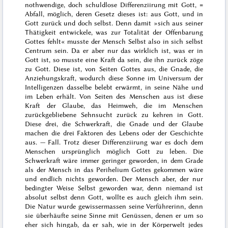
nothwendige, doch schuldlose Differenziirung mit Gott, =
Abfall, möglich, deren Gesetz dieses ist: aus Gott, und in
Gott zurück und doch selbst. Denn damit »
sich aus seiner
Thätigkeit entwickele, was zur Totalität der Offenbarung
Gottes fehlt
« musste der Mensch
Selbst
also in sich selbst
Centrum sein. Da er aber nur das wirklich ist, was er in
Gott ist, so musste eine Kraft da sein, die ihn zurück zöge
zu Gott. Diese ist, von Seiten Gottes aus, die Gnade, die
Anziehungskraft, wodurch diese Sonne im Universum der
Intelligenzen dasselbe belebt erwärmt, in seine Nähe und
im Leben erhält. Von Seiten des Menschen aus ist diese
Kraft der Glaube, das Heimweh, die im Menschen
zurückgebliebene Sehnsucht zurück zu kehren in Gott.
Diese drei, die Schwerkraft, die Gnade und der Glaube
machen die drei Faktoren des Lebens oder der Geschichte
aus. —
Fall
. Trotz dieser Differenziirung war es doch dem
Menschen ursprünglich möglich Gott zu leben. Die
Schwerkraft wäre immer geringer geworden, in dem Grade
als der Mensch in das Perihelium
Gottes gekommen wäre
und endlich nichts geworden. Der Mensch aber, der nur
bedingter Weise Selbst geworden war, denn niemand ist
absolut selbst denn Gott, wollte es auch gleich ihm sein.
Die Natur wurde gewissermassen seine Verführerinn, denn
sie überhäufte seine Sinne mit Genüssen, denen er um so
eher sich hingab, da er sah, wie in der Körperwelt jedes