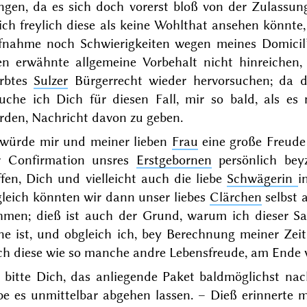
ingen, da es sich doch vorerst bloß von der Zulass
ich freylich diese als keine Wohlthat ansehen könnte
fnahme noch Schwierigkeiten wegen meines Domicil
en erwähnte allgemeine Vorbehalt nicht hinreiche
erbtes
Sulzer
Bürgerrecht wieder hervorsuchen; da 
suche ich Dich für diesen Fall, mir so bald, als e
rden, Nachricht davon zu geben.
 würde mir und meiner lieben
Frau
eine große Freude
r Confirmation unsres
Erstgebornen
persönlich bey
fen, Dich und vielleicht auch die liebe
Schwägerin
i
gleich könnten wir
dann unser liebes
Clärchen
selbst 
hmen; dieß ist auch der Grund, warum ich dieser Sa
rne ist, und obgleich ich, bey Berechnung meiner Ze
ch diese wie so manche andre Lebensfreude, am Ende 
h bitte Dich, das anliegende Paket baldmöglichst na
be es unmittelbar abgehen lassen.
– Dieß erinnerte 