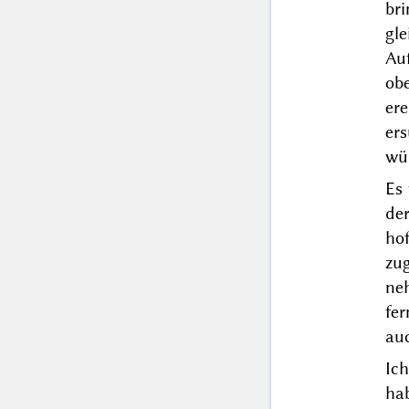
br
gle
Au
ob
er
er
wü
Es
de
hof
zu
ne
fe
au
Ic
ha