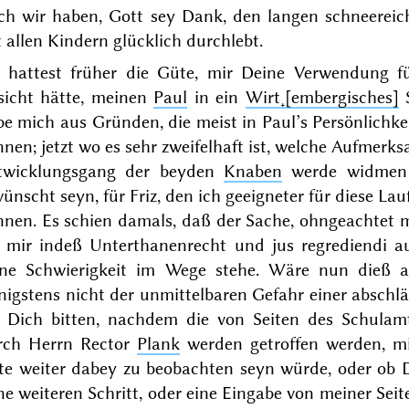
ch wir haben, Gott sey Dank, den langen schneerei
 allen Kindern glücklich durchlebt.
 hattest früher die Güte, mir Deine Verwendung fü
sicht hätte, meinen
Paul
in ein
Wirt˖[embergisches]
S
e mich aus Gründen, die meist in Paul’s Persönlichkei
nen; jetzt wo es sehr zweifelhaft ist, welche Aufmerk
twicklungsgang der beyden
Knaben
werde widmen 
ünscht seyn, für Friz, den ich geeigneter für diese L
nnen. Es schien damals, daß der Sache, ohngeachtet 
h mir indeß Unterthanenrecht und
jus regrediendi
au
ine Schwierigkeit im Wege stehe. Wäre nun dieß a
igstens nicht der unmittelbaren Gefahr einer abschläg
h Dich bitten, nachdem die von Seiten des Schulamt
rch Herrn Rector
Plank
werden getroffen werden, mi
te weiter dabey zu beobachten seyn würde, oder ob D
e weiteren Schritt, oder eine Eingabe von meiner Sei