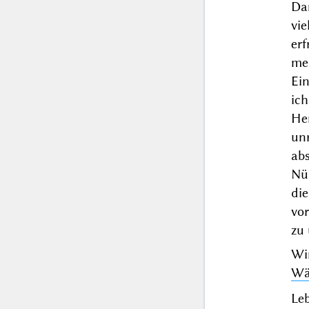
Da
vi
erf
me
Ei
ic
He
un
ab
Nü
di
vor
zu
Wi
Wä
Le