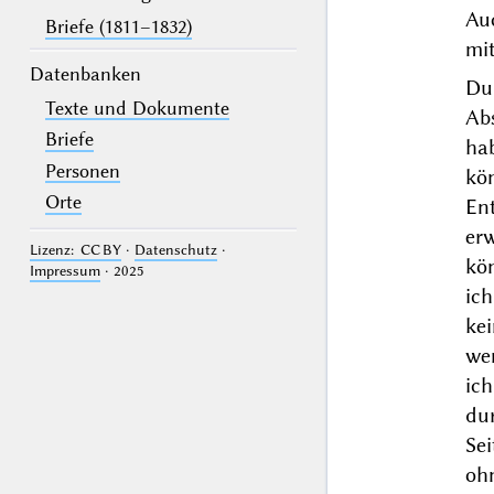
Au
Briefe (1811–1832)
mit
Datenbanken
Du
Texte und Dokumente
Ab
Briefe
hab
Personen
kön
Orte
En
erw
Lizenz: CC BY
·
Datenschutz
·
kö
Impressum
· 2025
ic
ke
wen
ic
du
Sei
ohn