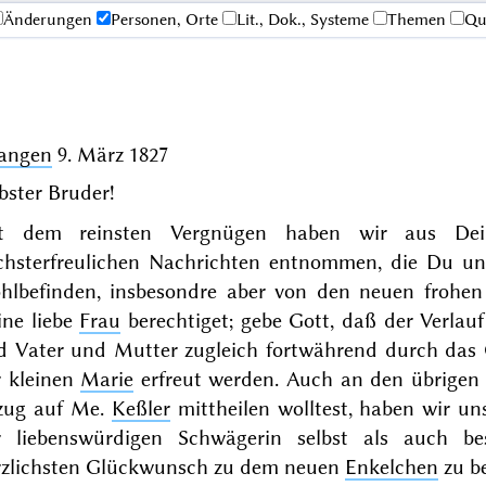
Änderungen
Personen, Orte
Lit., Dok., Systeme
Themen
Qu
langen
9. März 1827
bster Bruder!
t dem reinsten Vergnügen haben wir aus De
chsterfreulichen Nachrichten entnommen, die Du un
hlbefinden, insbesondre aber von den neuen frohen
ine liebe
Frau
berechtiget; gebe Gott, daß der Verlau
d Vater und Mutter zugleich fortwährend durch das G
r kleinen
Marie
erfreut werden. Auch an den übrigen 
zug auf Me.
Keßler
mittheilen wolltest, haben wir un
r liebenswürdigen Schwägerin selbst als auch b
rzlichsten Glückwunsch zu dem neuen
Enkelchen
zu b