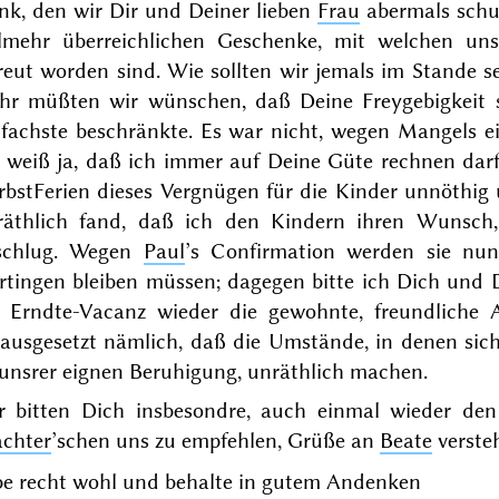
nk, den wir Dir und Deiner lieben
Frau
abermals schul
elmehr überreichlichen Geschenke, mit welchen u
reut worden sind. Wie sollten wir jemals im Stande s
hr müßten wir wünschen, daß Deine Freygebigkeit 
nfachste beschränkte. Es war nicht, wegen Mangels e
h weiß ja, daß ich immer auf Deine Güte rechnen darf
rbstFerien dieses Vergnügen für die Kinder unnöthig
räthlich fand, daß ich den Kindern ihren Wunsch,
schlug. Wegen
Paul
’s Confirmation werden sie n
rtingen bleiben müssen; dagegen bitte ich Dich und D
e Erndte-Vacanz wieder die gewohnte, freundliche 
ausgesetzt nämlich, daß die Umstände, in denen sich 
 unsrer eignen Beruhigung, unräthlich machen.
r bitten Dich insbesondre, auch einmal wieder den
chter
’schen uns zu empfehlen, Grüße an
Beate
versteh
be recht wohl und behalte in gutem Andenken