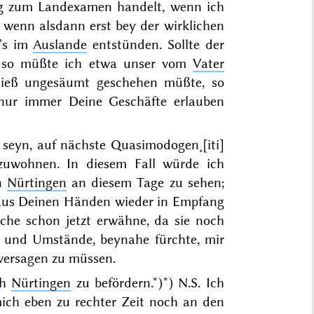
ung zum Landexamen handelt, wenn ich
, wenn alsdann erst bey der wirklichen
’s im
Auslande
entstünden. Sollte der
n, so müßte ich etwa unser vom
Vater
dieß ungesäumt geschehen müßte, so
s nur immer Deine Geschäfte erlauben
 seyn, auf nächste
Quasimodogen˖[iti]
zuwohnen. In diesem Fall würde ich
n
Nürtingen
an diesem Tage zu sehen;
aus Deinen Händen wieder in Empfang
che schon jetzt erwähne, da sie noch
it und Umstände, beynahe fürchte, mir
versagen zu müssen.
ch
Nürtingen
zu befördern.*)
*) N.S. Ich
mich eben zu rechter Zeit noch an den