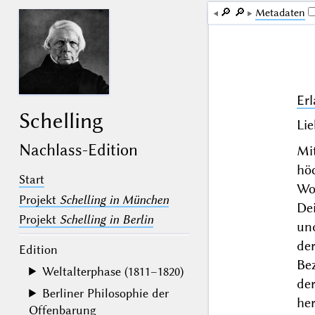
🔎︎
🔎︎
Me­ta­da­ten
Er
Schelling
Lie
Nachlass-Edition
Mi
hö
Start
Wo
Projekt
Schelling in München
De
Projekt
Schelling in Berlin
un
de
Edition
Be
Weltalterphase (1811–1820)
de
Berliner Philosophie der
he
Offenbarung