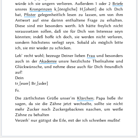
würde ich sie ungern verlieren. Außerdem 1 oder 2
Briefe
unsres
Kronprinzen
k˖[önigliche] H˖[oheit] die ich Dich
bat,
Pfister
gelegenheitlich lesen zu lassen, um von ihm
Antwort auf eine darinn enthaltene Frage zu erhalten.
Diese sind mir besonders werth. Ich hätte freylich nicht
voraussetzen sollen, daß sie für Dich von Interesse seyn
könnten; indeß hoffe ich doch, sie werden nicht verloren,
sondern höchstens verlegt seyn. Sobald als möglich bitte
ich, sie mir wieder zu schicken.
Leb’ recht wohl; bezeuge Deiner lieben
Frau
und besonders
auch in der
Akademie
unsre herzlichste Theilnahme und
Glückwünsche, und nehme diese auch für Dich freundlich
auf!
Dein
tr˖[euer] Br˖[uder]
Fr.
Die zärtlichsten Grüße unser’m
Klärchen
; Papa ließe ihr
sagen, da sie die Zähne jetzt wechselte, sollte sie nicht
mehr Zucker noch Zuckergebacknes naschen, um weiße
Zähne zu behalten
Verzeih’ nur gütigst die Eile, mit der ich schreiben mußte!