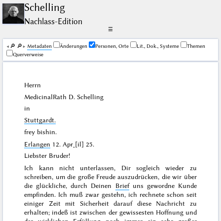
Schelling
Nachlass-Edition
☰
🔎︎
🔎︎
Me­ta­da­ten
Änderungen
Personen, Orte
Lit., Dok., Systeme
Themen
Querverweise
Herrn
MedicinalRath D.
Schelling
in
Stuttgardt
.
frey bishin.
Erlangen
12. Apr˖[il] 25
.
Liebster Bruder!
Ich kann nicht unterlassen, Dir sogleich wieder zu
schreiben, um die große Freude auszudrücken, die wir über
die glückliche, durch Deinen
Brief
uns gewordne Kunde
empfinden. Ich muß zwar gestehn, ich rechnete schon seit
einiger Zeit mit Sicherheit darauf diese Nachricht zu
erhalten; indeß ist zwischen der gewissesten Hoffnung und