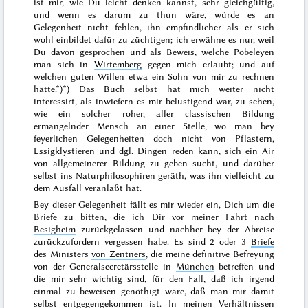
ist mir, wie Du leicht denken kannst, sehr gleichgültig,
und wenn es darum zu thun wäre, würde es an
Gelegenheit nicht fehlen, ihn empfindlicher als er sich
wohl einbildet dafür zu züchtigen; ich erwähne es nur, weil
Du davon gesprochen und als Beweis, welche Pöbeleyen
man sich in
Wirtemberg
gegen mich erlaubt; und auf
welchen guten Willen etwa ein Sohn von mir zu rechnen
hätte.*)
*) Das Buch selbst hat mich weiter nicht
interessirt, als inwiefern es mir belustigend war, zu sehen,
wie ein solcher roher, aller classischen Bildung
ermangelnder Mensch an einer Stelle, wo man bey
feyerlichen Gelegenheiten doch nicht von Pflastern,
Essigklystieren und dgl. Dingen reden kann, sich ein
Air
von allgemeinerer Bildung zu geben sucht, und darüber
selbst ins Naturphilosophiren geräth, was ihn vielleicht zu
dem Ausfall veranlaßt hat.
Bey dieser Gelegenheit fällt es mir wieder ein, Dich um die
Briefe
zu bitten, die ich Dir vor meiner Fahrt nach
Besigheim
zurückgelassen und nachher bey der Abreise
zurückzufordern vergessen habe. Es sind 2 oder 3
Briefe
des Ministers
von Zentners
, die meine definitive Befreyung
von der Generalsecretärsstelle in
München
betreffen und
die mir sehr wichtig sind, für den Fall, daß ich irgend
einmal zu beweisen genöthigt wäre, daß man mir damit
selbst entgegengekommen ist. In meinen Verhältnissen