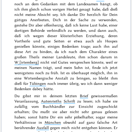
noch an dem Gedanken mit dem Landexamen hängt, ob
ich ihm gleich schon vorigen
Herbst
gesagt habe, daß dieß
nicht meine Absicht sey. Ich danke Dir herzlich für Dein
gütiges Anerbieten, Dich in der Sache zu verwenden,
gestehe Dir aber offenherzig, daß ich keine Lust habe, einer
dortigen Behörde verbindlich zu werden, und dann auch,
daß ich wegen dieser klösterlichen Erziehung, deren
Vortheile und gute Seiten er etwa auch als
Hospes
genießen könnte, einiges Bedenken trage; auch ihn auf
diese Art zu binden, da ich nach dem Charakter eines
großen Theils meiner Landsleute, ihm schon darum in
W˖[irtemberg]
nicht viel Gutes versprechen könnte, weil er
meinen Namen trägt, und mein Sohn ist, finde ich jetzt
wenigstens noch zu früh. Ist es überhaupt möglich, ihn in
eine Wirtembergische Anstalt zu bringen, so bleibt ihm
dieß für
Tübingen
noch immer übrig, wo ich dann weniger
Bedenken dabey hätte.
Du gibst mir in deinem letzten
Brief
gewissermaßen
Veranlassung,
Autenrieths
Schrift
zu lesen; ich habe sie
zufällig vom Buchhändler zur Einsicht zugeschickt
erhalten; Du mußt sie aber nicht sehr genau gelesen
haben; sonst hätte Dir ein sehr pöbelhafter, sogar meine
Verhältnisse in
München
obwohl auf ganz falsche Art
berührender
Ausfall
gegen mich nicht entgehen können. Er