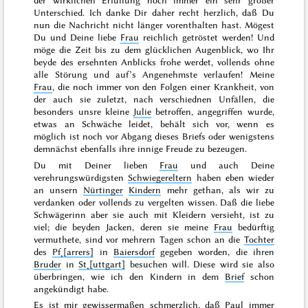
der wirklichen Erfüllung noch immer ein sehr großer
Unterschied. Ich danke Dir daher recht herzlich, daß Du
nun die Nachricht nicht länger vorenthalten hast. Mögest
Du und Deine liebe
Frau
reichlich getröstet werden! Und
möge die Zeit bis zu dem glücklichen Augenblick, wo Ihr
beyde des ersehnten Anblicks frohe werdet, vollends ohne
alle Störung und auf’s Angenehmste verlaufen! Meine
Frau
, die noch immer von den Folgen einer Krankheit, von
der auch sie zuletzt, nach verschiednen Unfällen, die
besonders unsre kleine
Julie
betroffen, angegriffen wurde,
etwas an Schwäche leidet, behält sich vor, wenn es
möglich ist noch vor Abgang dieses Briefs oder wenigstens
demnächst ebenfalls ihre innige Freude zu bezeugen.
Du mit Deiner lieben
Frau
und auch Deine
verehrungswürdigsten
Schwiegereltern
haben eben wieder
an unsern
Nürtinger
Kindern
mehr gethan, als wir zu
verdanken oder vollends zu vergelten wissen. Daß die liebe
Schwägerinn aber sie auch mit Kleidern versieht, ist zu
viel; die beyden Jacken, deren sie meine
Frau
bedürftig
vermuthete, sind vor mehrern Tagen schon an die
Tochter
des
Pf˖[arrers]
in
Baiersdorf
gegeben worden, die ihren
Bruder
in
St˖[uttgart]
besuchen will. Diese wird sie also
überbringen, wie ich den
Kindern in dem
Brief
schon
angekündigt habe.
Es ist mir gewissermaßen schmerzlich, daß
Paul
immer