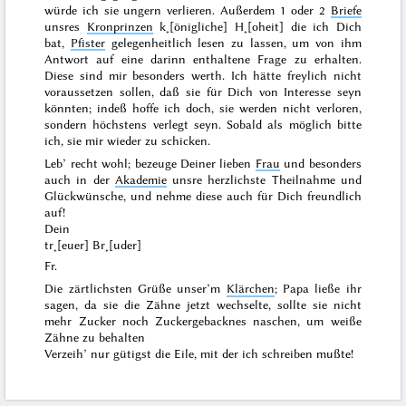
würde ich sie ungern verlieren. Außerdem 1 oder 2
Briefe
unsres
Kronprinzen
k˖[önigliche] H˖[oheit] die ich Dich
bat,
Pfister
gelegenheitlich lesen zu lassen, um von ihm
Antwort auf eine darinn enthaltene Frage zu erhalten.
Diese sind mir besonders werth. Ich hätte freylich nicht
voraussetzen sollen, daß sie für Dich von Interesse seyn
könnten; indeß hoffe ich doch, sie werden nicht verloren,
sondern höchstens verlegt seyn. Sobald als möglich bitte
ich, sie mir wieder zu schicken.
Leb’ recht wohl; bezeuge Deiner lieben
Frau
und besonders
auch in der
Akademie
unsre herzlichste Theilnahme und
Glückwünsche, und nehme diese auch für Dich freundlich
auf!
Dein
tr˖[euer] Br˖[uder]
Fr.
Die zärtlichsten Grüße unser’m
Klärchen
; Papa ließe ihr
sagen, da sie die Zähne jetzt wechselte, sollte sie nicht
mehr Zucker noch Zuckergebacknes naschen, um weiße
Zähne zu behalten
Verzeih’ nur gütigst die Eile, mit der ich schreiben mußte!