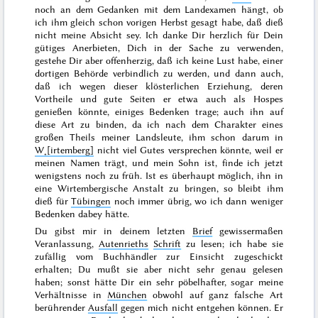
noch an dem Gedanken mit dem Landexamen hängt, ob
ich ihm gleich schon vorigen
Herbst
gesagt habe, daß dieß
nicht meine Absicht sey. Ich danke Dir herzlich für Dein
gütiges Anerbieten, Dich in der Sache zu verwenden,
gestehe Dir aber offenherzig, daß ich keine Lust habe, einer
dortigen Behörde verbindlich zu werden, und dann auch,
daß ich wegen dieser klösterlichen Erziehung, deren
Vortheile und gute Seiten er etwa auch als
Hospes
genießen könnte, einiges Bedenken trage; auch ihn auf
diese Art zu binden, da ich nach dem Charakter eines
großen Theils meiner Landsleute, ihm schon darum in
W˖[irtemberg]
nicht viel Gutes versprechen könnte, weil er
meinen Namen trägt, und mein Sohn ist, finde ich jetzt
wenigstens noch zu früh. Ist es überhaupt möglich, ihn in
eine Wirtembergische Anstalt zu bringen, so bleibt ihm
dieß für
Tübingen
noch immer übrig, wo ich dann weniger
Bedenken dabey hätte.
Du gibst mir in deinem letzten
Brief
gewissermaßen
Veranlassung,
Autenrieths
Schrift
zu lesen; ich habe sie
zufällig vom Buchhändler zur Einsicht zugeschickt
erhalten; Du mußt sie aber nicht sehr genau gelesen
haben; sonst hätte Dir ein sehr pöbelhafter, sogar meine
Verhältnisse in
München
obwohl auf ganz falsche Art
berührender
Ausfall
gegen mich nicht entgehen können. Er