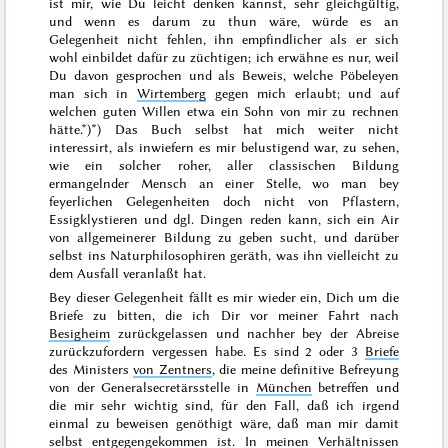
ist mir, wie Du leicht denken kannst, sehr gleichgültig,
und wenn es darum zu thun wäre, würde es an
Gelegenheit nicht fehlen, ihn empfindlicher als er sich
wohl einbildet dafür zu züchtigen; ich erwähne es nur, weil
Du davon gesprochen und als Beweis, welche Pöbeleyen
man sich in
Wirtemberg
gegen mich erlaubt; und auf
welchen guten Willen etwa ein Sohn von mir zu rechnen
hätte.*)
*) Das Buch selbst hat mich weiter nicht
interessirt, als inwiefern es mir belustigend war, zu sehen,
wie ein solcher roher, aller classischen Bildung
ermangelnder Mensch an einer Stelle, wo man bey
feyerlichen Gelegenheiten doch nicht von Pflastern,
Essigklystieren und dgl. Dingen reden kann, sich ein
Air
von allgemeinerer Bildung zu geben sucht, und darüber
selbst ins Naturphilosophiren geräth, was ihn vielleicht zu
dem Ausfall veranlaßt hat.
Bey dieser Gelegenheit fällt es mir wieder ein, Dich um die
Briefe
zu bitten, die ich Dir vor meiner Fahrt nach
Besigheim
zurückgelassen und nachher bey der Abreise
zurückzufordern vergessen habe. Es sind 2 oder 3
Briefe
des Ministers
von Zentners
, die meine definitive Befreyung
von der Generalsecretärsstelle in
München
betreffen und
die mir sehr wichtig sind, für den Fall, daß ich irgend
einmal zu beweisen genöthigt wäre, daß man mir damit
selbst entgegengekommen ist. In meinen Verhältnissen