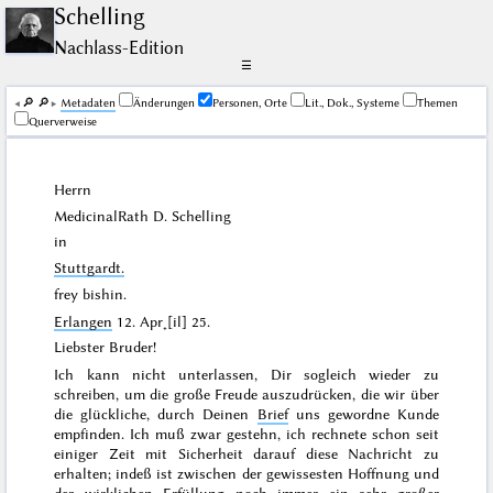
Schelling
Nachlass-Edition
☰
🔎︎
🔎︎
Me­ta­da­ten
Änderungen
Personen, Orte
Lit., Dok., Systeme
Themen
Querverweise
Herrn
MedicinalRath D.
Schelling
in
Stuttgardt
.
frey bishin.
Erlangen
12. Apr˖[il] 25
.
Liebster Bruder!
Ich kann nicht unterlassen, Dir sogleich wieder zu
schreiben, um die große Freude auszudrücken, die wir über
die glückliche, durch Deinen
Brief
uns gewordne Kunde
empfinden. Ich muß zwar gestehn, ich rechnete schon seit
einiger Zeit mit Sicherheit darauf diese Nachricht zu
erhalten; indeß ist zwischen der gewissesten Hoffnung und