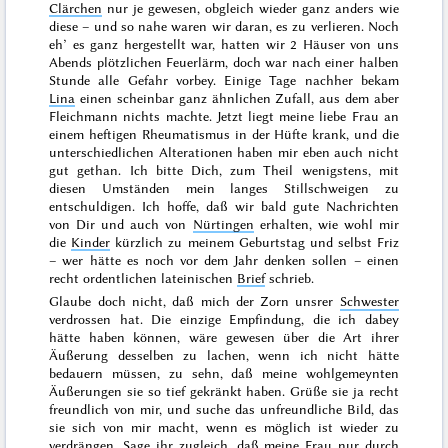
Clärchen
nur je gewesen, obgleich wieder ganz anders wie
diese – und so nahe waren wir daran, es zu verlieren. Noch
eh’ es ganz hergestellt war, hatten wir 2 Häuser von uns
Abends plötzlichen Feuerlärm, doch war nach einer halben
Stunde alle Gefahr vorbey. Einige Tage nachher bekam
Lina
einen scheinbar ganz ähnlichen Zufall, aus dem aber
Fleichmann nichts machte. Jetzt liegt meine liebe Frau an
einem heftigen Rheumatismus in der Hüfte krank, und die
unterschiedlichen Alterationen haben mir eben auch nicht
gut gethan. Ich bitte Dich, zum Theil wenigstens, mit
diesen Umständen mein langes Stillschweigen zu
entschuldigen. Ich hoffe, daß wir bald gute Nachrichten
von Dir und auch von
Nürtingen
erhalten, wie wohl mir
die
Kinder
kürzlich zu meinem
Geburtstag
und selbst Friz
– wer hätte es noch vor dem Jahr denken sollen – einen
recht ordentlichen lateinischen
Brief
schrieb.
Glaube doch nicht, daß mich der Zorn unsrer
Schwester
verdrossen hat. Die einzige Empfindung, die ich dabey
hätte haben können, wäre gewesen über die Art ihrer
Äußerung desselben zu lachen, wenn ich nicht hätte
bedauern müssen, zu sehn, daß meine wohlgemeynten
Äußerungen sie so tief gekränkt haben. Grüße sie ja recht
freundlich von mir, und suche das unfreundliche Bild, das
sie sich von mir macht, wenn es möglich ist wieder zu
verdrängen. Sage ihr zugleich, daß meine
Frau
nur durch