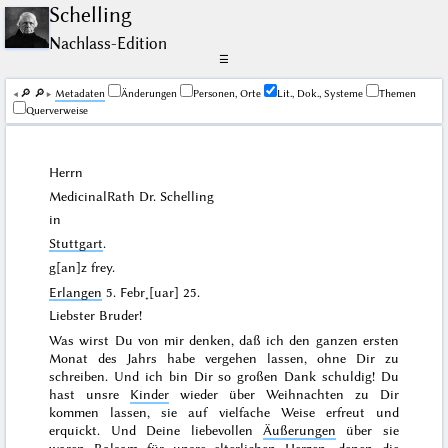
Schelling
Nachlass-Edition
☰
🔎︎
🔎︎
Me­ta­da­ten
Änderungen
Personen, Orte
Lit., Dok., Systeme
Themen
Querverweise
Herrn
MedicinalRath Dr.
Schelling
in
Stuttgart
.
g[an]z frey.
Erlangen
5. Febr˖[uar] 25
.
Liebster Bruder!
Was wirst Du von mir denken, daß ich den ganzen ersten
Monat
des Jahrs habe vergehen lassen, ohne Dir zu
schreiben. Und ich bin Dir so großen Dank schuldig! Du
hast unsre
Kinder
wieder über
Weihnachten
zu Dir
kommen lassen, sie auf vielfache Weise erfreut und
erquickt. Und Deine liebevollen
Äußerungen
über sie