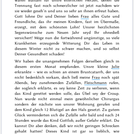
waren Balsam für unsre elterlichen Herzen, denen die
Trennung fast noch schmerzlicher ist jetzt nachdem wir
sie wieder geseh’n und uns so sehr an ihnen erfreut haben.
Gott lohne Dir und Deiner lieben
Frau
alles Gute und
Freundliche, das ihr meinen Kindern, fast im Übermaße,
erzeigt, mit dem schönsten Lohn! Unsrer herzlichsten
Segenswünsche zum Neuen Jahr seyd Ihr ohnedieß
versichert! Möge nun die fortwährend ungünstige, so viele
Krankheiten erzeugende Witterung Dir das Leben in
diesem
Winter
nicht zu schwer machen, und so selbst
Deiner Gesundheit schaden!
Wir haben die unangenehmen Folgen derselben gleich in
diesem ersten
Monat
empfunden. Unsre kleine
Julie
erkrankte – wie es schien an einem Brustcatarrh, der uns
nicht bedenklich vorkam, doch ließ meine
Frau
noch spät
Abends, bey zunehmenden Zufällen,
Fleischmann
rufen,
der sogleich erklärte, es sey keine Zeit zu verlieren, wenn
das Kind gerettet werden solle, das Übel sey der Croup.
Nun wurde nicht einmal mein gewöhnlicher Chirurgus
sondern der nächste von unsrer Wohnung gerufen und
dem Kind gleich 12 Blutigel an den Hals gesetzt. Zu gutem
Glück verminderten sich die Zufälle sehr bald und nach 24
Stunden wurde das Kind Gottlob, außer Gefahr erklärt. Du
kannst Dir aber denken, daß wir nicht geringen Schrecken
gehabt hatten! Dieses Kind ist gar so lieblich, wie