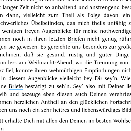
t langer Zeit nicht so anhaltend und anstrengend besch
m dann, vielleicht zum Theil als Folge davon, ei
schwerliches Übelbefinden, das mich theils unfähig 
e wenigen freyen Augenblicke für meine nothwendig
nnen noch in ihren letzten
Briefen
nicht genug rühm
gen sie gewesen. Es gereichte uns besonders zur gr
rnehmen, daß sie gesund, rüstig und guter Ding
sonders am
Weihnacht-
Abend
, wo die Trennung von
rz fiel, konnte ihren wehmüthigen Empfindungen nich
e in diesem Augenblicke vielleicht bey Dir sey’n. Wi
ine
Briefe
bestätigt zu seh’n. Sey’ also mit Deiner l
wiß und bezeuge eben diesen auch Deinen verehrte
hmen herzlichen Antheil an den glücklichen Fortschr
en uns noch ein sehr heitres und liebenswürdiges Bil
t erhalte Dich mit allen den Deinen im besten Wohlse
in