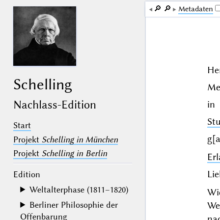
🔎︎
🔎︎
Me­ta­da­ten
He
Schelling
Me
Nachlass-Edition
in
Stu
Start
g[a
Projekt
Schelling in München
Projekt
Schelling in Berlin
Er
Lie
Edition
Weltalterphase (1811–1820)
Wi
We
Berliner Philosophie der
Offenbarung
na