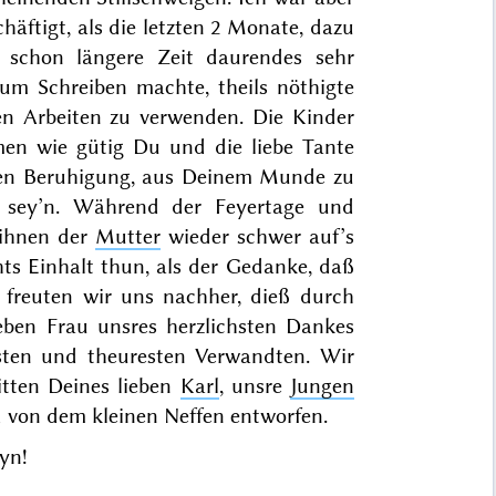
äftigt, als die letzten
2 Monate
, dazu
n schon längere Zeit daurendes sehr
zum Schreiben machte, theils nöthigte
en Arbeiten zu verwenden. Die Kinder
en wie gütig Du und die liebe Tante
oßen Beruhigung, aus Deinem Munde zu
e sey’n. Während der Feyertage und
 ihnen der
Mutter
wieder schwer auf’s
ts Einhalt thun, als der Gedanke, daß
e freuten wir uns nachher, dieß durch
ieben Frau unsres herzlichsten Dankes
sten und theuresten Verwandten. Wir
itten Deines lieben
Karl
, unsre
Jungen
d von dem kleinen Neffen entworfen.
yn!