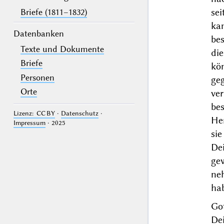
sei
Briefe (1811–1832)
ka
Datenbanken
be
Texte und Dokumente
di
Briefe
kö
Personen
ge
Orte
ve
be
Lizenz: CC BY
·
Datenschutz
·
He
Impressum
· 2025
si
De
ge
ne
hab
Got
De