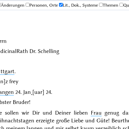
Änderungen
Personen, Orte
Lit., Dok., Systeme
Themen
Qu
rrn
dicinalRath Dr.
Schelling
ttgart
.
n]z frey
langen
24. Jan˖[uar] 24
.
bster Bruder!
e sollen wir Dir und Deiner lieben
Frau
genug dan
ihnachtstagen
erzeigte große Liebe und Güte! Beurthei
ch meinem langen und mir selbst kaum verzeihlich sch