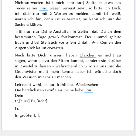
Nichtantworten hält mich sehr auf) Sollte er etwa des
Todes seiner
Frau
wegen verreist seyn, so bitte ich
Dich
,
mir dieß nur mit 2 Worten zu melden, damit ich weiß,
woran ich bin, denn ist er verreist, so kann ich mir die
Sache erklären.
Triff nun nur Deine Anstalten in Zeiten, daß Du an dem
bestimmten Tage
gewiß fortkommst. Der Himmel geleite
Euch und behüte Euch vor allem Unfall. Wir können den
Augenblick kaum erwarten.
Noch bitte Dich, unsrem lieben
Clärchen
es nicht zu
sagen, wenn sie zu den Eltern kommt, sondern sie darüber
in Zweifel zu lassen – wahrscheinlich wird sie uns und die
Geschwister nicht mehr kennen, aber ich wünsche doch
den Versuch mit ihr zu machen.
Leb recht wohl, bis auf fröhliches Wiedersehen.
Die herzlichsten Grüße an Deine liebe
Frau
.
Dein
tr˖[euer] Br˖[uder]
Fr.
In größter Eil.