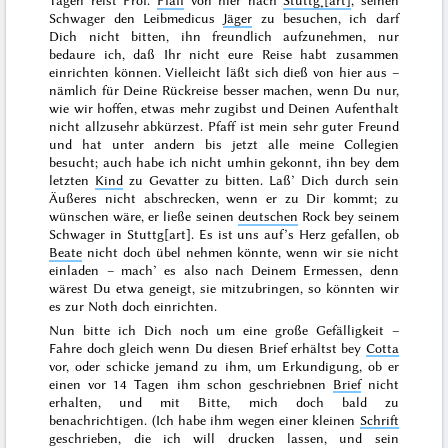
Tagen reist Prof.
Pfaff
von hier nach
Stuttg˖[art]
, seinen
Schwager den Leibmedicus
Jäger
zu besuchen, ich darf
Dich nicht bitten, ihn freundlich aufzunehmen, nur
bedaure ich, daß Ihr nicht eure Reise habt zusammen
einrichten können. Vielleicht läßt sich dieß von hier aus –
nämlich für Deine Rückreise besser machen, wenn Du nur,
wie wir hoffen, etwas mehr zugibst und Deinen Aufenthalt
nicht allzusehr abkürzest. Pfaff ist mein sehr guter Freund
und hat unter andern bis jetzt alle meine Collegien
besucht; auch habe ich nicht umhin gekonnt, ihn bey dem
letzten
Kind
zu Gevatter zu bitten. Laß’ Dich durch sein
Äußeres nicht abschrecken, wenn er zu Dir kommt; zu
wünschen wäre, er ließe seinen
deutschen
Rock bey seinem
Schwager in Stuttg[art]. Es ist uns auf’s Herz gefallen, ob
Beate
nicht doch übel nehmen könnte, wenn wir sie nicht
einladen – mach’ es also nach Deinem Ermessen, denn
wärest Du etwa geneigt, sie mitzubringen, so könnten
wir
es zur Noth doch einrichten.
Nun bitte ich Dich noch um eine große Gefälligkeit –
Fahre doch gleich wenn Du diesen Brief erhältst bey
Cotta
vor, oder schicke jemand zu ihm,
um Erkundigung
, ob er
einen vor
14 Tagen
ihm schon geschriebnen
Brief
nicht
erhalten, und
mit Bitte
, mich doch bald zu
benachrichtigen. (Ich habe ihm wegen einer kleinen
Schrift
geschrieben, die ich will drucken lassen, und sein