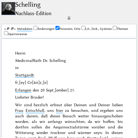
Schelling
Nachlass-Edition
☰
🔎︎
🔎︎
Me­ta­da­ten
Änderungen
Personen, Orte
Lit., Dok., Systeme
Themen
Querverweise
Herrn
MedicinalRath Dr.
Schelling
in
Stuttgardt
.
fr˖[ey] Gr[än]z˖[e]
Erlangen
den
20 Sept˖[ember] 21
.
Liebster Bruder!
Wir sind herzlich erfreut über Deinen und Deiner lieben
Frau
Entschluß
, uns
hier
zu besuchen, und ergeben uns
auch darein, daß dieser Besuch weiter hinausgeschoben
worden, als wir anfangs wünschten, da wir hoffen, bis
dorthin sollen die Aequinoctialstürme vorüber und die
Witterung wieder trockner und wärmer seyn. In diesen