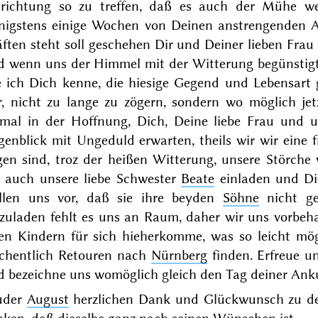
nrichtung so zu treffen, daß es auch der Mühe 
nigstens einige Wochen von Deinen anstrengenden Ar
äften steht soll geschehen Dir und Deiner lieben Fr
d wenn uns der Himmel mit der Witterung begünstigt, 
 ich Dich kenne, die hiesige Gegend und Lebensart g
r, nicht zu lange zu zögern, sondern wo möglich jetz
nmal in der Hoffnung, Dich, Deine liebe Frau und 
genblick
mit Ungeduld erwarten, theils wir wir eine f
gen sind, troz der heißen Witterung, unsere Störch
r auch unsere liebe Schwester
Beate
einladen und Dic
ellen uns vor, daß sie ihre beyden
Söhne
nicht ge
zuladen fehlt es uns an Raum, daher wir uns vorbehal
en Kindern für sich hieherkomme, was so leicht mögl
chentlich Retouren nach
Nürnberg
finden. Erfreue u
d bezeichne uns womöglich gleich den Tag deiner Anku
uder
August
herzlichen Dank und Glückwunsch zu der