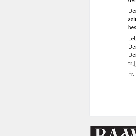
de
De
se
be
Le
De
De
tr˖
Fr.