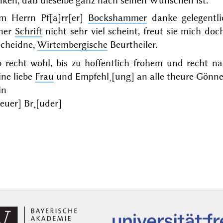
nken, daß dieselbe ganz nach seinen Wünschen ist.
m Herrn Pf[a]rr[er]
Bockshammer
danke gelegentl
iner
Schrift
nicht sehr viel scheint, freut sie mich do
scheidne,
Wirtembergische
Beurtheiler.
b recht wohl, bis zu hoffentlich frohem und recht 
ine liebe
Frau
und Empfehl˖[ung] an alle theure Gönner
in
[euer] Br˖[uder]