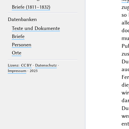
zu
Briefe (1811–1832)
so 
Datenbanken
al
Texte und Dokumente
do
Briefe
mu
Personen
Pu
Orte
zu
Du,
Lizenz: CC BY
·
Datenschutz
·
au
Impressum
· 2025
Fe
die
wi
da
Du
we
en