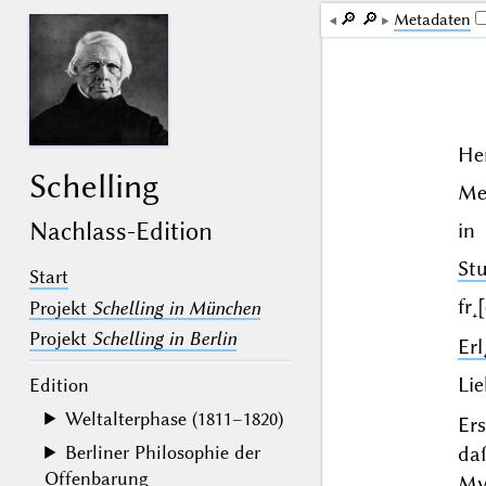
🔎︎
🔎︎
Me­ta­da­ten
He
Schelling
Me
Nachlass-Edition
in
St
Start
fr˖
Projekt
Schelling in München
Projekt
Schelling in Berlin
Erl
Lie
Edition
Weltalterphase (1811–1820)
Ers
daß
Berliner Philosophie der
Offenbarung
My