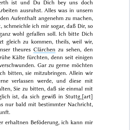
werth ist und Du Dich bey uns doch
beiten ausruhst. Alles was in unsern
au den Aufenthalt angenehm zu machen,
schmeichle ich mir sogar, daß Dir, so
anz wohl gefallen soll. Ich bitte Dich
t gleich zu kommen, theils, weil wir,
unser theures
Clärchen
zu sehen, den
rühe Kälte fürchten, denn seit einigen
e verschwunden. Gar zu gerne möchten
h bitten, sie mitzubringen. Allein wir
rne verlassen werde, und diese mit
ten, Sie zu bitten, daß sie einmal mit
ich ist, da sich gewiß in Stuttg˖[art]
ns nur bald mit bestimmter Nachricht,
nft.
 erhaltnen Beföderung, ich kann mir