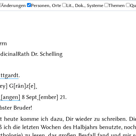
Änderungen
Personen, Orte
Lit., Dok., Systeme
Themen
Qu
rrn
dicinalRath Dr.
Schelling
uttgardt
.
[ey] G[rän]z[e]˖
˖[angen]
8 Sept˖[ember] 21
.
bster Bruder!
t heute komme ich dazu, Dir wieder zu schreiben. Di
 ich die letzten Wochen des Halbjahrs benutzte, noch
thologie
) zu lesen, das großen Beyfall fand und mir 