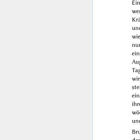
Ei
we
Kr
un
wie
nu
ei
Au
Ta
wi
st
ein
ihr
wö
un
Br