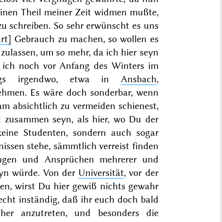
inen Theil meiner Zeit widmen mußte,
zu schreiben. So sehr erwünscht es uns
rt]
Gebrauch zu machen, so wollen es
zulassen, um so mehr, da ich hier seyn
e ich noch vor
Anfang des Winters
im
wegs irgendwo, etwa in
Ansbach
,
hmen. Es wäre doch sonderbar, wenn
am absichtlich zu vermeiden schienest,
t zusammen seyn, als hier, wo Du der
keine Studenten, sondern auch sogar
nissen stehe, sämmtlich verreist finden
dungen und Ansprüchen mehrerer und
eyn würde. Von der
Universität
, vor der
en, wirst Du hier gewiß nichts gewahr
echt inständig, daß ihr euch doch bald
eher anzutreten, und besonders die