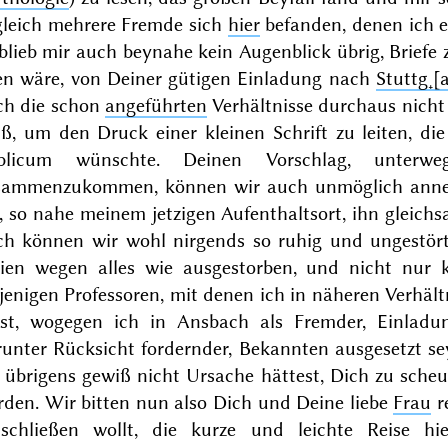
gleich mehrere Fremde sich
hier
befanden, denen ich e
blieb mir auch beynahe kein Augenblick übrig, Briefe 
len wäre, von Deiner gütigen Einladung nach
Stuttg˖[a
ch die schon
angeführten
Verhältnisse durchaus nicht 
ß, um den Druck einer kleinen Schrift zu leiten, di
blicum wünschte. Deinen Vorschlag, unter
sammenzukommen, können wir auch unmöglich anne
 so nahe meinem jetzigen Aufenthaltsort, ihn gleichs
ch können wir wohl nirgends so ruhig und ungestör
rien wegen alles wie ausgestorben, und nicht nur 
jenigen Professoren, mit denen ich in näheren Verhält
rst, wogegen ich in Ansbach als Fremder, Einla
runter Rücksicht fordernder, Bekannten ausgesetzt s
 übrigens gewiß nicht Ursache hättest, Dich zu scheu
rden. Wir bitten nun also Dich und Deine liebe
Frau
r
tschließen wollt, die kurze und leichte Reise hi