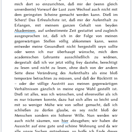
mich dort so einzurichten, daß mir der (wenn gleich
unverdiente) Vorwurf der Lust zum Wechsel auch nicht mit
dem geringsten Scheine gemacht werden kann. Dieß im
Scherz! Das Erfreulichste ist, daß mir der Aufenthalt zu
Erlangen, mit meinem
ganzen
Gehalt von beyden
Akademieen
, auf
unbestimmte Zeit
gestattet und zugleich
ausgesprochen ist, daß ich in der Folge von meinen
gegenwärtigen Stellen völlig abkommen kann, wenn
entweder meine Gesundheit nicht hergestellt seyn sollte
oder wenn ich nur überhaupt wünsche, mich dem
academischen Lehramte ausschließlich zu widmen,
dergestalt daß ich vor jetzt völlig frey dastehe, berechtigt
zu lesen und nicht zu lesen, ohne doch von der andern
Seite diese Verändrung des Aufenthalts als eine bloß
temporäre betrachten zu müssen, und daß der Rücktritt in
– oder der völlige Austritt aus meinen gegenwärtigen
Verhältnissen gänzlich in meine eigne Wahl gestellt ist.
Dieß ist alles, was ich wünschen,
und ehrenvoller als ich
es nur träumen konnte, dazu hat sich alles so leicht und
mit so weniger Mühe wie von selbst gemacht, daß ich
schließen zu dürfen glaube, es sey nicht bloß der
Menschen sondern ein höherer Wille. Nun werden wir
auch nicht säumen, von
hier
abzugehen; wir haben die
Aussicht auf eine gute und schöne Wohnung und da wir
alle unsre Sachen mitnehmen, so hoffe ich
Ende dieses