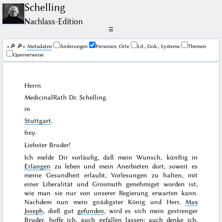
Schelling
Nachlass-Edition
☰
🔎︎
🔎︎
Me­ta­da­ten
Änderungen
Personen, Orte
Lit., Dok., Systeme
Themen
Querverweise
Herrn
MedicinalRath Dr.
Schelling
in
Stuttgart
.
frey.
Liebster Bruder!
Ich melde Dir vorläufig, daß mein Wunsch, künftig in
Erlangen
zu leben und mein Anerbieten dort, soweit es
meine Gesundheit erlaubt, Vorlesungen zu halten, mit
einer Liberalität und Grosmuth genehmiget worden ist,
wie man sie nur von
unserer
Regierung erwarten kann.
Nachdem nun mein gnädigster König und Herr,
Max
Joseph
, dieß gut
gefunden
, wird es sich mein gestrenger
Bruder, hoffe ich, auch gefallen lassen; auch denke ich,