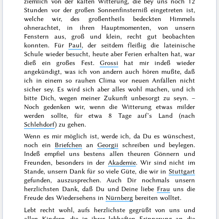
ziemlich von der kalten Witterung, die bey uns noch 12
Stunden vor der großen Sonnenfinsterniß eingetreten ist,
welche wir, des großentheils bedeckten Himmels
ohnerachtet, in ihren Hauptmomenten, von unsern
Fenstern aus, groß und klein, recht gut beobachten
konnten. Für
Paul
, der seitdem fleißig die lateinische
Schule wieder besucht, heute aber Ferien erhalten hat, war
dieß ein großes Fest.
Grossi
hat mir indeß wieder
angekündigt, was ich von andern auch hören mußte, daß
ich in einem so rauhen Clima vor neuen Anfällen nicht
sicher sey. Es wird sich aber alles wohl machen, und ich
bitte Dich, wegen meiner Zukunft unbesorgt zu seyn. –
Noch gedenken wir, wenn die Witterung etwas milder
werden sollte, für etwa 8 Tage auf’s Land (nach
Schlehdorf
) zu gehen.
Wenn es mir möglich ist, werde ich, da Du es wünschest,
noch ein
Briefchen
an
Georgii
schreiben und beylegen.
Indeß empfiel uns bestens allen theuren Gönnern und
Freunden, besonders in der
Akademie
. Wir sind nicht im
Stande, unsern Dank für so viele Güte, die wir in
Stuttgart
gefunden, auszusprechen. Auch Dir nochmals unsern
herzlichsten Dank, daß Du und Deine liebe
Frau
uns die
Freude des Wiedersehens in
Nürnberg
bereiten wolltet.
Lebt recht wohl, aufs herzlichste gegrüßt von uns und
allen
Kindern
, die in ihrer lebhaften Erinnerung an die