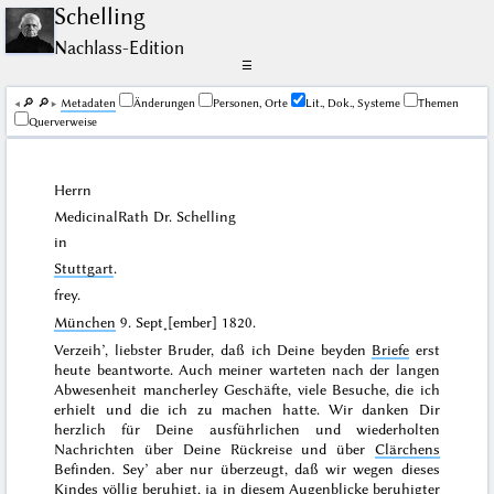
Schelling
Nachlass-Edition
☰
🔎︎
🔎︎
Me­ta­da­ten
Änderungen
Personen, Orte
Lit., Dok., Systeme
Themen
Querverweise
Herrn
MedicinalRath Dr.
Schelling
in
Stuttgart
.
frey.
München
9. Sept˖[ember] 1820
.
Verzeih’, liebster Bruder, daß ich Deine beyden
Briefe
erst
heute beantworte. Auch meiner warteten nach der langen
Abwesenheit mancherley Geschäfte, viele Besuche, die ich
erhielt und die ich zu machen hatte. Wir danken Dir
herzlich für Deine ausführlichen und wiederholten
Nachrichten über Deine Rückreise und über
Clärchens
Befinden. Sey’ aber nur überzeugt, daß wir wegen dieses
Kindes völlig beruhigt, ja in diesem Augenblicke beruhigter