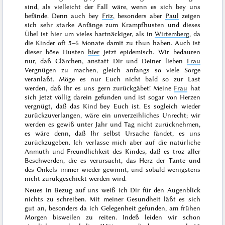
sind, als vielleicht der Fall wäre, wenn es sich bey uns
befände. Denn auch bey
Friz
, besonders aber
Paul
zeigen
sich sehr starke Anfänge zum Krampfhusten und dieses
Übel ist hier um vieles hartnäckiger, als in
Wirtemberg
, da
die Kinder oft 5–6 Monate damit zu thun haben. Auch ist
dieser böse Husten
hier
jetzt epidemisch. Wir bedauren
nur, daß Clärchen, anstatt Dir und Deiner lieben
Frau
Vergnügen zu machen, gleich anfangs so viele Sorge
veranlaßt. Möge es nur Euch nicht bald so zur Last
werden, daß Ihr es uns gern zurückgäbet! Meine
Frau
hat
sich jetzt völlig darein gefunden und ist sogar von Herzen
vergnügt, daß das Kind bey Euch ist. Es sogleich wieder
zurückzuverlangen, wäre ein unverzeihliches Unrecht; wir
werden es gewiß unter Jahr und Tag nicht zurücknehmen,
es wäre denn, daß Ihr selbst Ursache fändet, es uns
zurückzugeben. Ich verlasse mich aber auf die natürliche
Anmuth und Freundlichkeit des Kindes, daß es troz aller
Beschwerden, die es verursacht, das Herz der Tante und
des Onkels immer wieder gewinnt, und sobald wenigstens
nicht zurükgeschickt
werden wird.
Neues in Bezug auf uns weiß ich Dir für den Augenblick
nichts zu schreiben. Mit meiner Gesundheit läßt es sich
gut an, besonders da ich Gelegenheit gefunden, am frühen
Morgen bisweilen zu reiten. Indeß leiden wir schon