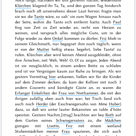
Noch lange, nachdem wir uns getrennt hatten, wiederholte
Klärchen
klagend ihr Ta, Ta, und den ganzen Tag hindurch
brach noch oft unversehens dieser Laut hervor; fragte man
sie wo die
Tante
wäre, so sah’ sie zum Wagen hinaus nach
der Seite, wohin die Tante sich entfernt hatte. Auch
Paul
fing von Zeit zu Zeit wieder an, recht von Herzen zu
weinen, und versprach alles mögliche Gute, um in der
Folge wieder zu dem
Onkel
kommen zu dürfen.
Friz
blieb in
seinem Gleichmuth, nur begegnet ihm noch täglich, wenn
er von der
Mutter
heftig etwas begehrt, liebe Tante! zu
rufen. Klärchen aber wird keinen Abend ausgekleidet, ohne
ihre Ärmchen, mit Weh, Weh! O, O! zu zeigen. Jeden Abend
ist sie neuglücklich, in einem andern Bette zu schlafen
und ist vor Vergnügen kaum zur Ruhe zu bringen. Als wir
gestern
Vormittag
hier
ankamen, ließen wir für die Kinder
auf dem Zimmer decken; da kam der Kellner mit noch 3
andern Couverts und kündigte Gäste an, es waren die
Erlanger
Enkelchen
der
Frau von Niethammer
, die mit den
ihrigen zufällig eben auch hier war; bei Tisch fand sich
auch noch
Herder
(der Exschwiegersohn von Mme
Huber
)
dazu, so daß wir unter lauter Bekannten an
table d’hôte
speisten. Gestern Nachm˖[ittag] brachten wir bey
Roth
auf
dem Garten seines
Schwiegervaters
zu, die
Mädchen
giengen mit
Lisette
,
Friz
mit einem weiland
Stubenmädchen meiner
Frau
spazieren, die sich auch