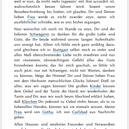
weil er nun, da nicht mehr tageweis’ mit ihm accordirt ist,
wahrscheinlich besser fahren wird. Soweit unsre
Reisebeschreibung bis hieher; ich glaubte, Dir und Deiner
lieben
Frau
werde es nicht zuwider seyn, wenn ich
ausführlicher schriebe, wie es uns bisher ergangen.
Nun wünschte ich noch im Stande zu seyn, Dir und der
liebsten
Schwägerin
zu danken für die große Liebe und
Güte, die Ihr beyde während unsres langen Aufenthalts
uns erzeigt hat
. Allein ich fühle mich ganz unfähig dazu,
und gleichwie ich in
Stuttgart
selbst mich so vieler und
alles Maß überschreitender Liebe nicht erwehren und nur
mit stummem, ohnmächtigem Gefühl alles das Gute
hinnehmen konnte, das für mich geschah, so fühle ich
auch jetzt, nur mit Schweigen, nicht mit Worten, danken
zu
können. Möge der Himmel Dir und Deiner lieben Frau
mit dem Höchsten menschlichen Glücks lohnen! Dieß ist
alles, was wir sagen können! Die großen
Kinder
küssen
dem Onkel und der Tante die Hand; wir wiederholen der
Tante und Dir, was wir noch beym Abschied erklärt haben,
daß
Klärchen
Dir jederzeit zu Gebot steht; besser, als in so
liebevollen Händen, können wir sie niemals wissen. Meine
Frau
wird von
Gotha
, ich von
Carlsbad
aus Nachricht
geben.
Allen theuren und verehrten Freunden und Verwandten