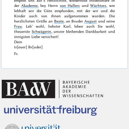
empfiel uns auf’s Herzlichste, wiederhole insbesondre in
der
Akademie
, bey Herrn
von Hallers
und
Wächters
, wie
lebhaft wir die Güte empfunden, mit der wir und die
Kinder auch von ihnen aufgenommen wurden. Die
herzlichsten Grüße an
Beate
, an Bruder
August
und seine
Frau
. Leb’ wohl, liebster Karl, leben auch Sie wohl,
theuerste
Schwägerin
, unsrer bleibenden Dankbarkeit und
innigsten Liebe versichert!
Dein
tr[euer] Br[uder]
Fr.