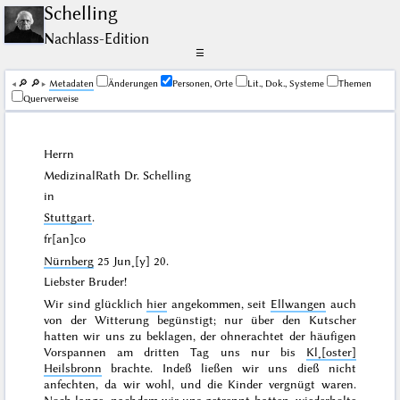
Schelling
Nachlass-Edition
☰
🔎︎
🔎︎
Me­ta­da­ten
Änderungen
Personen, Orte
Lit., Dok., Systeme
Themen
Querverweise
Herrn
MedizinalRath Dr.
Schelling
in
Stuttgart
.
fr[an]co
Nürnberg
25 Jun˖[y] 20
.
Liebster Bruder!
Wir sind glücklich
hier
angekommen, seit
Ellwangen
auch
von der Witterung begünstigt; nur über den Kutscher
hatten wir uns zu beklagen, der ohnerachtet der häufigen
Vorspannen am dritten Tag uns nur bis
Kl˖[oster]
Heilsbronn
brachte. Indeß ließen wir uns dieß nicht
anfechten, da wir wohl, und die Kinder vergnügt waren.