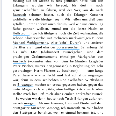
zufällig auf der Straße zu uns gefunden hatte. Von den
Erlangern wurden wir beredet, bis dorthin noch
gemeinschaftlich zu fahren, weil der Weg von da nach
Baireuth
schöner, besser,
auch die Erlanger Kutscher
wohlfeiler wie die hiesigen sey’n. Wir ließen uns dieß gern
gefallen, unter anderm auch darum, weil wir uns einen Tag
Ruhe gönnen wollten, zumal mir die letzte Nacht in
Heilsbronn
, (wo ich übrigens noch die Zeit wahrnahm, die
schöne
Klosterkirche
, mit mehreren merkwürdigen Bildern
Michael Wohlgemuths
,
Albr˖[echt] Dürer
’s und anderer,
die älter als irgend eins der
Boissereéschen
Sammlung tief
bis in’s
14te Jahrhundert
zurückgehen, und dem
prächtigen Grabmonumente ehmaliger Markgrafen von
Ansbach
(worunter eins von dem berühmten Erzgießer
Peter Vischer
, Dürers Zeitgenossen) in Begleitung des sehr
gesprächigen Herrn Pfarrers zu beschaun) – – – eine lange
Parenthese – – – schlecht und fast schlaflos vergangen
war; denn in dem schlechten und ekelhaften Wirthshaus
zu
Ellwangen
mochte ich etwas gegessen haben, gegen das
mein Magen sich empörte, eine heftige Krisis nach oben
stellte mich her, ließ mich aber ziemlich entkräftet zurück.
– So werden wir denn heute nach Tisch Erlangen zufahren,
wo wir
morgen
früh uns trennen, Frau und Kinder mit dem
Stuttgarter
Kutscher
Bamberg
, ich
Baireuth
zu. Wir haben
den Stuttgarter behalten, weil er einmal bekannt ist, und