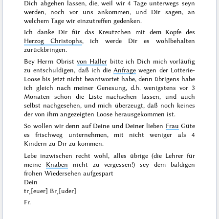
Dich abgehen lassen, die, weil wir 4 Tage unterwegs seyn
werden, noch vor uns ankommen, und Dir sagen, an
welchem Tage wir einzutreffen gedenken.
Ich danke Dir für das Kreutzchen mit dem Kopfe des
Herzog Christophs
, ich werde Dir es wohlbehalten
zurückbringen.
Bey Herrn Obrist
von Haller
bitte ich Dich mich vorläufig
zu entschuldigen, daß ich die
Anfrage
wegen der Lotterie-
Loose bis jetzt nicht beantwortet habe, denn übrigens habe
ich gleich nach meiner Genesung, d.h. wenigstens
vor 3
Monaten
schon die Liste nachsehen lassen, und auch
selbst nachgesehen, und mich überzeugt, daß noch keines
der von ihm angezeigten Loose her
ausgekommen ist.
So wollen wir denn auf Deine und Deiner lieben
Frau
Güte
es frischweg unternehmen, mit nicht weniger als 4
Kindern zu Dir zu kommen.
Lebe inzwischen recht wohl, alles übrige (die Lehrer für
meine
Knaben
nicht zu vergessen!) sey dem baldigen
frohen Wiedersehen aufgespart
Dein
tr˖[euer] Br˖[uder]
Fr.