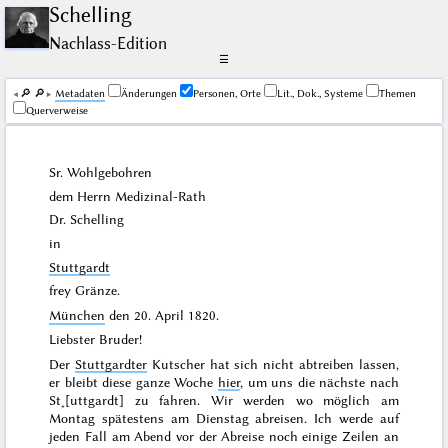
Schelling
Nachlass-Edition
☰
🔎︎
🔎︎
Me­ta­da­ten
Änderungen
Personen, Orte
Lit., Dok., Systeme
Themen
Querverweise
Sr. Wohlgebohren
dem Herrn Medizinal-Rath
Dr. Schelling
in
Stuttgardt
frey Gränze.
München
den
20. April 1820
.
Liebster Bruder!
Der
Stuttgardter
Kutscher hat sich nicht abtreiben lassen,
er bleibt diese ganze Woche
hier
, um uns die nächste nach
St˖[uttgardt] zu fahren. Wir werden wo möglich am
Montag
spätestens am
Dienstag
abreisen. Ich werde auf
jeden Fall am Abend vor der Abreise noch einige Zeilen an