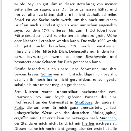
würde. Sey’ so gut ihm in dieser Beziehung von meiner
Seite alles zu sagen, was Du für angemessen hältst und
ihn
vor allem zu bitten, daß er mir nicht deßhalb schreibe.
Soviel ist die Sache nicht werth, um ihn noch mit einem
Brief an mich zu belästigen. Es wird mir schon angenehm
seyn, vor dem
17/9. d˖[ieses]
bis zum
1 Oct˖[ober]
oder
Mitte
desselben soviel zu erhalten als ohne zu große Mühe
oder Nachtheil erhalten werden kann. Die volle 1000 werde
ich jetzt nicht brauchen, 719 werden einstweilen
hinreichen. Nur bitte ich Dich, Deinerseits
nur
in dem Fall
dazu beyzutragen, wenn es ohne Beschwerde und
besonders ohne Schaden für Dich geschehen kann.
Grüße besonders auch unsre liebe
Schwester
und ihre
beyden braven
Söhne
von mir. Entschuldige mich bey ihr,
daß ich ihr noch immer nicht geschrieben, es soll gewiß
sobald als nur immer möglich geschehen.
Seit Kurzem waren unmittelbar nacheinander zwei
Franzosen
bey mir, beyde geborne Pariser, der eine
Prof˖[essor] an der Universität in
Straßburg
, der andre in
Paris
, die auf eine für mich ganz unerwartete, ja fast
unbegreifliche Weise von der
deutschen
Philos˖[ophie]
ergriffen sind. Der erste kam meinetwegen nach
München
,
der 2te, da er mich nicht fand, ist mir
hierher
nachgereist.
Diesen kenne ich noch nicht genug, aber der erste hat alle