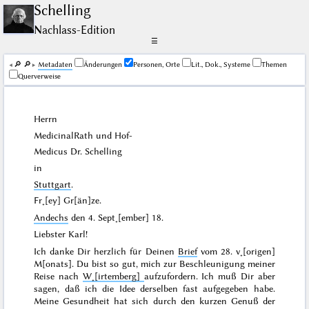
Schelling
Nachlass-Edition
☰
🔎︎
🔎︎
Me­ta­da­ten
Änderungen
Personen, Orte
Lit., Dok., Systeme
Themen
Querverweise
Herrn
MedicinalRath und Hof-
Medicus Dr.
Schelling
in
Stuttgart
.
Fr˖[ey] Gr[än]ze.
Andechs
den
4. Sept˖[ember] 18
.
Liebster Karl!
Ich danke Dir herzlich für Deinen
Brief
vom
28. v˖[origen]
M[onats]
. Du bist so gut, mich zur Beschleunigung meiner
Reise nach
W˖[irtemberg]
aufzufordern. Ich muß Dir aber
sagen, daß ich die Idee derselben fast aufgegeben habe.
Meine Gesundheit hat sich durch den kurzen Genuß der