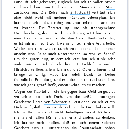
Landluft sehr gebessert, zugleich bin ich in voller Arbeit
und werde kaum vor
Ende nächsten Monats
in die
Stadt
zurückkehren. Die Reise nach
St˖[uttgart]
verträgt sich
also nicht wohl mit meinem nächsten Lebensplan. Ich
komme so selten dazu, ruhig und ununterbrochen arbeiten
zu können. Die Zerstreuung und oft unangenehme
Unterbrechung, der ich in der Stadt ausgesetzt bin, ist mit
eine Ursache meines oft schlechten Gesundheitszustandes;
es ist mir nur recht wohl, wenn ich auf meine Art arbeite.
Wollte ich nun wieder durch eine solche, doch immer
ansehnliche, Reise mich unterbrechen, so wär’ es Schad’
um den guten Zug, in dem ich jetzt bin. Ich fühle sehr
wohl, wie viel ich durch diesen Entschluß in andrer
Hinsicht verliere, allein ich muß dieß Opfer bringen und
bringe es willig. Habe Du indeß Dank für Deine
freundliche Einladung und erlaube mir, im nächsten Jahr,
wie ich ganz gewiß hoffe, davon
Gebrauch zu machen.
Wegen der Kapitalien, die ich gegen baar Geld umgesetzt
wünschte, bitte ich Dich, um die deßfalls nöthigen
Geschäfte Herrn
von Wächter
zu ersuchen, da ich durch
Dich weiß, daß er sie zu übernehmen die Güte haben will.
Ich wollte ihn damit nicht behelligen, sonst hätte mir
niemals einfallen können, an jemand anders zu denken.
Ich konnte nicht hoffen, daß er auch einem solchen
Geschäft sich zu unterziehen die Freundschaft haben