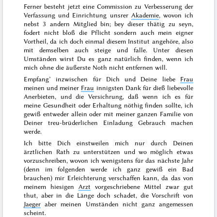
Ferner besteht jetzt eine Commission zu Verbesserung der
Verfassung und Einrichtung unsrer
Akademie
, wovon ich
nebst 3 andern Mitglied bin; bey dieser thätig zu seyn,
fodert nicht bloß die Pflicht sondern auch mein eigner
Vortheil, da ich doch einmal diesem Institut angehöre, also
mit demselben auch steige und falle. Unter diesen
Umständen wirst Du es ganz natürlich finden, wenn ich
mich ohne die äußerste Noth nicht entfernen will.
Empfang’ inzwischen für Dich und Deine liebe
Frau
meinen und meiner
Frau
innigsten Dank für dieß liebevolle
Anerbieten, und die Versichrung, daß wenn ich es für
meine Gesundheit oder Erhaltung nöthig finden sollte, ich
gewiß entweder allein oder mit meiner ganzen Familie von
Deiner treu-brüderlichen Einladung Gebrauch machen
werde.
Ich bitte Dich einstweilen mich nur durch Deinen
ärztlichen Rath zu unterstützen und wo möglich etwas
vorzuschreiben, wovon ich wenigstens für das
nächste Jahr
(denn im
folgenden
werde ich ganz gewiß ein Bad
brauchen) mir Erleichterung verschaffen kann, da das von
meinem hiesigen
Arzt
vorgeschriebene Mittel zwar gut
thut, aber in die Länge doch schadet, die Vorschrift von
Jaeger
aber meinen Umständen nicht ganz angemessen
scheint.