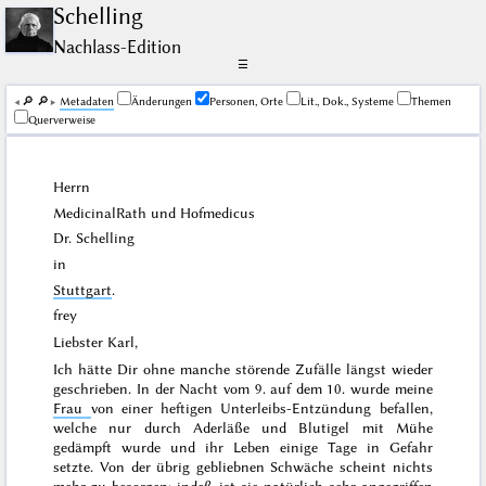
Schelling
Nachlass-Edition
☰
🔎︎
🔎︎
Me­ta­da­ten
Änderungen
Personen, Orte
Lit., Dok., Systeme
Themen
Querverweise
Herrn
MedicinalRath und Hofmedicus
Dr.
Schelling
in
Stuttgart
.
frey
Liebster Karl,
Ich hätte Dir ohne manche störende Zufälle längst wieder
geschrieben. In der Nacht vom
9.
auf dem
10.
wurde meine
Frau
von einer heftigen Unterleibs-Entzündung befallen,
welche nur durch Aderläße und Blutigel mit Mühe
gedämpft wurde und ihr Leben einige Tage in Gefahr
setzte. Von der übrig gebliebnen Schwäche scheint nichts