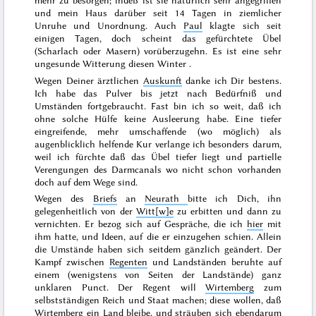
mehr zu besorgen; indeß ist sie natürlich sehr angegriffen
und mein Haus darüber seit 14 Tagen in ziemlicher
Unruhe und Unordnung. Auch
Paul
klagte sich seit
einigen Tagen, doch scheint das gefürchtete Übel
(Scharlach oder Masern) vorüberzugehn. Es ist eine sehr
ungesunde Witterung diesen
Winter
.
Wegen Deiner ärztlichen
Auskunft
danke ich Dir bestens.
Ich habe das Pulver bis jetzt nach Bedürfniß und
Umständen fortgebraucht. Fast bin ich so weit, daß ich
ohne solche Hülfe keine Ausleerung habe. Eine tiefer
eingreifende, mehr umschaffende (wo möglich) als
augenblicklich helfende Kur verlange ich besonders darum,
weil ich fürchte daß das Übel tiefer liegt und partielle
Verengungen des Darmcanals wo nicht schon vorhanden
doch auf dem Wege sind.
Wegen des
Briefs
an
Neurath
bitte ich Dich, ihn
gelegenheitlich von der
Witt[w]e
zu erbitten und dann zu
vernichten. Er bezog sich auf Gespräche, die ich
hier
mit
ihm hatte, und Ideen, auf die er einzugehen schien. Allein
die Umstände haben sich seitdem gänzlich geändert. Der
Kampf zwischen
Regenten
und Landständen beruhte auf
einem (wenigstens von Seiten der Landstände) ganz
unklaren Punct. Der Regent will
Wirtemberg
zum
selbstständigen Reich und Staat machen; diese wollen, daß
Wirtemberg ein
Land
bleibe, und sträuben sich ebendarum