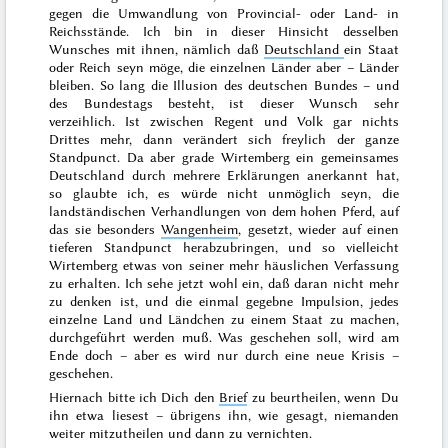
gegen die Umwandlung von Provincial- oder Land- in
Reichsstände. Ich bin in dieser Hinsicht desselben
Wunsches mit ihnen, nämlich daß
Deutschland
ein Staat
oder Reich seyn möge, die einzelnen Länder aber – Länder
bleiben. So lang die Illusion des deutschen Bundes – und
des Bundestags besteht, ist dieser Wunsch sehr
verzeihlich. Ist zwischen Regent und Volk gar nichts
Drittes mehr, dann verändert sich freylich der ganze
Standpunct. Da aber grade Wirtemberg ein gemeinsames
Deutschland durch mehrere Erklärungen anerkannt hat,
so glaubte ich, es würde nicht unmöglich seyn, die
landständischen Verhandlungen von dem hohen Pferd, auf
das sie besonders
Wangenheim
, gesetzt, wieder auf einen
tieferen Standpunct herabzubringen, und so vielleicht
Wirtemberg etwas von seiner mehr häuslichen Verfassung
zu erhalten. Ich sehe jetzt wohl ein, daß daran nicht mehr
zu denken ist, und die einmal gegebne Impulsion, jedes
einzelne Land und Ländchen zu einem Staat zu machen,
durchgeführt werden muß. Was geschehen soll, wird am
Ende doch – aber es wird nur durch eine neue Krisis –
geschehen.
Hiernach bitte ich Dich den
Brief
zu beurtheilen, wenn Du
ihn etwa liesest – übrigens ihn, wie gesagt, niemanden
weiter mitzutheilen und dann zu vernichten.