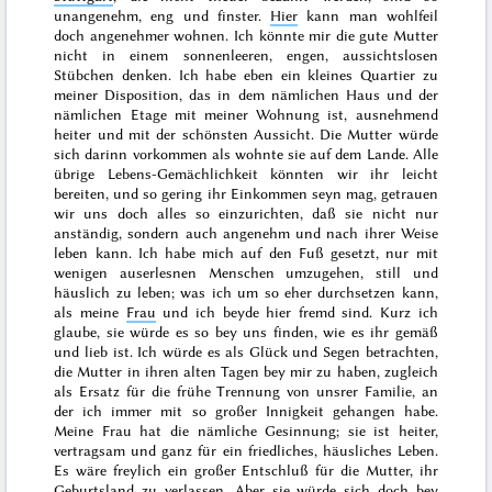
unangenehm, eng und finster.
Hier
kann man wohlfeil
doch angenehmer wohnen. Ich könnte mir die gute Mutter
nicht in einem sonnenleeren, engen, aussichtslosen
Stübchen denken. Ich habe eben ein kleines Quartier zu
meiner Disposition, das in dem nämlichen Haus und der
nämlichen Etage mit meiner Wohnung ist, ausnehmend
heiter und mit der schönsten Aussicht. Die Mutter würde
sich darinn vorkommen als wohnte sie auf dem Lande. Alle
übrige Lebens-Gemächlichkeit könnten wir ihr leicht
bereiten, und so gering ihr Einkommen seyn mag, getrauen
wir uns doch alles so einzurichten, daß sie nicht nur
anständig, sondern auch angenehm und nach ihrer Weise
leben kann. Ich habe mich auf den Fuß gesetzt, nur mit
wenigen auserlesnen Menschen umzugehen, still und
häuslich zu leben; was ich um so eher durchsetzen kann,
als meine
Frau
und ich beyde hier fremd
sind. Kurz ich
glaube, sie würde es so bey uns finden, wie es ihr gemäß
und lieb ist. Ich würde es als Glück und Segen betrachten,
die Mutter in ihren alten Tagen bey mir zu haben, zugleich
als Ersatz für die frühe Trennung von unsrer Familie, an
der ich immer mit so großer Innigkeit gehangen habe.
Meine Frau hat die nämliche Gesinnung; sie ist heiter,
vertragsam und ganz für ein friedliches, häusliches Leben.
Es wäre freylich ein großer Entschluß für die Mutter, ihr
Geburtsland
zu verlassen. Aber sie würde sich doch bey