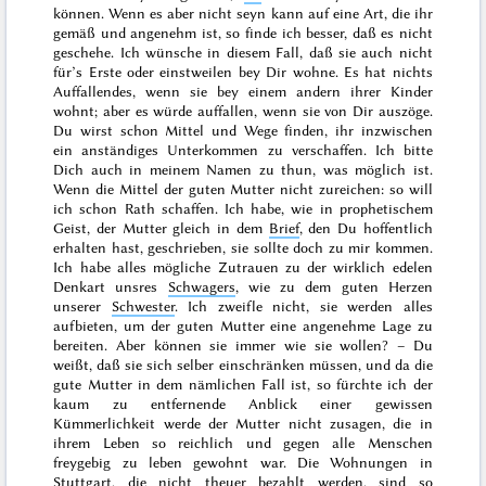
können. Wenn es aber nicht seyn kann auf eine Art, die ihr
gemäß und angenehm ist, so finde ich besser, daß es nicht
geschehe. Ich wünsche in diesem Fall, daß sie auch nicht
für’s Erste oder einstweilen bey Dir wohne. Es hat nichts
Auffallendes, wenn sie bey einem andern ihrer Kinder
wohnt; aber es würde auffallen, wenn sie von Dir auszöge.
Du wirst schon Mittel und Wege finden, ihr inzwischen
ein anständiges Unterkommen zu verschaffen. Ich bitte
Dich auch in meinem Namen zu thun, was möglich ist.
Wenn die Mittel der guten Mutter nicht zureichen: so will
ich schon Rath schaffen.
Ich habe, wie in prophetischem
Geist, der Mutter gleich in dem
Brief
, den Du hoffentlich
erhalten hast, geschrieben, sie sollte doch zu mir kommen.
Ich habe alles mögliche Zutrauen zu der wirklich edelen
Denkart unsres
Schwagers
, wie zu dem guten Herzen
unserer
Schwester
. Ich zweifle nicht, sie werden alles
aufbieten, um der guten Mutter eine angenehme Lage zu
bereiten. Aber können sie immer wie sie wollen? – Du
weißt, daß sie sich selber einschränken müssen, und da die
gute Mutter in dem nämlichen Fall ist, so fürchte ich der
kaum zu entfernende Anblick einer gewissen
Kümmerlichkeit werde der Mutter nicht zusagen, die in
ihrem Leben so reichlich und gegen alle Menschen
freygebig zu leben gewohnt war. Die Wohnungen in
Stuttgart
, die nicht theuer bezahlt werden, sind so