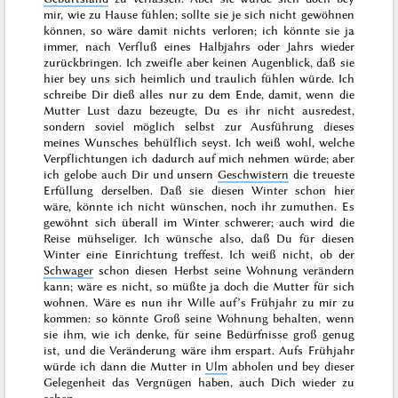
mir, wie zu Hause fühlen; sollte sie je sich nicht gewöhnen
können, so wäre damit nichts verloren; ich könnte sie ja
immer, nach Verfluß eines Halbjahrs oder Jahrs wieder
zurückbringen. Ich zweifle aber keinen Augenblick, daß sie
hier bey uns sich heimlich und traulich fühlen würde. Ich
schreibe Dir dieß alles nur zu dem Ende, damit, wenn die
Mutter Lust dazu bezeugte, Du es ihr nicht ausredest,
sondern soviel möglich selbst zur Ausführung dieses
meines Wunsches behülflich seyst. Ich weiß wohl, welche
Verpflichtungen ich dadurch auf mich nehmen würde; aber
ich gelobe auch Dir und unsern
Geschwistern
die treueste
Erfüllung derselben. Daß sie diesen
Winter
schon hier
wäre, könnte ich nicht wünschen, noch ihr zumuthen. Es
gewöhnt sich überall im Winter schwerer; auch wird die
Reise mühseliger. Ich wünsche also, daß Du für diesen
Winter eine Einrichtung treffest. Ich weiß nicht, ob der
Schwager
schon diesen Herbst seine Wohnung verändern
kann; wäre es nicht, so müßte ja doch die
Mutter für sich
wohnen. Wäre es nun ihr Wille auf’s
Frühjahr
zu mir zu
kommen: so könnte Groß seine Wohnung behalten, wenn
sie ihm, wie ich denke, für seine Bedürfnisse groß genug
ist, und die Veränderung wäre ihm erspart. Aufs Frühjahr
würde ich dann die Mutter in
Ulm
abholen und bey dieser
Gelegenheit das Vergnügen haben, auch Dich wieder zu