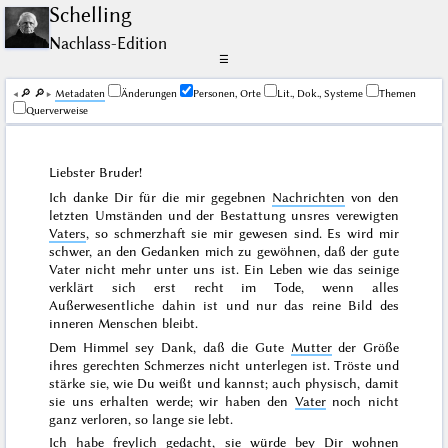
Schelling
Nachlass-Edition
☰
🔎︎
🔎︎
Me­ta­da­ten
Änderungen
Personen, Orte
Lit., Dok., Systeme
Themen
Querverweise
Liebster Bruder!
Ich danke Dir für die mir gegebnen
Nachrichten
von den
letzten Umständen und der Bestattung unsres verewigten
Vaters
, so schmerzhaft sie mir gewesen sind. Es wird mir
schwer, an den Gedanken mich zu gewöhnen, daß der gute
Vater nicht mehr unter uns ist. Ein Leben wie das seinige
verklärt sich erst recht im Tode, wenn alles
Außerwesentliche dahin ist und nur das reine Bild des
inneren Menschen bleibt.
Dem Himmel sey Dank, daß die Gute
Mutter
der Größe
ihres gerechten Schmerzes nicht unterlegen ist. Tröste und
stärke sie, wie Du weißt und kannst; auch physisch, damit
sie uns erhalten werde; wir haben den
Vater
noch nicht
ganz verloren, so lange sie lebt.
Ich habe freylich gedacht,
sie
würde bey Dir wohnen