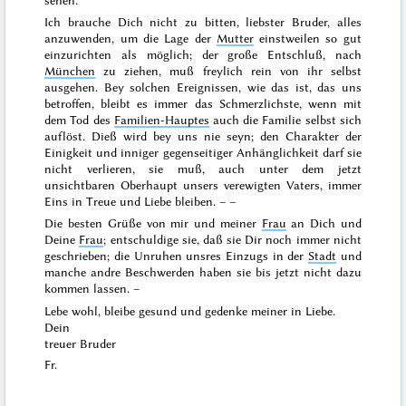
sehen.
Ich brauche Dich nicht zu bitten, liebster Bruder, alles
anzuwenden, um die Lage der
Mutter
einstweilen so gut
einzurichten als möglich; der große Entschluß, nach
München
zu ziehen, muß freylich rein von ihr selbst
ausgehen. Bey solchen Ereignissen, wie das ist, das uns
betroffen, bleibt es immer das Schmerzlichste, wenn mit
dem Tod des
Familien-Hauptes
auch die Familie selbst sich
auflöst. Dieß wird bey uns nie seyn; den Charakter der
Einigkeit und inniger gegenseitiger Anhänglichkeit darf sie
nicht verlieren, sie muß, auch unter dem jetzt
unsichtbaren Oberhaupt unsers verewigten Vaters, immer
Eins in Treue und Liebe bleiben. – –
Die besten Grüße von mir und meiner
Frau
an Dich und
Deine
Frau
; entschuldige sie, daß sie Dir noch immer nicht
geschrieben; die Unruhen unsres Einzugs in der
Stadt
und
manche andre Beschwerden haben sie bis jetzt nicht dazu
kommen lassen. –
Lebe wohl, bleibe gesund und gedenke meiner in Liebe.
Dein
treuer Bruder
Fr.