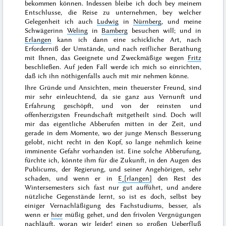
bekommen können. Indessen bleibe ich doch bey meinem
Entschlusse, die Reise zu unternehmen, bey welcher
Gelegenheit ich auch
Ludwig
in
Nürnberg
, und meine
Schwägerinn
Weling
in
Bamberg
besuchen will; und in
Erlangen
kann ich dann eine schickliche Art, nach
Erforderniß der Umstände, und nach reiflicher Berathung
mit Ihnen, das Geeignete und Zweckmäßige wegen
Fritz
beschließen. Auf jeden Fall werde ich mich so einrichten,
daß ich ihn nöthigenfalls auch mit mir nehmen könne.
Ihre Gründe und Ansichten, mein theuerster Freund, sind
mir sehr einleuchtend, da sie ganz aus Vernunft und
Erfahrung geschöpft, und von der reinsten und
offenherzigsten Freundschaft mitgetheilt sind. Doch will
mir das eigentliche
Abberufen
mitten in der Zeit, und
gerade in dem Momente, wo der junge Mensch Besserung
gelobt, nicht recht in den Kopf, so lange
nehmlich
keine
imminente Ge
fahr vorhanden ist. Eine solche Abberufung,
fürchte ich, könnte ihm für die Zukunft, in den Augen des
Publicums, der Regierung, und seiner Angehörigen, sehr
schaden, und wenn er in
E˖[rlangen]
den Rest des
Wintersemesters sich fast nur gut aufführt, und andere
nützliche Gegenstände lernt, so ist es doch, selbst bey
einiger Vernachläßigung des Fachstudiums, besser, als
wenn er
hier
müßig gehet, und den frivolen Vergnügungen
nachläuft, woran wir leider! einen so großen Ueberfluß