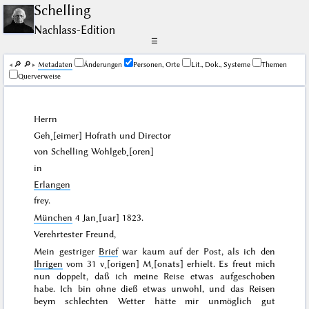
Schelling
Nachlass-Edition
☰
🔎︎
🔎︎
Me­ta­da­ten
Änderungen
Personen, Orte
Lit., Dok., Systeme
Themen
Querverweise
Herrn
Geh˖[eimer] Hofrath und Director
von Schelling Wohlgeb˖[oren]
in
Erlangen
frey
.
München
4 Jan˖[uar] 1823
.
Verehrtester Freund,
Mein gestriger
Brief
war kaum auf der Post, als ich den
Ihrigen
vom
31 v˖[origen] M˖[onats]
erhielt. Es freut mich
nun doppelt, daß ich meine Reise etwas aufgeschoben
habe. Ich bin ohne dieß etwas unwohl, und das Reisen
beym schlechten Wetter hätte mir unmöglich gut