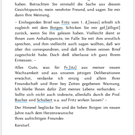
haben. Betrachten Sie einmahl die Sache aus diesem
Gesichtspuncte, mein verehrter Freund, und sagen Sie mir
dann Ihre Meinung.
– Einliegenden Brief von
Fritz
vom
1. d˖[ieses]
erhielt ich
zugleich mit dem
Ihrigen
. Schicken Sie mir gef˖[älligst]
zurück, wenn Sie ihn gelesen haben. Vielleicht dient er
Ihnen zum Anhaltspuncte, im Falle Sie mit ihm ernstlich
sprechen, und ihm
vielleicht auch
sagen wollten, daß wir
über ihn correspondiren, und daß ich Ihnen seinen Brief
zugeschickt habe. Doch dieß überlasse ich ganz Ihrem
Ermessen. –
Alles Gute, was für
Fr˖[itz]
aus meiner neuen
Wachsamkeit und aus unseren jetzigen Deliberationen
erwächst, verdanke ich einzig und allein Ihrer
Freundschaft und Ihrer bey Zeiten gegebenen Warnung.
Ich bleibe Ihnen dafür Zeit meines Lebens verbunden. –
Sollte sich nicht auch indirecte, allenfalls durch die Prof.
Bucher
und
Schubert
u.a. auf Fritz wirken lassen? –
Der Himmel beglücke Sie und die lieben Ihrigen im neuen
Jahre nach dem Herzenswunsche
Ihres aufrichtigen Freundes
Kerstorf.