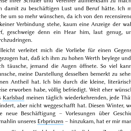
eise Ihrer Schüler und Verehrer aufmerksam zu mac
ch damit zu beschäftigen Lust und Beruf hätte. Ich
che um so mehr wünschen, da ich von den recensirend
 keiner Verbindung stehe, kaum eine Anzeige der wa
rf, geschweige denn ein
Hear him
, laut genug, u
rchzudringen.
elleicht verleitet mich die Vorliebe für einen Gege
gezogen hat, daß ich ihm zu hohen Werth beylege und
ch täusche, jemand die Augen öffnete. So viel kan
nsche, meine Darstellung desselben bemerkt zu sehen,
nen Antheil hat. Ich bin durch die kleine, literäri
ise erworben habe, völlig befriedigt. Weit eher wün
s
Karlsbad
meinen täglich wiederkehrenden, jede Th
indert, aber nicht weggeschafft hat. Diesen
Winter
, w
ne neue Beschäftigung – Vorlesungen über Geschi
mahlin unseres
Erbprinzen
– hinzukam, hat er mir ma