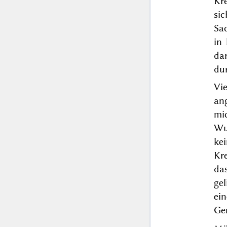
Kr
si
Sa
in
da
du
Vi
an
mi
Wu
kei
Kre
da
gel
ei
Ge