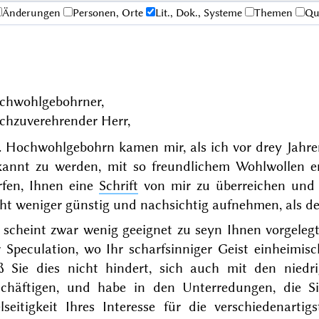
Änderungen
Personen, Orte
Lit., Dok., Systeme
Themen
Qu
chwohlgebohrner,
chzuverehrender Herr,
. Hochwohlgebohrn kamen mir, als ich vor
drey Jahre
kannt zu werden, mit so freundlichem Wohlwollen e
rfen, Ihnen eine
Schrift
von mir zu überreichen und 
ht weniger günstig und nachsichtig aufnehmen, als de
e scheint zwar wenig geeignet zu seyn Ihnen vorgeleg
 Speculation, wo Ihr scharfsinniger Geist einheimisch
ß Sie dies nicht hindert, sich auch mit den niedr
schäftigen, und habe in den Unterredungen, die S
elseitigkeit Ihres Interesse für die verschiedenart