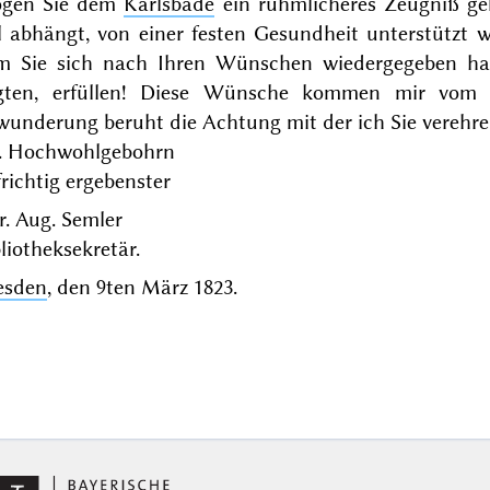
gen Sie dem
Karlsbade
ein rühmlicheres Zeugniß geb
el abhängt, von einer festen Gesundheit unterstützt
m Sie sich nach Ihren Wünschen wiedergegeben hab
gten, erfüllen! Diese Wünsche kommen mir vom H
wunderung beruht die Achtung mit der ich Sie verehr
. Hochwohlgebohrn
richtig ergebenster
. Aug. Semler
liotheksekretär.
esden
, den
9ten März 1823
.