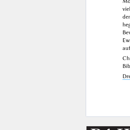
Mö
vi
de
he
Be
Ew
auf
Chr
Bib
Dr