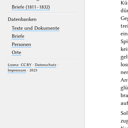
Kü
Briefe (1811–1832)
dü
Ge
Datenbanken
tre
Texte und Dokumente
ei
Briefe
Sp
Personen
ke
Orte
gel
lo
Lizenz: CC BY
·
Datenschutz
·
Impressum
· 2025
ne
An
gl
br
au
So
zu