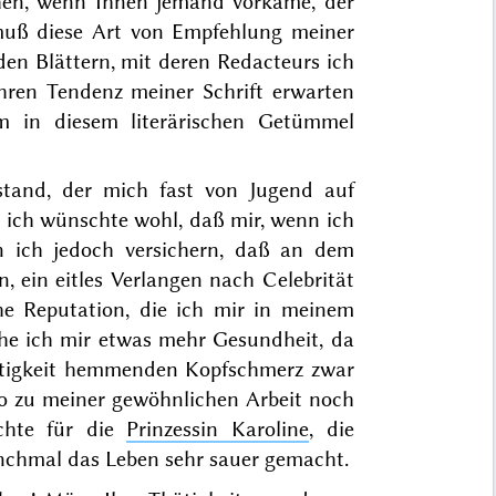
hen, wenn Ihnen jemand vorkäme, der
 muß diese Art von Empfehlung meiner
en Blättern, mit deren Redacteurs ich
hren Tendenz meiner Schrift erwarten
m in diesem literärischen Getümmel
nstand, der mich fast von Jugend auf
 ich wünschte wohl, daß mir, wenn ich
n ich jedoch versichern, daß an dem
 ein eitles Verlangen nach Celebrität
sche Reputation, die ich mir in meinem
sche ich mir etwas mehr Gesundheit, da
ätigkeit hemmenden Kopfschmerz zwar
o zu meiner gewöhnlichen Arbeit noch
chte für die
Prinzessin Karoline
, die
nchmal das Leben sehr sauer gemacht.