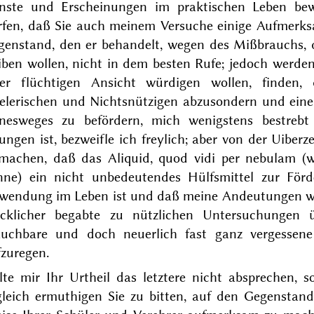
nste und Erscheinungen im
praktischen Leben be
rfen, daß Sie auch meinem Versuche einige Aufmerks
genstand, den er behandelt, wegen des Mißbrauchs,
iben wollen, nicht in dem besten Rufe; jedoch werde
ner flüchtigen Ansicht würdigen wollen, finde
ielerischen und Nichtsnützigen abzusondern und ei
inesweges zu befördern, mich wenigstens bestrebt
ungen ist, bezweifle ich freylich; aber von der Uiber
smachen, daß das
Aliquid, quod vidi per nebulam
(w
nne) ein nicht unbedeutendes Hülfsmittel zur För
wendung im Leben ist und daß meine Andeutungen we
ücklicher begabte zu nützlichen Untersuchungen 
auchbare und doch neuerlich fast ganz vergessen
fzuregen.
llte mir Ihr Urtheil das letztere nicht absprechen,
gleich ermuthigen Sie zu bitten, auf den Gegenstan