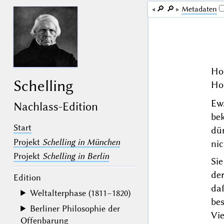
🔎︎
🔎︎
Me­ta­da­ten
Ho
Schelling
Ho
Ew
Nachlass-Edition
be
Start
dü
Projekt
Schelling in München
nic
Projekt
Schelling in Berlin
Si
der
Edition
da
Weltalterphase (1811–1820)
be
Berliner Philosophie der
Vi
Offenbarung