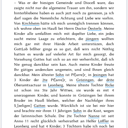
– Was er der hiesigen Gemeinde und Dioceß ware, das
zaigte nicht nur die algemeine Trauer um ihn, sondern wir
hinterbliebene haben es auch jezt noch zu geniesen, ja ich
darf sagen die Nemmliche Achtung und Liebe wie vorhin.
Von
Kirchheim
hätte ich mich unmöglich trennen können,
ich wohne oben im Hauß bei Herrn Doctor
Öesterle
. Meine
Kinder alle umfaßten mich mit dopelter Liebe, ein jedes
sucht meine Laage zu erleichtern, die
jüngern
wollten
mich gar mit ihrer Hände Arbeit unterstüzen, doch
GottLob bißher ginge es so gut, daß wirs nicht Nöthig
hatten
es wurde auf vielerlei Art für mich gesorgt, die
Vorsehung Gottes hat sich so an mir verherrlicht, daß ich
Nie genug danckbar sein kan. Auch meine Kinder freute
Ihr gütiges andencken ungemein, und sind Ihnen gleich
danckbar. Mein ältester
Sohn
ist Pf[arre]r˖ in
Jesingen
hat
3 Kinder der
2te
Pf[arre]r˖ in
Grözingen
, der
drite
Oberamtsactuar in
Leonberg
, Meine älteste Tochter
Ricke
ist schon ins 5te Jahr Wittwe, sie wurde es mit 4
unerzogenen Kinder, und konnte in Grözingen bei ihrem
Bruder im Hauß bleiben, welcher der Nachfolger ihres
S˖[eeligen]
Gatten
wurde. Würcklich ist sie bei mir hier
und brachte mir ihren 11 Jährigen
Sohn
in die Kost, wegen
der latinnischen Schule. Die 2te Tochter
Nanne
ist seit
Anno
11
recht glücklich verheirathet an Helfer
Löffler
in
Leonberg und hat 4 Kinder; 3 Töchtern habe ich noch bei