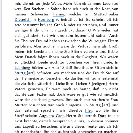
mir, die mir auf jede Weise, Mein Nun einsammes Leben zu
versüßen Suchen. 2 Söhne habe ich auch in der Kost, von
meiner Schwester
Hanne
, welche an Stattschreiber
Dieterich
in
Hornberg
verheirathet ist. Es scheint oft ich
seie bestimmt biß ins Grab Kinder zu erziehen, und immer
weniger finde ich mich geschickt darzu. O Wie vieles hat
sich geändert, Seit wir uns zum leztenmahl sahen, Auch
Sie Theurer Freund haben inzwischen die Würdigste
Eltern
verlohren, Aber auch mir ware der Verlust mehr als Groß,
indem ich beede als meine 2te Eltern verehrte und liebte,
Mein Danck folgte Ihnen nach in die Ewigkeit. Wir waren
so glücklich beede noch zu Sprechen vor Ihrem Ende,
In
Leonberg
hörten wir Ano
12
daß Ihre theure Eltern sich in
Stuttg˖[art]
befinden, wir machten uns die Freude Sie auf
der Heimreise zu besuchen, da durften wir zum leztenmal
die zärtliche väterliche Liebe Ihres Lieben S˖[eeligen] Herrn
Vaters geniesen, Er ware noch so haiter, daß ich nicht
dachte zum leztenmal, doch ware es gut wie schmerzlich
wäre der abschied gewesen. Ihre auch mir so theure Frau
Mutter besuchten wir noch einigemal in Stuttg˖[art] und
das leztemal sprachen wir dieselbe
hier
, wo Sie Ihre
StiefEnckelin
Augusta Groß
Herrn Steuerrath
Dörs
in die
Kost brachte, damals versprach Sie uns, in diesem Sommer
uns Expreß zu besuchen, wie uns dieses freute, und als ich
oft nachdachte, Ihr den aufenthalt angenehm zu machen,