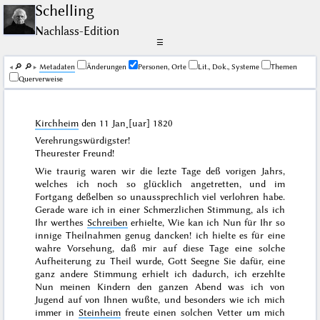
Schelling
Nachlass-Edition
☰
🔎︎
🔎︎
Me­ta­da­ten
Änderungen
Personen, Orte
Lit., Dok., Systeme
Themen
Querverweise
Kirchheim
den
11 Jan˖[uar] 1820
Verehrungswürdigster!
Theurester Freund!
Wie traurig waren wir die lezte Tage deß
vorigen Jahrs
,
welches ich noch so glücklich angetretten, und im
Fortgang deßelben so unaussprechlich viel verlohren habe.
Gerade ware ich in einer Schmerzlichen Stimmung, als ich
Ihr werthes
Schreiben
erhielte, Wie kan ich Nun für Ihr so
innige Theilnahmen genug dancken! ich hielte es für eine
wahre Vorsehung, daß mir auf diese Tage eine solche
Aufheiterung zu Theil wurde, Gott Seegne Sie dafür, eine
ganz andere Stimmung erhielt ich dadurch, ich erzehlte
Nun meinen Kindern den ganzen Abend was ich von
Jugend auf von Ihnen wußte, und besonders wie ich mich
immer in
Steinheim
freute einen solchen Vetter um mich