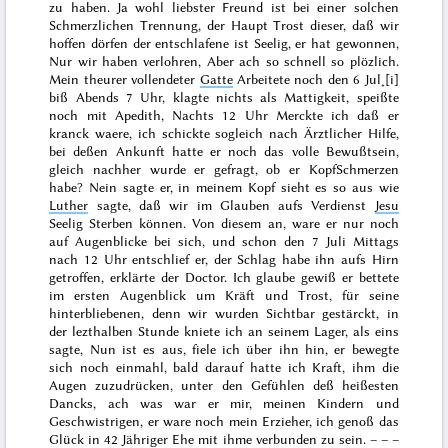
zu haben. Ja wohl liebster Freund ist bei einer solchen
Schmerzlichen Trennung, der Haupt Trost dieser, daß wir
hoffen dörfen der entschlafene ist Seelig, er hat gewonnen,
Nur wir haben verlohren, Aber ach so schnell so plözlich.
Mein theurer vollendeter
Gatte
Arbeitete noch den
6 Jul˖[i]
biß Abends 7 Uhr, klagte nichts als Mattigkeit, speißte
noch mit Apedith, Nachts 12 Uhr Merckte ich daß er
kranck waere, ich schickte sogleich nach Ärztlicher Hilfe,
bei deßen Ankunft hatte er noch das volle Bewußtsein,
gleich nachher wurde er gefragt, ob er KopfSchmerzen
habe? Nein sagte er, in meinem Kopf sieht es so aus wie
Luther
sagte, daß
wir im Glauben aufs Verdienst
Jesu
Seelig Sterben können
. Von diesem an, ware er nur noch
auf Augenblicke bei sich, und schon den
7 Juli
Mittags
nach 12 Uhr entschlief er, der Schlag habe ihn aufs Hirn
getroffen, erklärte der Doctor. Ich glaube gewiß er bettete
im ersten Augenblick um Kräft und Trost, für seine
hinterbliebenen, denn wir wurden Sichtbar gestärckt, in
der lezthalben Stunde kniete ich an seinem Lager, als eins
sagte, Nun ist es aus, fiele ich über ihn hin, er bewegte
sich noch einmahl, bald darauf hatte ich Kraft, ihm die
Augen zuzudrücken, unter den Gefühlen deß heißesten
Dancks, ach was war er mir, meinen Kindern und
Geschwistrigen, er ware noch mein Erzieher, ich genoß das
Glück in 42 Jähriger Ehe mit ihme verbunden zu sein. – – –