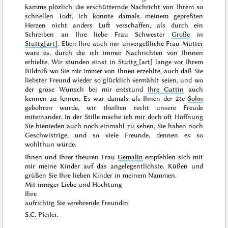
kamme plözlich die erschütternde Nachricht von Ihrem so
schnellen
Todt
, ich konnte damals meinem gepreßten
Herzen nicht anders Luft verschaffen, als durch ein
Schreiben an Ihre liebe Frau Schwester
Große
in
Stuttg[art]
. Eben Ihre auch mir unvergeßliche Frau Mutter
ware es, durch die ich immer Nachrichten von Ihnnen
erhielte, Wir stunden einst in Stuttg˖[art] lange vor Ihrem
Bildniß wo Sie mir immer von Ihnen erzehlte, auch daß Sie
liebster Freund wieder so glücklich vermählt seien, und wo
der grose Wunsch bei mir entstund
Ihre Gattin
auch
kennen zu lernen, Es war
damals
als Ihnen der 2te
Sohn
gebohren wurde, wir theilten recht unsere Freude
miteinander. In der Stille mache ich mir doch oft Hoffnung
Sie hienieden auch noch einmahl zu sehen, Sie haben noch
Geschwistrige, und so viele Freunde, dennen es so
wohlthun würde.
Ihnen und Ihrer theuren Frau
Gemalin
empfehlen sich mit
mir meine Kinder auf das angelegentlichste. Küßen und
grüßen Sie Ihre lieben Kinder in meinem Nammen.
Mit inniger Liebe und Hochtung
Ihre
aufrichtig Sie verehrende Freundin
S.C. Pfeifer.