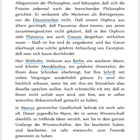
Allegorisiren der Philosophen, und behauptet, daß sich die
Priester jedesmal nach der herrschenden Philosophie
gerichtet. Er verdammt alle Mysterien als Betrügereyen,
nur die
Eleusinischen
nicht. Daß unsere Orphica aus
ältern geschöpft, daß Pausanias diese neuern, aus jenen
zusammengesetzten nicht gekannt, daß in den Orphicis
viele
Platonica
wie auch
Creuzer
dargethan, enthalten
seyen – Dieß ist hie und da angedeutet, und das Ganze
überhaupt eine solche gelehrte Anhäufung von Excerpten,
daß man sich kaum durchfindet.
Herr
Wolfsohn
, Verfasser aus
Berlin
, ein wackerer Mann,
und Schüler
Mendelsohns
, ein gelehrter Orientalist, der
Ihnen diese Schreiben überbringt, hat Ihre
Schrift
mit
vielem Vergnügen wiederhohlt gelesen. Es wird ihn
höchlich erfreuen, wenn Sie mit ihm ein Stündchen über
dieselbe sprechen wollen. Auch schmeichle ich mir, daß es
Ihnen nicht unlieb seyn wird, mit Ihm, wie er selbst
wünschte, Bekanntschaft gemacht zu haben.
In
Marcus
geistreicher Gesellschaft befinde ich mich sehr
oft. Dieser jugendliche Mann, der in seiner Wissenschaft
ebenfalls so treffende Ideen verräth, wie Sie in dem ganzen
Umfange der Wissenschaften, den Sie bearbeitet haben,
und bearbeiten, ist sehr erwünscht, zum Freunde
gewonnen zu haben.