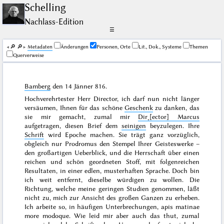
Schelling
Nachlass-Edition
☰
🔎︎
🔎︎
Me­ta­da­ten
Änderungen
Personen, Orte
Lit., Dok., Systeme
Themen
Querverweise
Bamberg
den
14 Jänner 816
.
Hochverehrtester Herr Director, ich darf nun nicht länger
versäumen, Ihnen für das schöne
Geschenk
zu danken, das
sie mir gemacht, zumal mir
Dir˖[ector] Marcus
aufgetragen, diesen Brief dem
seinigen
beyzulegen. Ihre
Schrift
wird Epoche machen. Sie trägt ganz vorzüglich,
obgleich nur Prodromus den Stempel Ihrer Geisteswerke –
den großartigen Ueberblick, und die Herrschaft über einen
reichen und schön geordneten Stoff, mit folgenreichen
Resultaten, in einer edlen, musterhaften Sprache. Doch bin
ich weit entfernt, dieselbe würdigen zu wollen. Die
Richtung, welche meine geringen Studien genommen, läßt
nicht zu, mich zur Ansicht des großen Ganzen zu erheben.
Ich arbeite so, in häufigen Unterbrechungen,
apis matinae
more modoque
. Wie leid mir aber auch das thut, zumal