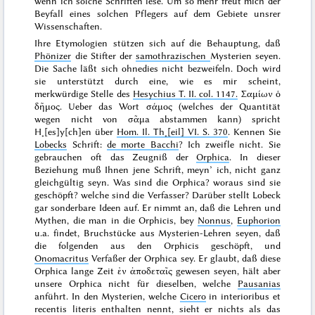
wenn ich solche Schriften lese. Um so mehr freut mich der
Beyfall eines solchen
Pflegers
auf dem Gebiete unsrer
Wissenschaften.
Ihre Etymologien stützen sich auf die Behauptung, daß
Phönizer
die Stifter der
samothrazischen
Mysterien seyen.
Die Sache läßt sich ohnedies nicht bezweifeln. Doch wird
sie unterstützt durch eine, wie es mir scheint,
merkwürdige Stelle des
Hesychius T. II. col. 1147.
Σαμίων ὁ
δῆμος
. Ueber das Wort
σάμος
(welches der Quantität
wegen nicht von
σᾶμa
abstammen kann) spricht
H˖[es]y[ch]en
über
Hom. Il. Th˖[eil] VI. S. 370
. Kennen Sie
Lobecks
Schrift:
de morte Bacchi
? Ich zweifle nicht. Sie
gebrauchen oft das Zeugniß der
Orphica
. In dieser
Beziehung muß Ihnen jene Schrift, meyn’ ich, nicht ganz
gleichgültig seyn. Was sind die Orphica? woraus sind sie
geschöpft? welche sind die Verfasser? Darüber stellt Lobeck
gar sonderbare Ideen auf. Er nimmt an, daß die Lehren und
Mythen, die man in die Orphicis, bey
Nonnus
,
Euphorion
u.a. findet, Bruchstücke aus Mysterien-Lehren seyen, daß
die folgenden aus den Orphicis geschöpft, und
Onomacritus
Verfaßer der Orphica sey. Er glaubt, daß diese
Orphica
lange Zeit
ἐν ἀποδεταῖς
gewesen seyen, hält aber
unsere Orphica nicht für dieselben, welche
Pausanias
anführt. In den Mysterien, welche
Cicero
in interioribus et
recentis literis
enthalten nennt, sieht er nichts als das