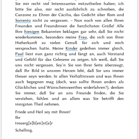
Sie mir recht viel Interessantes mitzutheilen haben; ich
bitte Sie also, mir recht ausführlich zu schreiben, die
Canzone zu Ehren der Cäcilia, das Gedicht über Rom und
Sorrento
nicht zu vergessen. – Nun noch von allen Ihren
Freunden und Freundinnen die herzlichsten Grüße! Alle
Ihre
hiesigen
Bekannten beklagen gar sehr, daß Sie nicht
wiederkommen, besonders meine
Frau
, die sich von Ihrer
Hieherkunft so vielen Genuß für sich und mich
versprochen hatte. Meine
Kinder
gedeihen immer gleich,
Paul
liest nun ganz richtig und fängt an, auch Verstand
und Gefühl für das Gelesene zu zeigen. Ich weiß, daß Sie
uns nicht vergessen. Sey’n Sie von Ihrer Seite überzeugt,
daß Ihr Bild in unsrem Herzen lebt, daß Sie uns immer
theuer seyn werden. In allen Verhältnissen und was Ihnen
auch begegnen mag (doch, was sollte Ihnen anders als
Glückliches und Wünschenswerthes widerfahren?), denken
Sie immer, daß Sie an uns Freunde finden, die Sie
verstehen, fühlen und an allem was Sie betrifft den
innigsten Theil nehmen.
Friede und Heil sey mit Ihnen!
Ihr
treuerg[e]b[en]st[e]r
Schelling.