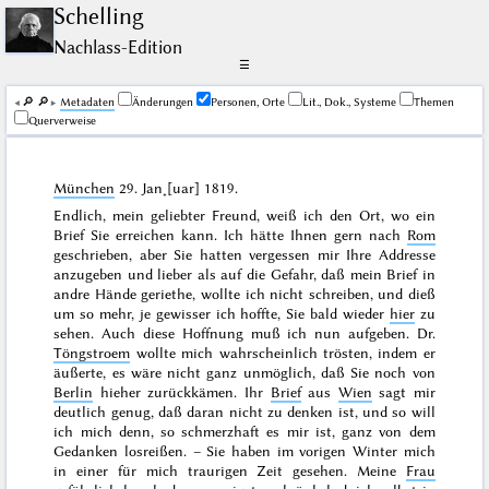
Schelling
Nachlass-Edition
☰
🔎︎
🔎︎
Me­ta­da­ten
Änderungen
Personen, Orte
Lit., Dok., Systeme
Themen
Querverweise
München
29. Jan˖[uar] 1819
.
Endlich, mein geliebter Freund, weiß ich den Ort, wo ein
Brief Sie erreichen kann. Ich hätte Ihnen gern nach
Rom
geschrieben, aber Sie hatten vergessen mir Ihre Addresse
anzugeben und lieber als auf die Gefahr, daß mein Brief in
andre Hände geriethe, wollte ich nicht schreiben, und dieß
um so mehr, je gewisser ich hoffte, Sie bald wieder
hier
zu
sehen. Auch diese Hoffnung muß ich nun aufgeben. Dr.
Töngstroem
wollte mich wahrscheinlich trösten, indem er
äußerte, es wäre nicht ganz unmöglich, daß Sie noch von
Berlin
hieher zurückkämen. Ihr
Brief
aus
Wien
sagt mir
deutlich genug, daß daran nicht zu denken ist, und so will
ich mich denn, so schmerzhaft es mir ist, ganz von dem
Gedanken losreißen. – Sie haben im
vorigen Winter
mich
in einer für mich traurigen Zeit gesehen. Meine
Frau