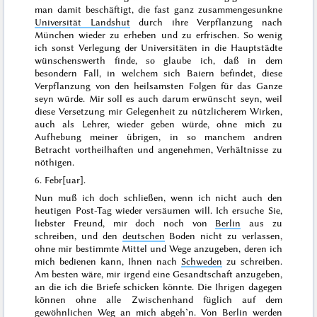
man damit beschäftigt, die fast ganz zusammengesunkne
Universität Landshut
durch ihre Verpflanzung nach
München wieder zu erheben und zu erfrischen. So wenig
ich sonst Verlegung der Universitäten in die Hauptstädte
wünschenswerth finde, so glaube ich, daß in dem
besondern Fall, in welchem sich Baiern befindet, diese
Verpflanzung von den heilsamsten Folgen für das Ganze
seyn würde. Mir soll es
auch darum erwünscht seyn, weil
diese Versetzung mir Gelegenheit zu nützlicherem Wirken,
auch als Lehrer, wieder geben würde, ohne mich zu
Aufhebung meiner übrigen, in so manchem andren
Betracht vortheilhaften und angenehmen, Verhältnisse zu
nöthigen.
6. Febr[uar]
.
Nun muß ich doch schließen, wenn ich nicht auch den
heutigen Post-Tag wieder versäumen will. Ich ersuche Sie,
liebster Freund, mir doch noch von
Berlin
aus zu
schreiben, und den
deutschen
Boden nicht zu verlassen,
ohne mir bestimmte Mittel und Wege anzugeben
, deren ich
mich bedienen kann,
Ihnen nach
Schweden
zu schreiben.
Am besten wäre, mir irgend eine Gesandtschaft anzugeben,
an die ich die Briefe schicken könnte. Die Ihrigen dagegen
können ohne alle Zwischenhand füglich auf dem
gewöhnlichen Weg an mich abgeh’n. Von Berlin werden