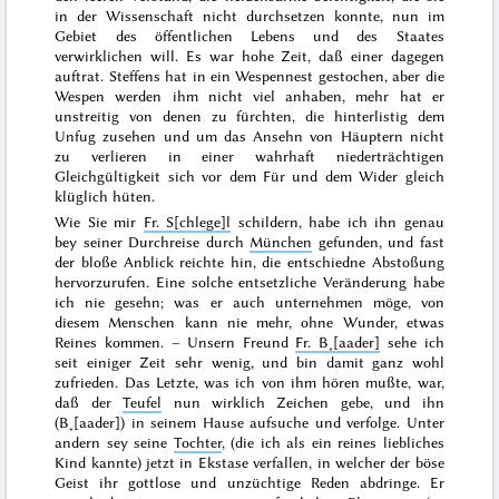
in der Wissenschaft nicht durchsetzen konnte, nun im
Gebiet des öffentlichen Lebens und des Staates
verwirklichen will. Es war hohe Zeit, daß einer dagegen
auftrat. Steffens hat in ein Wespennest gestochen, aber die
Wespen werden
ihm
nicht viel anhaben, mehr hat er
unstreitig von denen zu fürchten, die hinterlistig dem
Unfug zusehen und um das Ansehn von Häuptern nicht
zu verlieren in einer wahrhaft niederträchtigen
Gleichgültigkeit sich vor dem
Für
und dem
Wider
gleich
klüglich hüten.
Wie Sie mir
Fr. S[chlege]l
schildern, habe ich ihn genau
bey seiner Durchreise durch
München
gefunden, und fast
der bloße Anblick reichte hin, die entschiedne Abstoßung
hervorzurufen. Eine solche entsetzliche Veränderung habe
ich nie gesehn; was er auch unternehmen möge, von
diesem Menschen kann nie mehr, ohne Wunder, etwas
Reines kommen. – Unsern Freund
Fr. B˖[aader]
sehe ich
seit einiger Zeit sehr wenig, und bin damit ganz wohl
zufrieden. Das Letzte, was ich von ihm hören mußte, war,
daß der
Teufel
nun wirklich Zeichen gebe, und ihn
(B˖[aader]) in seinem Hause aufsuche und verfolge. Unter
andern sey seine
Tochter
, (die ich als ein reines liebliches
Kind kannte) jetzt in Ekstase verfallen, in welcher der böse
Geist ihr gottlose und unzüchtige Reden abdringe. Er