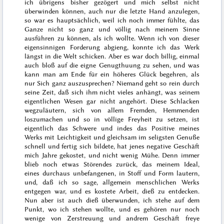
ich übrigens bisher gezögert und mich selbst nicht
überwinden können, auch nur die letzte Hand anzulegen,
so war es hauptsächlich, weil ich noch immer fühlte, das
Ganze nicht so
ganz und völlig
nach meinem Sinne
ausführen zu können, als ich wollte. Wenn ich von dieser
eigensinnigen Forderung abgieng, konnte ich das Werk
längst in die Welt schicken. Aber es war doch billig, einmal
auch bloß auf die eigne Genugthuung zu sehen, und was
kann man am Ende für ein höheres Glück begehren, als
nur
Sich
ganz auszusprechen? Niemand geht so rein durch
seine Zeit, daß sich ihm nicht vieles anhängt, was seinem
eigentlichen Wesen gar nicht angehört. Diese Schlacken
wegzuläutern, sich von allem Fremden, Hemmenden
loszumachen und so in völlige Freyheit zu setzen, ist
eigentlich das Schwere und indes das
Positive meines
Werks mit Leichtigkeit und gleichsam im seligsten Genuße
schnell und fertig sich bildete, hat jenes negative Geschäft
mich Jahre gekostet, und nicht wenig Mühe. Denn immer
blieb noch etwas Störendes zurück, das meinem Ideal,
eines durchaus unbefangenen, in Stoff und Form lautern,
und, daß ich so sage, allgemein menschlichen Werks
entgegen war, und es kostete Arbeit, dieß zu entdecken.
Nun aber ist auch dieß überwunden, ich stehe auf dem
Punkt, wo ich stehen wollte, und es gehören nur noch
wenige von Zerstreuung und andrem Geschäft freye