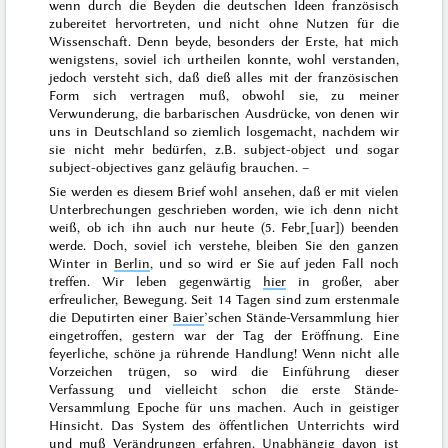
wenn durch die Beyden die deutschen Ideen französisch
zubereitet hervortreten, und nicht ohne Nutzen für die
Wissenschaft. Denn beyde, besonders der Erste, hat
mich
wenigstens, soviel ich urtheilen konnte, wohl verstanden,
jedoch versteht sich, daß dieß alles mit der französischen
Form sich vertragen muß, obwohl sie, zu meiner
Verwunderung, die barbarischen Ausdrücke, von denen wir
uns in Deutschland so ziemlich losgemacht, nachdem wir
sie nicht mehr bedürfen, z.B.
subject-object
und sogar
subject-objectives
ganz geläufig brauchen. –
Sie werden es diesem Brief wohl ansehen, daß er mit vielen
Unterbrechungen geschrieben worden, wie ich denn nicht
weiß, ob ich ihn auch nur heute (
5. Febr˖[uar]
) beenden
werde. Doch, soviel ich verstehe, bleiben Sie den ganzen
Winter
in
Berlin
, und so wird er Sie auf jeden Fall noch
treffen. Wir leben gegenwärtig
hier
in großer, aber
erfreulicher, Bewegung. Seit
14 Tagen
sind zum erstenmale
die Deputirten einer
Baier
’schen Stände-Versammlung hier
eingetroffen,
gestern
war der Tag der Eröffnung. Eine
feyerliche, schöne ja rührende Handlung! Wenn nicht alle
Vorzeichen trügen, so wird die Einführung dieser
Verfassung und vielleicht schon die erste Stände-
Versammlung Epoche für uns machen. Auch in geistiger
Hinsicht. Das System des öffentlichen Unterrichts wird
und muß Verändrungen erfahren. Unabhängig davon ist