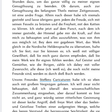
Stunden dazu, um das ganze völlig zu meiner eignen
Genugthuung zu beenden. Ob darum, auch zur
Genugthuung des befangnen Theils meiner Zeitgenossen,
ist eine andre Frage. Allein nach dieser habe ich niemals
gestrebt und lasse übrigens gern jedem die Freude, sich mit
seinen Fesseln zu brüsten und die Freyheit, mit den Ketten
zu klirren. Ich stehe jetzt auf dem Punct, nach dem ich
immer gestrebt, der Himmel gebe mir die Kraft, auf ihm
mich zu behaupten und alles auszuführen, was von ihm
aus möglich ist. Bey dem mir gegebnen Wort, das Werk
gleich in die Nordische Heldensprache zu übersetzen, halte
ich Sie fest; nur
Sie
können es; ich weiß mit völliger
Gewißheit, daß
Sie
mich ganz darinn empfinden, daß Sie
mein Werk wie Ihr eignes fühlen werden. Auf Geister und
Gemüther, wie die Ihrigen, zähle ich dabey mit voller
Zuversicht; alle diese (ich weiß es), die noch nicht meine
Freunde sind, werden es durch dieß Buch werden.
Unsres Freundes
Steffens
Caricaturen
habe ich so eben
auch mit großem Vergnügen gelesen. Ich will zwar nicht
behaupten, daß ich überall den wissenschaftlichen
Zusammenhang eingesehen, aber darauf kommt es hier
nicht an, und ganz würdig seiner ritterlichen Gesinnung
ist dieser kecke Angriff, dieß freye Wort über das Seelen-
und Geistlose Treiben einer aufgeregten Menge, welche
den leeren Verstand, die herzensarme Seichtigkeit, die sie