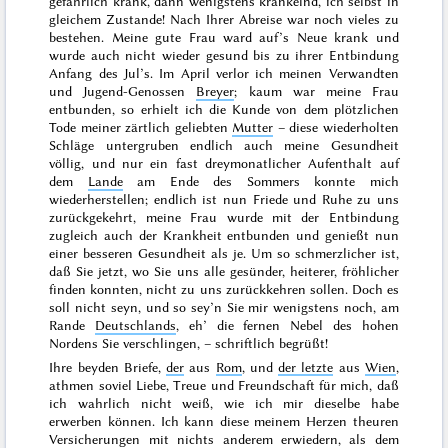
gefährlich krank, dann wenigstens kränkelnd, ich selbst in
gleichem Zustande! Nach Ihrer Abreise war noch vieles zu
bestehen. Meine gute Frau ward auf’s Neue krank und
wurde auch nicht wieder gesund bis zu ihrer Entbindung
Anfang des Jul’s
. Im
April
verlor ich meinen Verwandten
und Jugend-Genossen
Breyer
; kaum war meine Frau
entbunden, so erhielt ich die Kunde von dem plötzlichen
Tode
meiner zärtlich geliebten
Mutter
– diese wiederholten
Schläge untergruben endlich auch meine Gesundheit
völlig, und nur ein fast dreymonatlicher
Aufenthalt
auf
dem
Lande
am Ende des Sommers konnte mich
wiederherstellen; endlich ist nun Friede und Ruhe zu uns
zurückgekehrt, meine Frau wurde mit der Entbindung
zugleich auch der Krankheit entbunden und genießt nun
einer besseren Gesundheit als je. Um so schmerzlicher ist,
daß Sie jetzt, wo Sie uns alle gesünder, heiterer, fröhlicher
finden konnten, nicht zu uns zurückkehren sollen. Doch es
soll nicht seyn, und so sey’n Sie mir wenigstens noch, am
Rande
Deutschlands
, eh’ die fernen Nebel des hohen
Nordens Sie verschlingen, – schriftlich begrüßt!
Ihre beyden Briefe,
der
aus
Rom
, und
der letzte
aus
Wien
,
athmen soviel Liebe, Treue und Freundschaft für mich, daß
ich wahrlich nicht weiß, wie ich mir dieselbe habe
erwerben können. Ich kann diese meinem Herzen theuren
Versicherungen mit nichts anderem erwiedern, als dem