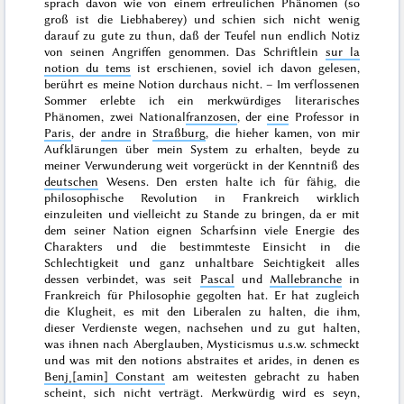
sprach davon wie von einem erfreulichen Phänomen (so
groß ist die Liebhaberey) und schien sich nicht wenig
darauf zu gute zu thun, daß der Teufel nun endlich Notiz
von seinen Angriffen genommen. Das Schriftlein
sur la
notion du tems
ist erschienen, soviel ich davon gelesen,
berührt es meine
Notion
durchaus nicht. – Im verflossenen
Sommer
erlebte ich ein merkwürdiges literarisches
Phänomen, zwei National
franzosen
, der
eine
Professor in
Paris
, der
andre
in
Straßburg
, die hieher kamen, von mir
Aufklärungen über mein System zu erhalten, beyde zu
meiner Verwunderung weit vorgerückt in der Kenntniß des
deutschen
Wesens. Den ersten halte ich für fähig, die
philosophische Revolution in Frankreich wirklich
einzuleiten und vielleicht zu Stande zu bringen, da er mit
dem seiner Nation eignen Scharfsinn viele Energie des
Charakters und die bestimmteste Einsicht in die
Schlechtigkeit und ganz unhaltbare Seichtigkeit alles
dessen verbindet, was seit
Pascal
und
Mallebranche
in
Frankreich für Philosophie gegolten hat. Er hat zugleich
die Klugheit, es mit den Liberalen zu halten, die ihm,
dieser Verdienste wegen, nachsehen und zu gut halten,
was ihnen nach Aberglauben, Mysticismus u.s.w. schmeckt
und was mit den
notions abstraites et arides
, in denen es
Benj˖[amin] Constant
am weitesten gebracht zu haben
scheint, sich nicht verträgt. Merkwürdig wird es seyn,