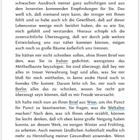
schwachen Ausdruck meiner ganz aufrichtigen
und aus
dem Innersten kommenden Empfindungen für Sie. Das
weiß ich, daß niemand seyn kann, der inniger mit
Ihnen
fühlt und so habe auch ich die Gewißheit, daß auf dieser
Lebensreise wenige mich berührt haben, die so wie Sie,
mich gefühlt und verstanden. Hieraus schöpfe ich die
zuversichtliche Überzeugung, daß wir durch jede weitere
Entwickelung uns nur näher kommen können, mögen
auch noch so große Räume äußerlich uns trennen.
Sie hätten mir nicht schreiben sollen, ohne Ihrem Brief von
dem, was Sie in
Italien
gedichtet, wenigstens das
Mittheilbarste beyzulegen. Sie sind überzeugt, daß bey mir
alles in treuer Verwahrung liegt und alles, was Sie mir
bloß für mich mittheilen, in keine andre Hand noch in
fremdes Ohr kommt. Darum bitte ich Sie, mir noch von
Berlin
alles das zu schicken, wovon Sie recht gut
überzeugt seyn können, daß es mir Freude verursacht.
Ich halte mich nun an Ihren
Brief
aus
Wien
, um ihn Punct
für Punct zu beantworten. Sie fragen, was die
Weltalter
machen? Nach dem, was ich Ihnen oben erzählt, können
Sie leicht denken, daß ich eben keine große Neigung haben
konnte, an diesem Werk, im
vorigen Winter und Frühling
,
zu arbeiten. Auch meinen ländlichen Aufenthalt mußte ich
mehr zu Herstellung meiner Gesundheit anwenden. Wenn