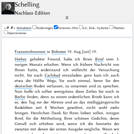
Schelling
Nachlass-Edition
☰
🔎︎
🔎︎
Me­ta­da­ten
Änderungen
Personen, Orte
Lit., Dok., Systeme
Themen
Querverweise
Franzensbrunnen
in
Böhmen
19. Aug˖[ust] 19
.
Hieher
, geliebter Freund, habe ich Ihren
Brief
vom
3.
vorigen Monats
erhalten. Wenn ich frühere Nachricht von
Ihnen hatte, widerstand ich vielleicht der Versuchung
nicht, Sie nach
Carlsbad
einzuladen; gern kam ich auch
etwa die Hälfte Wegs, Sie noch einmal, bevor Sie den
deutschen
Boden verlassen, zu umarmen und zu sprechen.
Nun hoffe ich sollen wenigstens diese Zeilen Sie noch in
Berlin
finden, denn zu einem ordentlichen Briefe kann ich
es, den Tag vor der Abreise und an das müßiggängerische
Badeleben seit 8 Wochen gewöhnt, nicht wohl mehr
bringen. Herzlichen Dank für Ihren lieben vollen, innigen
Brief, für die Mittheilung Ihrer schönen Gedichte, deren
Genuß sich erhöhen wird, wenn ich die Sonnette der
zweyten mit denen der ersten Ausgabe vergliche. Wann wir