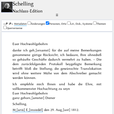
Schelling
Nachlass-Edition
☰
🔎︎
🔎︎
Me­ta­da­ten
Änderungen
Personen, Orte
Lit., Dok., Systeme
Themen
Querverweise
Euer Hochwohlgebohrn
danke ich geh˖[orsamst] für die auf meine Bemerkungen
genommene gütige Rücksicht; ich bedaure, Ihre ohnedieß
so gehäufte Geschäfte dadurch vermehrt zu haben. – Die
dem zurückfolgenden Protokoll beygefügte Bemerkung
betrifft bloß die Stellung; die gewünschte Translokation
wird ohne weitere Mühe von dem Abschreiber gemacht
werden können.
Ich empfehle mich Ihnen und habe die Ehre, mit
vollkommenster Hochachtung zu seyn
Euer Hochwohlgebohrn
ganz gehors˖[amster] Diener
Schelling.
M˖[ariä] E˖[insiedel]
den
29. Aug˖[ust] 1812
.