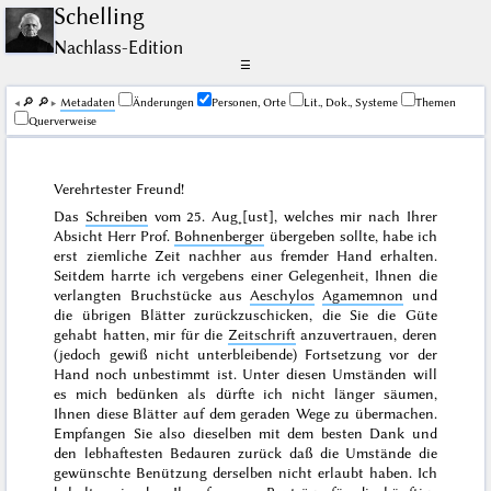
Schelling
Nachlass-Edition
☰
🔎︎
🔎︎
Me­ta­da­ten
Änderungen
Personen, Orte
Lit., Dok., Systeme
Themen
Querverweise
Verehrtester Freund!
Das
Schreiben
vom
25. Aug˖[ust]
, welches mir nach Ihrer
Absicht Herr Prof.
Bohnenberger
übergeben sollte, habe ich
erst ziemliche Zeit nachher aus fremder Hand erhalten.
Seitdem harrte ich vergebens einer Gelegenheit, Ihnen die
verlangten Bruchstücke aus
Aeschylos
Agamemnon
und
die übrigen Blätter zurückzuschicken, die Sie die Güte
gehabt hatten, mir für die
Zeitschrift
anzuvertrauen, deren
(jedoch gewiß nicht unterbleibende) Fortsetzung vor der
Hand noch unbestimmt ist. Unter diesen Umständen will
es mich bedünken als dürfte ich nicht länger säumen,
Ihnen diese Blätter auf dem geraden Wege zu übermachen.
Empfangen Sie also dieselben mit dem besten Dank und
den lebhaftesten Bedauren zurück daß die Umstände die
gewünschte Benützung derselben nicht erlaubt haben. Ich