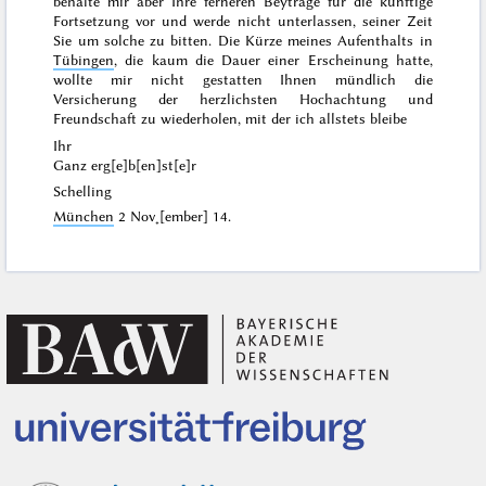
behalte mir aber Ihre ferneren Beyträge für die künftige
Fortsetzung vor und werde nicht unterlassen, seiner Zeit
Sie
um solche zu bitten. Die Kürze meines Aufenthalts in
Tübingen
, die kaum die Dauer einer Erscheinung hatte,
wollte mir nicht gestatten Ihnen mündlich die
Versicherung der herzlichsten Hochachtung und
Freundschaft zu wiederholen, mit der ich allstets bleibe
Ihr
Ganz erg[e]b[en]st[e]r
Schelling
München
2 Nov˖[ember] 14
.