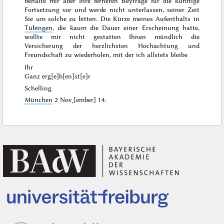
behalte mir aber Ihre ferneren Beyträge für die künftige
Fortsetzung vor und werde nicht unterlassen, seiner Zeit
Sie
um solche zu bitten. Die Kürze meines Aufenthalts in
Tübingen
, die kaum die Dauer einer Erscheinung hatte,
wollte mir nicht gestatten Ihnen mündlich die
Versicherung der herzlichsten Hochachtung und
Freundschaft zu wiederholen, mit der ich allstets bleibe
Ihr
Ganz erg[e]b[en]st[e]r
Schelling
München
2 Nov˖[ember] 14
.