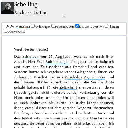
Schelling
Nachlass-Edition
☰
🔎︎
🔎︎
Me­ta­da­ten
Änderungen
Personen, Orte
Lit., Dok., Systeme
Themen
Querverweise
Verehrtester Freund!
Das
Schreiben
vom
25. Aug˖[ust]
, welches mir nach Ihrer
Absicht Herr Prof.
Bohnenberger
übergeben sollte, habe ich
erst ziemliche Zeit nachher aus fremder Hand erhalten.
Seitdem harrte ich vergebens einer Gelegenheit, Ihnen die
verlangten Bruchstücke aus
Aeschylos
Agamemnon
und
die übrigen Blätter zurückzuschicken, die Sie die Güte
gehabt hatten, mir für die
Zeitschrift
anzuvertrauen, deren
(jedoch gewiß nicht unterbleibende) Fortsetzung vor der
Hand noch unbestimmt ist. Unter diesen Umständen will
es mich bedünken als dürfte ich nicht länger säumen,
Ihnen diese Blätter auf dem geraden Wege zu übermachen.
Empfangen Sie also dieselben mit dem besten Dank und
den lebhaftesten Bedauren zurück daß die Umstände die
gewünschte Benützung derselben nicht erlaubt haben. Ich