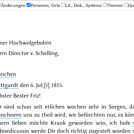
Änderungen
Personen, Orte
Lit., Dok., Systeme
Themen
Qu
iner Hochwolgebohrn
rn Director v. Schelling,
nchen
uttgardt
den
6. Jul˖[i] 1815
.
bster Bester Friz!
r sind schon seit etlichen wochen sehr in Sorgen, d
nchnern
uns zu theil wird, wir befürchten nur, es k
sern lieben möchte Krank geworden sein, ich hofe
fmedicussin
werde Dir doch richtig zugestelt worden s