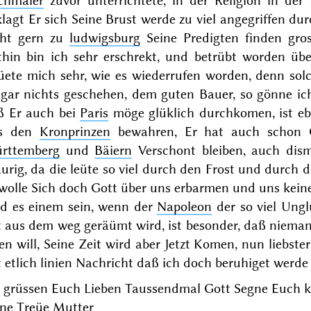
chmäier
zuvor unterrichtete, in der Religion in der
lagt Er sich Seine Brust werde zu viel angegriffen du
cht gern zu
ludwigsburg
Seine Predigten finden gros
zthin bin ich sehr erschrekt, und betrübt worden ü
üete mich sehr, wie es wiederrufen worden, denn solch
t gar nichts geschehen, dem guten Bauer, so gönne i
ß Er auch bei
Paris
möge glüklich durchkomen, ist ebe
s den
Kronprinzen
bewahren, Er hat auch schon G
rttemberg
und
Bäiern
Verschont bleiben, auch dis
urig, da die leüte so viel durch den Frost und durch d
wolle Sich doch Gott über uns erbarmen und uns kein
rd es einem sein, wenn der
Napoleon
der so viel Ungl
t aus dem weg geräümt wird, ist besonder, daß niem
en will, Seine Zeit wird aber Jetzt Komen, nun liebste
 etlich linien Nachricht daß ich doch beruhiget werde
r grüssen Euch Lieben Taussendmal Gott Segne Euch k
ine Treüe Mutter