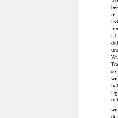
Ba
bek
re
le
fre
is
da
un
Wü
Tra
so 
wi
ha
leg
mit
wi
de