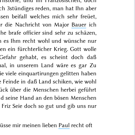
 Historie, und im Französischen, doch
rch 3stündiges reden, man hat Ihn aber
sen beifall welches mich sehr freüet,
ber die Nachricht von Major
Bauer
ich
e brafe officier sind sehr zu schäzen,
ch es Ihm recht wohl und wünsche nur
n ein fürchterlicher Krieg. Gott wolle
efahr gehabt, es sch
eint doch
daß
mal, in unserem Land wäre es gar Zu
ie viele einquartirungen gelitten haben
e Feinde in daß Land schiken, wie wohl
ück über die Menschen herbei geführt
and seine Hand an den bösen Menschen
r Friz Seie doch so gut und gib uns nur
üsse mir meinen lieben
Paul
recht oft