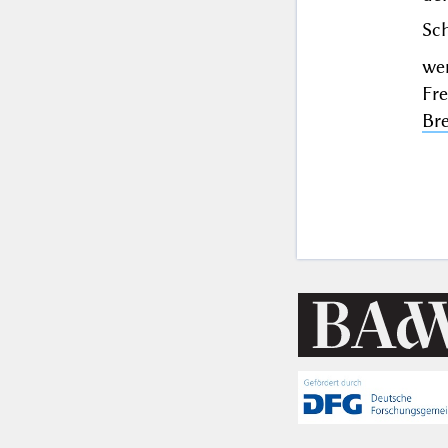
Sch
we
Fr
Bre