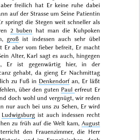
ber freilich hat Er keine ruhe dabei
ann auf der Strasse um Seine Patientin
 springt die Stegen weit schneller als
hren
2 buben
hat man die Kuhpoken
en,
groß
ist indessen auch sehr übel
t Er aber vom fieber befreit, Er macht
ein Alter, Karl sagt es auch, hingegen
Er ist gegenwärtig hier, in der
canz gehabt, da gieng Er Nachmittag
lich zu Fuß in
Denkendorf
an, Er läßt
fehlen, über den guten
Paul
erfreut Er
Kind doch wohl und vergnügt, wir reden
 nur auch bei uns zu Sehen, Er wird
n
Ludwigsburg
ist auch indessen recht
chen zu früh auf die Welt kam,
August
nterricht den
Frauenzimmer, die Herr