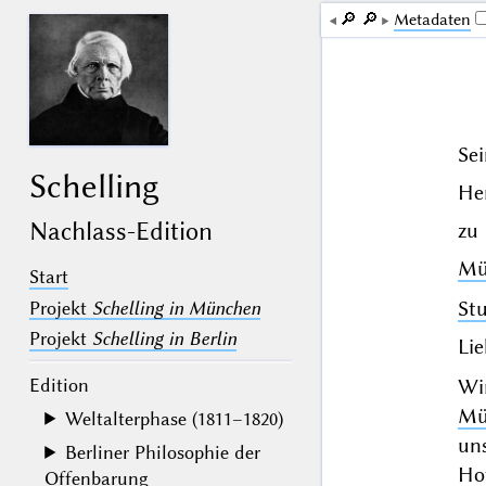
🔎︎
🔎︎
Me­ta­da­ten
Se
Schelling
Her
Nachlass-Edition
zu
Mü
Start
St
Projekt
Schelling in München
Projekt
Schelling in Berlin
Lie
Edition
Wi
Mü
Weltalterphase (1811–1820)
un
Berliner Philosophie der
Ho
Offenbarung