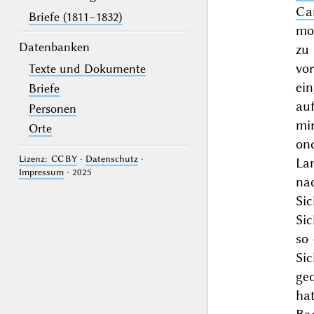
Ca
Briefe (1811–1832)
mor
Datenbanken
zu 
vo
Texte und Dokumente
ei
Briefe
auf
Personen
mir
Orte
on
Lizenz: CC BY
·
Datenschutz
·
La
Impressum
· 2025
na
Si
Sic
so
Si
ge
ha