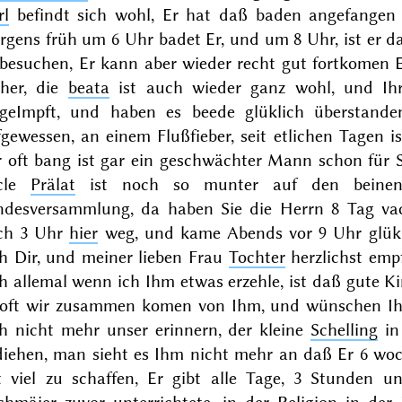
rl
befindt sich wohl, Er hat daß baden angefangen a
gens früh um 6 Uhr badet Er, und um 8 Uhr, ist er d
besuchen, Er kann aber wieder recht gut fortkomen Er
rher, die
beata
ist auch wieder ganz wohl, und I
ngeImpft, und haben es beede
glüklich überstand
gewessen, an einem Flußfieber, seit etlichen Tagen is
 oft bang ist gar ein geschwächter Mann schon für S
cle
Prälat
ist noch so munter auf den beinen, 
ndesversammlung, da haben Sie die Herrn 8 Tag va
ch 3 Uhr
hier
weg, und kame Abends vor 9 Uhr glük
ch Dir, und meiner lieben Frau
Tochter
herzlichst emp
h allemal wenn ich Ihm etwas erzehle, ist daß gute 
 oft wir zusammen komen von Ihm, und wünschen Ihn
ch nicht mehr unser erinnern, der kleine
Schelling
i
diehen, man sieht es Ihm nicht mehr an daß Er 6 wo
t viel zu schaffen, Er gibt alle Tage, 3 Stunden u