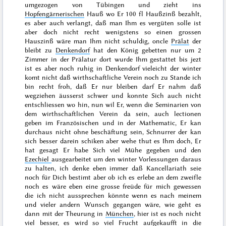
umgezogen von Tübingen und zieht ins
Hopfengärnerischen
Hauß wo Er 100 fl Haußzinß bezahlt,
es aber auch verlangt, daß man Ihm es vergüten solle ist
aber doch nicht recht wenigstens so einen grossen
Hauszinß wäre man Ihm nicht schuldig, oncle
Prälat
der
bleibt zu
Denkendorf
hat den König gebetten nur um 2
Zimmer in der Prälatur dort wurde Ihm gestattet
bis jezt
ist es aber noch ruhig in Denkendorf vieleicht der winter
komt nicht daß wirthschaftliche Verein noch zu Stande ich
bin recht froh, daß Er nur bleiben darf Er nahm daß
wegziehen äusserst schwer und konnte Sich auch nicht
entschliessen wo hin, nun wil Er, wenn die Seminarien von
dem wirthschaftlichen Verein da sein, auch lectionen
geben im Französischen und in der Mathematic, Er kan
durchaus nicht ohne beschäftung sein, Schnurrer der kan
sich besser darein schiken aber wehe thut es Ihm doch, Er
hat gesagt Er habe Sich viel Mühe gegeben und den
Ezechiel
ausgearbeitet um den winter Vorlessungen daraus
zu halten, ich denke eben immer daß Kancellariath seie
noch für Dich bestimt aber ob ich es erlebe an dem zweifle
noch es wäre eben eine grosse freüde für mich gewessen
die ich nicht aussprechen könnte wenn es nach meinem
und vieler andern Wunsch gegangen wäre, wie geht es
dann mit der Theurung in
München
, hier ist es noch nicht
viel besser, es wird so viel Frucht aufgekaufft in die