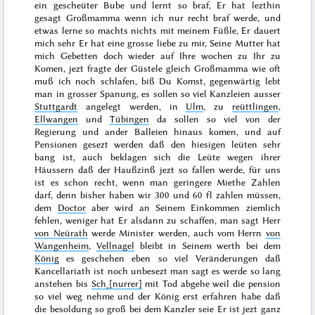
ein gescheüter Bube und lernt so braf, Er hat lezthin
gesagt Großmamma wenn ich nur recht braf werde, und
etwas lerne so machts nichts mit meinem Füßle, Er dauert
mich sehr Er hat eine grosse liebe zu mir, Seine Mutter hat
mich Gebetten doch wieder auf Ihre wochen zu Ihr zu
Komen, jezt fragte der Güstele gleich Großmamma wie oft
muß ich noch schlafen, biß Du Komst, gegenwärtig lebt
man in grosser Spanung, es sollen so viel Kanzleien ausser
Stuttgardt
angelegt werden, in
Ulm
, zu
reüttlingen
,
Ellwangen
und
Tübingen
da sollen so viel von der
Regierung und ander Balleien hinaus komen, und auf
Pensionen gesezt werden daß den hiesigen leüten sehr
bang ist, auch beklagen sich die Leüte wegen ihrer
Häussern daß der Haußzinß jezt so fallen werde, für uns
ist es schon recht, wenn man geringere Miethe Zahlen
darf, denn bisher haben wir 300 und 60 fl zahlen müssen,
dem
Doctor
aber wird an Seinem Einkommen ziemlich
fehlen, weniger hat Er alsdann zu schaffen, man sagt Herr
von Neürath
werde Minister werden, auch vom Herrn
von
Wangenheim
,
Vellnagel
bleibt in Seinem werth bei dem
König
es geschehen eben so viel Veränderungen daß
Kancellariath ist noch unbesezt man sagt es werde so lang
anstehen bis
Sch˖[nurrer]
mit Tod abgehe weil die pension
so viel weg nehme und der König erst erfahren habe daß
die besoldung so groß bei dem Kanzler seie Er ist jezt ganz