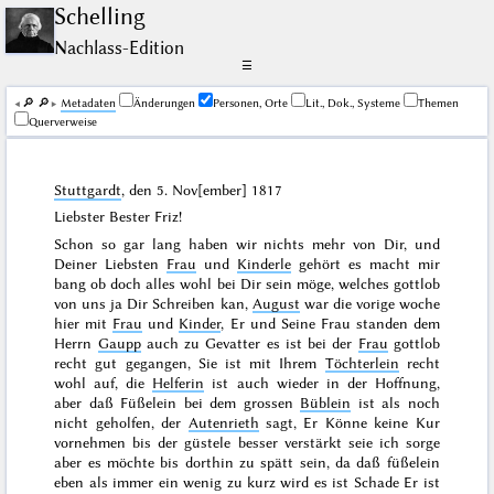
Schelling
Nachlass-Edition
☰
🔎︎
🔎︎
Me­ta­da­ten
Änderungen
Personen, Orte
Lit., Dok., Systeme
Themen
Querverweise
Stuttgardt
, den
5. Nov[ember] 1817
Liebster Bester Friz!
Schon so gar lang haben wir nichts mehr von Dir, und
Deiner Liebsten
Frau
und
Kinderle
gehört es macht mir
bang ob doch alles wohl bei Dir sein möge, welches gottlob
von uns ja Dir Schreiben kan,
August
war die vorige woche
hier mit
Frau
und
Kinder
, Er und Seine Frau standen dem
Herrn
Gaupp
auch zu Gevatter es ist bei der
Frau
gottlob
recht gut gegangen, Sie ist mit Ihrem
Töchterlein
recht
wohl auf, die
Helferin
ist auch wieder in der Hoffnung,
aber daß Füßelein bei dem grossen
Büblein
ist als noch
nicht geholfen, der
Autenrieth
sagt, Er Könne keine Kur
vornehmen bis der güstele besser verstärkt seie ich sorge
aber es möchte bis dorthin zu spätt sein, da daß füßelein
eben als immer ein wenig zu kurz wird es ist Schade Er ist