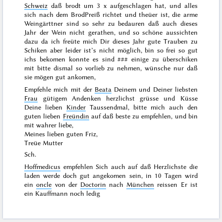
Schweiz
daß brodt um 3 x aufgeschlagen hat, und alles
sich nach dem BrodPreiß richtet und theüer ist, die arme
Weingärttner sind so sehr zu bedauren daß auch dieses
Jahr der Wein nicht gerathen, und so schöne aussichten
dazu da
ich freüte mich Dir dieses Jahr gute Trauben zu
Schiken aber leider ist’s nicht möglich, bin so frei so gut
ichs bekomen konnte es sind
###
einige zu überschiken
mit bitte dismal so vorlieb zu nehmen, wünsche nur daß
sie mögen gut ankomen,
Empfehle mich mit der
Beata
Deinem und Deiner liebsten
Frau
gütigem Andenken herzlichst grüsse und Küsse
Deine lieben
Kinder
Taussendmal, bitte mich auch den
guten lieben
Freündin
auf daß beste zu empfehlen, und bin
mit wahrer liebe,
Meines lieben guten Friz,
Treüe Mutter
Sch.
Hoffmedicus
empfehlen Sich auch auf daß Herzlichste die
laden werde doch gut angekomen sein, in 10 Tagen wird
ein
oncle
von der
Doctorin
nach
München
reissen Er ist
ein Kauffmann noch ledig