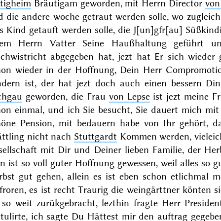
etigheim
Bräuti
gam geworden, mit Herrn Director
von
d die andere woche getraut werden solle, wo zuglei
s Kind getauft werden solle, die J[un]gfr[au] Süßkindi
rem Herrn Vatter Seine Haußhaltung geführt un
schwistricht abgegeben hat, jezt hat Er sich wieder
hon wieder in der Hoffnung, Dein Herr Compromoti
ndern ist, der hat jezt doch auch einen bessern Di
chgau
geworden, die Frau
von
Lepse
ist jezt meine F
on einmal, und ich Sie besucht, Sie dauert mich mit
höne Pension, mit bedauern habe von Ihr gehört, 
ättling nicht nach
Stuttgardt
Kommen werden, vieleicht
ellschaft mit Dir und Deiner lieben Familie, der
Her
 ist so voll guter Hoffnung gewessen, weil alles so 
rbst gut gehen, allein es ist eben schon etlichmal 
froren, es ist recht Traurig die weingärttner könten 
e so weit zurükgebracht, lezthin fragte Herr
Preside
atulirte, ich sagte Du Hättest mir den auftrag gegeb