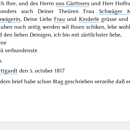
ch Ihre, und des Herrn
von Gärttners
und Herr Hoffr
sonders auch Deiner Theüren Frau
Schwäger 
hwägerin
, Deine Liebe
Frau
und
Kinderle
grüsse und k
uben noch zeitig werden wil Ihnen schiken, lebe wohl L
 den lieben Deinigen, ich bin mit zärtlichster liebe,
ine
eü verbundenste
.
uttgardt
den
5. october 1817
dem brief habe schon 8tag geschrieben verzeihe daß er