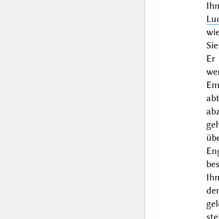
Ih
Lu
wie
Sie
Er
we
Em
abt
abz
geh
üb
En
be
Ih
de
ge
ste