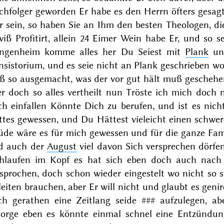
hfolger geworden Er habe es den Herrn öfters gesagt 
r sein, so haben Sie an Ihm den besten Theologen, d
iß Profitirt, allein 24 Eimer Wein habe Er, und so 
ngenheim komme alles her Du Seiest mit
Plank
und
nsistorium, und es seie nicht an Plank geschrieben 
oß so ausgemacht, was der vor gut hält muß geschehen
er doch so alles vertheilt nun Tröste ich mich doch
h einfallen Könnte Dich zu berufen, und ist es nicht,
ttes gewessen, und Du Hättest vieleicht einen schw
üde wäre es für mich gewessen und für die ganze Famil
d auch der
August
viel davon Sich versprechen dörfe
thlaufen im Kopf es hat sich eben doch auch nach S
sprochen, doch schon wieder eingestelt wo nicht so s
eiten brauchen, aber Er will nicht und glaubt es geni
ch gerathen eine Zeitlang
seide
###
aufzulegen, abe
sorge eben es könnte einmal schnel eine Entzündu