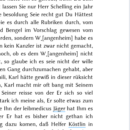
lassen Sie nur Herr Schelling ein Jahr
ie besoldung Seie recht gut Du Hättest
seie es durch alle Rubriken durch, vom
 Bengel im Vorschlag gewesen vom
worden, sondern W˖[angenheim] habe es
 kein Kanzler ist zwar nicht gemacht,
 noch, ob es dem W˖[angenheim] nicht
 so glaube ich es seie nicht der wille
eren Gang durchzumachen gehabt, aber
i, Karl hätte gewiß in dieser rüksicht
n, Karl macht mir oft bang mit Seinem
einer reisse von der Er sich so viel
tark ich meine als, Er solte etwas zum
re Ihn der leibmedicus
Jäger
hat Ihm es
r Er hat es bisher nicht gethan ich
ng dazu komen, daß Helfer
Köstlin
in