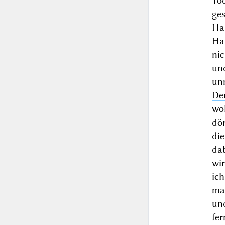
To
ge
Ha
Hau
ni
und
un
De
wo
dö
di
da
wi
ich
ma
un
fe