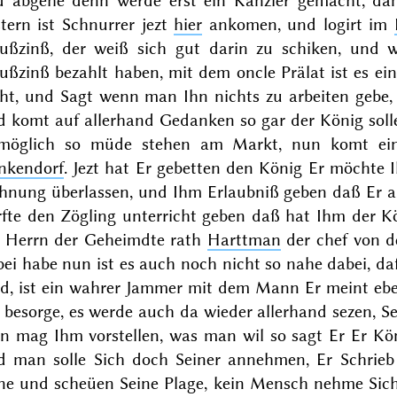
d abgehe denn werde erst ein Kanzler gemacht, dam
stern
ist Schnurrer jezt
hier
ankomen, und logirt im
ußzinß, der weiß sich gut darin zu schiken, und 
ßzinß bezahlt haben, mit dem oncle Prälat ist es ei
cht, und Sagt wenn man Ihn nichts zu arbeiten gebe, 
 komt auf allerhand Gedanken so gar der König solle
möglich so müde stehen am Markt, nun komt ein 
nkendorf
. Jezt hat Er gebetten den König Er möchte 
h
nung überlassen, und Ihm Erlaubniß geben daß Er 
rfte den Zögling unterricht geben daß hat Ihm der K
e Herrn der Geheimdte rath
Harttman
der chef von de
bei habe nun ist es auch noch nicht so nahe dabei, 
rd, ist ein wahrer Jammer mit dem Mann Er meint ebe
 besorge, es werde auch da wieder allerhand sezen, Se
n mag Ihm vorstellen, was man wil so sagt Er Er K
d man solle Sich doch Seiner annehmen, Er Schrieb
rne und scheüen Seine Plage, kein Mensch nehme Sich 