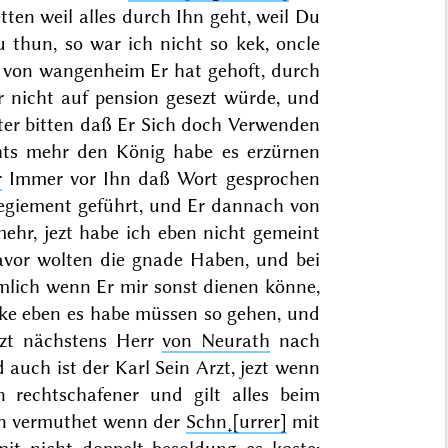
ten weil alles durch Ihn geht, weil Du
u thun, so war ich nicht so kek, oncle
 von wangenheim Er hat gehoft, durch
nicht auf pension gesezt würde, und
ter bitten daß Er Sich doch Verwenden
chts mehr den König habe es erzürnen
r
Immer vor Ihn daß Wort gesprochen
 Regiement geführt, und Er dannach von
ehr, jezt habe ich eben nicht gemeint
avor wolten die gna
de Haben, und bei
lich wenn Er mir sonst dienen könne,
nke eben es habe müssen so gehen, und
jezt nächstens Herr
von Neurath
nach
d auch ist der Karl Sein Arzt, jezt wenn
 rechtschafener und gilt alles beim
an vermuthet wenn der
Schn˖[urrer]
mit