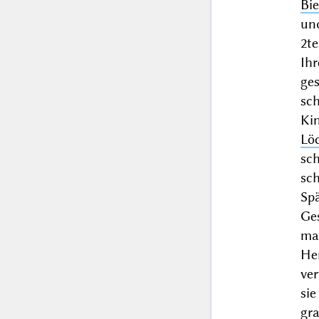
Bi
un
2te
Ih
ge
sc
Ki
Lö
sch
sc
Sp
Ges
man
He
ver
si
gr