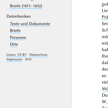
gut
Briefe (1811–1832)
Lie
Datenbanken
Prä
Se
Texte und Dokumente
Sc
Briefe
mö
Personen
mü
Orte
hab
Lizenz: CC BY
·
Datenschutz
·
Ih
Impressum
· 2025
daß
de
so
vi
Mü
Du
W˖