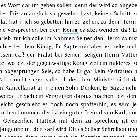
es Wort darum geben sollen, denn der wird so angebet
ber Friz anfänglich so gewehrt hast, keinen Schritt z
lat
hat mich so gebetten hin zu gehen, zu dem Herrn
ine versprechen bei dem
König
es abzuwenden daß Er 
hrieb mir ich solle im Nahmen Seiner den Herrn Minis
chte bei dem König, Er Sagte mir aber es helfe ni
ssen, daß der Prälat bei Seinem seligen Herrn
Vatte
e, wo jezt der gegenwärtige König viel ein milderes
m abgesprungen Seie, so habe Er gar kein Vertrauen m
 ich nicht sagen solle, ob der Herr Minister nicht d
m Kancellariat an meinen Sohn Denken, Er Sagte nehm
 werde Er Sich ein Vergnügen daraus machen, jezt de
eleicht geschieht es doch noch spätterhin, es wird 
nchen
kommen der ist ein guter Freünd von
Karl
, un
 Gelegenheit Hättest mit dem zu sprechen, ist ein
[angenheim] der Karl wird Dir es Selber Schreiben m