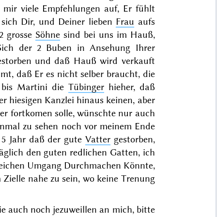
mir viele Empfehlungen auf, Er fühlt
 sich Dir, und Deiner lieben
Frau
aufs
 2 grosse
Söhne
sind bei uns im Hauß,
 Sich der 2 Buben in Ansehung Ihrer
estorben und daß Hauß wird verkauft
t, daß Er es nicht selber braucht, die
 bis
Martini
die
Tübinger
hieher, daß
r hiesigen Kanzlei hinaus keinen, aber
er fortkomen solle, wünschte nur auch
nmal zu sehen noch vor meinem Ende
s
5 Jahr
daß der gute
Vatter
gestorben,
äglich den guten redlichen Gatten, ich
breichen Umgang Durchmachen Könnte,
m Zielle nahe zu sein, wo keine Trenung
e auch noch jezuweillen an mich, bitte