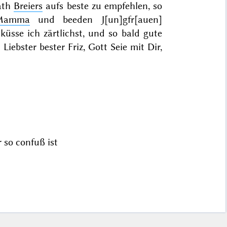
ath
Breiers
aufs beste zu empfehlen, so
Mamma
und beeden J[un]gfr[auen]
üsse ich zärtlichst, und so bald gute
iebster bester Friz, Gott Seie mit Dir,
 so confuß ist