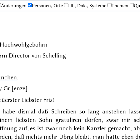
Änderungen
Personen, Orte
Lit., Dok., Systeme
Themen
Qu
. Hochwohlgebohrn
rn Director von Schelling
nchen
.
y Gr˖[enze]
üerster Liebster Friz!
h habe dismal daß Schreiben so lang anstehen lass
inem liebsten Sohn gratuliren dörfen, zwar mir s
fnung auf, es ist zwar noch kein Kanzler gemacht, aber 
rden, daß nichts mehr Übrig bleibt, man hätte eben