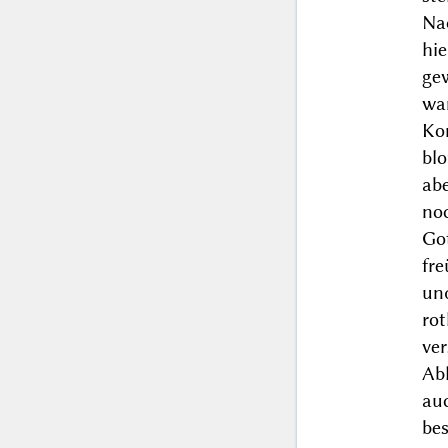
Nac
hie
gew
wa
Ko
bl
ab
noc
Go
fre
un
ro
ver
Abl
au
be