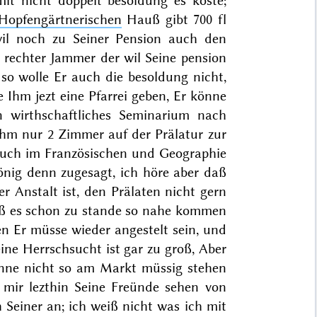
it nicht doppelt besoldung es koste;
Hopfengärtnerischen
Hauß gibt 700 fl
wil noch zu Seiner Pension auch den
n rechter Jammer der wil Seine pension
so wolle Er auch die besoldung nicht,
 Ihm jezt eine Pfarrei geben, Er könne
wirthschaftliches Seminarium nach
Ihm nur 2 Zimmer auf der Prälatur zur
auch im Französischen und Geographie
önig denn zugesagt, ich höre aber daß
r Anstalt ist, den Prälaten nicht gern
daß es schon zu stande so nahe kommen
n Er müsse wieder angestelt sein, und
ine Herrschsucht ist gar zu groß, Aber
önne nicht so am Markt müssig stehen
 mir lezthin Seine Freünde sehen von
Seiner an; ich weiß nicht was ich mit