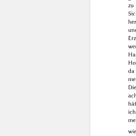
zu
Sic
her
un
Er
wer
Ha
Hof
da
me
Die
ach
hät
ich
meh
wie