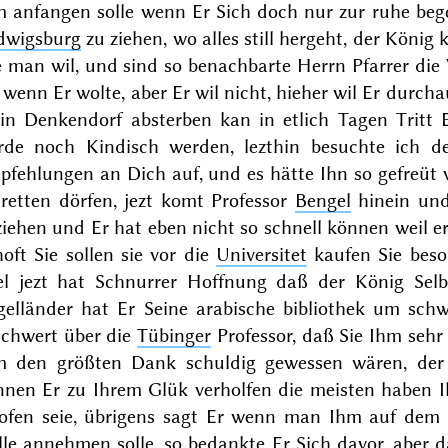
m anfangen solle wenn Er Sich doch nur zur ruhe beg
dwigsburg
zu ziehen, wo alles still hergeht, der Köni
 man wil, und sind so benachbarte Herrn Pfarrer die
 wenn Er wolte, aber Er wil nicht, hieher wil Er durch
 in Denkendorf absterben kan in etlich Tagen Tritt 
rde noch Kindisch werden, lezthin besuchte ich d
pfehlungen an Dich auf, und es hätte Ihn so gefreüt
retten dörfen, jezt komt Professor
Bengel
hinein und
iehen und Er hat eben nicht so schnell können weil er 
oft Sie sollen sie vor die
Universitet
kaufen Sie beso
el jezt hat Schnurrer Hoffnung daß der König Selb
gelländer
hat Er Seine arabische bibliothek um schw
schwert über die
Tübinger
Professor, daß Sie Ihm sehr 
m den größten Dank schuldig gewessen wären, der
nnen Er zu Ihrem Glük verholfen die meisten haben I
lofen seie, übrigens sagt Er wenn man Ihm auf dem T
lle annehmen solle, so bedankte Er Sich davor, aber 