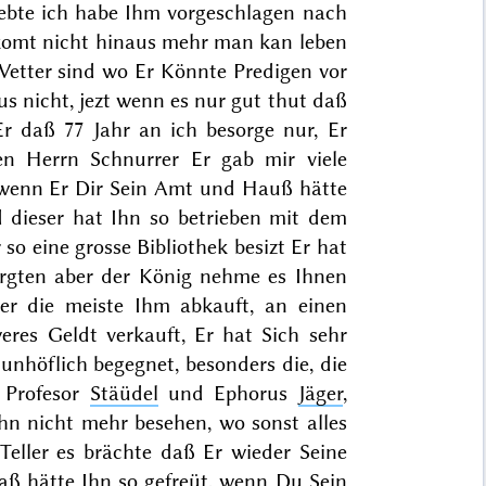
ebte ich habe Ihm vorgeschlagen nach
g komt nicht hinaus mehr man kan leben
 Vetter sind wo Er Könnte Predigen vor
aus nicht, jezt wenn es nur gut thut daß
Er daß 77 Jahr an ich besorge nur, Er
en Herrn Schnurrer Er gab mir viele
 wenn Er Dir Sein Amt und Hauß hätte
 dieser hat Ihn so betrieben mit dem
so eine grosse Bibliothek besizt Er hat
rgten aber der König nehme es Ihnen
er die meiste Ihm abkauft, an einen
eres Geldt verkauft, Er hat Sich sehr
unhöflich begegnet, besonders die, die
 Profesor
Stäüdel
und Ephorus
Jäger
,
hn nicht mehr besehen, wo sonst alles
eller es brächte daß Er wieder Seine
daß hätte Ihn so gefreüt, wenn Du Sein