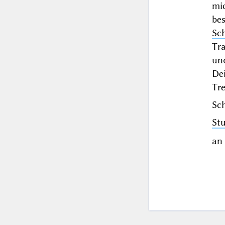
mi
be
Sc
Tra
und
De
Tr
Sch
St
an 