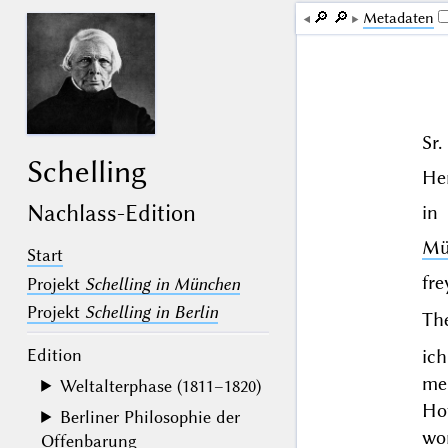
🔎︎
🔎︎
Me­ta­da­ten
Sr
Schelling
Her
Nachlass-Edition
in
Mü
Start
fre
Projekt
Schelling in München
Projekt
Schelling in Berlin
The
Edition
ic
me
Weltalterphase (1811–1820)
Hof
Berliner Philosophie der
wo
Offenbarung