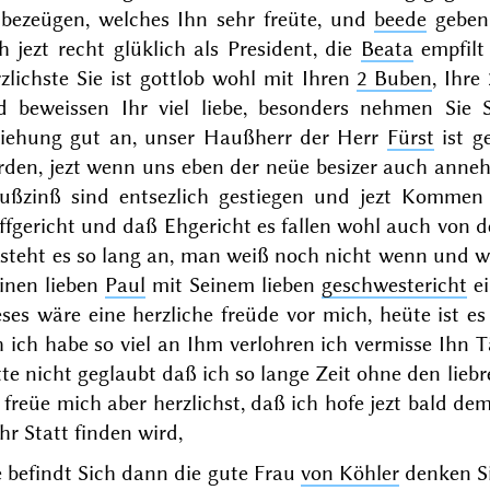
 bezeügen, welches Ihn sehr freüte, und
beede
geben 
h jezt recht glüklich als President, die
Beata
empfilt
zlichste Sie ist gottlob wohl mit Ihren
2 Buben
, Ihre
d beweissen Ihr viel liebe, besonders nehmen Sie
ziehung gut an, unser Haußherr der Herr
Fürst
ist g
den, jezt wenn uns eben der neüe besizer auch annehm
ußzinß sind entsezlich gestiegen und jezt Kommen
fgericht und daß Ehgericht es fallen wohl auch von de
 steht es so lang an, man weiß noch nicht wenn und w
inen lieben
Paul
mit Seinem lieben
geschwestericht
ei
ses wäre eine herzliche freüde vor mich, heüte ist e
 ich habe so viel an Ihm verlohren ich vermisse Ihn T
te nicht geglaubt daß ich so lange Zeit
ohne den lie
 freüe mich aber herzlichst, daß ich hofe jezt bald de
r Statt finden wird,
 befindt Sich dann die gute Frau
von Köhler
denken Si