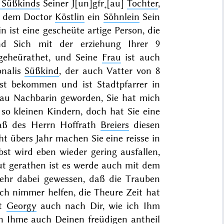
 Süßkinds
Seiner J[un]gfr˖[au]
Tochter
,
ch dem Doctor
Köstlin
ein
Söhnlein
Sein
n ist eine gescheüte artige Person, die
d Sich mit der erziehung Ihrer 9
 geheürathet, und Seine
Frau
ist auch
onalis
Süßkind
, der auch Vatter von 8
nst bekommen und ist Stadtpfarrer in
rau Nachbarin geworden, Sie hat mich
 so kleinen Kindern, doch hat Sie eine
daß des Herrn Hoffrath
Breiers
diesen
 übers Jahr machen Sie eine reisse in
bst
wird eben wieder gering ausfallen,
gut gerathen ist es werde auch mit dem
mehr dabei gewessen, daß die Trauben
sich nimmer helfen, die Theure Zeit hat
nt
Georgy
auch nach Dir, wie ich Ihm
en Ihme auch Deinen freüdigen antheil