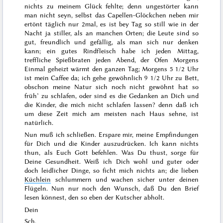
nichts zu meinem Glück fehlte; denn ungestörter kann
man nicht seyn, selbst das Capellen-Glöckchen neben mir
ertönt täglich nur 2mal, es ist bey Tag so still wie in der
Nacht ja stiller, als an manchen Orten; die Leute sind so
gut, freundlich und gefällig, als man sich nur denken
kann; ein gutes Rindfleisch habe ich jeden Mittag,
treffliche
Spießbraten jeden Abend, der Ofen Morgens
Einmal geheizt wärmt den ganzen Tag; Morgens 5 1/2 Uhr
ist mein Caffee da; ich gehe gewöhnlich 9 1/2 Uhr zu Bett,
obschon meine Natur sich noch nicht gewöhnt hat so
früh’ zu schlafen, oder sind es die Gedanken an Dich und
die Kinder, die mich nicht schlafen lassen? denn daß ich
um diese Zeit mich am meisten nach Haus sehne, ist
natürlich.
Nun muß ich schließen. Erspare mir, meine Empfindungen
für Dich und die Kinder auszudrücken. Ich kann nichts
thun, als Euch Gott befehlen. Was Du thust, sorge für
Deine
Gesundheit. Weiß ich
Dich
wohl und guter oder
doch leidlicher Dinge, so ficht mich nichts an; die lieben
Küchlein
schlummern und wachen sicher unter deinen
Flügeln. Nun nur noch den Wunsch, daß Du den Brief
lesen könnest, den so eben der Kutscher abholt.
Dein
Sch.