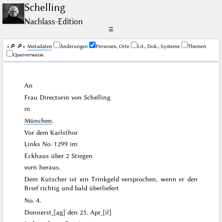
Schelling
Nachlass-Edition
☰
🔎︎
🔎︎
Me­ta­da­ten
Änderungen
Personen, Orte
Lit., Dok., Systeme
Themen
Querverweise
An
Frau Directorin von
Schelling
in
München
.
Vor dem Karlsthor
Links No. 1299 im
Eckhaus über 2 Stiegen
vorn heraus.
Dem Kutscher ist ein Trinkgeld versprochen, wenn er den
Brief richtig und bald überliefert
No. 4.
Donnerst˖[ag] den 25. Apr˖[il]