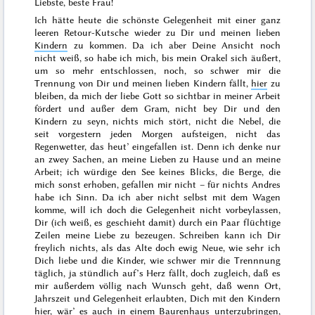
Liebste, beste Frau!
Ich hätte heute die schönste Gelegenheit mit einer ganz
leeren Retour-Kutsche wieder zu Dir und meinen lieben
Kindern
zu kommen. Da ich aber
Deine
Ansicht noch
nicht weiß, so habe ich mich, bis mein Orakel sich äußert,
um so mehr entschlossen, noch, so schwer mir die
Trennung von Dir und meinen lieben Kindern fällt,
hier
zu
bleiben, da mich der liebe Gott so sichtbar in meiner Arbeit
fördert und außer dem Gram, nicht bey Dir und den
Kindern zu seyn, nichts mich stört, nicht die Nebel, die
seit
vorgestern
jeden Morgen aufsteigen, nicht das
Regenwetter, das heut’ eingefallen ist. Denn ich denke nur
an zwey Sachen, an meine Lieben zu Hause und an meine
Arbeit; ich würdige den See keines Blicks, die Berge, die
mich sonst erhoben, gefallen mir nicht – für nichts Andres
habe ich Sinn. Da ich aber nicht selbst mit dem Wagen
komme, will
ich doch die Gelegenheit nicht vorbeylassen,
Dir (ich weiß, es geschieht damit) durch ein Paar flüchtige
Zeilen meine Liebe zu bezeugen. Schreiben kann ich Dir
freylich nichts, als das Alte doch ewig Neue, wie sehr ich
Dich liebe und die Kinder, wie schwer mir die Trennnung
täglich, ja stündlich auf’s Herz fällt, doch zugleich, daß es
mir außerdem völlig nach Wunsch geht, daß wenn Ort,
Jahrszeit und Gelegenheit erlaubten, Dich mit den Kindern
hier, wär’ es auch in einem Baurenhaus unterzubringen,