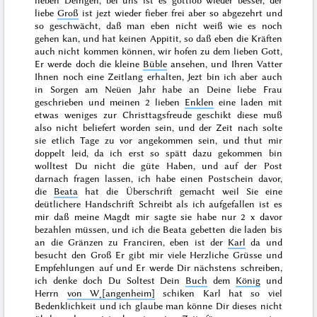
lieben Deingen, bei uns ist es gottlob wieder besser, der
liebe
Groß
ist jezt wieder fieber frei aber so abgezehrt und
so geschwächt, daß man eben nicht weiß wie es noch
gehen kan, und hat keinen Appitit, so daß eben die Kräften
auch nicht kommen können, wir hofen zu dem lieben Gott,
Er werde doch die kleine
Büble
ansehen, und Ihren Vatter
Ihnen noch eine Zeitlang erhalten, Jezt bin ich aber auch
in Sorgen am
Neüen Jahr
habe an Deine liebe Frau
geschrieben und meinen 2 lieben
Enklen
eine laden mit
etwas weniges zur Christtagsfreude geschikt diese muß
also nicht beliefert worden sein, und der Zeit nach solte
sie etlich Tage zu
vor angekommen sein, und thut mir
doppelt leid, da ich erst so spätt dazu gekommen bin
wolltest Du nicht die güte Haben, und auf der Post
darnach fragen lassen, ich habe einen Postschein davor,
die
Beata
hat die Überschrift gemacht weil Sie eine
deütlichere Handschrift Schreibt als ich aufgefallen ist es
mir daß meine Magdt mir sagte sie habe nur 2 x davor
bezahlen müssen, und ich die Beata gebetten die laden bis
an die Gränzen zu Franciren, eben ist der
Karl
da und
besucht den Groß Er gibt mir viele Herzliche Grüsse und
Empfehlungen auf und Er werde Dir nächstens schreiben,
ich denke doch Du Soltest Dein
Buch
dem
König
und
Herrn
von W˖[angenheim]
schiken Karl hat so viel
Bedenklichkeit und ich glaube man könne Dir dieses nicht