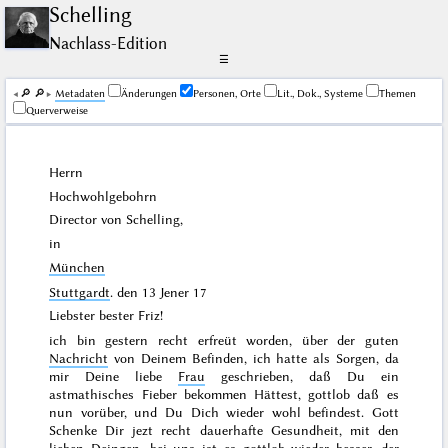
Schelling
Nachlass-Edition
☰
🔎︎
🔎︎
Me­ta­da­ten
Änderungen
Personen, Orte
Lit., Dok., Systeme
Themen
Querverweise
Herrn
Hochwohlgebohrn
Director von Schelling,
in
München
Stuttgardt
. den
13 Jener 17
Liebster bester Friz!
ich bin
gestern
recht erfreüt worden, über der guten
Nachricht
von Deinem Befinden, ich hatte als Sorgen, da
mir Deine liebe
Frau
geschrieben, daß Du ein
astmathisches Fieber bekommen Hättest, gottlob daß es
nun vorüber, und Du Dich wieder wohl befindest. Gott
Schenke Dir jezt recht dauerhafte Gesundheit, mit den