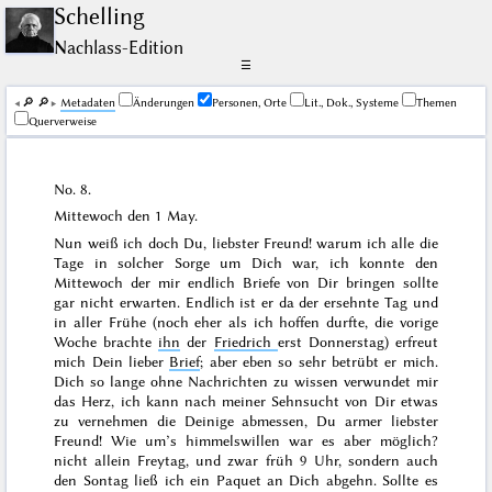
Schelling
Nachlass-Edition
☰
🔎︎
🔎︎
Me­ta­da­ten
Änderungen
Personen, Orte
Lit., Dok., Systeme
Themen
Querverweise
No. 8.
Mittewoch den
1 May
.
Nun weiß ich doch Du, liebster Freund! warum ich alle die
Tage in solcher Sorge um Dich war, ich konnte den
Mittewoch der mir endlich Briefe von Dir bringen sollte
gar nicht erwarten. Endlich ist er da der ersehnte Tag und
in aller Frühe (noch eher als ich hoffen durfte, die vorige
Woche brachte
ihn
der
Friedrich
erst
Donnerstag
) erfreut
mich Dein lieber
Brief
; aber eben so sehr betrübt er mich.
Dich so lange ohne Nachrichten zu wissen verwundet mir
das Herz, ich kann nach meiner Sehnsucht von Dir etwas
zu vernehmen die Deinige abmessen, Du armer liebster
Freund! Wie um’s himmelswillen war es aber möglich?
nicht allein
Freytag
, und zwar früh 9 Uhr, sondern auch
den
Sontag
ließ ich ein Paquet an Dich abgehn. Sollte es