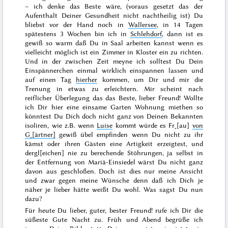
– ich denke das Beste wäre, (voraus gesetzt das der
Aufenthalt Deiner Gesundheit nicht nachtheilig ist) Du
bliebst vor der Hand noch in
Wallersee
, in 14 Tagen
spätestens 3 Wochen bin ich in
Schlehdorf
, dann ist es
gewiß so warm daß Du in Saal arbeiten kannst wenn es
vielleicht möglich ist ein Zimmer in Kloster ein zu richten.
Und in der zwischen Zeit meyne ich solltest Du
Dein
Einspännerchen einmal wirklich einspannen lassen und
auf einen Tag
hierher
kommen, um Dir und mir die
Trenung in etwas zu erleichtern. Mir scheint nach
reiflicher Überlegung das das Beste, lieber Freund! Wollte
ich Dir hier eine einsame Garten Wohnung miethen so
könntest Du Dich doch nicht ganz von Deinen Bekannten
isoliren, wie z.B. wenn
Luise
kommt würde es Fr˖[au]
von
G˖[ärtner]
gewiß übel empfinden wenn Du nicht zu ihr
kämst oder ihren Gästen eine Artigkeit erzeigtest, und
dergl[eichen] nie zu berechende Stöhrungen, ja selbst in
der Entfernung von Mariä-Einsiedel wärst Du nicht ganz
davon
aus geschloßen. Doch ist dies nur
meine
Ansicht
und zwar gegen meine
Wünsche
denn daß ich Dich je
näher je lieber hätte weißt Du wohl. Was sagst
Du
nun
dazu?
Für heute Du lieber, guter, bester Freund! rufe ich Dir die
süßeste Gute Nacht zu. Früh und Abend begrüße ich