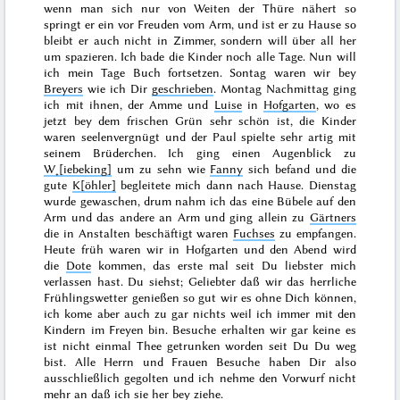
wenn man sich nur von Weiten der Thüre nähert so
springt er ein vor Freuden vom Arm, und ist er zu Hause so
bleibt er auch nicht in Zimmer, sondern will über all her
um spazieren. Ich bade die Kinder noch alle Tage. Nun will
ich mein Tage Buch fortsetzen. Sontag waren wir bey
Breyers
wie ich Dir
geschrieben
.
Montag
Nachmittag ging
ich mit ihnen, der Amme und
Luise
in
Hofgarten
, wo es
jetzt bey dem
frischen Grün sehr schön ist, die Kinder
waren seelenvergnügt und der Paul spielte sehr artig mit
seinem Brüderchen. Ich ging einen Augenblick zu
W˖[iebeking]
um zu sehn wie
Fanny
sich befand und die
gute
K[öhler]
begleitete mich dann nach Hause.
Dienstag
wurde gewaschen, drum nahm ich das eine Bübele auf den
Arm und das andere an Arm und ging allein zu
Gärtners
die in Anstalten beschäftigt waren
Fuchses
zu empfangen.
Heute früh waren wir in Hofgarten und den Abend wird
die
Dote
kommen, das erste mal seit Du liebster mich
verlassen hast. Du siehst; Geliebter daß wir das herrliche
Frühlingswetter genießen so gut wir es ohne Dich können,
ich kome aber auch zu gar nichts weil ich immer mit den
Kindern im Freyen bin. Besuche erhalten wir gar
keine
es
ist
nicht einmal
Thee getrunken worden seit Du Du weg
bist. Alle Herrn und Frauen Besuche haben
Dir
also
ausschließlich
gegolten und ich nehme den Vorwurf nicht
mehr an daß ich sie her bey ziehe.