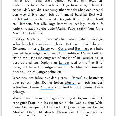
immer Dein Bild statt Deiner, es ist mir jetzt ein
unbeschreiblicher Wunsch. Am Tage beschäftige ich mich
so viel daß ich die Trennung über winde; aber den Abend!
den Abend! ich lege mich dann meist bald zu Bett weil
mich
Paul
immer früh weckt. Das gute Kind rührt mich oft
zu Thränen, fast alle Tage kommt er, schlägt mich aufs
Knie und sagt »Liebe gute Mama, Papa sagt.« Nun Gute
Nacht Du Geliebter!
Freytag
Noch ein paar Worte, liebes Leben!,
morgen
schreibe ich Dir wieder durch den Bothen und schicke alle
Zeitungen, hier
2 Briefe
von
Cotta
und
Bernhart
ich habe
den letztern aufgemacht weil ich glaubte er könne Aufträg
enthalten. Der Eine eingeschloßene Brief an
Sömmering
ist
besorgt und das Diplom an
Langer
weil ein offner Brief
dabey ist habe ich aufgehoben bis Du
hier
her kömmst,
oder soll ich es Langer schicken? –
Über den See fahre nur den Herrn
P˖[farrer]
zu besuchen
aber sonst nicht. Deiner lieben
Mutter
will ich morgen
schreiben. Deine
4 Briefe
sind wirklich in meine Hände
gelangt.
Wie ich mich in meine Lage finde fragst Du, nun wie sich
eine gute Frau in alles zu finden sucht, was zu dem Wohl
ihres Mannes gehört. Du hast mir ja verboten bey Deiner
Abreise, Dir nicht durch Klagen das Herz schwer zu