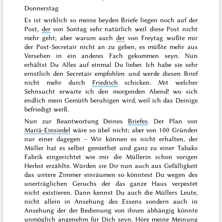
Donnerstag
Es ist wirklich so meine beyden Briefe liegen noch auf der
Post,
der
von
Sontag
sehr natürlich weil diese Post nicht
mehr geht; aber warum auch
der
von
Freytag
wußte mir
der Post-Secretair nicht an zu geben, es müßte mehr aus
Versehen in ein anderes Fach gekommen seyn. Nun
erhältst Du
Alles auf einmal Du lieber. Ich habe sie sehr
ernstlich den Secretair empfohlen und werde diesen Brief
nicht mehr durch
Friedrich
schicken. Mit welcher
Sehnsucht erwarte ich den
morgenden
Abend! wo sich
endlich mein Gemüth beruhigen wird, weil ich das Deinige
befriedigt weiß.
Nun zur Beantwortung Deines
Briefes
. Der Plan von
Mariä-Einsiedel
wäre so übel nicht; aber von 100 Gründen
nur
einer
dagegen – Wir können es
nicht
erhalten, der
Müller hat es selbst gemiethet und ganz zu einer
Tabaks
Fabrik eingerichtet wie mir die Müllerin schon vorigen
Herbst
erzählte. Würden sie Dir nun auch aus Gefälligkeit
das untere Zimmer einräumen so könntest Du wegen des
unerträglichen Geruchs der das ganze Haus verpestet
nicht existieren. Dann kennst Du auch die Müllers Leute,
nicht allein in Ansehung des Essens sondern auch in
Ansehung der der Bedienung von ihnen abhängig könnte
unmöglich angenehm für Dich seyn. Höre meine Meinung