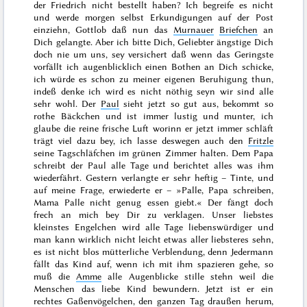
der Friedrich nicht bestellt haben? Ich begreife es nicht
und werde
morgen
selbst Erkundigungen auf der Post
einziehn, Gottlob daß nun das
Murnauer
Briefchen
an
Dich gelangte. Aber ich bitte Dich, Geliebter ängstige Dich
doch nie um uns, sey versichert daß wenn das Geringste
vorfällt ich augenblicklich einen Bothen an Dich schicke,
ich würde es schon zu meiner eigenen Beruhigung thun,
indeß denke ich wird es nicht nöthig seyn wir sind alle
sehr wohl. Der
Paul
sieht jetzt so gut aus, bekommt
so
rothe Bäckchen und ist immer lustig und munter, ich
glaube die reine frische Luft worinn er jetzt immer schläft
trägt viel dazu bey, ich lasse deswegen auch den
Fritzle
seine Tagschläfchen im grünen Zimmer halten. Dem Papa
schreibt der Paul alle Tage und berichtet alles was ihm
wiederfährt.
Gestern
verlangte er sehr heftig – Tinte, und
auf meine Frage, erwiederte er – »Palle, Papa schreiben,
Mama Palle nicht genug essen giebt.« Der fängt doch
frech an mich bey Dir zu verklagen. Unser liebstes
kleinstes Engelchen wird alle Tage liebenswürdiger und
man kann wirklich nicht leicht etwas aller liebsteres sehn,
es ist nicht blos mütterliche Verblendung, denn Jedermann
fällt das Kind auf, wenn ich mit ihm spazieren gehe, so
muß die
Amme
alle Augenblicke stille stehn weil die
Menschen das liebe Kind bewundern. Jetzt ist er ein
rechtes Gaßenvögelchen, den ganzen Tag draußen herum,