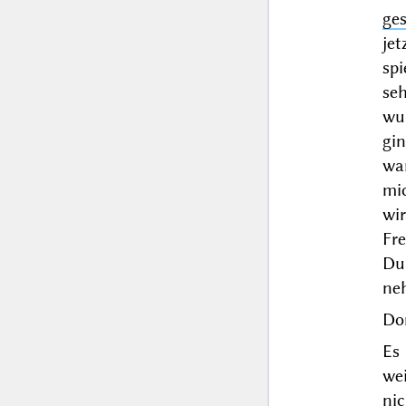
ge
je
sp
se
wu
gin
wa
mic
wi
Fr
Du
neh
Do
Es 
we
ni