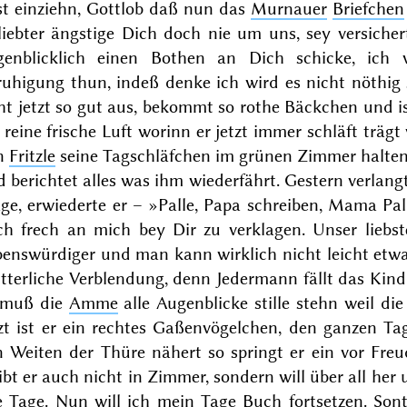
st einziehn, Gottlob daß nun das
Murnauer
Briefchen
liebter ängstige Dich doch nie um uns, sey versicher
genblicklich einen Bothen an Dich schicke, ich
ruhigung thun, indeß denke ich wird es nicht nöthig 
ht jetzt so gut aus, bekommt
so rothe Bäckchen und is
 reine frische Luft worinn er jetzt immer schläft träg
n
Fritzle
seine Tagschläfchen im grünen Zimmer halten.
 berichtet alles was ihm wiederfährt.
Gestern
verlangt
ge, erwiederte er – »Palle, Papa schreiben, Mama Pal
ch frech an mich bey Dir zu verklagen. Unser liebst
benswürdiger und man kann wirklich nicht leicht etwas 
terliche Verblendung, denn Jedermann fällt das Kind
 muß die
Amme
alle Augenblicke stille stehn weil d
tzt ist er ein rechtes Gaßenvögelchen, den ganzen 
n Weiten der Thüre nähert so springt er ein vor Fre
ibt er auch nicht in Zimmer, sondern will über all her
le Tage. Nun will ich mein Tage Buch fortsetzen. So