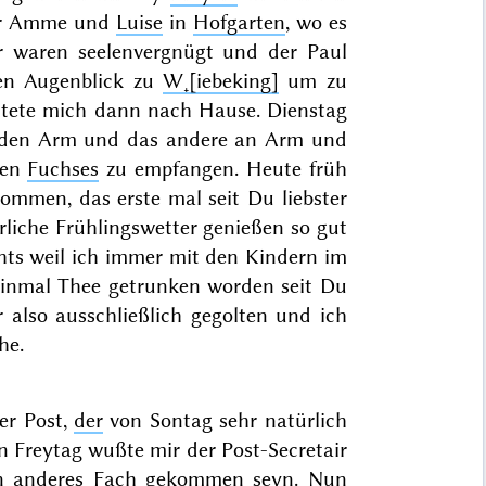
der Amme und
Luise
in
Hofgarten
, wo es
er waren seelenvergnügt und der Paul
nen Augenblick zu
W˖[iebeking]
um zu
itete mich dann nach Hause.
Dienstag
 den Arm und das andere an Arm und
ren
Fuchses
zu empfangen. Heute früh
ommen, das erste mal seit Du liebster
rrliche Frühlingswetter genießen so gut
hts weil ich immer mit den Kindern im
einmal
Thee getrunken worden seit Du
r
also
ausschließlich
gegolten und ich
he.
der Post,
der
von
Sontag
sehr natürlich
n
Freytag
wußte mir der Post-Secretair
in anderes Fach gekommen seyn. Nun