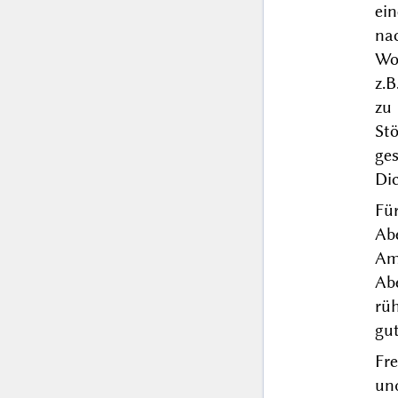
ei
nac
Wo
z.
zu 
St
ge
Dic
Fü
Abe
Am
Ab
rü
gu
Fr
un