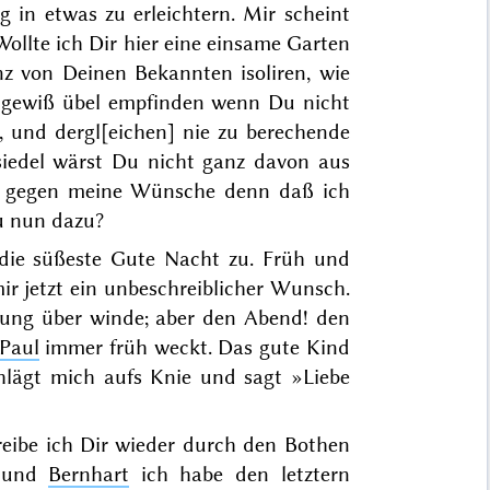
in etwas zu erleichtern. Mir scheint
Wollte ich Dir hier eine einsame Garten
 von Deinen Bekannten isoliren, wie
gewiß übel empfinden wenn Du nicht
t, und dergl[eichen] nie zu berechende
siedel wärst Du nicht ganz
davon
aus
 gegen meine
Wünsche
denn daß ich
u
nun dazu?
r die süßeste Gute Nacht zu. Früh und
ir jetzt ein unbeschreiblicher Wunsch.
nung über winde; aber den Abend! den
Paul
immer früh weckt. Das gute Kind
chlägt mich aufs Knie und sagt »Liebe
eibe ich Dir wieder durch den Bothen
und
Bernhart
ich habe den letztern