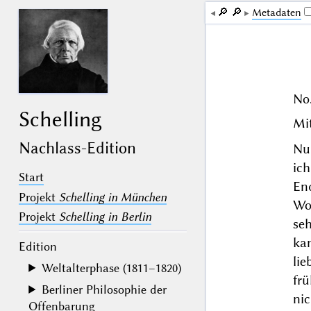
🔎︎
🔎︎
Me­ta­da­ten
No.
Schelling
Mi
Nachlass-Edition
Nun
ic
Start
End
Projekt
Schelling in München
Wo
Projekt
Schelling in Berlin
se
ka
Edition
li
Weltalterphase (1811–1820)
fr
Berliner Philosophie der
ni
Offenbarung