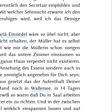
r ernstlich den Secretair empfohlen und
Mit welcher Sehnsucht erwarte ich den
uhigen wird, weil ich das Deinige
riä-Einsiedel
wäre so übel nicht; aber
icht
erhalten, der Müller hat es selbst
et wie mir die Müllerin schon vorigen
gkeit das untere Zimmer einräumen so
anze Haus verpestet nicht existieren.
n Ansehung des Essens sondern auch in
e unmöglich angenehm für Dich seyn.
us gesetzt das der Aufenthalt Deiner
r Hand noch in
Wallersee
, in 14 Tagen
 gewiß so warm daß Du in Saal arbeiten
ter ein zu richten. Und in der zwischen
l wirklich einspannen lassen und auf