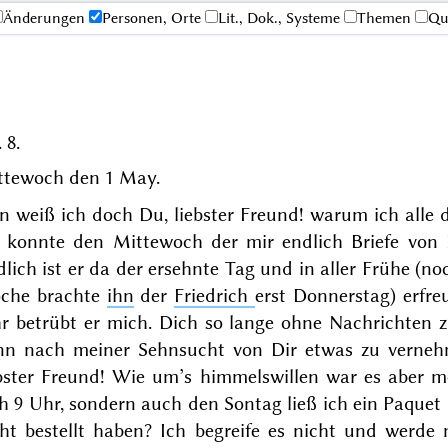
Änderungen
Personen, Orte
Lit., Dok., Systeme
Themen
Qu
 8.
ttewoch den
1 May
.
 weiß ich doch Du, liebster Freund! warum ich alle 
h konnte den Mittewoch der mir endlich Briefe von D
lich ist er da der ersehnte Tag und in aller Frühe (noc
che brachte
ihn
der
Friedrich
erst
Donnerstag
) erfr
hr betrübt er mich. Dich so lange ohne Nachrichten 
nn nach meiner Sehnsucht von Dir etwas zu verneh
ebster Freund! Wie um’s himmelswillen war es aber mö
üh 9 Uhr, sondern auch den
Sontag
ließ ich ein Paquet
cht bestellt haben? Ich begreife es nicht und werde