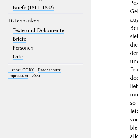
Po
Briefe (1811–1832)
Ge
au
Datenbanken
Be
Texte und Dokumente
sie
Briefe
die
Personen
de
Orte
und
Fra
Lizenz: CC BY
·
Datenschutz
·
Impressum
· 2025
do
lie
müt
so
Je
vo
ble
al