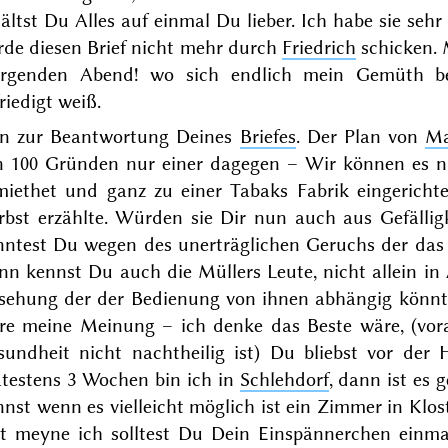
hältst Du
Alles auf einmal Du lieber. Ich habe sie seh
rde diesen Brief nicht mehr durch
Friedrich
schicken. 
rgenden
Abend! wo sich endlich mein Gemüth ber
riedigt weiß.
n zur Beantwortung Deines
Briefes
. Der Plan von
Ma
n 100 Gründen nur
einer
dagegen – Wir können es
n
miethet und ganz zu einer
Tabaks
Fabrik eingericht
rbst
erzählte. Würden sie Dir nun auch aus Gefälli
nntest Du wegen des unerträglichen Geruchs der das g
nn kennst Du auch die Müllers Leute, nicht allein i
sehung der der Bedienung von ihnen abhängig könnt
re meine Meinung – ich denke das Beste wäre, (vora
sundheit nicht nachtheilig ist) Du bliebst vor de
ätestens 3 Wochen bin ich in
Schlehdorf
, dann ist es
nst wenn es vielleicht möglich ist ein Zimmer in Klos
it meyne ich solltest Du
Dein Einspännerchen einma