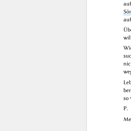
au
Sö
au
Üb
wil
Wi
su
ni
weg
Leb
ben
so 
P.
Mei