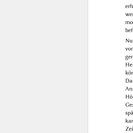
er
we
mo
bef
Nu
vo
ge
He
kö
Da
An
Hö
Ge
sp
kan
Ze