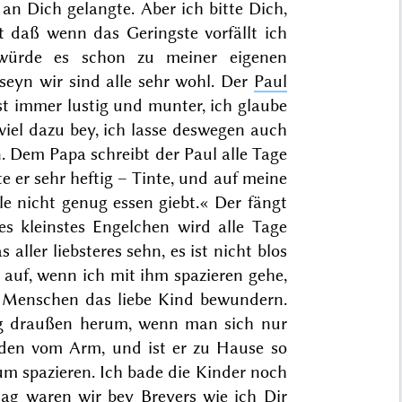
an Dich gelangte. Aber ich bitte Dich,
t daß wenn das Geringste vorfällt ich
 würde es schon zu meiner eigenen
seyn wir sind alle sehr wohl. Der
Paul
t immer lustig und munter, ich glaube
t viel dazu bey, ich lasse deswegen auch
 Dem Papa schreibt der Paul alle Tage
e er sehr heftig – Tinte, und auf meine
le nicht genug essen giebt.« Der fängt
es kleinstes Engelchen wird alle Tage
aller liebsteres sehn, es ist nicht blos
 auf, wenn ich mit ihm spazieren gehe,
ie Menschen das liebe Kind bewundern.
Tag draußen herum, wenn man sich nur
uden vom Arm, und ist er zu Hause so
 um spazieren. Ich bade die Kinder noch
ntag waren wir bey
Breyers
wie ich Dir