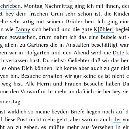
schrieben
.
Montag
Nachmittag ging ich mit ihnen, 
tzt bey dem
frischen Grün sehr schön ist, die Kind
ielte sehr artig mit seinem Brüderchen. Ich ging ei
hn wie
Fanny
sich befand und die gute
K[öhler]
begle
rde gewaschen, drum nahm ich das eine Bübele auf
g allein zu
Gärtners
die in Anstalten beschäftigt wa
ren wir in Hofgarten und den Abend wird die
Dote
k
h verlassen hast. Du siehst; Geliebter daß wir das he
r es ohne Dich können, ich kome aber auch zu gar nic
eyen bin. Besuche erhalten wir gar
keine
es ist
nicht 
 weg bist. Alle Herrn und Frauen Besuche haben
Di
me den Vorwurf nicht mehr an daß ich sie her bey zie
nnerstag
ist wirklich so meine beyden Briefe liegen noch auf 
il diese Post nicht mehr geht; aber warum auch
der
vo
cht an zu geben, es müßte mehr aus Versehen in e