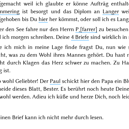
fgemacht weil ich glaubte er könne Aufträg enthalt
mmering
ist besorgt und das Diplom an
Langer
wei
fgehoben bis Du
hier
her kömmst, oder soll ich es Lang
er den See fahre nur den Herrn
P˖[farrer]
zu besuchen 
l ich morgen schreiben. Deine
4 Briefe
sind wirklich in
e ich mich in meine Lage finde fragst Du, nun wie s
cht, was zu dem Wohl ihres Mannes gehört. Du hast mi
cht durch Klagen das Herz schwer zu machen. Zu Haus
 ist.
 wohl Geliebter! Der
Paul
schickt hier den Papa ein Bl
eide dieses Blatt, Bester. Es berührt noch heute Dein
wohl werden. Adieu ich küße und herze Dich, noch leid
nen Brief kann ich nicht mehr durch lesen.