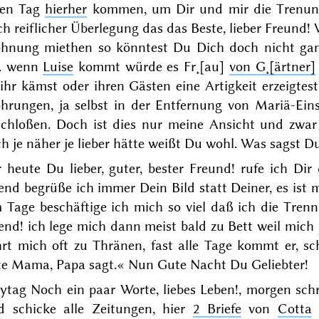
nen Tag
hierher
kommen, um Dir und mir die Trenung 
h reiflicher Überlegung das das Beste, lieber Freund! 
hnung miethen so könntest Du Dich doch nicht ganz
B. wenn
Luise
kommt würde es Fr˖[au]
von G˖[ärtner]
ihr kämst oder ihren Gästen eine Artigkeit erzeigtes
öhrungen, ja selbst in der Entfernung von Mariä-Ein
schloßen. Doch ist dies nur
meine
Ansicht und zwar
h je näher je lieber hätte weißt Du wohl. Was sagst
D
r heute Du lieber, guter, bester Freund! rufe ich Di
nd begrüße ich immer Dein Bild statt Deiner, es ist m
 Tage beschäftige ich mich so viel daß ich die Tren
end! ich lege mich dann meist bald zu Bett weil mich
hrt mich oft zu Thränen, fast alle Tage kommt er, s
te Mama, Papa sagt.« Nun Gute Nacht Du Geliebter!
eytag
Noch ein paar Worte, liebes Leben!,
morgen
schr
d schicke alle Zeitungen, hier
2 Briefe
von
Cotta