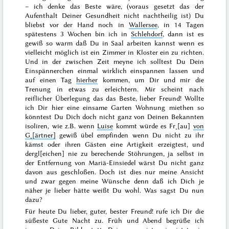
– ich denke das Beste wäre, (voraus gesetzt das der
Aufenthalt Deiner Gesundheit nicht nachtheilig ist) Du
bliebst vor der Hand noch in
Wallersee
, in 14 Tagen
spätestens 3 Wochen bin ich in
Schlehdorf
, dann ist es
gewiß so warm daß Du in Saal arbeiten kannst wenn es
vielleicht möglich ist ein Zimmer in Kloster ein zu richten.
Und in der zwischen Zeit meyne ich solltest Du
Dein
Einspännerchen einmal wirklich einspannen lassen und
auf einen Tag
hierher
kommen, um Dir und mir die
Trenung in etwas zu erleichtern. Mir scheint nach
reiflicher Überlegung das das Beste, lieber Freund! Wollte
ich Dir hier eine einsame Garten Wohnung miethen so
könntest Du Dich doch nicht ganz von Deinen Bekannten
isoliren, wie z.B. wenn
Luise
kommt würde es Fr˖[au]
von
G˖[ärtner]
gewiß übel empfinden wenn Du nicht zu ihr
kämst oder ihren Gästen eine Artigkeit erzeigtest, und
dergl[eichen] nie zu berechende Stöhrungen, ja selbst in
der Entfernung von Mariä-Einsiedel wärst Du nicht ganz
davon
aus geschloßen. Doch ist dies nur
meine
Ansicht
und zwar gegen meine
Wünsche
denn daß ich Dich je
näher je lieber hätte weißt Du wohl. Was sagst
Du
nun
dazu?
Für heute Du lieber, guter, bester Freund! rufe ich Dir die
süßeste Gute Nacht zu. Früh und Abend begrüße ich