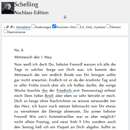
Schelling
Nachlass-Edition
☰
🔎︎
🔎︎
Me­ta­da­ten
Änderungen
Personen, Orte
Lit., Dok., Systeme
Themen
Querverweise
No. 8.
Mittewoch den
1 May
.
Nun weiß ich doch Du, liebster Freund! warum ich alle die
Tage in solcher Sorge um Dich war, ich konnte den
Mittewoch der mir endlich Briefe von Dir bringen sollte
gar nicht erwarten. Endlich ist er da der ersehnte Tag und
in aller Frühe (noch eher als ich hoffen durfte, die vorige
Woche brachte
ihn
der
Friedrich
erst
Donnerstag
) erfreut
mich Dein lieber
Brief
; aber eben so sehr betrübt er mich.
Dich so lange ohne Nachrichten zu wissen verwundet mir
das Herz, ich kann nach meiner Sehnsucht von Dir etwas
zu vernehmen die Deinige abmessen, Du armer liebster
Freund! Wie um’s himmelswillen war es aber möglich?
nicht allein
Freytag
, und zwar früh 9 Uhr, sondern auch
den
Sontag
ließ ich ein Paquet an Dich abgehn. Sollte es