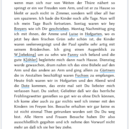
wenn man sich nur von Weiten der Thüre nähert so
springt er ein vor Freuden vom Arm, und ist er zu Hause so
bleibt er auch nicht in Zimmer, sondern will über all her
um spazieren. Ich bade die Kinder noch alle Tage. Nun will
ich mein Tage Buch fortsetzen. Sontag waren wir bey
Breyers
wie ich Dir
geschrieben
.
Montag
Nachmittag ging
ich mit ihnen, der Amme und
Luise
in
Hofgarten
, wo es
jetzt bey dem
frischen Grün sehr schön ist, die Kinder
waren seelenvergnügt und der Paul spielte sehr artig mit
seinem Brüderchen. Ich ging einen Augenblick zu
W˖[iebeking]
um zu sehn wie
Fanny
sich befand und die
gute
K[öhler]
begleitete mich dann nach Hause.
Dienstag
wurde gewaschen, drum nahm ich das eine Bübele auf den
Arm und das andere an Arm und ging allein zu
Gärtners
die in Anstalten beschäftigt waren
Fuchses
zu empfangen.
Heute früh waren wir in Hofgarten und den Abend wird
die
Dote
kommen, das erste mal seit Du liebster mich
verlassen hast. Du siehst; Geliebter daß wir das herrliche
Frühlingswetter genießen so gut wir es ohne Dich können,
ich kome aber auch zu gar nichts weil ich immer mit den
Kindern im Freyen bin. Besuche erhalten wir gar
keine
es
ist
nicht einmal
Thee getrunken worden seit Du Du weg
bist. Alle Herrn und Frauen Besuche haben
Dir
also
ausschließlich
gegolten und ich nehme den Vorwurf nicht
mehr an daß ich sie her bey ziehe.