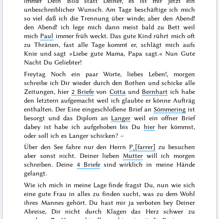
immer Dein Bild statt Deiner, es ist mir jetzt ein
unbeschreiblicher Wunsch. Am Tage beschäftige ich mich
so viel daß ich die Trennung über winde; aber den Abend!
den Abend! ich lege mich dann meist bald zu Bett weil
mich
Paul
immer früh weckt. Das gute Kind rührt mich oft
zu Thränen, fast alle Tage kommt er, schlägt mich aufs
Knie und sagt »Liebe gute Mama, Papa sagt.« Nun Gute
Nacht Du Geliebter!
Freytag
Noch ein paar Worte, liebes Leben!,
morgen
schreibe ich Dir wieder durch den Bothen und schicke alle
Zeitungen, hier
2 Briefe
von
Cotta
und
Bernhart
ich habe
den letztern aufgemacht weil ich glaubte er könne Aufträg
enthalten. Der Eine eingeschloßene Brief an
Sömmering
ist
besorgt und das Diplom an
Langer
weil ein offner Brief
dabey ist habe ich aufgehoben bis Du
hier
her kömmst,
oder soll ich es Langer schicken? –
Über den See fahre nur den Herrn
P˖[farrer]
zu besuchen
aber sonst nicht. Deiner lieben
Mutter
will ich morgen
schreiben. Deine
4 Briefe
sind wirklich in meine Hände
gelangt.
Wie ich mich in meine Lage finde fragst Du, nun wie sich
eine gute Frau in alles zu finden sucht, was zu dem Wohl
ihres Mannes gehört. Du hast mir ja verboten bey Deiner
Abreise, Dir nicht durch Klagen das Herz schwer zu