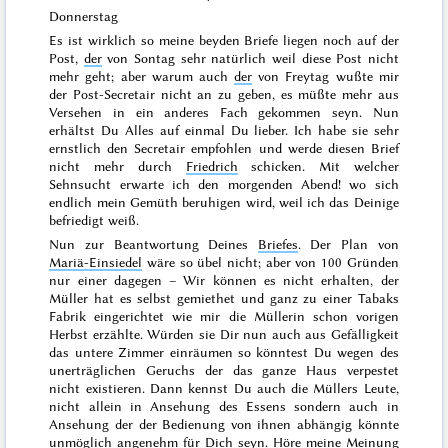
Donnerstag
Es ist wirklich so meine beyden Briefe liegen noch auf der
Post,
der
von
Sontag
sehr natürlich weil diese Post nicht
mehr geht; aber warum auch
der
von
Freytag
wußte mir
der Post-Secretair nicht an zu geben, es müßte mehr aus
Versehen in ein anderes Fach gekommen seyn. Nun
erhältst Du
Alles auf einmal Du lieber. Ich habe sie sehr
ernstlich den Secretair empfohlen und werde diesen Brief
nicht mehr durch
Friedrich
schicken. Mit welcher
Sehnsucht erwarte ich den
morgenden
Abend! wo sich
endlich mein Gemüth beruhigen wird, weil ich das Deinige
befriedigt weiß.
Nun zur Beantwortung Deines
Briefes
. Der Plan von
Mariä-Einsiedel
wäre so übel nicht; aber von 100 Gründen
nur
einer
dagegen – Wir können es
nicht
erhalten, der
Müller hat es selbst gemiethet und ganz zu einer
Tabaks
Fabrik eingerichtet wie mir die Müllerin schon vorigen
Herbst
erzählte. Würden sie Dir nun auch aus Gefälligkeit
das untere Zimmer einräumen so könntest Du wegen des
unerträglichen Geruchs der das ganze Haus verpestet
nicht existieren. Dann kennst Du auch die Müllers Leute,
nicht allein in Ansehung des Essens sondern auch in
Ansehung der der Bedienung von ihnen abhängig könnte
unmöglich angenehm für Dich seyn. Höre meine Meinung