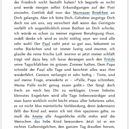
der Friedrich nicht bestellt haben? Ich begreife es nicht
und werde
morgen
selbst Erkundigungen auf der Post
einziehn, Gottlob daß nun das
Murnauer
Briefchen
an
Dich gelangte. Aber ich bitte Dich, Geliebter ängstige Dich
doch nie um uns, sey versichert daß wenn das Geringste
vorfällt ich augenblicklich einen Bothen an Dich schicke,
ich würde es schon zu meiner eigenen Beruhigung thun,
indeß denke ich wird es nicht nöthig seyn wir sind alle
sehr wohl. Der
Paul
sieht jetzt so gut aus, bekommt
so
rothe Bäckchen und ist immer lustig und munter, ich
glaube die reine frische Luft worinn er jetzt immer schläft
trägt viel dazu bey, ich lasse deswegen auch den
Fritzle
seine Tagschläfchen im grünen Zimmer halten. Dem Papa
schreibt der Paul alle Tage und berichtet alles was ihm
wiederfährt.
Gestern
verlangte er sehr heftig – Tinte, und
auf meine Frage, erwiederte er – »Palle, Papa schreiben,
Mama Palle nicht genug essen giebt.« Der fängt doch
frech an mich bey Dir zu verklagen. Unser liebstes
kleinstes Engelchen wird alle Tage liebenswürdiger und
man kann wirklich nicht leicht etwas aller liebsteres sehn,
es ist nicht blos mütterliche Verblendung, denn Jedermann
fällt das Kind auf, wenn ich mit ihm spazieren gehe, so
muß die
Amme
alle Augenblicke stille stehn weil die
Menschen das liebe Kind bewundern. Jetzt ist er ein
rechtes Gaßenvögelchen, den ganzen Tag draußen herum,