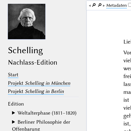
🔎︎
🔎︎
Me­ta­da­ten
Lie
Schelling
Vo
vi
Nachlass-Edition
we
Start
fr
Projekt
Schelling in München
la
Projekt
Schelling in Berlin
ma
is
Edition
vie
Weltalterphase (1811–1820)
ge
Berliner Philosophie der
ist
Offenbarung