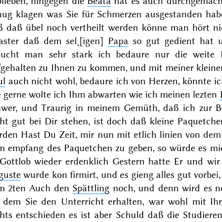
blieben, hingegen die
Beata
hat es auch durchgemacht
nug klagen was Sie für Schmerzen ausgestanden hab
ß daß übel noch vertheilt werden könne man hört ni
laster daß dem sel˖[igen]
Papa
so gut gedient hat u
aucht man sehr stark
ich bedaure nur die weite 
gehalten zu Ihnen zu kommen, und mit meiner kleinen
ul
auch nicht wohl, bedaure ich von Herzen, könnte ic
e gerne wolte ich Ihm abwarten wie ich meinen lezten
hwer, und Traurig in meinem Gemüth, daß ich zur Be
ht gut bei Dir stehen, ist doch daß kleine Paquetch
rden Hast Du Zeit, mir nun mit etlich linien von dem
m empfang des Paquetchen zu geben, so würde es mi
 Gottlob wieder erdenklich Gestern hatte Er und wir
guste
wurde kon
firmirt, und es gieng alles gut vorbei
m 2ten Auch den
Spättling
noch, und denn wird es no
i dem Sie den Unterricht erhalten, war wohl mit Ih
chts entschieden es ist aber Schuld daß die Studier