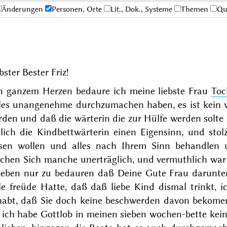
Änderungen
Personen, Orte
Lit., Dok., Systeme
Themen
Qu
bster Bester Friz!
n ganzem Herzen bedaure ich meine liebste Frau
Toc
eles unangenehme durchzumachen haben, es ist kein
rden und daß die wärterin die zur Hülfe werden solt
eilich die Kindbettwärterin einen Eigensinn, und sto
ssen wollen und alles nach Ihrem Sinn behandlen 
chen Sich manche unerträglich, und vermuthlich war d
t eben nur zu bedauren
daß Deine Gute Frau darunter 
le freüde Hatte, daß daß liebe Kind dismal trinkt, i
habt, daß Sie doch keine beschwerden davon bekomen
, ich habe Gottlob in meinen sieben wochen-bette ke