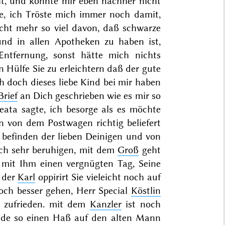
, und konnte mir eben nachher nicht
e, ich Tröste mich immer noch damit,
cht mehr so viel davon, daß schwarze
nd in allen Apotheken zu haben ist,
Entfernung, sonst hätte mich nichts
 Hülfe Sie zu erleichtern daß der gute
h doch dieses liebe Kind bei mir haben
Brief
an Dich geschrieben wie es mir so
ata sagte, ich besorge als es möchte
en von dem Postwagen richtig beliefert
 befinden der lieben Deinigen und von
ch sehr beruhigen, mit dem
Groß
geht
 mit Ihm einen vergnügten Tag, Seine
, der
Karl
oppirirt Sie vieleicht noch auf
ch besser gehen, Herr Special
Köstlin
r zufrieden. mit dem
Kanzler
ist noch
ende so einen Haß auf den alten Mann