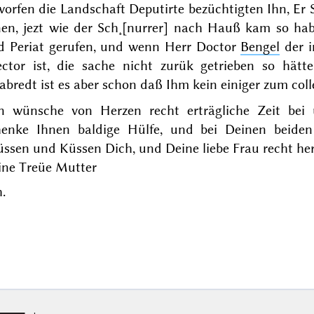
orfen die Landschaft Deputirte bezüchtigten Ihn, Er S
nen, jezt wie der Sch˖[nurrer] nach Hauß kam so hab
nd
Periat
gerufen, und wenn Herr Doctor
Bengel
der i
ector ist, die sache nicht zurük getrieben so hät
abredt ist es aber schon daß Ihm kein einiger zum col
n wünsche von Herzen recht erträgliche Zeit bei 
henke Ihnen baldige Hülfe, und bei Deinen beide
ssen und Küssen Dich, und Deine liebe Frau recht her
ine Treüe Mutter
.