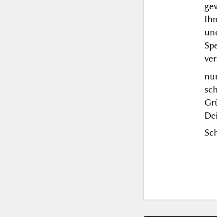
gew
Ih
u
Sp
ver
nu
sc
Grü
De
Sch