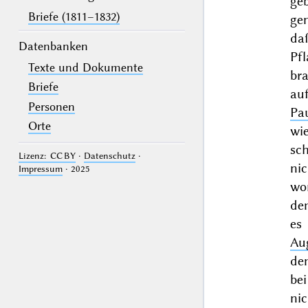
ge
Briefe (1811–1832)
ge
da
Datenbanken
Pf
Texte und Dokumente
br
Briefe
auf
Personen
Pa
Orte
wi
sc
Lizenz: CC BY
·
Datenschutz
·
nic
Impressum
· 2025
wo
de
es
Au
de
be
ni