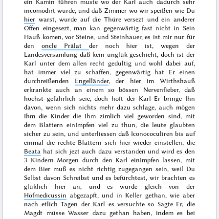
ein Kamin führen muste wo der Karl auch dadurch sehr
incomodirt wurde, und daß Zimmer wo wir speißen wie Du
hier
warst, wurde auf die Thüre versezt und ein anderer
Offen eingesezt, man kan gegenwärtig fast nicht in Sein
Hauß komen, vor Steine, und Steinhauer, es ist mir nur für
den
oncle Prälat
der noch hier ist, wegen der
Landesversamlung daß kein unglük geschieht, doch ist der
Karl unter dem allen recht gedultig und wohl da
bei auf,
hat immer viel zu schaffen, gegenwärtig hat Er einen
durchreißenden
Engelländer
, der hier im Wirthshauß
erkrankte auch an einem so bössen Nervenfieber, daß
höchst gefährlich seie, doch hoft der Karl Er bringe Ihn
davon, wenn sich nichts mehr dazu schlage, auch mögen
Ihm die Kinder die Ihm zimlich viel geworden sind, mit
dem Blattern einImpfen viel zu thun, die leute glaubten
sicher zu sein, und unterliessen daß Iconococuliren bis auf
einmal die rechte Blattern sich hier wieder einstellen, die
Beata
hat sich jezt auch dazu verstanden und wird es den
3 Kindern Morgen durch den Karl einImpfen lassen, mit
dem Bier muß es nicht richtig zugegangen sein, weil Du
Selbst davon Schreibst und es befürchtest, wir brachten es
glüklich hier an, und es wurde gleich von der
Hofmedicussin
abgezapft, und in Keller gethan, wie aber
nach etlich Tagen der Karl es versuchte so Sagte Er, die
Magdt müsse Wasser dazu gethan haben, indem es bei