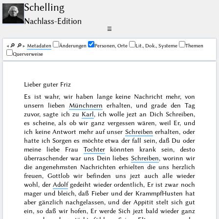
Schelling
Nachlass-Edition
☰
🔎︎
🔎︎
Me­ta­da­ten
Änderungen
Personen, Orte
Lit., Dok., Systeme
Themen
Querverweise
Lieber guter Friz
Es ist wahr, wir haben lange keine Nachricht mehr, von
unsern
lieben
Münchnern
erhalten, und grade den Tag
zuvor, sagte ich zu
Karl
, ich wolle jezt an Dich Schreiben,
es scheine, als ob wir ganz vergessen wären, weil Er, und
ich keine Antwort mehr auf unser
Schreiben
erhalten, oder
hatte ich Sorgen es möchte etwa der fall sein, daß Du oder
meine liebe Frau
Tochter
könnten krank sein, desto
überraschender war uns Dein liebes
Schreiben
, worinn wir
die angenehmsten Nachrichten erhielten die uns herzlich
freuen, Gottlob wir befinden uns jezt auch alle wieder
wohl, der
Adolf
gedeiht wieder ordentlich, Er ist zwar noch
mager und bleich, daß Fieber und der KrammpfHusten hat
aber gänzlich nachgelassen, und der Appitit stelt sich gut
ein, so daß wir hofen, Er werde Sich jezt bald wieder ganz