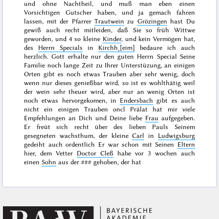
und ohne Nachtheil, und muß man eben einen
Vorsichtigen Gutscher haben, und ja gemach fahren
lassen, mit der Pfarrer
Trautwein
zu
Grözingen
hast Du
gewiß auch recht mitleiden, daß Sie so früh Wittwe
geworden, und 4 so kleine
Kinder
, und kein Vermögen hat,
des
Herrn Specials
in
Kirchh˖[eim]
bedaure ich auch
herzlich. Gott erhalte nur den guten Herrn Special Seine
Familie noch lange Zeit zu Ihrer Unterstüzung, an einigen
Orten gibt es noch etwas Trauben aber sehr wenig, doch
wenn nur dieses genießbar wird, so ist es wohlthätig weil
der wein sehr theuer wird, aber nur an wenig Orten ist
noch etwas hervorgekomen, in
Endersbach
gibt es auch
nicht ein einigen Trauben oncl Prälat hat mir viele
Empfehlungen an Dich und Deine liebe
Frau
aufgegeben.
Er freüt sich recht über des lieben Pauls Seinem
gesegneten wachsthum, der kleine
Carl
in
Ludwigsburg
gedeiht auch ordentlich Er war schon mit Seinen
Eltern
hier, dem Vetter
Doctor Cleß
habe vor 3 wochen auch
einen
Sohn
aus der
###
gehoben, der hat