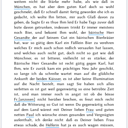
weitem nicht die Stärke mehr habe, als wie daß in
München
, es hat aber dem guten Karl doch so wohl
geschmekt, daß Er schnell damit fertig geworden ehe ich es
gedacht, ich wolte Ihn bitten, mir auch Glaß davon zu
geben, da Sagte Er es thue Ihm leid Er habe Tags zuvor daß
lezte davon getrunken, indessen trinkt Er immer meistens
noch Bier, und bekomt Ihm wohl, der
bäirische
Herr
Gesandte
der auf Seinem Gut ein bäirischen Bierbräüer
hat, war so gütig dem Karl ein Fäßlein Bier zu verehren
welches Er mich auch schon redlich versaufen hat lassen,
und welches auch recht gut, doch nicht so gut wie daß
Münchner, es ist bitterer, vielleicht ist es stärker, der
Bäirische
Herr Gesandte ist recht gütig gegen Karl, hat
Ihm, wie Er zurük kam ein prächtiges Neu Jahr geschikt,
so lange ich da schreibe wartet man auf die glükliche
Ankunft der
beiden Käisser
, es ist aber keine Illumination
auf die Nacht bestelt, man sagt Sie haben sich alles
verbitten es ist gut weil gegenwärtig so eine betrübte Zeit
ist, und man immer noch in angst ist ob die bösse
Fr˖[anzosen]
nicht herüber brechen, es freut mich recht
daß die Witterung so Gut ist wenn Du gegenwärtig schon
auf dem Land wärest mit Deiner lieben
Frau
und guten
netten
Paul
ich wünsche einen gesunden und Vergnügten
aufenthalt, ich denke nicht daß es Deiner lieben Frau
etwas schade, die
Helferin
hat ja es auch wagen müssen,