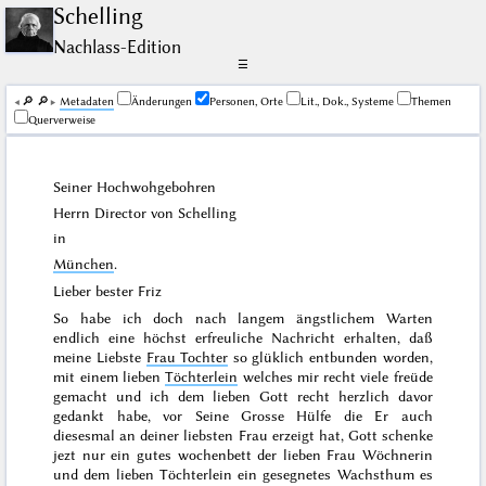
Schelling
Nachlass-Edition
☰
🔎︎
🔎︎
Me­ta­da­ten
Änderungen
Personen, Orte
Lit., Dok., Systeme
Themen
Querverweise
Seiner Hochwohgebohren
Herrn Director von Schelling
in
München
.
Lieber bester Friz
So habe ich doch nach langem ängstlichem Warten
endlich eine höchst erfreuliche Nachricht erhalten, daß
meine Liebste
Frau Tochter
so glüklich entbunden worden,
mit einem lieben
Töchterlein
welches mir recht viele freüde
gemacht und ich dem lieben Gott recht herzlich davor
gedankt habe, vor Seine Grosse Hülfe die Er auch
diesesmal an deiner liebsten Frau erzeigt hat, Gott schenke
jezt nur ein gutes wochenbett der lieben Frau Wöchnerin
und dem lieben Töchterlein ein gesegnetes Wachsthum es