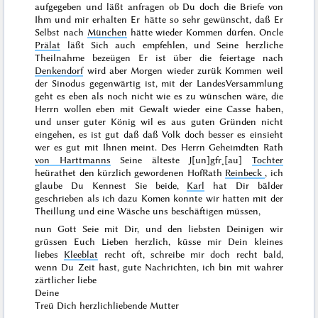
aufgegeben und läßt anfragen ob Du doch die Briefe von
Ihm und mir erhalten Er hätte so sehr gewünscht, daß Er
Selbst nach
München
hätte wieder Kommen dürfen. Oncle
Prälat
läßt Sich auch empfehlen, und Seine herzliche
Theilnahme bezeügen Er ist über die
feiertage
nach
Denkendorf
wird aber
Morgen
wieder zurük Kommen weil
der Sinodus gegenwärtig ist, mit der LandesVersammlung
geht es eben als noch nicht wie es zu wünschen wäre, die
Herrn wollen eben mit Gewalt wieder eine Casse haben,
und unser guter König wil es aus guten Gründen nicht
eingehen, es ist gut daß daß Volk doch besser es einsieht
wer es gut mit Ihnen meint. Des Herrn Geheimdten Rath
von Harttmanns
Seine älteste J[un]gfr˖[au]
Tochter
heürathet den kürzlich gewordenen HofRath
Reinbeck
, ich
glaube Du Kennest Sie beide,
Karl
hat Dir bälder
geschrieben als ich dazu Komen konnte wir hatten mit der
Theillung und eine Wäsche uns beschäftigen müssen,
nun Gott Seie mit Dir, und den liebsten Deinigen wir
grüssen Euch Lieben herzlich, küsse mir Dein kleines
liebes
Kleeblat
recht oft, schreibe mir doch recht bald,
wenn Du Zeit hast, gute Nachrichten, ich bin mit wahrer
zärtlicher liebe
Deine
Treü Dich herzlichliebende Mutter