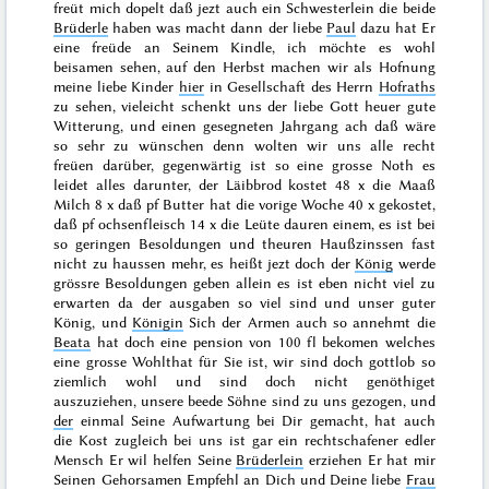
freüt mich dopelt daß jezt auch ein Schwesterlein die beide
Brüderle
haben was macht dann der liebe
Paul
dazu hat Er
eine freüde an Seinem Kindle, ich möchte es wohl
beisamen sehen, auf den
Herbst
machen wir als Hofnung
meine liebe Kinder
hier
in Gesellschaft des Herrn
Hofraths
zu sehen, vieleicht schenkt uns der liebe Gott heuer gute
Witterung, und einen gesegneten Jahrgang ach daß wäre
so sehr zu wünschen denn wolten wir uns alle recht
freüen darüber, gegenwärtig ist so eine grosse Noth es
leidet alles darunter, der
Läibbrod kostet 48 x die Maaß
Milch 8 x daß pf Butter hat die vorige Woche 40 x gekostet,
daß pf ochsenfleisch 14 x die Leüte dauren einem, es ist bei
so geringen Besoldungen und theuren Haußzinssen fast
nicht zu haussen mehr, es heißt jezt doch der
König
werde
grössre Besoldungen geben allein es ist eben nicht viel zu
erwarten da der ausgaben so viel sind und unser guter
König, und
Königin
Sich der Armen auch so annehmt die
Beata
hat doch eine pension von 100 fl bekomen welches
eine grosse Wohlthat für Sie ist, wir sind doch gottlob so
ziemlich wohl und sind doch nicht genöthiget
auszuziehen, unsere beede Söhne sind zu uns gezogen, und
der
einmal Seine Aufwartung bei Dir gemacht, hat auch
die Kost zugleich bei uns ist gar ein rechtschafener edler
Mensch Er wil helfen Seine
Brüderlein
erziehen Er hat mir
Seinen Gehorsamen Empfehl an Dich und Deine liebe
Frau