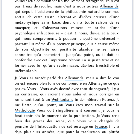
vouloir leur commander un mouvement retrograde; ce n’est
pas à eux de reculer, mais c’est à nous autres
Allemands
,
qui depuis l’existence de la
philosophie naturelle
sommes
sortis de cette triste alternative d’idées creuses d’une
metaphysique sans base, dont on a toute raison de se
mocquer, et d’observations minces et arides d’une
psychologie infructueuse – c’est à nous, dis-je, et à ceux,
qui nous comprennent, à pousser le systême universel –
partant lui même d’un premier principe, qui à cause même
de son
objectivité
ou
positivité absolue
ne se laisse
connoitre qu’
à posteriori
– jusqu’au point, où il doit se
confondre avec cet Empirisme réconnu à si juste titre et ne
former avec lui qu’une seule masse, dès-lors irresistible et
inébranlable –
Je Vous ai tantôt parlé des
Allemands
, mais à dire le vrai
on est encore bien loin de comprendre en Allemagne ce que
par ex. Vous – Vous avés deviné avec tant de sagacité; il y a
au contraire, qui croient nous aider et nous corriger en
ramenant tout à un
Wolfianisme
in der höheren Potenz. Je
me flatte, qu’au point, où Vous êtes mon travail sur la
Mythologie
Vous doit singulièrement convenir, je vous le
ferai tenir dès le moment de la publication. Je Vous rens
bien des graces des soins, que Vous vous chargés de
prendre de l’introduction de cet ouvrage en
France
, il y a
déja plusieurs années, que pour la traduction ou plûtôt