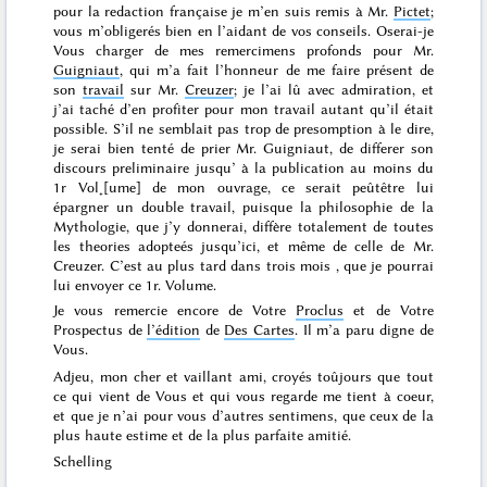
pour la redaction française je m’en suis remis à Mr.
Pictet
;
vous m’obligerés bien en l’aidant de vos conseils. Oserai-je
Vous charger de mes remercimens profonds pour Mr.
Guigniaut
, qui m’a fait l’honneur de me faire présent de
son
travail
sur Mr.
Creuzer
; je l’ai lû avec admiration, et
j’ai taché d’en profiter pour mon travail autant qu’il était
possible. S’il ne semblait pas trop de presomption à le dire,
je serai bien tenté de prier Mr. Guigniaut, de differer son
discours preliminaire
jusqu’
à la publication au moins du
1r Vol˖[ume] de mon ouvrage, ce serait peûtêtre lui
épargner un double travail, puisque la
philosophie de la
Mythologie
, que j’y donnerai, diffère totalement de toutes
les theories adopteés jusqu’ici, et même de celle de Mr.
Creuzer. C’est
au plus tard dans trois mois
, que je pourrai
lui envoyer ce 1r. Volume.
Je vous remercie encore de Votre
Proclus
et de Votre
Prospectus
de
l’édition
de
Des Cartes
. Il m’a paru
digne de
Vous
.
Adjeu, mon cher et vaillant ami, croyés toûjours que tout
ce qui vient de Vous et qui vous regarde me tient à coeur,
et que je n’ai pour vous d’autres sentimens, que ceux de la
plus haute estime et de la plus parfaite amitié.
Schelling