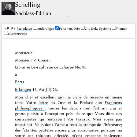
Schelling
Nachlass-Edition
☰
🔎︎
🔎︎
Me­ta­da­ten
Änderungen
Personen, Orte
Lit., Dok., Systeme
Themen
Querverweise
Monsieur
Monsieur V.
Cousin
Librairie
Levrault
rue de Laharpe No. 80.
à
Paris
Erlangen
16. Avr˖[il] 26
.
Mon chèr et excellent ami, je viens de recevoir en même
tems Votre
lettre
du
7me
et la Préface aux
Fragmens
philosophiques
; toutes les deux m’ont fait un vrai et
grand plaisir, à l’exception près de ce que Vous dites des
contrariétés, qui entravent Vos travaux. N’en soyés pas
impatient, Vous dont l’ame a reçu la trempe de l’héroïsme;
des fatalités peûtêtre encore plus accablantes, puisque ma
santé est toûjours affectée, m’ont empeché également