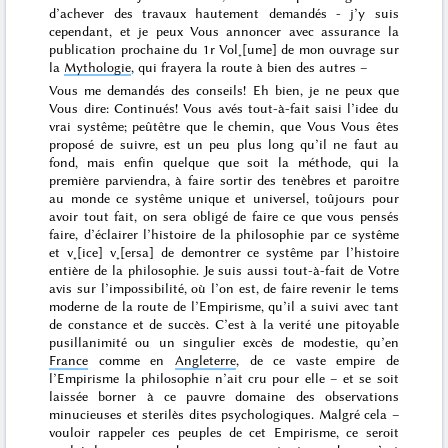
d’achever des travaux hautement demandés - j’y suis
cependant, et je peux Vous annoncer avec assurance la
publication prochaine du 1r Vol˖[ume] de mon ouvrage sur
la
Mythologie
, qui frayera la route à bien des autres –
Vous me demandés des conseils! Eh bien, je ne peux que
Vous dire: Continués! Vous avés tout-à-fait saisi l’idee du
vrai systême; peûtêtre que le chemin, que Vous Vous êtes
proposé de suivre, est un peu plus long qu’il ne faut
au
fond
, mais enfin quelque que soit la méthode, qui la
première parviendra, à faire sortir des tenèbres et paroitre
au monde ce systême unique et universel, toûjours pour
avoir tout fait, on sera obligé de faire ce que vous pensés
faire, d’éclairer l’histoire de la philosophie par ce systême
et v˖[ice] v˖[ersa] de demontrer ce systême par l’histoire
entière de la philosophie. Je suis aussi tout-à-fait de Votre
avis sur l’impossibilité, où l’on est, de faire revenir le tems
moderne de la route de l’Empirisme, qu’il a suivi avec tant
de constance et de succès. C’est à la verité une pitoyable
pusillanimité ou un singulier excès de modestie, qu’en
France
comme en
Angleterre
, de ce vaste empire de
l’Empirisme la philosophie n’ait cru pour elle – et se soit
laissée borner à ce pauvre domaine des observations
minucieuses et sterilès dites psychologiques. Malgré cela –
vouloir rappeler ces peuples de cet Empirisme, ce seroit