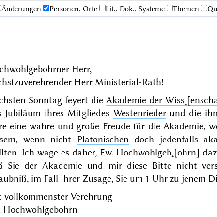
Änderungen
Personen, Orte
Lit., Dok., Systeme
Themen
Qu
chwohlgebohrner Herr,
hstzuverehrender Herr Ministerial-Rath!
chsten
Sonntag
feyert die
Akademie der Wiss˖[enscha
s Jubiläum ihres Mitgliedes
Westenrieder
und die ihm
re eine wahre und große Freude für die Akademie, 
esem, wenn nicht
Platonischen
doch jedenfalls ak
lten. Ich wage es daher, Ew. Hochwohlgeb˖[ohrn] daz
ß Sie der Akademie und mir diese Bitte nicht ver
aubniß, im Fall Ihrer Zusage, Sie
um 1 Uhr
zu jenem Di
t vollkommenster Verehrung
. Hochwohlgebohrn