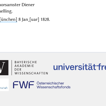
horsamster Diener
elling.
[ünchen]
8 Jan˖[uar] 1828
.