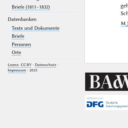
ge
Briefe (1811–1832)
Sch
Datenbanken
M˖
Texte und Dokumente
Briefe
Personen
Orte
Lizenz: CC BY
·
Datenschutz
·
Impressum
· 2025