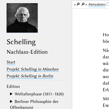
🔎︎
🔎︎
Me­ta­da­ten
Ho
Schelling
höc
Nä
Nachlass-Edition
da
Start
wä
Projekt
Schelling in München
di
Projekt
Schelling in Berlin
wol
da
Edition
Erl
Weltalterphase (1811–1820)
Mi
Berliner Philosophie der
Ew
Offenbarung