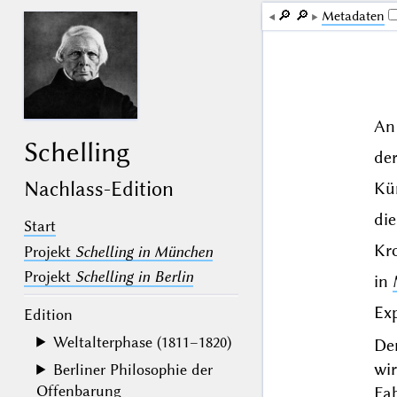
🔎︎
🔎︎
Me­ta­da­ten
An
Schelling
de
Nachlass-Edition
Kün
di
Start
Kro
Projekt
Schelling in München
Projekt
Schelling in Berlin
in
Exp
Edition
Weltalterphase (1811–1820)
De
wi
Berliner Philosophie der
Offenbarung
Fa