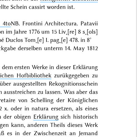
lte Schein cassirt worden ist.
n 4to
NB.
Frontini Architectura. Patavii
 im Jahre 1776 um 15 Liv˖[re] 8 s˖[ols]
 Duclos Tom˖[e] I. pag˖[e] 478. in 8°
ckgabe derselben unterm
14. May 1812
n dem ersten Werke in dieser Erklärung
ichen Hofbibliothek
zurükgegeben zu
ber ausgestellten Rekognitionsschein
 ausstreichen zu lassen. Was aber das
retaire von Schelling der Königlichen
2 x. oder
in natura
ersetzen, als eines
 in der obigen
Erklärung
sich historisch
gen kann, anderen Theils dieses Werk
daß es in der Zwischenzeit an Jemand