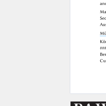
and
Man
Se
Au
Mü
Kön
##
Ber
Cu