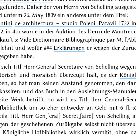
gefunden. Daher der von Herrn von Schelling ausgestel
d unterm
26. May 1809
ein anderes unter dem Titel:
ntini
de architectura – studio Poleni: Patavii 1722 i
2. in 4to wurde in der Auktion des Herrn de Montredon
kauft
s: Vide Dictionnaire Bibliographique par M. l’Abbé
tlehnt und wofür
###
Erklärungen
er wegen der Zurü
gegeben habe.
sich Titl Herr General-Secretaire von Schelling wege
torisch
und
moralisch
überzeugt hält, es der
Königl
ben, so hat man keinen Anstand genommen, den darü
 kassiren, und das Buch in den Auslehnungs-Manualen
eite Werk betrifft, so wird es Titl Herr General-Sec
fbibliothek um so eher entweder an Geld mit 6 fl. 5
ils Titl. Herr Gen˖[eral] Secret˖[aire] von Schelling
gen der geschehenen Zurükgabe selbst nicht überzeu
e Königliche Hofbibliothek wirklich vermißt, ohne 