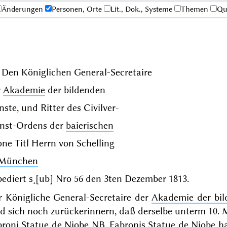
Änderungen
Personen, Orte
Lit., Dok., Systeme
Themen
Qu
 Den Königlichen General-Secretaire
r
Akademie
der bildenden
ste, und Ritter des Civilver-
enst-Ordens der
baierischen
ne Titl Herrn von Schelling
München
ediert s˖[ub] Nro 56 den
3ten Dezember 1813
.
r Königliche General-Secretaire der
Akademie der bi
rd sich noch zurückerinnern, daß derselbe unterm
10. 
broni
Statue de Niobe
NB. Fabronis Statue de Niobe h