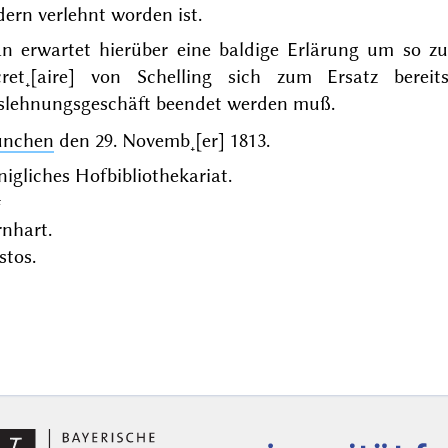
ern verlehnt worden ist.
 erwartet hierüber eine baldige Erlärung um so zuve
cret˖[aire] von Schelling sich zum Ersatz bere
slehnungsgeschäft beendet werden muß.
nchen
den
29. Novemb˖[er] 1813
.
igliches Hofbibliothekariat.
#
nhart.
stos.