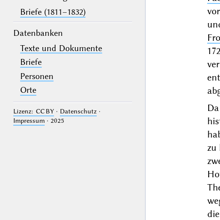
vor
Briefe (1811–1832)
un
Datenbanken
Fro
Texte und Dokumente
172
Briefe
ver
Personen
en
ab
Orte
Da 
Lizenz: CC BY
·
Datenschutz
·
his
Impressum
· 2025
ha
zu
zw
Ho
The
we
di