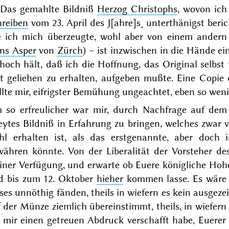
) Das
gemahlte
Bildniß
Herzog Christophs
, wovon ich
hreiben
vom
23. April des J[ahre]s˖
unterthänigst beric
e ich mich überzeugte, wohl aber von einem andern 
ns Asper
von
Zürch
) – ist inzwischen in die Hände e
hoch hält, daß ich die Hoffnung, das Original selbst 
it geliehen zu erhalten, aufgeben mußte. Eine Copie 
lte mir, eifrigster Bemühung ungeachtet, eben so weni
 so erfreulicher war mir, durch Nachfrage auf de
eytes Bildniß in Erfahrung zu bringen, welches zwar
hl erhalten ist, als das erstgenannte, aber doch
ähren könnte. Von der Liberalität der Vorsteher des
ner Verfügung, und erwarte ob Euere königliche Hohe
ld bis zum
12. Oktober
hieher
kommen lasse. Es wäre 
ses unnöthig fänden, theils in wiefern es kein ausgez
f der Mün
ze ziemlich übereinstimmt, theils, in wiefern 
h mir einen getreuen Abdruck verschafft habe, Euere