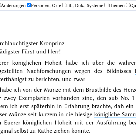
Änderungen
Personen, Orte
Lit., Dok., Systeme
Themen
Qu
rchlauchtigster Kronprinz
ädigster Fürst und Herr!
erer königlichen Hoheit habe ich über die währ
gestellten Nachforschungen wegen des Bildnisses
erthänigst zu berichten, und zwar
 habe ich von der
Münze
mit dem Brustbilde des Herz
r zwey Exemplarien vorhanden sind, den
sub No. 1
em ich erst späterhin in Erfahrung brachte, daß ein
ser Münze seit kurzem in die hiesige
königliche Sam
n Euerer königlichen Hoheit mit der Ausführung bea
iginal
selbst zu Rathe ziehen könnte.