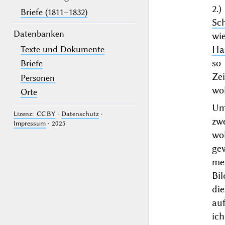
2.
Briefe (1811–1832)
Sc
Datenbanken
wi
Ha
Texte und Dokumente
so 
Briefe
Ze
Personen
wol
Orte
Um
Lizenz: CC BY
·
Datenschutz
·
zw
Impressum
· 2025
wo
gew
mei
Bi
die
au
ic