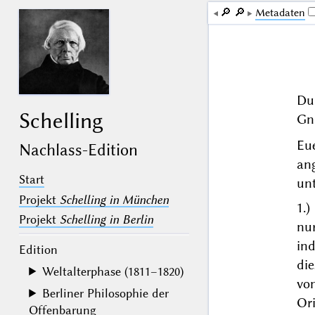
🔎︎
🔎︎
Me­ta­da­ten
Du
Schelling
Gn
Eu
Nachlass-Edition
an
Start
unt
Projekt
Schelling in München
1.)
Projekt
Schelling in Berlin
nu
ind
Edition
die
Weltalterphase (1811–1820)
vo
Berliner Philosophie der
Or
Offenbarung