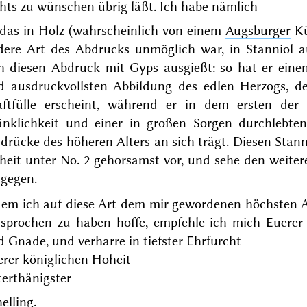
hts zu wünschen übrig läßt. Ich habe nämlich
 das
in Holz
(wahrscheinlich von einem
Augsburger
Kü
dere Art des Abdrucks unmöglich war, in Stanniol a
ch diesen Abdruck mit Gyps ausgießt: so hat er ei
d ausdruckvollsten Abbildung des edlen Herzogs, de
aftfülle erscheint, während er in dem ersten d
änklichkeit und einer in großen Sorgen durchlebte
drücke des höheren Alters an sich trägt. Diesen Stann
heit unter No. 2 gehorsamst vor, und sehe den weiter
tgegen.
dem ich auf diese Art dem mir gewordenen höchsten
tsprochen zu haben hoffe, empfehle ich mich Euerer
 Gnade, und verharre in tiefster Ehrfurcht
erer königlichen Hoheit
erthänigster
elling.