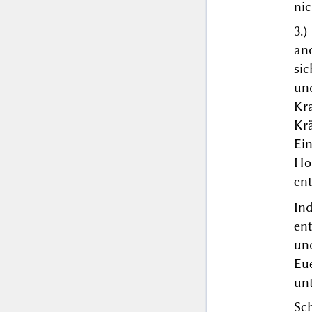
nic
3.)
an
si
un
Kr
Kr
Ein
Ho
en
In
en
und
Eu
unt
Sch